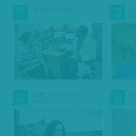
DOKTOR ÚR FŰSZERESE
DUP
FEB
FEB
11
02
LEG
'ÉN MÉG SOSEM' - AZONNALI
CZE
JAN
DEC
20
23
KÖLTÉSZET