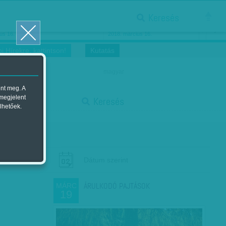
Keresés
ősnők nőnapra
Megtáncoltatott Oscar-szobor
us 16.
2018. március 16.
i Hírekre, kattintson!
Kutatás
magyar
ent meg. A
start
 megjelent
Keresés
lhetőek.
stop
Dátum szerint
ÁRULKODÓ PAJTÁSOK
MÁRC
19