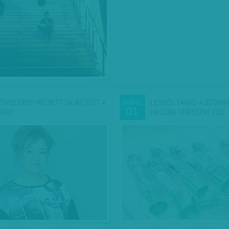
TÍRSZEREP HELYETT SAJÁT IDŐT A
LESBŐL TÁMAD A SZÖRN
MÁRC
01
NEK!
HA ÚJRA FERTŐZNI TUD