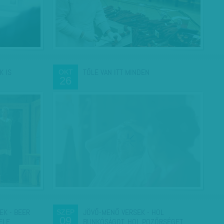
K IS
TŐLE VAN ITT MINDEN
OKT
26
EK - BEER
JÖVŐ-MENŐ VERSEK - HOL
SZEP
09
VELE…
BUNKÓSÁGOT, HOL POZŐRSÉGET…