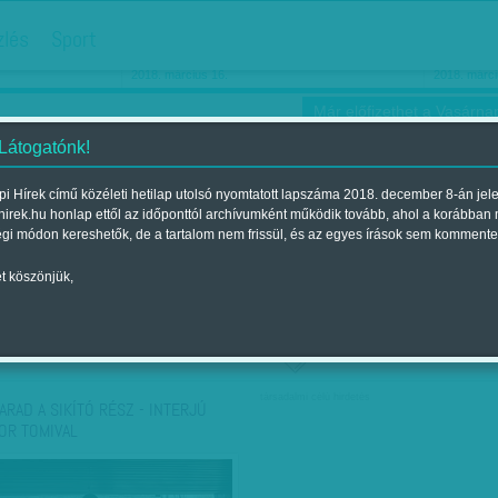
hirdetés
zlés
Sport
Ha még egyszer nyolcvanéves…
Barbie-h
2018. március 16.
2018. márci
Már előfizethet a Vasárnap
 Látogatónk!
i Hírek című közéleti hetilap utolsó nyomtatott lapszáma 2018. december 8-án jel
hirek.hu honlap ettől az időponttól archívumként működik tovább, ahol a korábban
ókusz
Szerintem
Ízlés
Sport
égi módon kereshetők, de a tartalom nem frissül, és az egyes írások sem kommente
t köszönjük,
ző szerint
Címke szerint
társadalmi célú hirdetés
ARAD A SIKÍTÓ RÉSZ - INTERJÚ
OR TOMIVAL