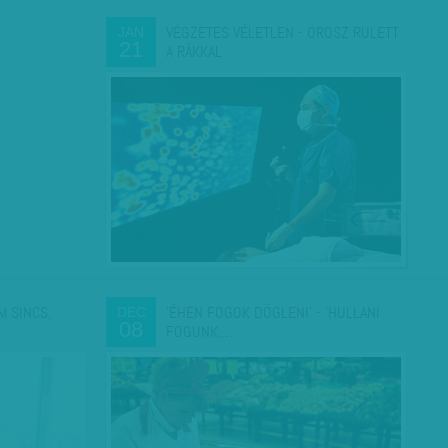
VÉGZETES VÉLETLEN - OROSZ RULETT
JAN
21
A RÁKKAL
M SINCS,
'ÉHEN FOGOK DÖGLENI' - 'HULLANI
DEC
08
FOGUNK,…