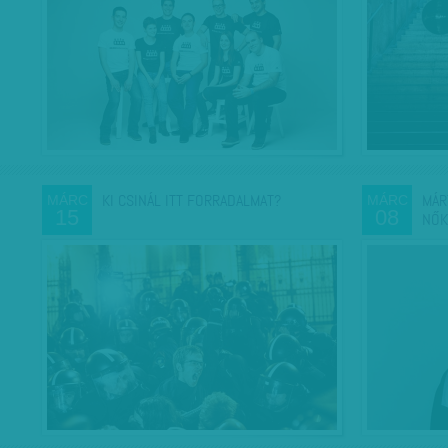
KI CSINÁL ITT FORRADALMAT?
MÁR
MÁRC
MÁRC
15
08
NŐK