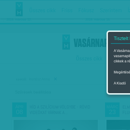
Összes cikk
Friss
Fókusz
Szerintem
Í
Chipekkel a rák ellen
Párkapcsolati matiné
2018. március 12.
2018. március 16.
Tisztelt
A Vasárnap
vasarnapi
Összes cikk
Friss
F
cikkek a r
Megértésé
Kertész Anna
szerző:
A Kiadó
Szűrések beállítása
Szer
HÍD A SZILÍCIUM-VÖLGYBE - RÖVID
ELM
ÁPR
MÁRC
08
23
VIDEÓKAT VÁRNAK A…
FLU