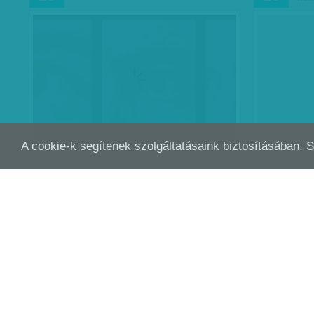
A cookie-k segítenek szolgáltatásaink biztosításában. 
CSAK NE NÁLA LEGYEN
SZÉ
SZEP
SZEP
02
02
Szégyelle
valódi bűn
esendő, aki
aki a legf
Kertész Anna