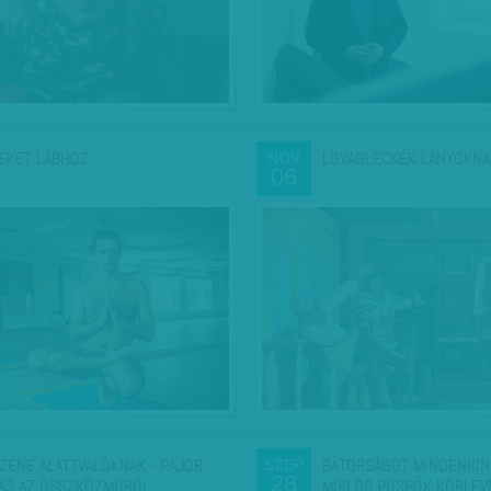
EKET LÁBHOZ
LOVAGLECKÉK LÁNYOKNA
NOV
06
ZENE ALATTVALÓKNAK - PAJOR
BÁTORSÁGOT MINDENKIN
SZEP
28
ÁS AZ ÖSSZKÖZMŰRŐL,…
MIKLÓS PÜSPÖK KÖRLE