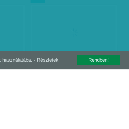
-k használatába.
- Részletek
Rendben!
HONFITÁRSAINK LONDONI KLUBJA
AUG
27
MINDEN DÍJAT BESÖPÖR
d megértem