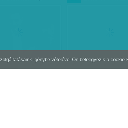
Szolgáltatásaink igénybe vételével Ön beleegyezik a cookie
GYEN ÉS ÖRÖM
ELTÁNCOLT REGÉNY
AUG
29
m magam. Nem úgy, ahogy egy
Bodor Johanna: Nem baj, maj
ös, hanem inkább, mint az
 esett, és magával rántotta azt,
Kertész Anna
| 2014. augusztus 29.
ontosabb…
| 2014. szeptember 2.