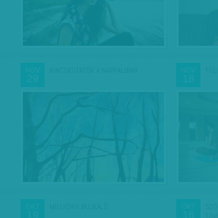
KINCSKUTATÓK A NAPPALIBAN
FÜL
NOV
NOV
29
18
MILLIÓNYI BUJKÁLÓ
SZÓ
OKT
OKT
19
16
TAM