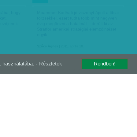
biába, hogy
Moammer Kadhafi jó viszonyt ápolt a líbiai
kat,
törzsekkel, ezért tudta több mint negyven
 kezdjenek
évig megőrizni a hatalmát – derült ki az
Stratfor amerikai stratégiai elemzőintézet
egyik…
Szűcs Ágnes
| 2011. április 10.
-k használatába.
- Részletek
Rendben!
LÁZADÓK LÉGI FÖLÉNYBEN
MÁRC
27
z „évszázad
A líbiai lázadók elfoglalták Adzsdabíját és
lághírű
Bregát, jelenleg a kőolajtermelés egyik
mes
központja, Rasz Lanuf felé tartanak. A
arquis
nyugati részen azonban Kadhafi erői
Miszuratát lövik,…
Szűcs Ágnes
| 2011. március 27.