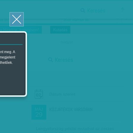
Keresés
ősnők nőnapra
Megtáncoltatott Oscar-szobor
us 16.
2018. március 16.
i Hírekre, kattintson!
Kutatás
magyar
ent meg. A
start
 megjelent
Keresés
lhetőek.
stop
Dátum szerint
KÖZJÁTÉKOK VARSÓBAN
MÁJ
29
Lengyelország példát mutathat az összes