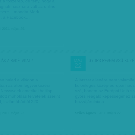
z a főszerep, de tény, hogy a
ágnak hasznára vált az online
csere – mondta Mark
g, a Facebook…
| 2011. május 29.
JÁK A RAKÉTÁKAT?
GYORS REAGÁLÁSÚ KÖZÉ
MÁJ
22
an halad a világon a
A látszat ellenére nem valamifa
ban az atomfegyverkezési
különleges közép-európai hads
 Newsweek amerikai hetilap
szó, hanem az Európai Unió szá
utott műholdas felvételek szerint
gyors reagáló képességéhez s
ól, Iszlámábádtól 220…
hozzájárulnia a…
| 2011. május 22.
Szűcs Ágnes
| 2011. május 22.