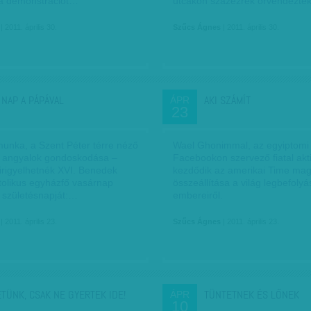
a demonstrációt…
utcákon százezrek örvendezte
| 2011. április 30.
Szűcs Ágnes
| 2011. április 30.
 NAP A PÁPÁVAL
AKI SZÁMÍT
ÁPR
23
munka, a Szent Péter térre néző
Wael Ghonimmal, az egyiptomi f
, angyalok gondoskodása –
Facebookon szervező fiatal akti
rigyelhetnék XVI. Benedek
kezdődik az amerikai Time maga
atolikus egyházfő vasárnap
összeállítása a világ legbefoly
. születésnapját:…
embereiről.
| 2011. április 23.
Szűcs Ágnes
| 2011. április 23.
ETÜNK, CSAK NE GYERTEK IDE!
TÜNTETNEK ÉS LŐNEK
ÁPR
10