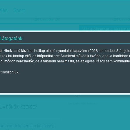
hirdetés
zlés
Sport
Ha még egyszer nyolcvanéves…
Barbie-h
2018. március 16.
2018. márci
Már előfizethet a Vasárnap
 Látogatónk!
i Hírek című közéleti hetilap utolsó nyomtatott lapszáma 2018. december 8-án jel
hirek.hu honlap ettől az időponttól archívumként működik tovább, ahol a korábban
ókusz
Szerintem
Ízlés
Sport
égi módon kereshetők, de a tartalom nem frissül, és az egyes írások sem kommente
t köszönjük,
ző szerint
Címke szerint
társadalmi célú hirdetés
ÜL A FŐNÖKI SZÉKBE?
on nem feltétlenül a közösségi