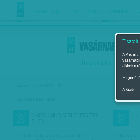
Összes cikk
Friss
Fókusz
Szerintem
Í
Chipekkel a rák ellen
Párkapcsolati matiné
2018. március 12.
2018. március 16.
Tisztelt
A Vasárnap
vasarnapi
Összes cikk
Friss
F
cikkek a r
Megértésé
Szűcs Ágnes
szerző:
A Kiadó
Szűrések beállítása
Szer
HAJSZA A MLADICSOT REJTEGETŐK
KI 
MÁJ
MÁJ
29
29
ELLEN
Eljárást indítanak mindenki ellen, aki
Hosszú táv