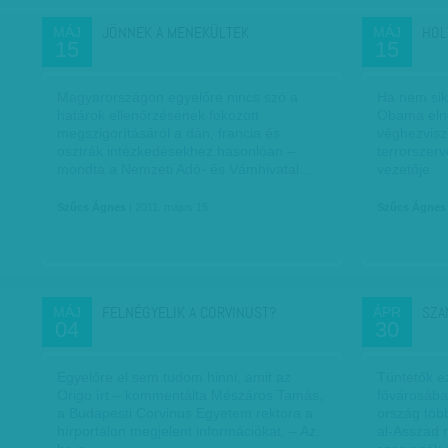
JÖNNEK A MENEKÜLTEK
HOL
MÁJ
MÁJ
15
15
Magyarországon egyelőre nincs szó a
Ha nem sik
határok ellenőrzésének fokozott
Obama eln
megszigorításáról a dán, francia és
véghezvisz
osztrák intézkedésekhez hasonlóan –
terrorszer
mondta a Nemzeti Adó- és Vámhivatal…
vezetője.
Szűcs Ágnes
| 2011. május 15.
Szűcs Ágnes
FELNÉGYELIK A CORVINUST?
SZA
MÁJ
ÁPR
04
30
Egyelőre el sem tudom hinni, amit az
Tüntetők ez
Origo írt – kommentálta Mészáros Tamás,
fővárosáb
a Budapesti Corvinus Egyetem rektora a
ország töb
hírportálon megjelent információkat. – Az,
al-Asszad r