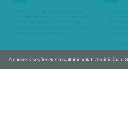
Több ezren tüntettek Zágrábban Ante
Naponta kö
Gotovina tábornokra kiszabott büntetés
Líbiát, a 
miatt. Rijekában és Splitben is voltak
meghaladta 
demonstrációk, Gotovina szülőfalujában,
Nemzetközi
Pakostanében gyújtogattak,…
naponta fri
Szűcs Ágnes
| 2011. április 17.
Szűcs Ágnes
A cookie-k segítenek szolgáltatásaink biztosításában. 
BEVÁLT GBAGBO CSELE?
POL
ÁPR
ÁPR
10
03
ELE
Kezdik visszaszerezni pozícióikat Laurent
800 ember 
Gbagbo elefántcsontparti elnök erői –
Elefántcson
jelentette a BBC. Úgy tűnik, hogy a
Vöröskeres
hatalmához görcsösen ragaszkodó
szervezet k
Gbagbo taktikai okokból hirdetett…
ország nyu
Szűcs Ágnes
| 2011. április 10.
Szűcs Ágnes