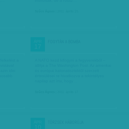
k,…
indították, de a rossz…
Szűcs Ágnes
| 2011. április 23.
FOGYTÁN A BOMBA
ÁPR
17
elkelést a
A NATO kezd kifogyni a fegyverekből –
vistával
állítja a The Washington Post. Az amerikai
zin idei
és európai katonatisztektől szerzett
ásosabb
értesülései re hivatkozva a tekintélyes
napilap azt írta, hogy…
Szűcs Ágnes
| 2011. április 17.
TÖRZSEK HÁBORÚJA
ÁPR
10