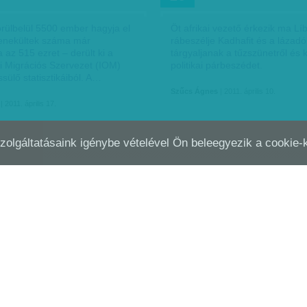
rülbelül 5500 ember hagyja el
Öt afrikai vezető érkezik ma Lí
menekültek száma már
rábeszélje Kadhafit és a lázadó
az 515 ezret – derült ki a
tárgyaljanak a tűzszünetről és
 Migrációs Szervezet (IOM)
politikai párbeszédet.
ssülő statisztikáiból. A…
Szűcs Ágnes
| 2011. április 10.
| 2011. április 17.
Szolgáltatásaink igénybe vételével Ön beleegyezik a cookie
GÁRHÁBORÚ
SZAKÁCSPÁPA
MÁRC
31
FÁNTCSONTPARTON
halt meg egy nap alatt
Az Amerikai Kulináris Intézet a
tparton – állapította meg a
szakácsa” címmel tünteti ki a vi
zt Nemzetközi Bizottsága. A
Paul Bocuse-t. A New York-i Ti
épviselői két napot töltöttek az
Sqaure-en található Marriott M
gati részén,…
Hotelben adott gálaeseten a…
| 2011. április 3.
Szűcs Ágnes
| 2011. március 31.