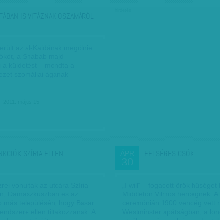
hirdetés
TÁBAN IS VITÁZNAK OSZAMÁRÓL
erült az al-Kaidának megölnie
ököt, a Shabab majd
i a küldetést – mondta a
vezet szomáliai ágának
| 2011. május 15.
NKCIÓK SZÍRIA ELLEN
FELSÉGES CSÓK
ÁPR
30
rei vonultak az utcára Szíria
„I will” – fogadott örök hűséget
an, Damaszkuszban és az
Middleton Vilmos hercegnek. A
b más településén, hogy Basar
ceremónián 1900 vendég vett r
endszere ellen tiltakozzanak. A
Westminster apátságban, a lon