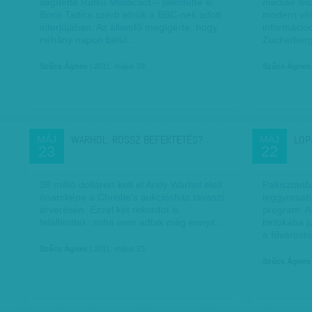
segítette Ratko Mladicsot – jelentette ki
médiáé les
Boris Tadics szerb elnök a BBC-nek adott
modern vil
interjújában. Az államfő megígérte, hogy
információ
néhány napon belül…
Zuckerber
Szűcs Ágnes
| 2011. május 29.
Szűcs Ágnes
WARHOL: ROSSZ BEFEKTETÉS?
LOP
MÁJ
MÁJ
23
22
38 millió dollárért kelt el Andy Warhol első
Pakisztánb
önarcképe a Christie’s aukciósház tavaszi
leggyorsab
árverésén. Ezzel két rekordot is
program. A
felállítottak: soha nem adtak még ennyit…
birtokába j
a fővárost
Szűcs Ágnes
| 2011. május 23.
Szűcs Ágnes