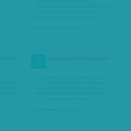
közel-keleti államnak a békés
rendszerváltás terén – jelentette ki Barack
Obama Varsóban. Ám úgy tűnik, az
amerikai elnök hatnapos európai…
Szűcs Ágnes
| 2011. május 29.
P-EURÓPA
HÁZASSÁGSZERZÉS INDIAI MÓDRA
MÁJ
15
jta
„A szerelem csak a házasság után jön
eregről van
meg” – állítja Murugavel Janakiraman,
razföldi
India első számú házasságszerző
zeretnének
weboldalának alapítója. A BharatMatri
mony népszerűsége minden…
Szűcs Ágnes
| 2011. május 15.