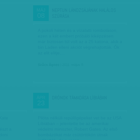
NEPTUN LÁNDZSÁJÁNAK HALÁLOS
MÁJ
08
SZÚRÁSA
A pokoli héten és a vízalatti romboláson,
ezen a két embert próbáló kiképzésen
már biztosan túl volt az a 25 katona, akik a
bin Laden elleni akciót végrehajtották. Ők
az elit elitje,…
Szűcs Ágnes
| 2011. május 8.
DRÓNOK TÁMADÁSA LÍBIÁBAN
ÁPR
23
 Kate
Pilóta nélküli repülőgépeket vet be az USA
Líbiában – jelentette be az amerikai
észt a
védelmi miniszter, Robert Gates. Az első
doni
bombázókat már csütörtökön útnak