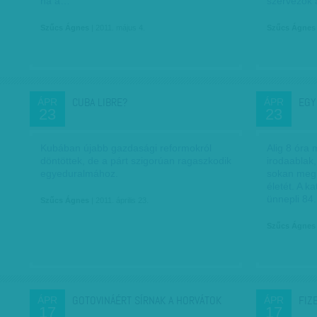
ha a…
szervezők 
Szűcs Ágnes
| 2011. május 4.
Szűcs Ágnes
CUBA LIBRE?
EGY
ÁPR
ÁPR
23
23
Kubában újabb gazdasági reformokról
Alig 8 óra 
döntöttek, de a párt szigorúan ragaszkodik
irodaablak
egyeduralmához.
sokan megi
életét. A k
ünnepli 84
Szűcs Ágnes
| 2011. április 23.
Szűcs Ágnes
GOTOVINÁÉRT SÍRNAK A HORVÁTOK
FIZ
ÁPR
ÁPR
17
17