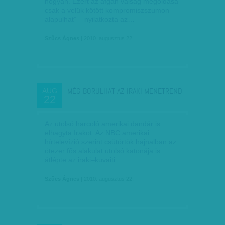
hogyan. Ezért az afgán válság megoldása
csak a velük kötött kompromiszszumon
alapulhat” – nyilatkozta az…
Szűcs Ágnes
| 2010. augusztus 22.
MÉG BORULHAT AZ IRAKI MENETREND
AUG
22
Az utolsó harcoló amerikai dandár is
elhagyta Irakot. Az NBC amerikai
hírtelevízió szerint csütörtök hajnalban az
ötezer fős alakulat utolsó katonája is
átlépte az iraki–kuvaiti…
Szűcs Ágnes
| 2010. augusztus 22.