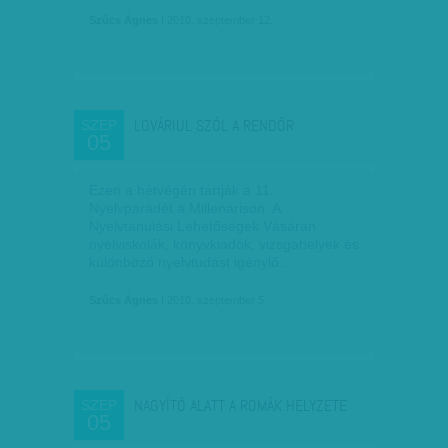
Szűcs Ágnes
| 2010. szeptember 12.
LOVÁRIUL SZÓL A RENDŐR
SZEP
05
Ezen a hétvégén tartják a 11.
Nyelvparádét a Millenárison. A
Nyelvtanulási Lehetőségek Vásárán
nyelviskolák, könyvkiadók, vizsgahelyek és
különböző nyelvtudást igénylő…
Szűcs Ágnes
| 2010. szeptember 5.
NAGYÍTÓ ALATT A ROMÁK HELYZETE
SZEP
05