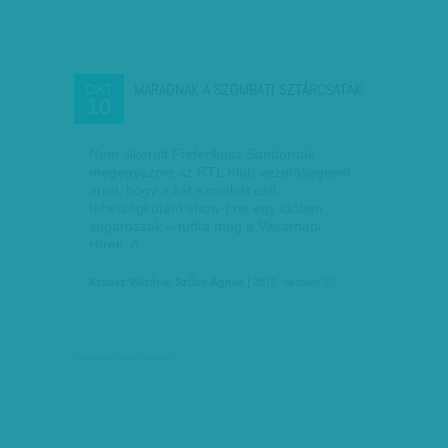
MARADNAK A SZOMBATI SZTÁRCSATÁK
OKT
10
Nem sikerült Friderikusz Sándornak
megegyeznie az RTL Klub vezetőségével
arról, hogy a két szombat esti
tehetségkutató show-t ne egy időben
sugározzák – tudta meg a Vasárnapi
Hírek. A…
Krausz Viktória, Szűcs Ágnes
| 2010. október 10.
társadalmi célú hirdetés