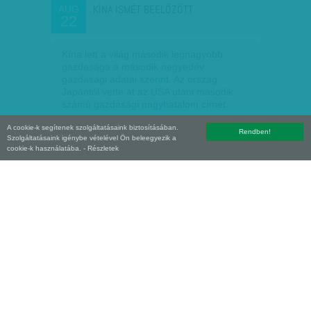
KÍNA ISMÉT BEELŐZÖTT
AUG
22
Kína lett a világ második legnagyobb
gazdasága a második negyedév
gazdasági adatai szerint. Az ország
Japántól vette át az USA utáni második
számú gazdasági nagyhatalom címét.
A cookie-k segítenek szolgáltatásaink biztosításában.
Szűcs Ágnes
| 2010. augusztus 22.
Rendben!
Szolgáltatásaink igénybe vételével Ön beleegyezik a
cookie-k használatába.
- Részletek
AMITŐL JÓ AZ ÉLET
AUG
22
Ha bárkit megkérdeznének, hol szeretne
élni, hányan válaszolnák: Finnországban?
Pedig egy amerikai felmérés szerint
Finnország a világ legjobb helye,
Magyarország a 33. a listán. De…