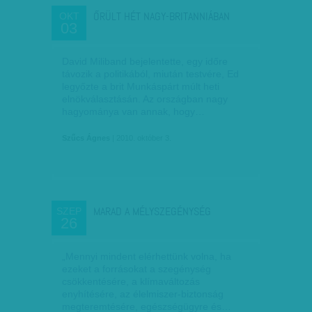
ŐRÜLT HÉT NAGY-BRITANNIÁBAN
OKT
03
David Miliband bejelentette, egy időre
távozik a politikából, miután testvére, Ed
legyőzte a brit Munkáspárt múlt heti
elnökválasztásán. Az országban nagy
hagyománya van annak, hogy…
Szűcs Ágnes
| 2010. október 3.
MARAD A MÉLYSZEGÉNYSÉG
SZEP
26
„Mennyi mindent elérhettünk volna, ha
ezeket a forrásokat a szegénység
csökkentésére, a klímaváltozás
enyhítésére, az élelmiszer-biztonság
megteremtésére, egészségügyre és…