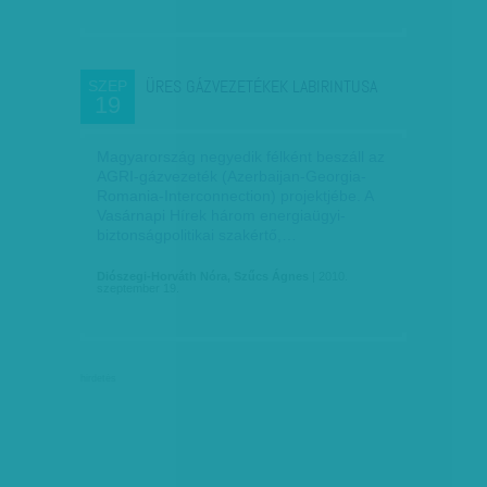
ÜRES GÁZVEZETÉKEK LABIRINTUSA
SZEP
19
Magyarország negyedik félként beszáll az
AGRI-gázvezeték (Azerbaijan-Georgia-
Romania-Interconnection) projektjébe. A
Vasárnapi Hírek három energiaügyi-
biztonságpolitikai szakértő,…
Diószegi-Horváth Nóra, Szűcs Ágnes
| 2010.
szeptember 19.
hirdetés