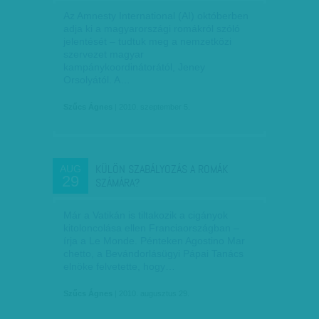
Az Amnesty International (AI) októberben
adja ki a magyarországi romákról szóló
jelentését – tudtuk meg a nemzetközi
szervezet magyar
kampánykoordinátorától, Jeney
Orsolyától. A…
Szűcs Ágnes
| 2010. szeptember 5.
KÜLÖN SZABÁLYOZÁS A ROMÁK
AUG
29
SZÁMÁRA?
Már a Vatikán is tiltakozik a cigányok
kitoloncolása ellen Franciaországban –
írja a Le Monde. Pénteken Agostino Mar
chetto, a Bevándorlásügyi Pápai Tanács
elnöke felvetette, hogy…
Szűcs Ágnes
| 2010. augusztus 29.