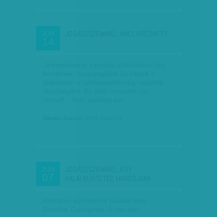
JOGÁSZSZEMMEL: NÁCI VIRCSAFT?
JÚN
14
„A demokrácia bajnokai plakátháborúba
kezdenek, megrongálják és letépik a
plakátokat a szólásszabadság nagyobb
dicsőségére. Ez tőről metszett náci
vircsaft.” Nem átallotta ezt…
Sándor Zsuzsa
| 2015. június 14.
JOGÁSZSZEMMEL: EGY
JÚN
07
HALÁLBÜNTETÉS MARGÓJÁRA
A bostoni esküdtszék halálra ítélte
Dzsohar Carnajevet. A csecsen