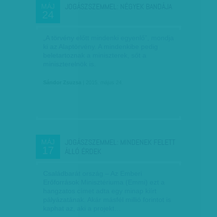
JOGÁSZSZEMMEL: NÉGYEK BANDÁJA
MÁJ
24
„A törvény előtt mindenki egyenlő”, mondja
ki az Alaptörvény. A mindenkibe pedig
beletartoznak a miniszterek, sőt a
miniszterelnök is.
Sándor Zsuzsa
| 2015. május 24.
JOGÁSZSZEMMEL: MINDENEK FELETT
MÁJ
17
ÁLLÓ ÉRDEK
Családbarát ország – Az Emberi
Erőforrások Minisztériuma (Emmi) ezt a
hangzatos címet adta egy minap kiírt
pályázatának. Akár másfél millió forintot is
kaphat az, aki a projekt…