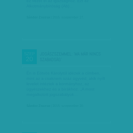
ez vezet el az igazsághoz. Ezt az
Alkotmánybíróság (Ab)…
Sándor Zsuzsa
| 2015. szeptember 27.
JOGÁSZSZEMMEL: 'MA MÁR NINCS
SZEP
20
SZABADSÁG'
Én is Eötvös Károlytól idézek a címben,
mint az a csaknem száz ügyvéd, akik nyílt
levelet intéztek a kormányhoz, az
ügyészekhez és a bírákhoz. „A most
megalkotott jogszabályok…
Sándor Zsuzsa
| 2015. szeptember 20.