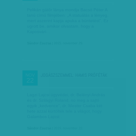
Pelikán gátőr lánya mondja Bacsó Péter A
tanú című filmjében: „A statuálás a lényeg,
mert aszerint kapja apuka a büntetést”. Ez
ugrott be, amikor olvastam, hogy a
Kaposvári…
Sándor Zsuzsa
| 2015. november 29.
JOGÁSZSZEMMEL: HAMIS PRÓFÉTÁK
NOV
22
Lagzi Lajcsi ügyvédei, dr. Belényi András
és dr. Szilágyi Roland, no meg a sajtó
egyik „kedvence”, dr. Mester Csaba két
hete azzal kürtölték tele a világot, hogy
Galambos Lajost…
Sándor Zsuzsa
| 2015. november 22.