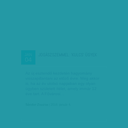
JOGÁSZSZEMMEL: 'KULCS' ÜGYEK
JAN
04
Az új esztendő kezdetén hagyomány
visszapillantani az előző évre. Még akkor
is, ha az év utolsó napjaiban egy olyan
ügyben született ítélet, amely immár 12
éve tart. A Fővárosi…
Sándor Zsuzsa
| 2016. január 4.