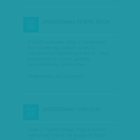
JOGÁSZSZEMMEL: FEJÉTŐL BŰZLIK...
AUG
09
A TASZ észrevette, hogy a Facebookon
szerveződik egy csoport, amely a
migránsok bántalmazására készül – akár
fegyveresen is – ezért „gyűlölet-
bűncselekmény” előkészülete…
Sándor Zsuzsa
| 2015. augusztus 9.
JOGÁSZSZEMMEL: CSIKI-CSUKI
AUG
02
Tudja-e, Tisztelt Olvasó, hogy ki számít
katonának? Kérem, ne hagyja itt rögtön