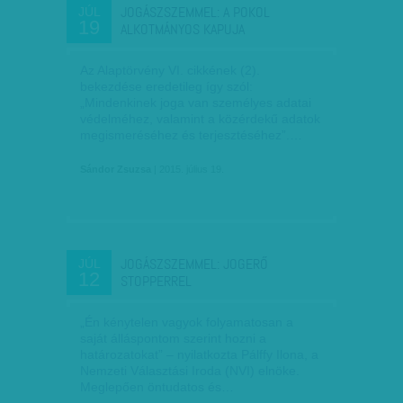
JOGÁSZSZEMMEL: A POKOL
JÚL
19
ALKOTMÁNYOS KAPUJA
Az Alaptörvény VI. cikkének (2).
bekezdése eredetileg így szól:
„Mindenkinek joga van személyes adatai
védelméhez, valamint a közérdekű adatok
megismeréséhez és terjesztéséhez”.…
Sándor Zsuzsa
| 2015. július 19.
JOGÁSZSZEMMEL: JOGERŐ
JÚL
12
STOPPERREL
„Én kénytelen vagyok folyamatosan a
saját álláspontom szerint hozni a
határozatokat” – nyilatkozta Pálffy Ilona, a
Nemzeti Választási Iroda (NVI) elnöke.
Meglepően öntudatos és…