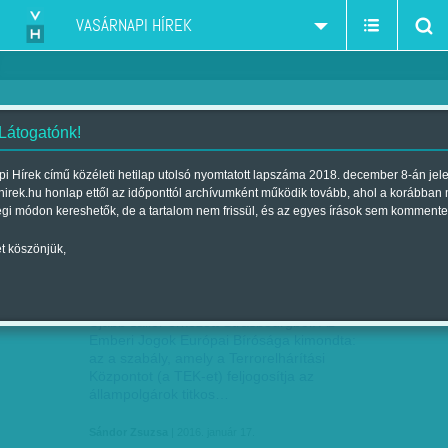
VASÁRNAPI HÍREK
 Látogatónk!
Sándor Zsuzsa
szerző:
i Hírek című közéleti hetilap utolsó nyomtatott lapszáma 2018. december 8-án jel
hirek.hu honlap ettől az időponttól archívumként működik tovább, ahol a korábban
égi módon kereshetők, de a tartalom nem frissül, és az egyes írások sem kommente
t köszönjük,
JOGÁSZSZEMMEL: NESZTEK
JAN
17
Újabb saller érkezett Strasbourgból. Az
Emberi Jogok Európai Bírósága kimondta:
az a szabály, amely a Terrorelhárítási
Központot (a TEK-et) feljogosítja az
állampolgárok titkos…
Sándor Zsuzsa
| 2016. január 17.