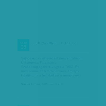
JOGÁSZSZEMMEL: 'POLITIKUSS'
NOV
08
Sajnos ezt az elnevezést nem én találtam
ki, hanem a Társaság a
Szabadságjogokért, vagyis a TASZ. És
nem semmi az a történet sem, amelyik
kipattintotta a fejükből ezt a remek nevű…
Sándor Zsuzsa
| 2015. november 8.