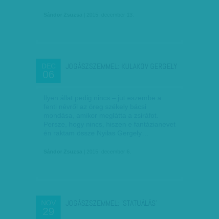
Sándor Zsuzsa
| 2015. december 13.
JOGÁSZSZEMMEL: KULAKOV GERGELY
DEC
06
Ilyen állat pedig nincs – jut eszembe a
fenti névről az öreg székely bácsi
mondása, amikor meglátta a zsiráfot.
Persze, hogy nincs, hiszen e fantázianevet
én raktam össze Nyilas Gergely…
Sándor Zsuzsa
| 2015. december 6.
JOGÁSZSZEMMEL: 'STATUÁLÁS'
NOV
29