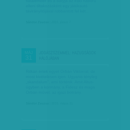
fiatalember és a bátyja az iraki háború
elleni tiltakozásként egy játékautó
távirányítójával robbantott fel két…
Sándor Zsuzsa
| 2015. június 7.
JOGÁSZSZEMMEL: HAZUGSÁGOK
MÁJ
31
HÁLÓJÁBAN
Ritkán értek egyet Orbán Viktorral, de
most kivételesen igen. Ugyanis tényleg
„skandalum”, ami történik. Amit Altus-
ügyben a kormány, a Fidesz és maga
Orbán művel, az igazi botrány.
Sándor Zsuzsa
| 2015. május 31.