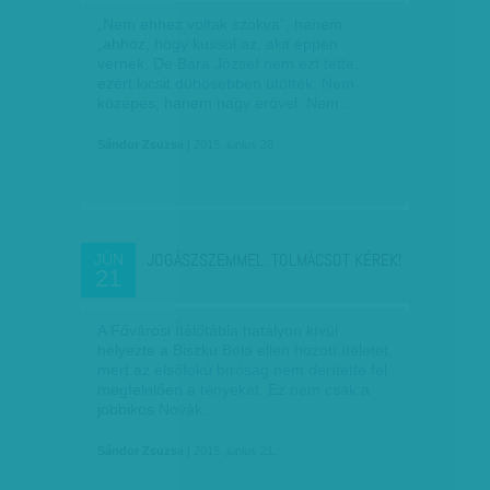
„Nem ehhez voltak szokva”, hanem
„ahhoz, hogy kussol az, akit éppen
vernek. De Bara József nem ezt tette,
ezért kicsit dühösebben ütötték. Nem
közepes, hanem nagy erővel. Nem…
Sándor Zsuzsa
| 2015. június 28.
JOGÁSZSZEMMEL: TOLMÁCSOT KÉREK!
JÚN
21
A Fővárosi Ítélőtábla hatályon kívül
helyezte a Biszku Béla ellen hozott ítéletet,
mert az elsőfokú bíróság nem derítette fel
megfelelően a tényeket. Ez nem csak a
jobbikos Novák…
Sándor Zsuzsa
| 2015. június 21.