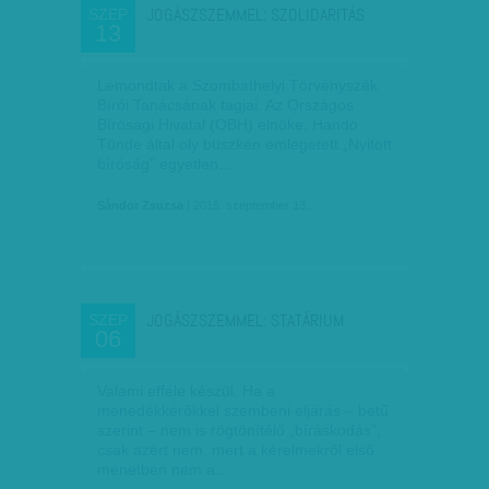
JOGÁSZSZEMMEL: SZOLIDARITÁS
SZEP
13
Lemondtak a Szombathelyi Törvényszék
Bírói Tanácsának tagjai. Az Országos
Bírósági Hivatal (OBH) elnöke, Handó
Tünde által oly büszkén emlegetett „Nyitott
bíróság” egyetlen…
Sándor Zsuzsa
| 2015. szeptember 13.
JOGÁSZSZEMMEL: STATÁRIUM
SZEP
06
Valami efféle készül. Ha a
menedékkérőkkel szembeni eljárás – betű
szerint – nem is rögtönítélő „bíráskodás”,
csak azért nem, mert a kérelmekről első
menetben nem a…