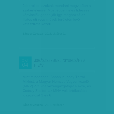
Jobbról ezt szokták mondani megvetően a
szakértelemre. Most éppen jeles fideszes
képviselők gondolják így, méghozzá az
Illatos úti vegyiművek területén lévő
katasztrófa közeli…
Sándor Zsuzsa
| 2015. október 11.
JOGÁSZSZEMMEL: 'GYURCSÁNY A
OKT
04
HIBÁS'
Mint mindenben. Abban is, hogy Tátrai
Miklóst, a Magyar Nemzeti Vagyonkezelő
(MNV) Zrt. volt vezérigazgatóját 4 évre, és
Császy Zsoltot, az MNV volt értékesítési
igazgatóját 3 év 6…
Sándor Zsuzsa
| 2015. október 4.