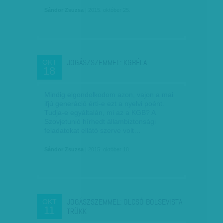
Sándor Zsuzsa
| 2015. október 25.
JOGÁSZSZEMMEL: KGBÉLA
OKT
18
Mindig elgondolkodom azon, vajon a mai
ifjú generáció érti-e ezt a nyelvi poént.
Tudja-e egyáltalán, mi az a KGB? A
Szovjetunió hírhedt állambiztonsági
feladatokat ellátó szerve volt…
Sándor Zsuzsa
| 2015. október 18.
JOGÁSZSZEMMEL: OLCSÓ BOLSEVISTA
OKT
11
TRÜKK