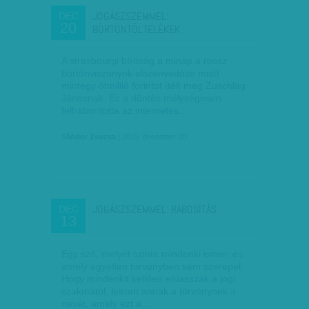
JOGÁSZSZEMMEL:
DEC
20
BÖRTÖNTÖLTELÉKEK
A strasbourgi bíróság a minap a rossz
börtönviszonyok elszenvedése miatt
mintegy ötmillió forintot ítélt meg Zuschlag
Jánosnak. Ez a döntés mélységesen
felháborította az internetes…
Sándor Zsuzsa
| 2015. december 20.
JOGÁSZSZEMMEL: RABOSÍTÁS
DEC
13
Egy szó, melyet szinte mindenki ismer, és
amely egyetlen törvényben sem szerepel.
Hogy mindenkit kellően elriasszak a jogi
szakmától, leírom annak a törvénynek a
nevét, amely ezt a…