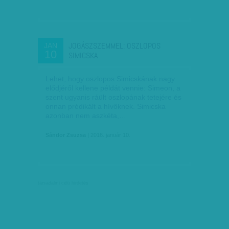
JOGÁSZSZEMMEL: OSZLOPOS
JAN
10
SIMICSKA
Lehet, hogy oszlopos Simicskának nagy
elődjéről kellene példát vennie: Simeon, a
szent ugyanis ráült oszlopának tetejére és
onnan prédikált a hívőknek. Simicska
azonban nem aszkéta,…
Sándor Zsuzsa
| 2016. január 10.
társadalmi célú hirdetés