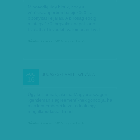
Mindeddig úgy hittük, hogy a
vörösiszapperben befejeződött a
bizonyítási eljárás. A bíróság eddig
mintegy 170 tárgyalási napot tartott.
Ezalatt a 15 vádlott vallomásán kívül…
Sándor Zsuzsa
| 2015. augusztus 23.
JOGÁSZSZEMMEL: KÁLVÁRIA
AUG
16
Úgy kell annak, aki ma Magyarországon
„gentleman’s agreement”-nek gondolja, ha
az állam emberei kezet adnak egy
megállapodásra. Ennél…
Sándor Zsuzsa
| 2015. augusztus 16.