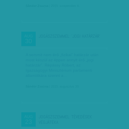
Sándor Zsuzsa
| 2015. szeptember 6.
JOGÁSZSZEMMEL: 'JOGI HATÁRZÁR'
AUG
30
A semmit nem érő „fizikai” határzár után
most készül az éppen annyit érő „jogi
határzár”. Répássy Róbert, az
Igazságügyi Minisztérium parlamenti
államtitkára szerint a…
Sándor Zsuzsa
| 2015. augusztus 30.
JOGÁSZSZEMMEL: TÉVEDÉSEK
AUG
23
VÉGJÁTÉKA