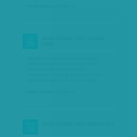
Sándor Zsuzsa
| 2015. július 12.
JOGÁSZSZEMMEL: ÜRES A NOKIÁS
JÚL
05
DOBOZ
Hatodik éve folyik büntetőper Hagyó
Miklós volt szocialista főpolgármester-
helyettes ellen hűtlen kezelés,
vesztegetés, zsarolás és számos más
bűncselekmény miatt, és Isten tudja,…
Sándor Zsuzsa
| 2015. július 5.
JOGÁSZSZEMMEL: MERT NEM KUSSOLT
JÚN
28