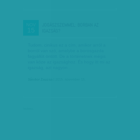
JOGÁSZSZEMMEL: BORBAN AZ
NOV
15
IGAZSÁG?
Tudom, cinikus ez a cím, amikor arról a
borról van szó, amelybe a borosgazda
fagyállót öntött. De a történetnek mégis
van köze az igazsághoz. És hogy itt mi az
igazság, azt nagyon…
Sándor Zsuzsa
| 2015. november 15.
hirdetés