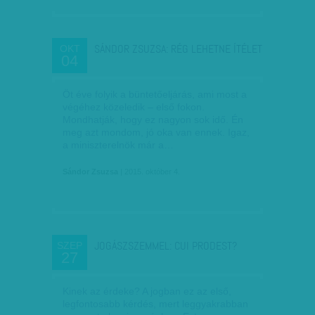
SÁNDOR ZSUZSA: RÉG LEHETNE ÍTÉLET
OKT
04
Öt éve folyik a büntetőeljárás, ami most a
végéhez közeledik – első fokon.
Mondhatják, hogy ez nagyon sok idő. Én
meg azt mondom, jó oka van ennek. Igaz,
a miniszterelnök már a…
Sándor Zsuzsa
| 2015. október 4.
JOGÁSZSZEMMEL: CUI PRODEST?
SZEP
27
Kinek az érdeke? A jogban ez az első,
legfontosabb kérdés, mert leggyakrabban