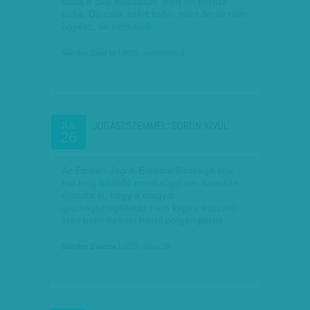
abba e cikk olvasását! Mert ön persze
tudja. De csak azért tudja, mert ön se nem
ügyész, se nem bíró.…
Sándor Zsuzsa
| 2015. augusztus 2.
JOGÁSZSZEMMEL: SORON KÍVÜL
JÚL
26
Az Emberi Jogok Európai Bírósága egy
hat évig húzódó munkaügyi per kapcsán
mondta ki, hogy a magyar
igazságszolgáltatás nem képes ésszerű
időn belül ítéletet hozni polgári peres…
Sándor Zsuzsa
| 2015. július 26.