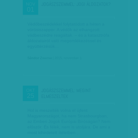
JOGÁSZSZEMMEL: JOGI ÁLDOZATOK?
NOV
01
Védőbeszédekkel folytatódott a héten a
vörösiszapper. A védők az elhangzott
vádbeszédre reagáltak. – és a katasztrófa
áldozatairól való megemlékezéssel és
együttérzésük…
Sándor Zsuzsa
| 2015. november 1.
JOGÁSZSZEMMEL: MEGINT
OKT
25
ELMESZELTEK
Hol is meszelték volna el újfent
Magyarországot, ha nem Strasbourgban,
az Emberi Jogok Európai Bíróságán? Nem
először. És félek, nem is utoljára. De ami a
most kihirdetett ítéletben…