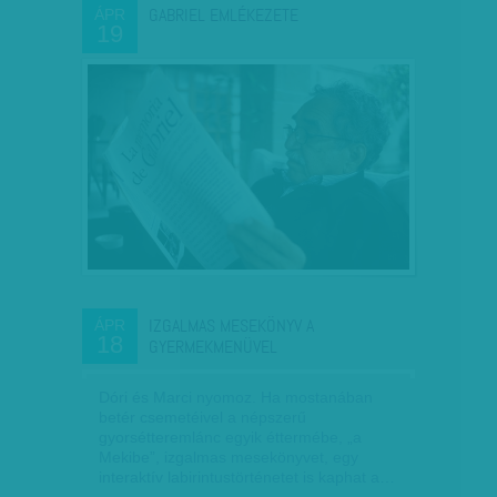
GABRIEL EMLÉKEZETE
ÁPR
19
IZGALMAS MESEKÖNYV A
ÁPR
18
GYERMEKMENÜVEL
Dóri és Marci nyomoz. Ha mostanában
betér csemetéivel a népszerű
gyorsétteremlánc egyik éttermébe, „a
Mekibe”, izgalmas mesekönyvet, egy
interaktív labirintustörténetet is kaphat a…