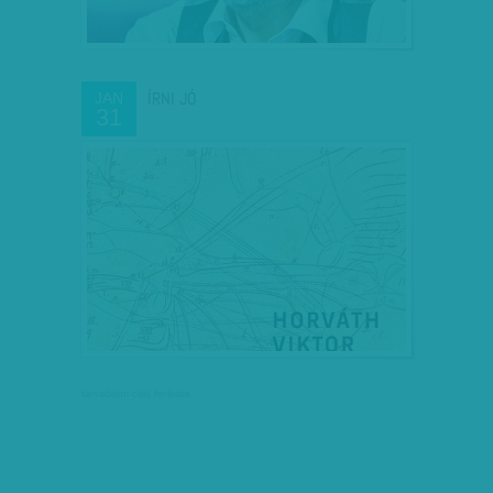
ÍRNI JÓ
JAN
31
társadalmi célú hirdetés