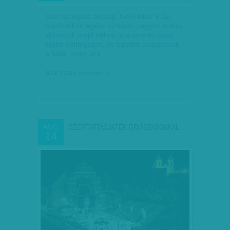
Vetít az egész ország. November 6-án,
csütörtökön egész biztosan nagyon sokan
előveszik majd otthon is a veterán vagy
újabb vetítőgépet, és lepedőt akasztanak
a falra, hogy újra…
R.I.P.
| 2014. november 6.
SZERTARTÁSJÁTÉK ÓRIÁSBÁBOKKAL
AUG
14