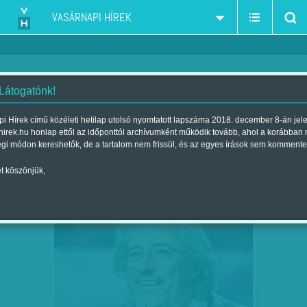
VASÁRNAPI HÍREK
 Látogatónk!
R.I.P.
szerző:
i Hírek című közéleti hetilap utolsó nyomtatott lapszáma 2018. december 8-án jel
hirek.hu honlap ettől az időponttól archívumként működik tovább, ahol a korábban
égi módon kereshetők, de a tartalom nem frissül, és az egyes írások sem kommente
t köszönjük,
SEBŐ 70 - A JELES NAPON MUTATJÁK
FEB
08
BE JÁVORSZKY BÉLA…