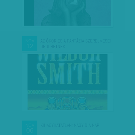
AZ ÓKOR ÉS A FANTÁZIA SZERELMESEI
NOV
12
ÖRÜLHETNEK
KIHAGYHATATLAN: NAGY DIA NAP
NOV
06