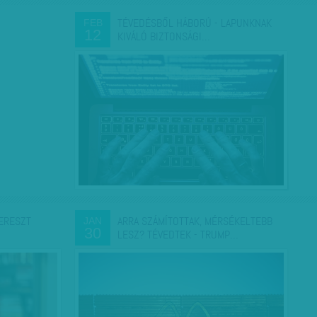
TÉVEDÉSBŐL HÁBORÚ - LAPUNKNAK
FEB
12
KIVÁLÓ BIZTONSÁGI…
ERESZT
ARRA SZÁMÍTOTTAK, MÉRSÉKELTEBB
JAN
30
LESZ? TÉVEDTEK - TRUMP…