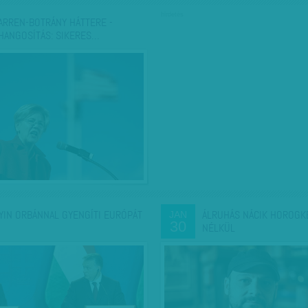
hirdetés
ARREN-BOTRÁNY HÁTTERE -
HANGOSÍTÁS: SIKERES…
YIN ORBÁNNAL GYENGÍTI EURÓPÁT
ÁLRUHÁS NÁCIK HOROGK
JAN
30
NÉLKÜL