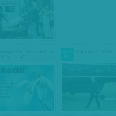
RÁJKRA MOZGÓSÍTANAK: MILYEN A
CSAK A KÁOSZ LÁTSZIK
MÁRC
01
 NÉLKÜLI VILÁG?…