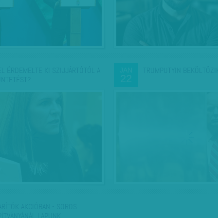
EL ÉRDEMELTE KI SZIJJÁRTÓTÓL A
TRUMPUTYIN BEKÖLTÖZI
JAN
22
ÜNTETÉST?…
ARÍTÓK AKCIÓBAN - SOROS
PÍTVÁNYÁNÁL LAPUNK…