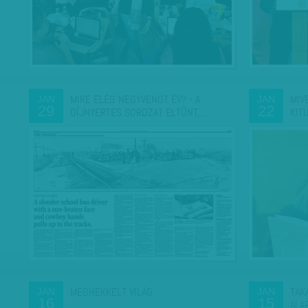
MIRE ELÉG NEGYVENÖT ÉV? - A
MIV
JAN
JAN
29
22
DÍJNYERTES SOROZAT ELTŰNT,…
KIT
MEGHEKKELT VILÁG
TAK
JAN
JAN
16
15
ALA