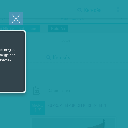
Keresés
ősnők nőnapra
Megtáncoltatott Oscar-szobor
us 16.
2018. március 16.
i Hírekre, kattintson!
Kutatás
magyar
ent meg. A
start
 megjelent
Keresés
lhetőek.
stop
Dátum szerint
KORRUPT BÍRÓK CÉLKERESZTBEN
MÁRC
17