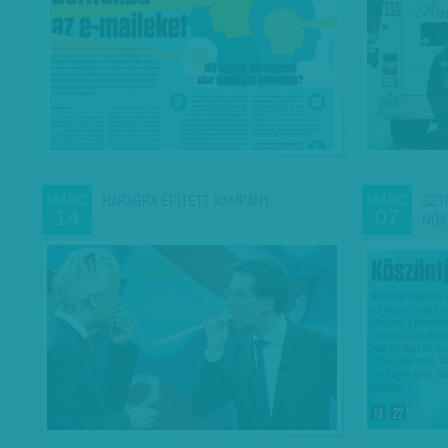
HARAGRA ÉPÍTETT KAMPÁNY
SZT
MÁRC
MÁRC
14
07
NŐK