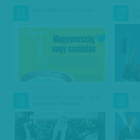
MAGYARORSZÁG NAGY CSALÓDÁS
A W
FEB
FEB
13
12
FEL
TRUMP BEZÁRTA A KAPUKAT - 'MOST
PUT
FEB
FEB
05
05
NAGYOBB BIZTONSÁGBAN…