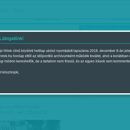
hirdetés
zlés
Sport
Ha még egyszer nyolcvanéves…
Barbie-h
2018. március 16.
2018. márci
Már előfizethet a Vasárnap
 Látogatónk!
i Hírek című közéleti hetilap utolsó nyomtatott lapszáma 2018. december 8-án jel
hirek.hu honlap ettől az időponttól archívumként működik tovább, ahol a korábban
ókusz
Szerintem
Ízlés
Sport
égi módon kereshetők, de a tartalom nem frissül, és az egyes írások sem kommente
t köszönjük,
ző szerint
Címke szerint
társadalmi célú hirdetés
RULJA LEGFONTOSABB
OGATÓIT - MIT SZÓLNAK AZ…