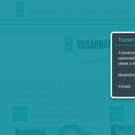
Összes cikk
Friss
Fókusz
Szerintem
Í
Chipekkel a rák ellen
Párkapcsolati matiné
2018. március 12.
2018. március 16.
Tisztelt
A Vasárnap
vasarnapi
Összes cikk
Friss
F
cikkek a r
Megértésé
Kőműves Anita
szerző:
A Kiadó
Szűrések beállítása
Szer
BORÍTÉKBA AZ E-MAILEKET - A
ELÁ
MÁRC
MÁRC
22
20
HATÓSÁGOKAT NEM ÉRDEKLI?…
TÁM