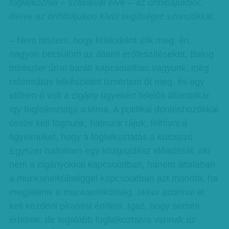
foglalkoznia – szavaival élve – az önhibájukból,
illetve az önhibájukon kívül segítségre szorulókkal.
– Nem hiszem, hogy kritikaként élik meg, én
nagyon becsülöm az állami erőfeszítéseket, Balog
miniszter úrral baráti kapcsolatban vagyunk, még
református lelkészként ismertem őt meg, és egy
időben ő volt a cigány ügyekért felelős államtitkár,
így foglalkoztatja a téma. A politikai döntéshozókkal
össze kell fognunk, hatnunk rájuk, felhívni a
figyelmüket, hogy a foglalkoztatás a kulcsszó.
Egyszer hallottam egy közgazdász előadását, aki
nem a cigányokkal kapcsolatban, hanem általában
a munkanélküliséggel kapcsolatban azt mondta, ha
megjelenik a munkanélküliség, akkor azonnal el
kell kezdeni piramist építeni. Igaz, hogy semmi
értelme, de legalább foglalkoztatva vannak az