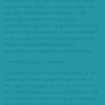
első feladatom volt, hogy létrehozzak egy cigány
missziós irodát, amely az elmúlt időszakban már
egy egész gárdát nevelt ki magának. A múlt
vasárnapi körlevelet én már elég régóta
szövegeztem magamban, az apropó pedig a soron
következő ige, Jézusnak egy, a munkanélküliekről
és az igazságos bérezésről szóló példázata volt.
Hiszen ez a legégetőbb probléma ma
Magyarországon a cigánysággal kapcsolatban.
– Mit szóltak papjai a feladathoz?
– E-mailben körbeküldtem a levelet nekik. Az első
választ egy idősebb kollégámtól kaptam, aki azt
írta, hogy amióta pap, még ilyen őszinte beszédet
nem hallott. Másnap pedig írt egy másik pap, hogy
ilyen felháborító körlevéllel ő még nem találkozott,
nem hajlandó felolvasni. Na, gondoltam, jól