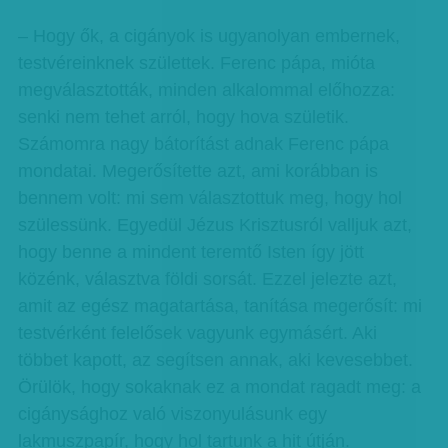
– Hogy ők, a cigányok is ugyanolyan embernek,
testvéreinknek születtek. Ferenc pápa, mióta
megválasztották, minden alkalommal előhozza:
senki nem tehet arról, hogy hova születik.
Számomra nagy bátorítást adnak Ferenc pápa
mondatai. Megerősítette azt, ami korábban is
bennem volt: mi sem választottuk meg, hogy hol
szülessünk. Egyedül Jézus Krisztusról valljuk azt,
hogy benne a mindent teremtő Isten így jött
közénk, választva földi sorsát. Ezzel jelezte azt,
amit az egész magatartása, tanítása megerősít: mi
testvérként felelősek vagyunk egymásért. Aki
többet kapott, az segítsen annak, aki kevesebbet.
Örülök, hogy sokaknak ez a mondat ragadt meg: a
cigánysághoz való viszonyulásunk egy
lakmuszpapír, hogy hol tartunk a hit útján.