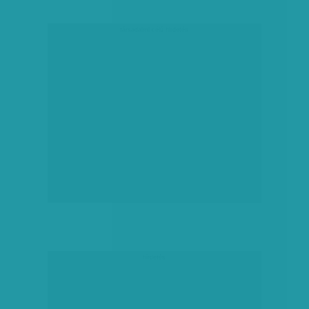
társadalmi célú hirdetés
hirdetés