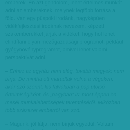
emberek. Én azt gondolom, lehet értelmes munkát
adni az embereknek, melynek legfőbb forrása a
föld. Van egy püspöki irodánk, nagyképűen
vidékfejlesztési irodának nevezem, képzett
szakemberekkel járjuk a vidéket, hogy hol lehet
elindítani olyan mezőgazdasági programot, például
gyógynövényprogramot, amivel lehet valami
perspektívát adni.
– Ehhez az egyház nem elég, tovább megyek: nem
bírja. De mintha ott maradtak volna a végeken,
akár szó szerint, kis falvakban a pap utolsó
értelmiségiként, és „nagyban” is: most éppen ön
mesél munkalehetőségek teremtéséről. Miközben
több százezer emberről van szó.
– Magunk, jól látja, nem bírjuk egyedül. Voltam