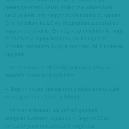
beletenyereltem. Aztán, amikor nyilvánosságra
került a levél, már nagyon sokféle reakciót kaptam.
Erre fel voltam készülve. Meghatóan szépeket és
nagyon durvákat is. Én mégis azt emelném ki, hogy
felhívott egy cigány barátom, aki könnyezve
mondta: köszönöm, hogy elmondtad, mi is emberek
vagyunk.
– Az ön szeme is elhomályosult most, ennyire
dolgozik önben az elmúlt hét?
– Nagyon erősen hatnak rám a felkavart indulatok,
és még jobban a téma, a feladat.
– Mi is ez a feladat? Mit kell elfogadnunk –
ahogyan levelében fogalmaz –, hogy valóban
kereszténynek nevezhessük magunkat.