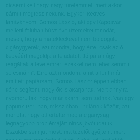
dicsérni kell nagy-nagy türelemmel, mert akkor
bármit megtesz nekünk. Egykori kedves
tanítványom, Somos László, aki egy Kaposvár
melletti faluban húsz éve üzemeltet tanodát,
meséli, hogy a matekleckével nem boldoguló
cigánygyerek, azt mondta, hogy érte, csak az ő
kedvéért megoldja a feladatot. Jó páran úgy
reagáltak a levelemre: „ezekkel nem lehet semmit
se csinálni”. Erre azt mondom, amit a fent már
említett paptársam, Somos László: éppen ebben
kéne segíteni, hogy ők is akarjanak. Mert annyira
nyomorultak, hogy már akarni sem tudnak. Van egy
papunk Peruban, misszióban, indiánok között, azt
mondta, hogy ott értette meg a cigányság
legnagyobb problémáját: nincs jövőtudatuk.
Eszükbe sem jut most, ma tüzelőt gyűjteni, mert