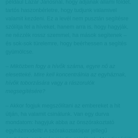
például Lázár Jánosnál, hogy adjanak állami földet,
tartós haszonbérletre, hogy tudjunk valamivel
valamit kezdeni. Ez a levél nem pusztán segítésre
szólítja fel a híveket, hanem arra is, hogy hagyják,
ne nézzék rossz szemmel, ha mások segítenek –
és sok-sok türelemre, hogy beérhessen a segítés
gyümölcse.
– Miközben fogy a hívők száma, egyre nő az
elesetteké. Mire kell koncentrálnia az egyháznak,
hívők toborzására vagy a rászorulók
megsegítésére?
– Akkor fogjuk megszólítani az embereket a hit
útján, ha valamit csinálunk. Van egy durva
mondatom: hagyjuk abba az önszórakoztató
egyházmodellt! A szórakoztatóipar jellegű