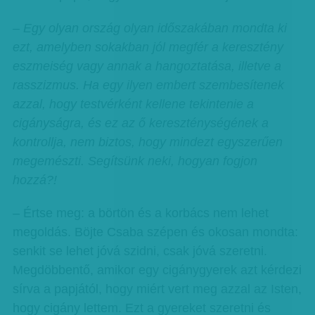
– Egy olyan ország olyan időszakában mondta ki
ezt, amelyben sokakban jól megfér a keresztény
eszmeiség vagy annak a hangoztatása, illetve a
rasszizmus. Ha egy ilyen embert szembesítenek
azzal, hogy testvérként kellene tekintenie a
cigányságra, és ez az ő kereszténységének a
kontrollja, nem biztos, hogy mindezt egyszerűen
megemészti. Segítsünk neki, hogyan fogjon
hozzá?!
– Értse meg: a börtön és a korbács nem lehet
megoldás. Böjte Csaba szépen és okosan mondta:
senkit se lehet jóvá szidni, csak jóvá szeretni.
Megdöbbentő, amikor egy cigánygyerek azt kérdezi
sírva a papjától, hogy miért vert meg azzal az Isten,
hogy cigány lettem. Ezt a gyereket szeretni és