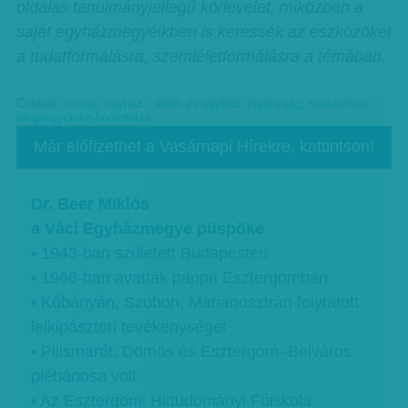
oldalas tanulmányjellegű körlevelet, miközben a
saját egyházmegyéikben is keressék az eszközöket
a tudatformálásra, szemléletformálásra a témában.
Címkék:
Interjú
,
egyház - állam és egyház
,
cigányság
,
rasszizmus-
idegengyűlölet-homofóbia
Már előfizethet a Vasárnapi Hírekre, kattintson!
Dr. Beer Miklós
a Váci Egyházmegye püspöke
• 1943-ban született Budapesten
• 1966-ban avatták pappá Esztergomban
• Kőbányán, Szobon, Márianosztrán folytatott
lelkipásztori tevékenységet
• Pilismarót, Dömös és Esztergom–Belváros
plébánosa volt
• Az Esztergomi Hittudományi Főiskola