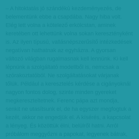
– A hitoktatás jó szándékú kezdeményezés, de
belementünk ebbe a csapdába. Nagy hiba volt.
Elég lett volna a kötelező erkölcstan, aminek
keretében ott lehettünk volna sokan keresztényként
is. Az ilyen típusú, vallásnépszerűsítő intézkedések
negatívan hathatnak az egyházra. A gyorsan
változó világban rugalmasnak kell lennünk. Ki kell
lépnünk a szolgáltató modellből is, nemcsak a
szórakoztatóból. Ne szolgáltatásokat várjanak
tőlük. Például a keresztelés kérdése a cigányoknál
nagyon fontos dolog, szinte minden gyereket
megkereszteltetnek. Ferenc pápa azt mondja,
senkit ne utasítsunk el, de ha egyszer megfogtuk a
kezét, akkor ne engedjük el. A kísérés, a kapcsolat
a lényeg. És közöttük élni, belülről hatni. Arról
próbálom meggyőzni a papokat, legyenek bátrak,