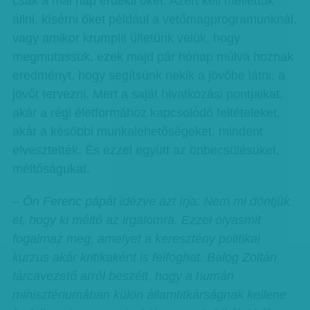
csak a mai nap érdekli őket. Azért kell mellettük
állni, kísérni őket például a vetőmagprogramunknál,
vagy amikor krumplit ültetünk velük, hogy
megmutassuk, ezek majd pár hónap múlva hoznak
eredményt, hogy segítsünk nekik a jövőbe látni, a
jövőt tervezni. Mert a saját hivatkozási pontjaikat,
akár a régi életformához kapcsolódó feltételeket,
akár a későbbi munkalehetőségeket, mindent
elvesztették. És ezzel együtt az önbecsülésüket,
méltóságukat.
– Ön Ferenc pápát idézve azt írja: Nem mi döntjük
el, hogy ki méltó az irgalomra. Ezzel olyasmit
fogalmaz meg, amelyet a keresztény politikai
kurzus akár kritikaként is felfoghat. Balog Zoltán
tárcavezető arról beszélt, hogy a humán
minisztériumában külön államtitkárságnak kellene