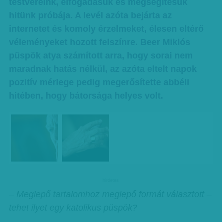
testvéreink, elfogadásuk és megsegítésük
hitünk próbája. A levél azóta bejárta az
internetet és komoly érzelmeket, élesen eltérő
véleményeket hozott felszínre. Beer Miklós
püspök atya számított arra, hogy sorai nem
maradnak hatás nélkül, az azóta eltelt napok
pozitív mérlege pedig megerősítette abbéli
hitében, hogy bátorsága helyes volt.
hirdetes
– Meglepő tartalomhoz meglepő formát választott –
tehet ilyet egy katolikus püspök?