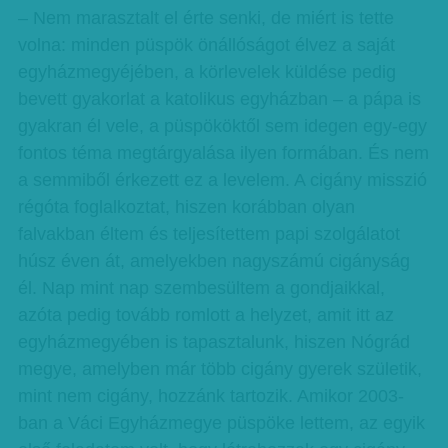
– Nem marasztalt el érte senki, de miért is tette
volna: minden püspök önállóságot élvez a saját
egyházmegyéjében, a körlevelek küldése pedig
bevett gyakorlat a katolikus egyházban – a pápa is
gyakran él vele, a püspököktől sem idegen egy-egy
fontos téma megtárgyalása ilyen formában. És nem
a semmiből érkezett ez a levelem. A cigány misszió
régóta foglalkoztat, hiszen korábban olyan
falvakban éltem és teljesítettem papi szolgálatot
húsz éven át, amelyekben nagyszámú cigányság
él. Nap mint nap szembesültem a gondjaikkal,
azóta pedig tovább romlott a helyzet, amit itt az
egyházmegyében is tapasztalunk, hiszen Nógrád
megye, amelyben már több cigány gyerek születik,
mint nem cigány, hozzánk tartozik. Amikor 2003-
ban a Váci Egyházmegye püspöke lettem, az egyik