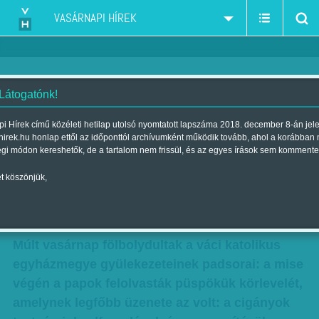
VASÁRNAPI HÍREK
 Látogatónk!
Bátorságot mindenkinek - Beer
i Hírek című közéleti hetilap utolsó nyomtatott lapszáma 2018. december 8-án jel
hirek.hu honlap ettől az időponttól archívumként működik tovább, ahol a korábban
Miklós püspök körlevele nagy
égi módon kereshetők, de a tartalom nem frissül, és az egyes írások sem kommente
vihart kavart
t köszönjük,
Szerző:
Kertész Anna
| Megjelent a 2014. szeptember 28.-i
lapszámban
Múlt vasárnap fölbolydultak a váci katolikus
egyházmegye gyülekezeteinek padsorai: a mise
végén a papok felolvasták püspökük körlevelét,
amelynek legfőbb üzenete az volt: a cigányok