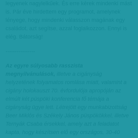
legyenek nagylelkűek. És erre kérek mindenki mást
is. Pár éve hirdettem egy programot, amelynek
lényege, hogy mindenki válasszon magának egy
családot, azt segítse, azzal foglalkozzon. Ennyi is
elég. Bátorság!
----------------
Az egyre súlyosabb rasszista
megnyilvánulások,
illetve a cigányság
helyzetének folyamatos romlása miatt, valamint a
cigány holokauszt 70. évfordulója apropóján az
elmúlt két püspöki konferencia fő témája a
cigányság ügye lett. Létrejött egy munkabizottság
Beer Miklós és Székely János püspökökkel, illetve
Ternyák Csaba érsekkel, amely azt a feladatot
kapta, hogy készítsen elő egy országos, 30-40