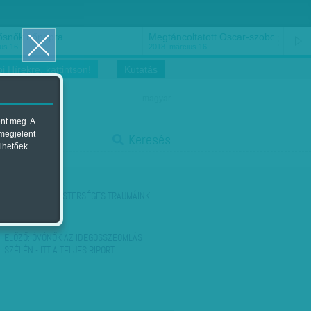
ősnők nőnapra
Megtáncoltatott Oscar-szobor
us 16.
2018. március 16.
i Hírekre, kattintson!
Kutatás
magyar
ent meg. A
start
 megjelent
Keresés
lhetőek.
stop
KÖVETKEZŐ:
MESTERSÉGES TRAUMÁINK
ELŐZŐ:
ÓVÓNŐK AZ IDEGÖSSZEOMLÁS
SZÉLÉN - ITT A TELJES RIPORT