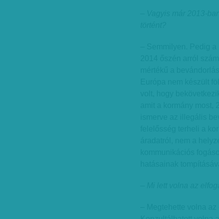
– Vagyis már 2013-ban 
történt?
– Semmilyen. Pedig a 
2014 őszén arról szám
mértékű a bevándorlá
Európa nem készült föl
volt, hogy bekövetkezi
amit a kormány most, 
ismerve az illegális b
felelősség terheli a ko
áradatról, nem a hely
kommunikációs fogásokk
hatásainak tompításával
– Mi lett volna az elfo
– Megtehette volna az
Konzultálhatott volna 