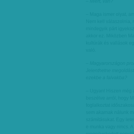
– Miért, van?
– Maga ismer olyat, a
Nem kell válaszolnia, 
mindegyik párt igyekszi
akkor ez. Miközben M
kultúrák és vallások e
való.
– Magyarországon probl
Jelenthetne megoldást
ezekbe a falvakba?
– Ugyan! Hiszen még a
beszélve arról, hogy
foglalkoztat időszakos
sem akarnak nálunk ma
számításukat. Egy lete
e munka vagy nincs. A 
megnövekedett populác