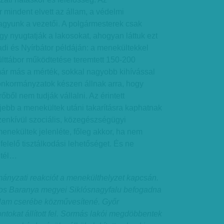
mindent elvett az állam, a védelmi
agyunk a vezetői. A polgármesterek csak
gy nyugtatják a lakosokat, ahogyan láttuk ezt
 és Nyírbátor példáján: a menekültekkel
ülttábor működtetése teremtett 150-200
r más a mérték, sokkal nagyobb kihívással
önkormányzatok készen állnak arra, hogy
őből nem tudják vállalni. Az érintett
jebb a menekültek utáni takarításra kaphatnak
zenkívül szociális, közegészségügyi
menekültek jelenléte, főleg akkor, ha nem
felelő tisztálkodási lehetőséget. És ne
a tél…
nyzati reakciót a menekülthelyzet kapcsán.
yos Baranya megyei Siklósnagyfalu befogadna
llam cserébe közművesítené. Győr
ntokat állított fel. Sormás lakói megdöbbentek