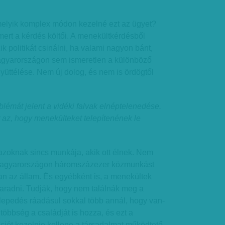
melyik komplex módon kezelné ezt az ügyet?
mert a kérdés költői. A menekültkérdésből
k politikát csinálni, ha valami nagyon bánt,
agyarországon sem ismeretlen a különböző
gyüttélése. Nem új dolog, és nem is ördögtől
émát jelent a vidéki falvak elnéptelenedése.
 az, hogy menekülteket telepítenének le
zoknak sincs munkája, akik ott élnek. Nem
 Magyarországon háromszázezer közmunkást
an az állam. És egyébként is, a menekültek
radni. Tudják, hogy nem találnák meg a
lepedés ráadásul sokkal több annál, hogy van-
többség a családját is hozza, és ezt a
iót kezelnie kellene a társadalmat működtető