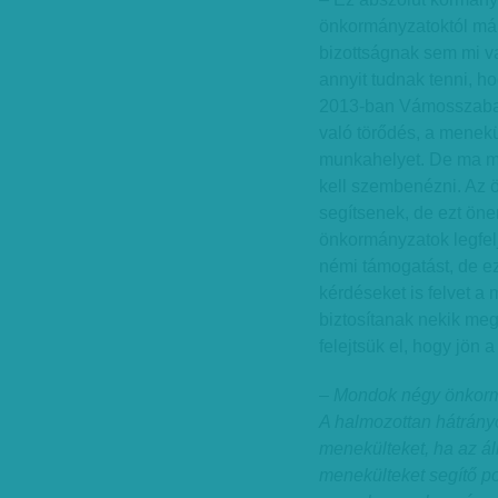
önkormányzatoktól már 
bizottságnak sem mi v
annyit tudnak tenni, ho
2013-ban Vámosszabadi
való törődés, a menek
munkahelyet. De ma má
kell szembenézni. Az 
segítsenek, de ezt öner
önkormányzatok legfel
némi támogatást, de e
kérdéseket is felvet a 
biztosítanak nekik meg
felejtsük el, hogy jön 
– Mondok négy önkormá
A halmozottan hátrán
menekülteket, ha az á
menekülteket segítő po