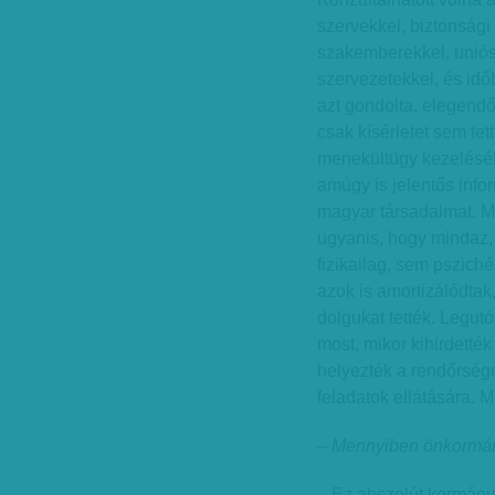
szervekkel, biztonsági 
szakemberekkel, uniós 
szervezetekkel, és időb
azt gondolta, elegendő
csak kísérletet sem tet
menekültügy kezeléséb
amúgy is jelentős inf
magyar társadalmat. M
ugyanis, hogy mindaz, 
fizikailag, sem pszich
azok is amortizálódtak,
dolgukat tették. Legutó
most, mikor kihirdették
helyezték a rendőrsége
feladatok ellátására. 
– Mennyiben önkormán
– Ez abszolút kormányz