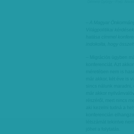
Gémesi György - Fotó: Ancs
– A Magyar Önkormány
Világpolitikai kérdése
hatása címmel konfere
indokolta, hogy össze
– Migrációs ügyben má
konferenciát. Azt akko
méretében nem is haso
már akkor, két éve is 
sincs nálunk maradni
már akkor nyilvánvaló
részéről, mert nincs m
aki kezelni tudná a hel
konferencián elhangzo
létszámát tekintve ne
jöhet a folytatás.