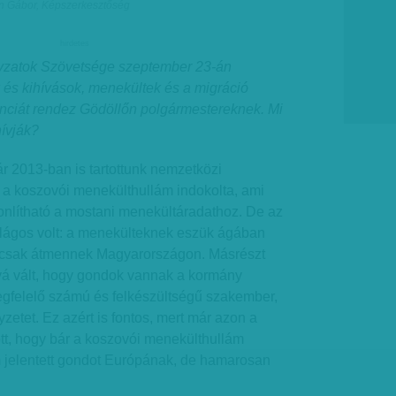
in Gábor, Képszerkesztőség
hirdetes
zatok Szövetsége szeptember 23-án
k és kihívások, menekültek és a migráció
nciát rendez Gödöllőn polgármestereknek. Mi
hívják?
r 2013-ban is tartottunk nemzetközi
r a koszovói menekülthullám indokolta, ami
nlítható a mostani menekültáradathoz. De az
világos volt: a menekülteknek eszük ágában
, csak átmennek Magyarországon. Másrészt
vá vált, hogy gondok vannak a kormány
egfelelő számú és felkészültségű szakember,
yzetet. Ez azért is fontos, mert már azon a
tt, hogy bár a koszovói menekülthullám
m jelentett gondot Európának, de hamarosan