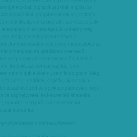
szolgálatokkal, logisztikusokkal, migrációs
tanácsadókkal, polgármesterekkel, karitatív
en felállíthatta volna operatív szervezeteit, de
 teleplakátolni az országot. A kormány még
t arra, hogy összefogást teremtsen a
en, kampányával a végletekig megosztotta az
ormációhiányban és apátiában szenvedő
ost meg rohan az események után. Látszik
ami történik, azt sem anyagilag, sem
ésen nem bírjuk elviselni, sem feldolgozni. Még
 elfáradtak, rendőrök, segítők, akik csak a
bb azzal hívott fel az egyik polgármester, hogy
 a válsághelyzetet, és készenléti állapotba
t, marad-e elég járőr a közbiztonsági
Muszáj maradnia.
yzati probléma a menekültkérdés?
ati hatáskör és felelősség. Az