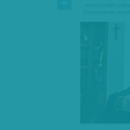
- Interjú Gödöllő pol
Szövetségének elnöké