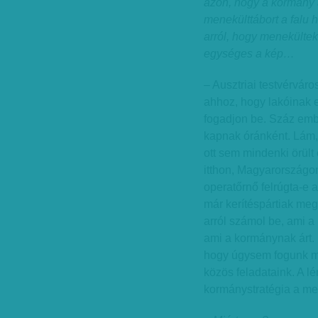
azon, hogy a kormány a
menekülttábort a falu h
arról, hogy menekülte
egységes a kép…
– Ausztriai testvérváro
ahhoz, hogy lakóinak 
fogadjon be. Száz embe
kapnak óránként. Lám, 
ott sem mindenki örült
itthon, Magyarországon
operatőrnő felrúgta-e 
már kerítéspártiak meg
arról számol be, ami a
ami a kormánynak árt. E
hogy úgysem fogunk m
közös feladataink. A l
kormánystratégia a me