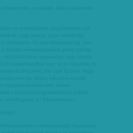
lehetett tudni, mi várható. Milyen intézkedés
határ menti települések polgármesterei már
oltak be, hogy komoly, egyre növekvőbb
s a zöldhatáron. De sem Magyarország, sem
 a mostani menekültáradatra, pedig tudható
k. Hozzá kell tenni ugyanakkor, hogy mindaz,
2015 szeptemberében tesz, az jó megoldás, de
evándorlók létszámát, már csak tűzoltás. Nagy
rmányt, mert bár időben értesült a várható
zet megoldására törekedett, hanem
al a kormányzási gyakorlatát ért kritikák
 volt elfoglalva. Ez elfogadhatatlan.
gadható?
 előkészületeket a menekültáradat fogadására.
a pártok képviselőivel, belügyi és honvédelmi