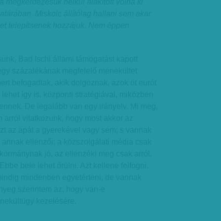
 megkérdezésük nélkül alakított volna ki
atárában. Miskolc állítólag hallani sem akar
ket telepítsenek hozzájuk. Nem éppen
sunk, Bad Ischl állami támogatást kapott
egy százalékának megfelelő menekültet
rt befogadtak, akik dolgoznak, azok öt eurót
lehet így is, központi stratégiával, miközben
 ennek. De legalább van egy irányelv. Mi meg,
 arról vitatkozunk, hogy most akkor az
azt az apát a gyerekével vagy sem; s vannak
 annak ellenzői; a közszolgálati média csak
 kormánynak jó, az ellenzéki meg csak arról,
bbe bele lehet őrülni. Azt kellene felfogni,
indig mindenben egyetérteni, de vannak
ényeg szerintem az, hogy van-e
nekültügy kezelésére.