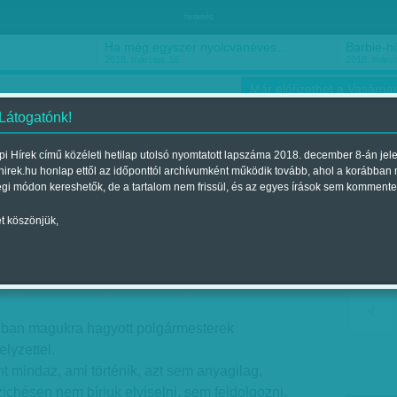
hirdetés
Ha még egyszer nyolcvanéves…
Barbie-h
2018. március 16.
2018. márci
Már előfizethet a Vasárnap
 Látogatónk!
i Hírek című közéleti hetilap utolsó nyomtatott lapszáma 2018. december 8-án jel
hirek.hu honlap ettől az időponttól archívumként működik tovább, ahol a korábban
ókusz
Szerintem
Ízlés
Sport
égi módon kereshetők, de a tartalom nem frissül, és az egyes írások sem kommente
t köszönjük,
het őrülni
Megjelent a 2015. szeptember 19.-i lapszámban
gban magukra hagyott polgármesterek
lyzettel.
t mindaz, ami történik, azt sem anyagilag,
zichésen nem bírjuk elviselni, sem feldolgozni.