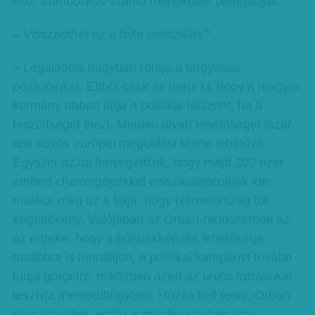
eső, szimbolikus számú menekültet befogadjuk.
– Visszaüthet ez a fajta politizálás?
– Legalábbis nagyban rontja a tárgyalási
pozícióinkat. Ebből csak az derül ki, hogy a magyar
kormány abban látja a politikai hasznot, ha a
feszültséget élezi. Minden olyan lehetőséget lezár,
ami közös európai megoldást tenne lehetővé.
Egyszer azzal fenyegetőzik, hogy majd 200 ezer
embert chartergépekkel visszatoloncolnak ide,
máskor meg az a baja, hogy Németország túl
engedékeny. Valójában az Orbán-rendszernek az
az érdeke, hogy a bűnbakképzés lehetősége
továbbra is fennálljon, a politikai kampányt tovább
tudja görgetni, miközben azért az uniós forrásokat
leszívja menekültügyben. Hozzá kell tenni, Orbán
nem ügyetlen, eddig is minden ügyben úgy