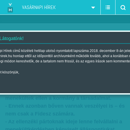
VASÁRNAPI HÍREK
 Látogatónk!
Hajszálon múlhat, mikor omlik
i Hírek című közéleti hetilap utolsó nyomtatott lapszáma 2018. december 8-án jel
hirek.hu honlap ettől az időponttól archívumként működik tovább, ahol a korábban
össze
égi módon kereshetők, de a tartalom nem frissül, és az egyes írások sem kommente
Szerző:
Diószegi-Horváth Nóra
| Megjelent a 2015. szeptember 05.-i
t köszönjük,
lapszámban
Politikai haszonszerzés céljából uszítja a
menekültek ellen a kormány a társadalmat.
- Ennek azonban bőven vannak veszélyei is – és
nem csak a Fidesz számára.
- Az ellenzéki pártoknak ideje lenne felvállalni a
menekültkérdésben képviselt álláspontjukat.