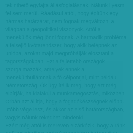
tekinthető egyfajta állásfoglalásnak. Nálunk ilyesmi
fel sem merül. Ráadásul attól, hogy építünk egy
hármas határzárat, nem fognak megváltozni a
világban a geopolitikai viszonyok. Attól a
menekülők még jönni fognak. A harmadik probléma
a felsejlő kvótarendszer, hogy akik belépnek az
unióba, azokat majd megpróbálják elosztani a
tagországokban. Ezt a fejlettebb országok
szorgalmazzák, amelyek ennek a
menekülthullámnak a fő célpontjai, mint például
Németország. Ők úgy ítélik meg, hogy ezt még
elbírják, ha kialakul a munkamegosztás, miközben
Orbán azt állítja, hogy a fogadókészségnek előbb-
utóbb vége lesz, és akkor az első határországban,
vagyis nálunk rekedhet mindenki.
Ezért még attól is mereven elzárkózik, hogy a ránk