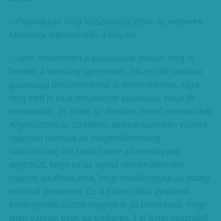
– Februárban még Koszovóból jöttek az emberek.
Mostanra teljesen más a helyzet.
– Ilyen értelemben a koszovóiak jobban meg is
feleltek a kormány igényeinek, hiszen ők valóban
gazdasági bevándorlónak is minősíthetőek, rájuk
még illett is ez a felturbózott elutasítás. Majd ők
elmaradtak, és jöttek az életüket mentő menekültek
Afganisztánból, Szíriából, akikkel szemben viszont
nagyobb idehaza az idegenellenesség.
Valószínűleg azt rakta össze a kormányzati
agytröszt, hogy ez az egész menekültkérdés
nagyon alkalmas arra, hogy továbbvigyék az eddigi
retorikai paneleket. És a Fidesz által gyakorolt
élménypolitizálásba nagyon is jól bevonható, hogy
jelen vannak ezek az emberek. Fel lehet használni