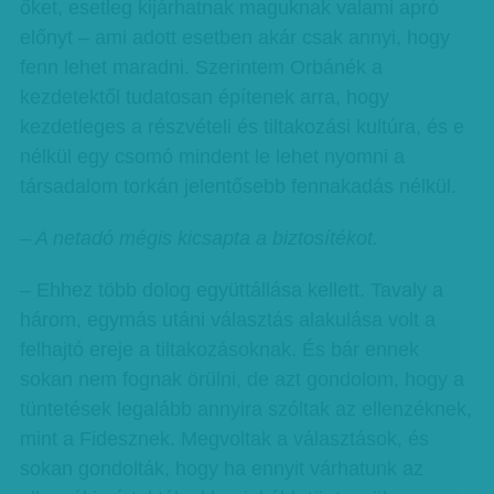
őket, esetleg kijárhatnak maguknak valami apró
előnyt – ami adott esetben akár csak annyi, hogy
fenn lehet maradni. Szerintem Orbánék a
kezdetektől tudatosan építenek arra, hogy
kezdetleges a részvételi és tiltakozási kultúra, és e
nélkül egy csomó mindent le lehet nyomni a
társadalom torkán jelentősebb fennakadás nélkül.
– A netadó mégis kicsapta a biztosítékot.
– Ehhez több dolog együttállása kellett. Tavaly a
három, egymás utáni választás alakulása volt a
felhajtó ereje a tiltakozásoknak. És bár ennek
sokan nem fognak örülni, de azt gondolom, hogy a
tüntetések legalább annyira szóltak az ellenzéknek,
mint a Fidesznek. Megvoltak a választások, és
sokan gondolták, hogy ha ennyit várhatunk az