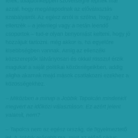
felek, tulajdonképpen szövetségre lépnek már
azzal, hogy megállapodnak az előválasztás
szabályairól. Az egész arról is szólna, hogy az
ellenzék – a jelenlegi vagy a netán leendő
csoportok – tud-e olyan benyomást kelteni, hogy jó
hozzájuk tartozni, még akkor is, ha egyelőre
kisebbségben vannak. Amíg az ellenzéki
közszereplők látványosan és okkal rosszul érzik
magukat a saját politikai közösségeikben, addig
aligha akarnak majd mások csatlakozni ezekhez a
közösségekhez.
– Miközben a minap a Jobbik Tapolcán mindenkit
megvert az időközi választáson. Ez azért jelent
valamit, nem?
– Tapolca nem az egész ország, de figyelmeztető
jel. A Jobbik erősebb ma, mint az előző ciklus