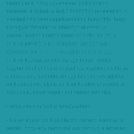
megmutatja, hogy ugyanazon logika szerint
történnek a dolgok a legkülönbözőbb területeken. A
jelenlegi helyzetet tagadhatatlanul bonyolítja, hogy
a magyar társadalom többsége elutasító a
menekültekkel. Fontos lenne az aktív kiállás, a
politikai jelenlét a kormányzati kampánnyal
szemben, bár ennek – és ezt mindenki tudja –
politikai kockázata van. Az egy másik kérdés,
hogyan lehet ehhez a helyzethez viszonyulni: ha az
ellenzék sok, számára amúgy talán fontos ügyben
kockázatosnak látja a politikai kezdeményezést, a
látszódást, akkor végül nem marad semmije.
– Most sincs túl sok a tarsolyukban.
– Ha az egész politikai placcot nézem, akkor az a
kérdés, hogy egy demokratikus párt tud-e érdekes