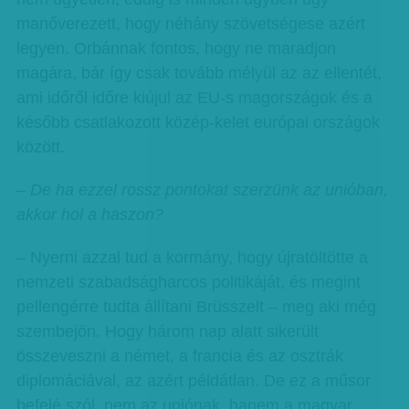
manőverezett, hogy néhány szövetségese azért
legyen. Orbánnak fontos, hogy ne maradjon
magára, bár így csak tovább mélyül az az ellentét,
ami időről időre kiújul az EU-s magországok és a
később csatlakozott közép-kelet európai országok
között.
– De ha ezzel rossz pontokat szerzünk az unióban,
akkor hol a haszon?
– Nyerni azzal tud a kormány, hogy újratöltötte a
nemzeti szabadságharcos politikáját, és megint
pellengérre tudta állítani Brüsszelt – meg aki még
szembejön. Hogy három nap alatt sikerült
összeveszni a német, a francia és az osztrák
diplomáciával, az azért példátlan. De ez a műsor
befelé szól, nem az uniónak, hanem a magyar