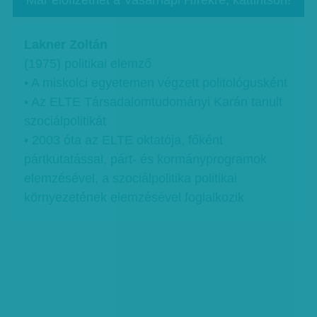
Már előfizethet a Vasárnapi Hírekre, kattintson!
Lakner Zoltán
(1975) politikai elemző
• A miskolci egyetemen végzett politológusként
• Az ELTE Társadalomtudományi Karán tanult
szociálpolitikát
• 2003 óta az ELTE oktatója, főként
pártkutatással, párt- és kormányprogramok
elemzésével, a szociálpolitika politikai
környezetének elemzésével foglalkozik