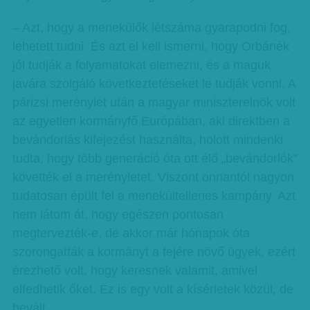
– Azt, hogy a menekülők létszáma gyarapodni fog,
lehetett tudni. És azt el kell ismerni, hogy Orbánék
jól tudják a folyamatokat elemezni, és a maguk
javára szolgáló következtetéseket le tudják vonni. A
párizsi merénylet után a magyar miniszterelnök volt
az egyetlen kormányfő Európában, aki direktben a
bevándorlás kifejezést használta, holott mindenki
tudta, hogy több generáció óta ott élő „bevándorlók”
követték el a merényletet. Viszont onnantól nagyon
tudatosan épült fel a menekültellenes kampány. Azt
nem látom át, hogy egészen pontosan
megtervezték-e, de akkor már hónapok óta
szorongatták a kormányt a fejére növő ügyek, ezért
érezhető volt, hogy keresnek valamit, amivel
elfedhetik őket. Ez is egy volt a kísérletek közül, de
bevált.