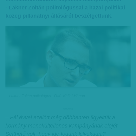
- Lakner Zoltán politológussal a hazai politikai
közeg pillanatnyi állásáról beszélgettünk.
Lakner Zoltán politológus - Fotó: Kállai Márton
hirdetes
– Fél évvel ezelőtt még döbbenten figyeltük a
kormány menekültellenes kampányának elejét.
Sejthető volt, hogy ide fogunk kilyukadni?