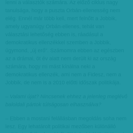
lenni a választók számára. Az előző ciklus nagy
tanulsága, hogy a puszta Orbán-ellenesség nem
elég. Ennél már több kell, mert felnőtt a Jobbik,
amely ugyanúgy Orbán-ellenes, tehát van
választási lehetőség ebben is, ráadásul a
demokratikus ellenzékkel szemben a Jobbik,
úgymond, „új erő”. Számomra ebben az egészben
az a drámai, öt év alatt nem derült ki az ország
számára, hogy mi mást kínálna neki a
demokratikus ellenzék, ami nem a Fidesz, nem a
Jobbik, de nem is a 2010 előtti időszak politikája.
– Valami újat? Nincsenek ehhez a jelenleg meglévő
baloldali pártok túlságosan elhasználva?
– Ebben a mostani felállásban megoldás soha nem
lesz. Egy lehatárolt politikai mezőben különálló