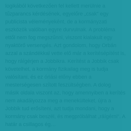
logikából következően fel kellett merülnie a
tűzparancs kérdésének, egyelőre „csak” egy
publicista véleményeként, de a kormányzati
eszközök valóban egyre durvulnak. A probléma
ettől nem fog megszűnni, viszont kialakult egy
nyaktörő versengés. Azt gondolom, hogy Orbán
azzal a szándékkal vette elő már a kerítésépítést is,
hogy ráígérjen a Jobbikra. Kerítést a Jobbik csak
követelhet, a kormány fizikailag meg is tudja
valósítani, és ez óriási előny ebben a
mesterségesen szított feszültségben. A dolog
másik oldala viszont az, hogy amennyiben a kerítés
nem akadályozza meg a menekülteket, újra a
Jobbik tud erősíteni, azt tudja mondani, hogy a
kormány csak beszél, és megpróbálhat „ráígérni”. A
határ a csillagos ég…