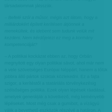
társadalomnak játsszák.
– Befelé szól a műsor, mégis azt látom, hogy a
milliárdokért épített kerítésen átjönnek a
menekültek, és idebent sem tudunk velük mit
kezdeni. Nem kérdőjelezi ez meg a kormány
kompetenciáját?
– A politikai kockázat ebben az, hogy Orbán
megnyitott egy olyan politikai sávot, ahol már nem
a vele szövetséges Európai Néppárt, hanem a tőlük
jobbra álló pártok szoktak közlekedni. Ez a fajta
szigor, a kerítéstől a statáriális törvénykezésig
szélsőséges politika. Ezek olyan lépések ráadásul,
amelyek generálják a következő, még keményebb
lépéseket. Most még csak a gumibot, a vízágyú
válik a bevethető eszközök részévé a határon. A