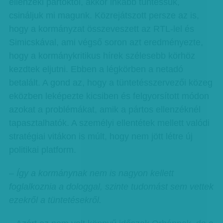
ellenzéki pártoktól, akkor inkább tüntessük,
csináljuk mi magunk. Közrejátszott persze az is,
hogy a kormányzat összeveszett az RTL-lel és
Simicskával, ami végső soron azt eredményezte,
hogy a kormánykritikus hírek szélesebb körhöz
kezdtek eljutni. Ebben a légkörben a netadó
betalált. A gond az, hogy a tüntetésszervezői közeg
eközben leképezte kicsiben és felgyorsított módon
azokat a problémákat, amik a pártos ellenzéknél
tapasztalhatók. A személyi ellentétek mellett valódi
stratégiai vitákon is múlt, hogy nem jött létre új
politikai platform.
– Így a kormánynak nem is nagyon kellett
foglalkoznia a dologgal, szinte tudomást sem vettek
ezekről a tüntetésekről.