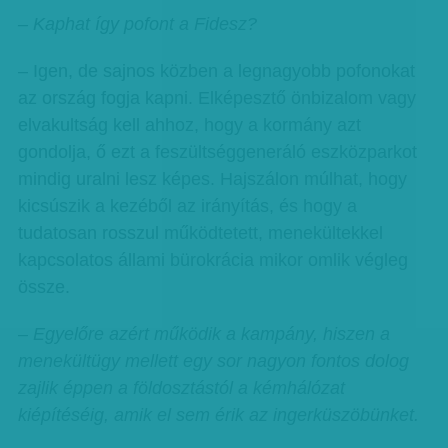
– Kaphat így pofont a Fidesz?
– Igen, de sajnos közben a legnagyobb pofonokat
az ország fogja kapni. Elképesztő önbizalom vagy
elvakultság kell ahhoz, hogy a kormány azt
gondolja, ő ezt a feszültséggeneráló eszközparkot
mindig uralni lesz képes. Hajszálon múlhat, hogy
kicsúszik a kezéből az irányítás, és hogy a
tudatosan rosszul működtetett, menekültekkel
kapcsolatos állami bürokrácia mikor omlik végleg
össze.
– Egyelőre azért működik a kampány, hiszen a
menekültügy mellett egy sor nagyon fontos dolog
zajlik éppen a földosztástól a kémhálózat
kiépítéséig, amik el sem érik az ingerküszöbünket.