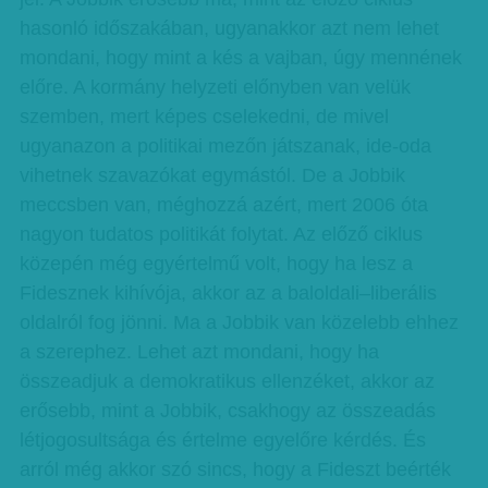
hasonló időszakában, ugyanakkor azt nem lehet
mondani, hogy mint a kés a vajban, úgy mennének
előre. A kormány helyzeti előnyben van velük
szemben, mert képes cselekedni, de mivel
ugyanazon a politikai mezőn játszanak, ide-oda
vihetnek szavazókat egymástól. De a Jobbik
meccsben van, méghozzá azért, mert 2006 óta
nagyon tudatos politikát folytat. Az előző ciklus
közepén még egyértelmű volt, hogy ha lesz a
Fidesznek kihívója, akkor az a baloldali–liberális
oldalról fog jönni. Ma a Jobbik van közelebb ehhez
a szerephez. Lehet azt mondani, hogy ha
összeadjuk a demokratikus ellenzéket, akkor az
erősebb, mint a Jobbik, csakhogy az összeadás
létjogosultsága és értelme egyelőre kérdés. És
arról még akkor szó sincs, hogy a Fideszt beérték