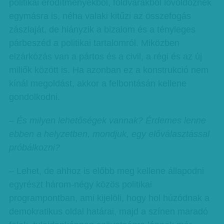
politikai erődítményekből, földvárakból lövöldöznek
egymásra is, néha valaki kitűzi az összefogás
zászlaját, de hiányzik a bizalom és a tényleges
párbeszéd a politikai tartalomról. Miközben
elzárkózás van a pártos és a civil, a régi és az új
miliők között is. Ha azonban ez a konstrukció nem
kínál megoldást, akkor a felbontásán kellene
gondolkodni.
– És milyen lehetőségek vannak? Érdemes lenne
ebben a helyzetben, mondjuk, egy előválasztással
próbálkozni?
– Lehet, de ahhoz is előbb meg kellene állapodni
egyrészt három-négy közös politikai
programpontban, ami kijelöli, hogy hol húzódnak a
demokratikus oldal határai, majd a színen maradó