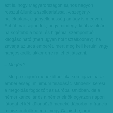
azt is, hogy Magyarországon sajnos nagyon
rosszul állunk a szolidaritással. A szegény-,
hajléktalan-, cigányellenesség amúgy is megvan.
Ebből már sejthették, hogy mindegy, ki ül az utcán,
ha sötétebb a bőre, és higiéniai szempontból
kifogásolható (mert ugyan hol tisztálkodna?), ha
zavarja az utca emberét, mert meg kell kerülni vagy
hangoskodik, akkor erre rá lehet játszani.
– Megéri?
– Még a szigorú menekültpolitika sem igazolná az
emberiességi minimum feladását. Mindenki keresi
a megoldás fogódzóit az Európai Unióban, de a
német kancellár és a német elnök egyazon napon
látogat el két különböző menekülttáborba, a francia
miniszterelnök meg elmegy Calais-be, ami