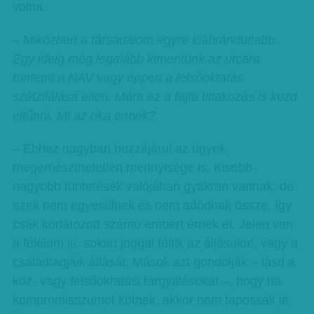
volna.
– Miközben a társadalom egyre kiábrándultabb.
Egy ideig még legalább kimentünk az utcára
tüntetni a NAV vagy éppen a felsőoktatás
szétzilálása ellen. Mára ez a fajta tiltakozás is kezd
eltűnni. Mi az oka ennek?
– Ehhez nagyban hozzájárul az ügyek
megemészthetetlen mennyisége is. Kisebb-
nagyobb tüntetések valójában gyakran vannak, de
ezek nem egyesülnek és nem adódnak össze, így
csak korlátozott számú embert érnek el. Jelen van
a félelem is, sokan joggal féltik az állásukat, vagy a
családtagjaik állását. Mások azt gondolják – lásd a
köz- vagy felsőoktatási tárgyalásokat –, hogy ha
kompromisszumot kötnek, akkor nem tapossák le