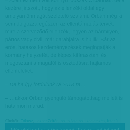
– Azért ez nem volt könnyű időszak Orbánnak, de a
kezére játszott, hogy az ellenzéki oldal egy
amolyan önmagát szeletelő szalámi. Orbán még ki
sem dolgozza egészen az ellentámadás tervét,
mire a szerveződő ellenzék, legyen az bármilyen,
pártos vagy civil, már darabjaira is hullik. Bár az
erős, hatásos kezdeményezések megingatják a
kormány helyzetét, de képes kifárasztani és
megosztani a magától is osztódásra hajlamos
ellenfeleket.
– De ha így fordulunk rá 2018-ra…
– …akkor Orbán gyengülő támogatottság mellett is
hatalmon marad.
Címkék:
Fókusz
,
Lakner Zoltán
,
politológia-politikaelemzés
,
Interjú