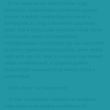
– Ez az egész persze arról is szólna, hogy
felismerjük, tulajdonképpen mindenhol ugyanez
történik. A legfőbb politikai fegyvere ennek a
kormánynak az, hogy a társadalmi csoportokon
belüli, akár a legrosszabb helyzetben lévők közötti
törésvonalak mentén kelt ellentéteket.
Feldolgozhatatlan mennyiségű ügy van napirenden,
és amikor ingerküszöbről beszélünk, akkor inkább
talán arról van szó, hogy az emberek csak foltokat
látnak a történésekből. A szilánkos politikai
érzékelésben valakinek össze kellene kötnie a
problémákat.
– Mégis, kinek? Az ellenzéknek?
– Jó ötlet. Az ellenzéki politizálás ott kezdődne,
hogy ezeket a darabkákat összeilleszti, és