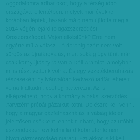
Aggodalomra adhat okot, hogy a térség többi
országával ellentétben, melyek már évekkel
korábban léptek, hazánk máig nem újította meg a
2014 végén lejáró földgázszerződést
Oroszországgal. Vajon elkéstünk? Erre nem
egyértelmű a válasz. Jó darabig azért nem volt
sürgős az újratárgyalás, mert sokáig úgy tűnt, már
csak karnyújtásnyira van a Déli Áramlat, amelyben
mi is részt vettünk volna. És egy vezetékberuházás
részeseként nyilvánvalóan kedvező tarifát lehetett
volna kialkudni, esetleg barterezni. Az is
elképzelhető, hogy a kormány a paksi szerződés
„farvizén” próbál gázalkut kötni. De észre kell venni,
hogy a magyar gázfelhasználás a válság idején
jelentősen csökkent, ennek tudható, hogy az utóbbi
esztendőkben évi kétmilliárd köbméter le nem
hívott gázmennyiség maradt. Ezt akkor is ki kell