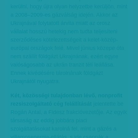
kerülni, hogy újra olyan helyzetbe kerüljön, mint
a 2008–2009-es gázválság idején. Akkor az
Ukrajnával folytatott árvita miatt az orosz
vállalat hosszú hetekig nem tudta teljesíteni
szerződéses kötelezettségeit a kelet-közép-
európai országok felé. Mivel június közepe óta
nem szállít földgázt Ukrajnának, ezért egyre
valóságosabb az ukrán tranzit téli leállása.
Ennek kivédésére tárolnának földgázt
Ukrajnától nyugatra.
Két, közösségi tulajdonban lévő, nonprofit
rezsiszolgáltató cég felállítását
jelentette be
Rogán Antal, a Fidesz frakcióvezetője. Az egyik
társaság az eddig jobbára piaci
szolgáltatásokat karolná fel, mint a gázés a
villamosenergia-ellátás, s ide csapnák a