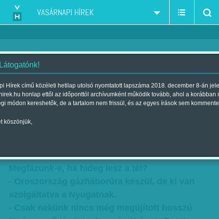
VASÁRNAPI HÍREK
 Látogatónk!
Putyin nem szokta hosszan
i Hírek című közéleti hetilap utolsó nyomtatott lapszáma 2018. december 8-án jel
hirek.hu honlap ettől az időponttól archívumként működik tovább, ahol a korábban
tárgyalni a tarifát, csak átnyújtja
égi módon kereshetők, de a tartalom nem frissül, és az egyes írások sem kommente
a cetlit
t köszönjük,
Szerző:
Faragó József
| Megjelent a 2014. szeptember 21.-i
lapszámban
Megfázunk-e, ha hideg lesz a tél?
- Oroszország gázháborúra készül, de ki van
szolgáltatva a Nyugatnak.
- Csak nekünk nincs még megújított hosszú