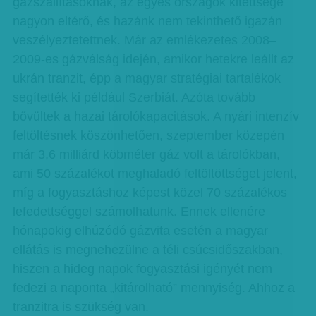
gázszállításoknak, az egyes országok kitettsége
nagyon eltérő, és hazánk nem tekinthető igazán
veszélyeztetettnek. Már az emlékezetes 2008–
2009-es gázválság idején, amikor hetekre leállt az
ukrán tranzit, épp a magyar stratégiai tartalékok
segítették ki például Szerbiát. Azóta tovább
bővültek a hazai tárolókapacitások. A nyári intenzív
feltöltésnek köszönhetően, szeptember közepén
már 3,6 milliárd köbméter gáz volt a tárolókban,
ami 50 százalékot meghaladó feltöltöttséget jelent,
míg a fogyasztáshoz képest közel 70 százalékos
lefedettséggel számolhatunk. Ennek ellenére
hónapokig elhúzódó gázvita esetén a magyar
ellátás is megnehezülne a téli csúcsidőszakban,
hiszen a hideg napok fogyasztási igényét nem
fedezi a naponta „kitárolható” mennyiség. Ahhoz a
tranzitra is szükség van.