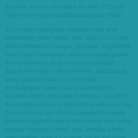
fizetnünk, ha nem használjuk fel, tehát 2015-ben
bőven van még mit leszállítania az orosz félnek.
A szerződött mennyiség meghatározása tehát
mindenképp nehéz kérdés lesz, hiszen 10-15 évre
előre kell tervezni a magyar igényeket. Figyelembe
véve, hogy folyamatosan bővül az európai gázpiac,
ilyen távlatban az olcsó tengerentúli palagáz
fogadó termináljai is elkészülhetnek. Miközben az
orosz gázszerződések a leszerződött
mennyiséghez képest csak plusz/mínusz 15
százalék eltérést engednek büntetlenül. Ha ennél
kevesebbet veszünk, a különbözetet akkor is ki kell
fizetni. Az orosz gáz árazása egyébként is rejtély.
Moszkvai legendák szerint Putyin elnök nem szokta
hosszan tárgyalni a tarifát, csak átnyújtja a cetlit.
Nem véletlen, hogy a Gazprom 200 és 500 dollár