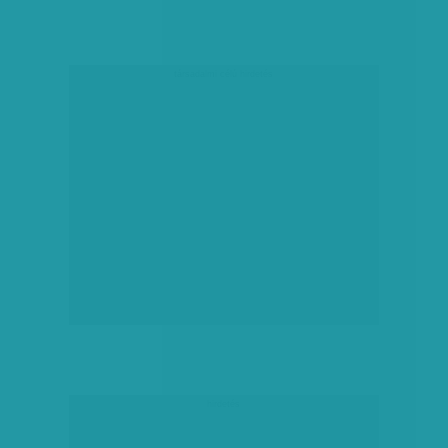
társadalmi célú hirdetés
hirdetés