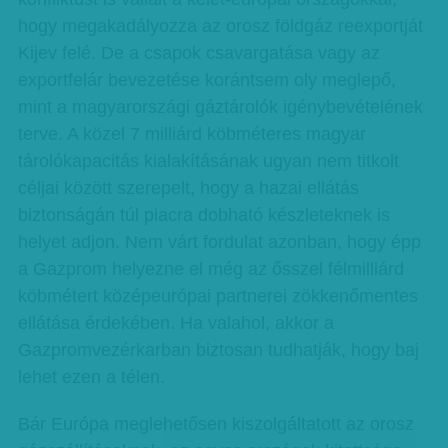
hogy megakadályozza az orosz földgáz reexportját
Kijev felé. De a csapok csavargatása vagy az
exportfelár bevezetése korántsem oly meglepő,
mint a magyarországi gáztárolók igénybevételének
terve. A közel 7 milliárd köbméteres magyar
tárolókapacitás kialakításának ugyan nem titkolt
céljai között szerepelt, hogy a hazai ellátás
biztonságán túl piacra dobható készleteknek is
helyet adjon. Nem várt fordulat azonban, hogy épp
a Gazprom helyezne el még az ősszel félmilliárd
köbmétert középeurópai partnerei zökkenőmentes
ellátása érdekében. Ha valahol, akkor a
Gazpromvezérkarban biztosan tudhatják, hogy baj
lehet ezen a télen.
Bár Európa meglehetősen kiszolgáltatott az orosz