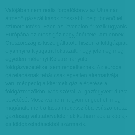
Valójában nem reális forgatókönyv az Ukrajnán
átmenő gázszállítások hosszabb ideig történő téli
szüneteltetése. Ezen az útvonalon érkezik ugyanis
Európába az orosz gáz nagyjából fele. Ám ennek
Oroszország is kiszolgáltatott, hiszen a földgázpiac
olyannyira Nyugatra fókuszált, hogy jelenleg még
egyetlen méternyi Keletre irányuló
földgázvezetékkel sem rendelkeznek. Az európai
gázeladásnak tehát csak egyetlen alternatívája
van, mégpedig a kitermelt gáz elégetése a
földgázmezőkön. Más szóval, a „gázfegyver” durva
bevetését Moszkva nem nagyon engedheti meg
magának, mert a lassan recesszióba csúszó orosz
gazdaság valutabevételeinek kétharmada a kőolaj-
és földgázeladásokból származik.