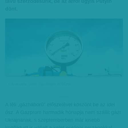
távú szerződésünk, de az árról úgyis Putyin
dönt.
Gázvezeték - Fotó: Filip Singer, MTI/EPA
hirdetes
A téli „gázháború” előszelével köszönt be az idei
ősz. A Gazprom harmadik hónapja nem szállít gázt
Ukrajnának, s szeptemberben már kisebb
konfliktust is vállalt a kelet-európai országokkal,