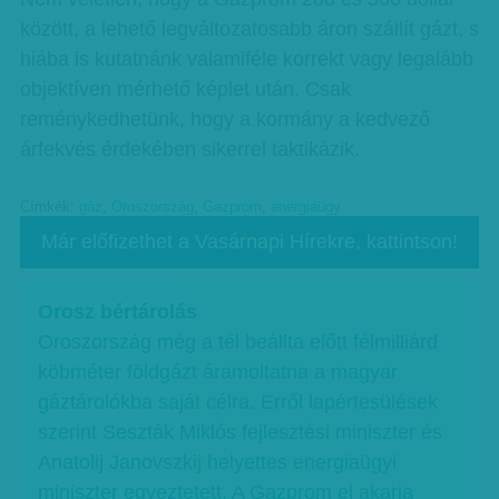
között, a lehető legváltozatosabb áron szállít gázt, s
hiába is kutatnánk valamiféle korrekt vagy legalább
objektíven mérhető képlet után. Csak
reménykedhetünk, hogy a kormány a kedvező
árfekvés érdekében sikerrel taktikázik.
Címkék:
gáz
,
Oroszország
,
Gazprom
,
energiaügy
Már előfizethet a Vasárnapi Hírekre, kattintson!
Orosz bértárolás
Oroszország még a tél beállta előtt félmilliárd
köbméter földgázt áramoltatna a magyar
gáztárolókba saját célra. Erről lapértesülések
szerint Seszták Miklós fejlesztési miniszter és
Anatolij Janovszkij helyettes energiaügyi
miniszter egyeztetett. A Gazprom el akarja