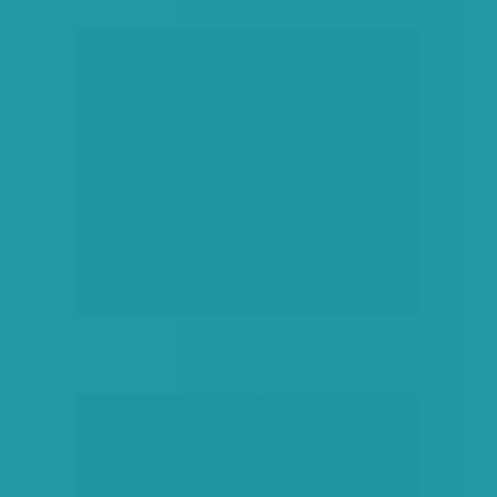
társadalmi célú hirdetés
hirdetés