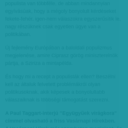
populista van többféle, de abban mindannyian
egyívásúak, hogy a mégoly bonyolult kérdéseket
fekete-fehér, igen-nem válaszokra egyszerűsítik le,
nagy részüknek csak egyetlen ügye van a
politikában.
Új fejlemény Európában a baloldali populizmus
megjelenése, amire Ciprasz görög miniszterelnök
pártja, a Sziriza a mintapélda.
És hogy mi a recept a populisták ellen? Beszélni
kell az általuk felvetett problémákról olyan
politikusoknak, akik képesek a bonyolultabb
válaszaiknak is többségi támogatást szerezni.
A Paul Taggart-interjú "Együgyűek virágkora"
címmel olvasható a friss Vasárnapi Hírekben.