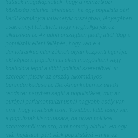
kutatók megállapították, hogy a nemzetközi
közösség relatíve tehetetlen, ha egy populista párt
kerül kormányra valamelyik országban, lényegében
csak annyit tehetnek, hogy meghallgatják az
ellenzéket is. Az adott országban pedig attól függ a
populisták elleni fellépés, hogy van-e a
demokratikus ellenzéknek olyan központi figurája,
aki képes a populizmus ellen mozgósítani vagy
koalícióra lépni a többi politikai szereplővel. Itt
szerepet játszik az ország alkotmányos
berendezkedése is. Dél-Amerikában az elnöki
rendszer nagyban segíti a populistákat, míg az
európai parlamentarizmusnál nagyobb esély van
arra, hogy leváltsák őket. Továbbá, több esély van
a populisták kiszorítására, ha olyan politikai
szervezetről van szó, ami nemrég alakult. Ha egy
már bejáratott párt válik populistává – mint ez