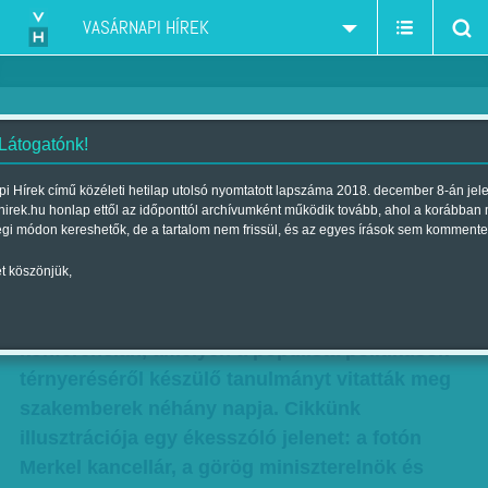
VASÁRNAPI HÍREK
 Látogatónk!
Képünkön: Orbán Viktor a
i Hírek című közéleti hetilap utolsó nyomtatott lapszáma 2018. december 8-án jel
hirek.hu honlap ettől az időponttól archívumként működik tovább, ahol a korábban
helyére kerül
égi módon kereshetők, de a tartalom nem frissül, és az egyes írások sem kommente
Szerző:
VH ajánló
| Megjelent a 2015. július 18.-i lapszámban
t köszönjük,
Orbán Viktor is taneset volt azon a londoni
konferencián, amelyen a populista politikusok
térnyeréséről készülő tanulmányt vitatták meg
szakemberek néhány napja. Cikkünk
illusztrációja egy ékesszóló jelenet: a fotón
Merkel kancellár, a görög miniszterelnök és