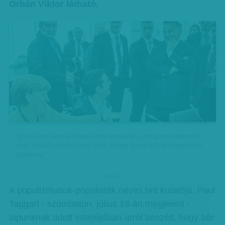
Orbán Viktor látható.
Ott a helyed. Angela Merkel német kancellár a görög miniszterelnök
mellé invitálja Orbán Viktort - Fotó: Burger Barna MTI, Miniszterelnöki
Sajtóiroda
hirdetes
A populizmusok-populisták neves brit kutatója, Paul
Taggart - szombaton, július 18-án megjelent -
lapunknak adott interjújában arról beszélt, hogy bár