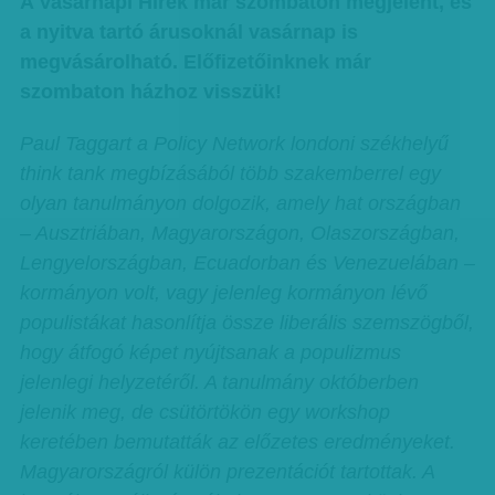
A Vasárnapi Hírek már szombaton megjelent, és
a nyitva tartó árusoknál vasárnap is
megvásárolható. Előfizetőinknek már
szombaton házhoz visszük!
Paul Taggart a Policy Network londoni székhelyű
think tank megbízásából több szakemberrel egy
olyan tanulmányon dolgozik, amely hat országban
– Ausztriában, Magyarországon, Olaszországban,
Lengyelországban, Ecuadorban és Venezuelában –
kormányon volt, vagy jelenleg kormányon lévő
populistákat hasonlítja össze liberális szemszögből,
hogy átfogó képet nyújtsanak a populizmus
jelenlegi helyzetéről. A tanulmány októberben
jelenik meg, de csütörtökön egy workshop
keretében bemutatták az előzetes eredményeket.
Magyarországról külön prezentációt tartottak. A