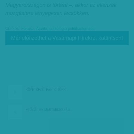
Magyarországon is történt –, akkor az ellenzék
mozgástere lényegesen lecsökken.
Címkék:
Fókusz
,
Ajánló
,
politológia-politikaelemzés
Már előfizethet a Vasárnapi Hírekre, kattintson!
KÖVETKEZŐ:
PÁNIK: TÖBB…
ELŐZŐ:
ÍME MAGYARORSZÁG…