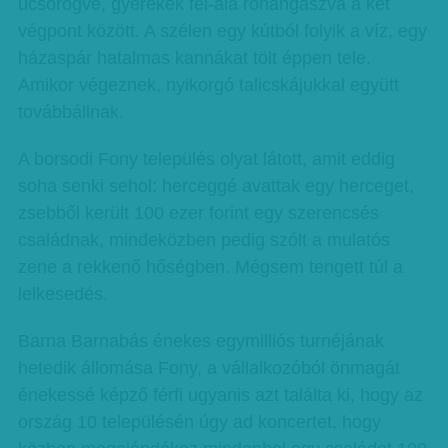
ücsörögve, gyerekek fel-alá rohangászva a két
végpont között. A szélen egy kútból folyik a víz, egy
házaspár hatalmas kannákat tölt éppen tele.
Amikor végeznek, nyikorgó talicskájukkal együtt
továbbállnak.
A borsodi Fony település olyat látott, amit eddig
soha senki sehol: herceggé avattak egy herceget,
zsebből került 100 ezer forint egy szerencsés
családnak, mindeközben pedig szólt a mulatós
zene a rekkenő hőségben. Mégsem tengett túl a
lelkesedés.
Barna Barnabás énekes egymilliós turnéjának
hetedik állomása Fony, a vállalkozóból önmagát
énekessé képző férfi ugyanis azt találta ki, hogy az
ország 10 településén úgy ad koncertet, hogy