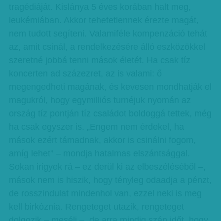
tragédiáját. Kislánya 5 éves korában halt meg,
leukémiában. Akkor tehetetlennek érezte magát,
nem tudott segíteni. Valamiféle kompenzáció tehát
az, amit csinál, a rendelkezésére álló eszközökkel
szeretné jobbá tenni mások életét. Ha csak tíz
koncerten ad százezret, az is valami: ő
megengedheti magának, és kevesen mondhatják el
magukról, hogy egymilliós turnéjuk nyomán az
ország tíz pontján tíz családot boldoggá tettek, még
ha csak egyszer is. „Engem nem érdekel, ha
mások ezért támadnak, akkor is csinálni fogom,
amíg lehet” – mondja hatalmas elszántsággal.
Sokan irigyek rá – ez derül ki az elbeszéléséből –,
mások nem is hiszik, hogy tényleg odaadja a pénzt,
de rosszindulat mindenhol van, ezzel neki is meg
kell birkóznia. Rengeteget utazik, rengeteget
dolgozik – meséli –, de arra mindig szán időt, hogy