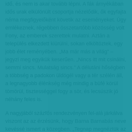
idő, és nem is akar tovább lépni. A fák árnyékában
idős urak elkülönült csoportja nézelődik, ők egyfajta
néma megfigyelőként követik az eseményeket. Úgy
emlékeznek, régebben összetartóbb közösség volt
Fony, az emberek szerettek mulatni. Aztán a
település elkezdett kiürülni, sokan elköltöztek, egy
jobb élet reményében. „Ma már más a világ” –
jegyzi meg egyikük keserűen. „Nincs itt mit csinálni,
semmi sincs. Mulatság sincs.” A délutáni hőségben
a többség a padokon üldögél vagy a tér szélén áll,
a legnagyobb élénkség még mindig a büfé körül
tömörül, tisztességgel fogy a sör, és lecsúszik jó
néhány feles is.
A nagyjából százfős rendezvényen fel-alá járkálva
viszont az az érzésünk, hogy Barna Barnabás neve
kevéssé ismert a közegben. „Tegnap megnéztük az