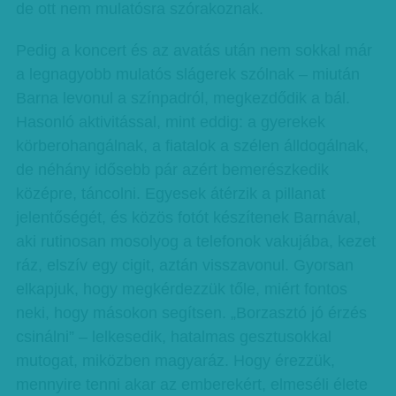
de ott nem mulatósra szórakoznak.
Pedig a koncert és az avatás után nem sokkal már
a legnagyobb mulatós slágerek szólnak – miután
Barna levonul a színpadról, megkezdődik a bál.
Hasonló aktivitással, mint eddig: a gyerekek
körberohangálnak, a fiatalok a szélen álldogálnak,
de néhány idősebb pár azért bemerészkedik
középre, táncolni. Egyesek átérzik a pillanat
jelentőségét, és közös fotót készítenek Barnával,
aki rutinosan mosolyog a telefonok vakujába, kezet
ráz, elszív egy cigit, aztán visszavonul. Gyorsan
elkapjuk, hogy megkérdezzük tőle, miért fontos
neki, hogy másokon segítsen. „Borzasztó jó érzés
csinálni” – lelkesedik, hatalmas gesztusokkal
mutogat, miközben magyaráz. Hogy érezzük,
mennyire tenni akar az emberekért, elmeséli élete