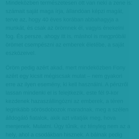
Mindeközben természetesen ott van neki a zene is:
számait saját maga írja, állandóan képzi magát,
terve az, hogy 40 éves korában abbahagyja a
munkát, és csak az örömnek él, vagyis énekelni
fog. És persze, ahogy itt is, máshol is megpróbál
örömet csempészni az emberek életébe, a saját
eszközeivel.
Öröm pedig azért akad, mert mindeközben Fony
azért egy kicsit mégiscsak mulat – nem gyakori
erre az ilyen esemény, ki kell használni. A pénzről
lassan mindenki el is felejtkezik, este fél 9-kor
kezdenek hazaszállingózni az emberek, a téren
leginkább sörösdobozok maradnak, meg a szélen
álldogáló fiatalok, akik azt vitatják meg, hova
menjenek. Mulatni. Úgy tűnik, ez tényleg nem az a
hely, ahol a csodákban hisznek. A bálnak pedig