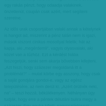
egy rakás pénzt, hogy odaadja valakinek,
önzetlenül, csupán csak azért, mert segíteni
szeretne.
Az idős urak csoportjában valaki annak a kételynek
is hangot ad, miszerint a pénz talán nem is igazi,
mások viszont cinikus mosollyal felelik: hát az
kapja, aki „megérdemli”, vagyis olyasvalaki, aki
közel van a tűzhöz. Ezt a kérdést hiába
feszegetjük, senki sem akarja bővebben kifejteni.
„Azt hiszi, hogy százezer megoldaná itt a
problémát?” – mutat körbe egy asszony, hogy csak
a saját gondjára gondol-e, vagy az egész
településére, az nem derül ki. „Azért örülnék neki,
na” – teszi hozzá, békülékenyen. Néhányan úgy
tudják, hogy erre a péntek délutáni bulira megy a
százezer. Egy apuka kifejti: nagycsaládosnak