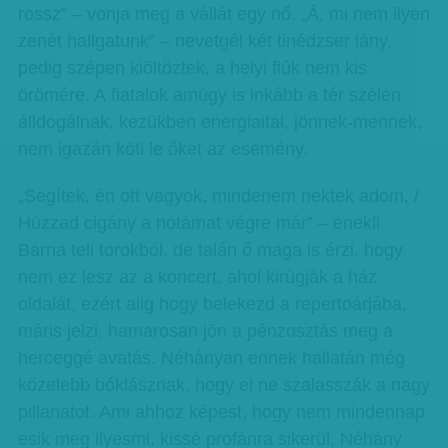
rossz” – vonja meg a vállát egy nő. „Á, mi nem ilyen
zenét hallgatunk” – nevetgél két tinédzser lány,
pedig szépen kiöltöztek, a helyi fiúk nem kis
örömére. A fiatalok amúgy is inkább a tér szélén
álldogálnak, kezükben energiaital, jönnek-mennek,
nem igazán köti le őket az esemény.
„Segítek, én ott vagyok, mindenem nektek adom, /
Húzzad cigány a nótámat végre már” – énekli
Barna teli torokból, de talán ő maga is érzi, hogy
nem ez lesz az a koncert, ahol kirúgják a ház
oldalát, ezért alig hogy belekezd a repertoárjába,
máris jelzi, hamarosan jön a pénzosztás meg a
herceggé avatás. Néhányan ennek hallatán még
közelebb bóklásznak, hogy el ne szalasszák a nagy
pillanatot. Ami ahhoz képest, hogy nem mindennap
esik meg ilyesmi, kissé profánra sikerül. Néhány