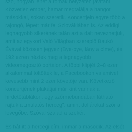
szó, hogyan lehet a romák helyzetén javítani.
Közvetlen ember, hamar megtalálja a hangot
másokkal, sokan szeretik. Koncertjein egyre több a
rajongó, lépett már fel Szlovákiában is. Az eddigi
legnagyobb sikerének talán azt a dalt nevezhetjük,
amit az egykori Való Világban szereplő Baukó
Évával közösen jegyez (Bye-bye, lány a címe), és
192 ezren néztek meg a legnagyobb
videomegosztó portálon. A többi klipjét 2–8 ezer
alkalommal töltötték le, a Facebookon valamivel
kevesebb mint 2 ezer követője van. Következő
koncertjének plakátjai már kint vannak a
hirdetőtáblákon, egy szőrmebundában látható
rajtuk a „mulatós herceg”, amint dollárokat szór a
levegőbe. Szóval szalad a szekér.
És hát itt a hercegi cím, immár a második. Az elsőt