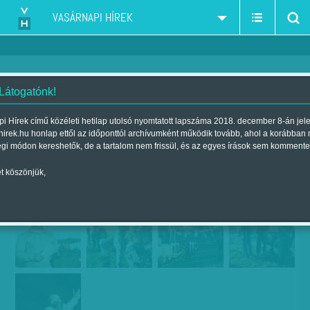
VASÁRNAPI HÍREK
 Látogatónk!
Milliós turné, filléres álmok -
i Hírek című közéleti hetilap utolsó nyomtatott lapszáma 2018. december 8-án jel
hirek.hu honlap ettől az időponttól archívumként működik tovább, ahol a korábban
Borsodi riport
égi módon kereshetők, de a tartalom nem frissül, és az egyes írások sem kommente
Szerző:
Diószegi-Horváth Nóra
| Megjelent a 2015. augusztus 08.-i
t köszönjük,
lapszámban