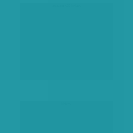
társadalmi célú hirdetés
hirdetés