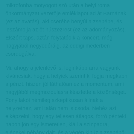
mikrofonba motyogott szó után a helyi roma
önkormányzat vezetője emléklapot ad át Barnának
(ez az avatás), aki cserébe benyúl a zsebébe, és
leszámolja az öt húszezrest (ez az adományozás).
Elszórt taps, aztán folytatódik a koncert, még
nagyjából negyedóráig, az eddigi mederben
csordogálva.
Mi, ahogy a jelenlévő is, leginkább arra vagyunk
kíváncsiak, hogy a helyiek szerint ki fogja megkapni
a pénzt, hiszen jól láthatóan ez a momentum, ami
nagyjából megmozdulásra késztette a közönséget.
Fony lakói némileg szkeptikusan állnak a
helyzethez, ami talán nem is csoda. Nehéz azt
elképzelni, hogy egy teljesen átlagos, forró pénteki
napon jön egy ismeretlen, kiáll a színpadra,
elénekel néhány dalt, és a végén kihúz a zsebéből