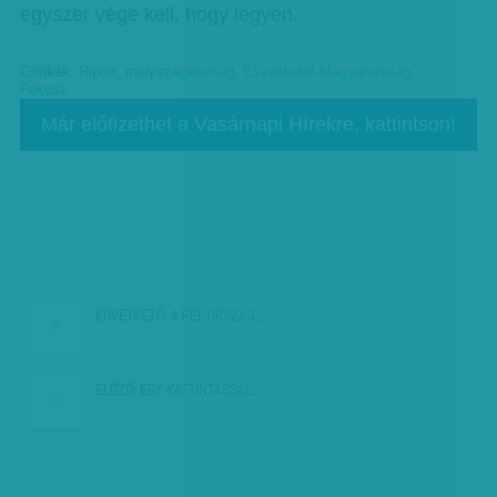
egyszer vége kell, hogy legyen.
Címkék:
Riport
,
mélyszegénység
,
Északkelet-Magyarország
,
Fókusz
Már előfizethet a Vasárnapi Hírekre, kattintson!
KÖVETKEZŐ:
A FÉL ORSZÁG…
ELŐZŐ:
EGY KATTINTÁSSAL…