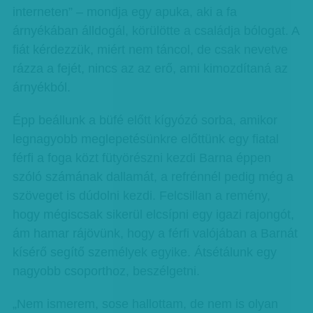
interneten” – mondja egy apuka, aki a fa
árnyékában álldogál, körülötte a családja bólogat. A
fiát kérdezzük, miért nem táncol, de csak nevetve
rázza a fejét, nincs az az erő, ami kimozdítaná az
árnyékból.
Épp beállunk a büfé előtt kígyózó sorba, amikor
legnagyobb meglepetésünkre előttünk egy fiatal
férfi a foga közt fütyörészni kezdi Barna éppen
szóló számának dallamát, a refrénnél pedig még a
szöveget is dúdolni kezdi. Felcsillan a remény,
hogy mégiscsak sikerül elcsípni egy igazi rajongót,
ám hamar rájövünk, hogy a férfi valójában a Barnát
kísérő segítő személyek egyike. Átsétálunk egy
nagyobb csoporthoz, beszélgetni.
„Nem ismerem, sose hallottam, de nem is olyan