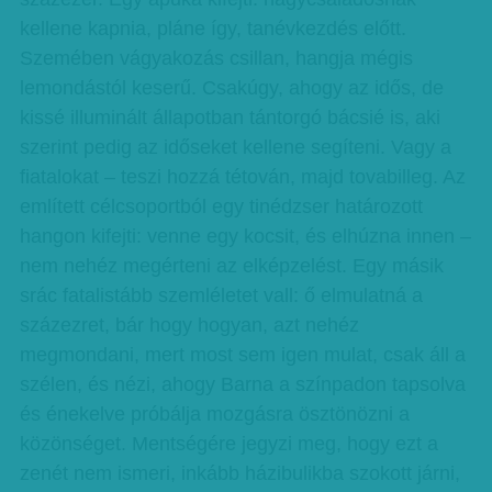
kellene kapnia, pláne így, tanévkezdés előtt.
Szemében vágyakozás csillan, hangja mégis
lemondástól keserű. Csakúgy, ahogy az idős, de
kissé illuminált állapotban tántorgó bácsié is, aki
szerint pedig az időseket kellene segíteni. Vagy a
fiatalokat – teszi hozzá tétován, majd tovabilleg. Az
említett célcsoportból egy tinédzser határozott
hangon kifejti: venne egy kocsit, és elhúzna innen –
nem nehéz megérteni az elképzelést. Egy másik
srác fatalistább szemléletet vall: ő elmulatná a
százezret, bár hogy hogyan, azt nehéz
megmondani, mert most sem igen mulat, csak áll a
szélen, és nézi, ahogy Barna a színpadon tapsolva
és énekelve próbálja mozgásra ösztönözni a
közönséget. Mentségére jegyzi meg, hogy ezt a
zenét nem ismeri, inkább házibulikba szokott járni,