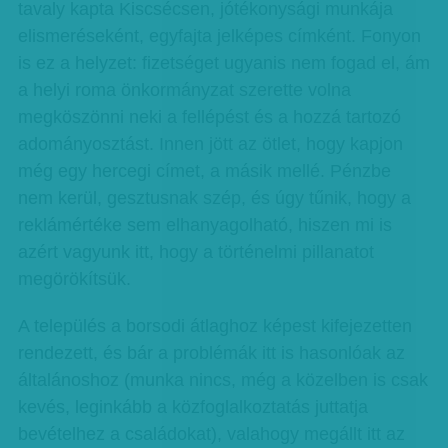
tavaly kapta Kiscsécsen, jótékonysági munkája
elismeréseként, egyfajta jelképes címként. Fonyon
is ez a helyzet: fizetséget ugyanis nem fogad el, ám
a helyi roma önkormányzat szerette volna
megköszönni neki a fellépést és a hozzá tartozó
adományosztást. Innen jött az ötlet, hogy kapjon
még egy hercegi címet, a másik mellé. Pénzbe
nem kerül, gesztusnak szép, és úgy tűnik, hogy a
reklámértéke sem elhanyagolható, hiszen mi is
azért vagyunk itt, hogy a történelmi pillanatot
megörökítsük.
A település a borsodi átlaghoz képest kifejezetten
rendezett, és bár a problémák itt is hasonlóak az
általánoshoz (munka nincs, még a közelben is csak
kevés, leginkább a közfoglalkoztatás juttatja
bevételhez a családokat), valahogy megállt itt az