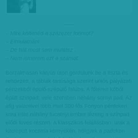
hirdetes
– Mire költenéd a százezer forintot?
– Elmulatnám.
– De hát most sem mulatsz .
– Nem ismerem ezt a számot.
Borzalmasan kátyús úton gördülünk be a tiszta és
rendezett, a táblák tanúsága szerint uniós pályázati
pénzekből épülő-szépülő faluba. A főtéren kőből
épült színpad, vele szemben néhány sornyi pad. Az
alig valamivel több mint 300 fős Fonyon pénteken,
kora este néhány tucatnyi ember lézeng a színpad
előtti füves részen. A klasszikus felállásban: urak a
kitelepült kocsma környékén, hölgyek a padokon