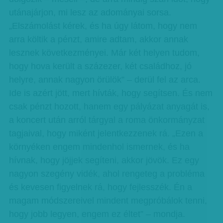
utánajárjon, mi lesz az adományai sorsa.
„Elszámolást kérek, és ha úgy látom, hogy nem
arra költik a pénzt, amire adtam, akkor annak
lesznek következményei. Már két helyen tudom,
hogy hova került a százezer, két családhoz, jó
helyre, annak nagyon örülök” – derül fel az arca.
Ide is azért jött, mert hívták, hogy segítsen. És nem
csak pénzt hozott, hanem egy pályázat anyagát is,
a koncert után arról tárgyal a roma önkormányzat
tagjaival, hogy miként jelentkezzenek rá. „Ezen a
környéken engem mindenhol ismernek, és ha
hívnak, hogy jöjjek segíteni, akkor jövök. Ez egy
nagyon szegény vidék, ahol rengeteg a probléma
és kevesen figyelnek rá, hogy fejlesszék. Én a
magam módszereivel mindent megpróbálok tenni,
hogy jobb legyen, engem ez éltet” – mondja.