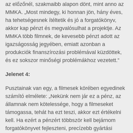
az előzőnél, szakmaibb alapon dönt, mint anno az
MMKA. „Most mindegy, ki honnan jön, hány éves,
ha tehetségesnek ítéltetik és jó a forgatókönyv,
akkor kap pénzt és megvalósulhat a projektje. Az
MMKA több filmnek, de kevesebb pénzt adott az
igazságosság jegyében, emiatt azonban a
produkciók finanszírozási problémával küzdöttek,
és ez sokszor minőségi problémákhoz vezetett.”
Jelenet 4:
Pusztainak van egy, a filmesek körében egyedinek
számító elmélete: „Nekünk nem jár ez a pénz, az
államnak nem kötelessége, hogy a filmeseket
támogassa, tehát ha ezt teszi, akkor ezt értékelni
kell. Ha ezért a pénzért többször kell bejárnom
forgatókönyvet fejleszteni, precízebb gyártási