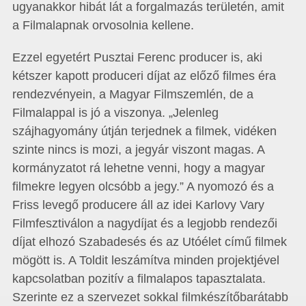
ugyanakkor hibát lát a forgalmazás területén, amit
a Filmalapnak orvosolnia kellene.
Ezzel egyetért Pusztai Ferenc producer is, aki
kétszer kapott produceri díjat az előző filmes éra
rendezvényein, a Magyar Filmszemlén, de a
Filmalappal is jó a viszonya. „Jelenleg
szájhagyomány útján terjednek a filmek, vidéken
szinte nincs is mozi, a jegyár viszont magas. A
kormányzatot rá lehetne venni, hogy a magyar
filmekre legyen olcsóbb a jegy.” A nyomozó és a
Friss levegő producere áll az idei Karlovy Vary
Filmfesztiválon a nagydíjat és a legjobb rendezői
díjat elhozó Szabadesés és az Utóélet című filmek
mögött is. A Toldit leszámítva minden projektjével
kapcsolatban pozitív a filmalapos tapasztalata.
Szerinte ez a szervezet sokkal filmkészítőbarátabb