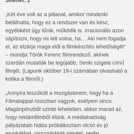
Jelenet: 2
„Két éve volt az a pillanat, amikor mindenki
beláthatta, hogy ez a rendszer van és kész,
egyébként úgy tűnik, működik is. Irracionális azon
sápítozni, hogy mi lett volna, ha… Aki nem fogadja
el, az elzárja maga elől a filmkészítés lehetőségét”
– mondja Török Ferenc filmrendező, akinek
szerdán mutatták be legújabb, Senki szigete című
filmjét. (Lapunk október 19-i számában olvasható a
kritika a filmről.)
„Annyira leszűkült a mozgásterem, hogy ha a
Filmalappal rosszban vagyok, esélyem sincs.
Magánpénzből szinte lehetetlen, akkor marad az,
hogy reklámfilmből élünk. A médiahatóság
pályázatain hiába próbálkoztam olcsó és jó
munkákkal, visszadobták mindet, pedig