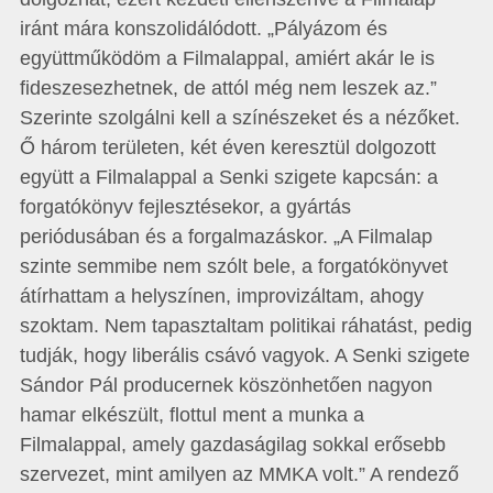
iránt mára konszolidálódott. „Pályázom és
együttműködöm a Filmalappal, amiért akár le is
fideszesezhetnek, de attól még nem leszek az.”
Szerinte szolgálni kell a színészeket és a nézőket.
Ő három területen, két éven keresztül dolgozott
együtt a Filmalappal a Senki szigete kapcsán: a
forgatókönyv fejlesztésekor, a gyártás
periódusában és a forgalmazáskor. „A Filmalap
szinte semmibe nem szólt bele, a forgatókönyvet
átírhattam a helyszínen, improvizáltam, ahogy
szoktam. Nem tapasztaltam politikai ráhatást, pedig
tudják, hogy liberális csávó vagyok. A Senki szigete
Sándor Pál producernek köszönhetően nagyon
hamar elkészült, flottul ment a munka a
Filmalappal, amely gazdaságilag sokkal erősebb
szervezet, mint amilyen az MMKA volt.” A rendező