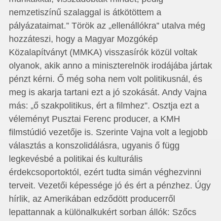
nemzetiszínű szalaggal is átkötöttem a
pályázataimat.” Török az „ellenállókra” utalva még
hozzáteszi, hogy a Magyar Mozgókép
Közalapítványt (MMKA) visszasírók közül voltak
olyanok, akik anno a miniszterelnök irodájába jártak
pénzt kérni. Ő még soha nem volt politikusnál, és
meg is akarja tartani ezt a jó szokását. Andy Vajna
más: „ő szakpolitikus, ért a filmhez”. Osztja ezt a
véleményt Pusztai Ferenc producer, a KMH
filmstúdió vezetője is. Szerinte Vajna volt a legjobb
választás a konszolidálásra, ugyanis ő függ
legkevésbé a politikai és kulturális
érdekcsoportoktól, ezért tudta simán véghezvinni
terveit. Vezetői képessége jó és ért a pénzhez. Úgy
hírlik, az Amerikában edződött producerről
lepattannak a különalkukért sorban állók: Szőcs