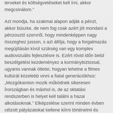
terveket és költségvetéseket kell írni, akkor
megcsinálom.”
Azt mondja, ha szakmai alapon adják a pénzt,
akkor büszke, de nem fog csak azért jót mondani a
pénzosztó szervről, hogy mindenképpen nagy
összeghez jusson, s azt állítja, hogy a forgalmazás
megújításán kívül szükség van egy komplex
audiovizuális fejlesztésre is. Ezért rövid időn belül
beszélgetést kezdeményez a kormánybiztossal,
ugyanis vannak ötletei, hogyan lehetne a filmes
kultúrát közelebb vinni a fiatal generációkhoz:
„Mozgókamion mozik működnek sikeresen
Írországban és máshol is, de az oktatási
rendszerben is helyet kell találni a hazai
alkotásoknak.” Elképzelése szerint minden évben
célzott pályázatokat kellene kiírni történelmi és