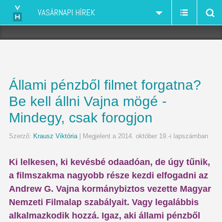
VASÁRNAPI HÍREK
Állami pénzből filmet forgatna?
Be kell állni Vajna mögé -
Mindegy, csak forogjon
Szerző:
Krausz Viktória
| Megjelent a 2014. október 19.-i lapszámban
Ki lelkesen, ki kevésbé odaadóan, de úgy tűnik,
a filmszakma nagyobb része kezdi elfogadni az
Andrew G. Vajna kormánybiztos vezette Magyar
Nemzeti Filmalap szabályait. Vagy legalábbis
alkalmazkodik hozzá. Igaz, aki állami pénzből