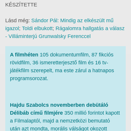
KÉSZÍTETTE
Lásd még:
Sándor Pál: Mindig az elkészült mű
igazol
;
Toldi elbukott
;
Rágalomra hallgatás a válasz
- Villáminterjú Grunwalsky Ferenccel
A filmhéten
105 dokumentumfilm, 87 fikciós
rövidfilm, 36 ismeretterjesztő film és 16 tv-
játékfilm szerepelt, ma este zárul a hatnapos
programsorozat.
Hajdu Szabolcs novemberben debütáló
Délibáb című filmjére
350 millió forintot kapott
a Filmalaptól, majd a nemzetközi bemutató
után azt mondta, morális válságot okozott