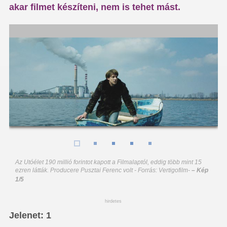
akar filmet készíteni, nem is tehet mást.
Az Utóélet 190 millió forintot kapott a Filmalaptól, eddig több mint 15
ezren látták. Producere Pusztai Ferenc volt - Forrás: Vertigofilm
-
– Kép
1/5
hirdetes
Jelenet: 1