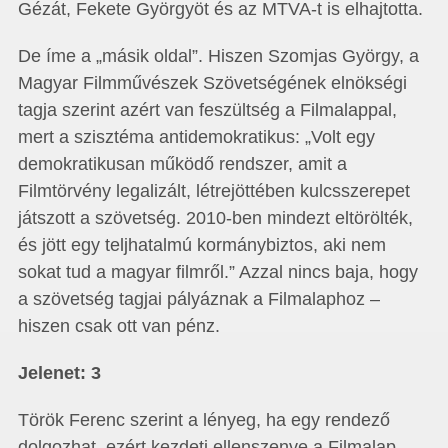
Gézát, Fekete Györgyöt és az MTVA-t is elhajtotta.
De íme a „másik oldal”. Hiszen Szomjas György, a
Magyar Filmművészek Szövetségének elnökségi
tagja szerint azért van feszültség a Filmalappal,
mert a szisztéma antidemokratikus: „Volt egy
demokratikusan működő rendszer, amit a
Filmtörvény legalizált, létrejöttében kulcsszerepet
játszott a szövetség. 2010-ben mindezt eltörölték,
és jött egy teljhatalmú kormánybiztos, aki nem
sokat tud a magyar filmről.” Azzal nincs baja, hogy
a szövetség tagjai pályáznak a Filmalaphoz –
hiszen csak ott van pénz.
Jelenet: 3
Török Ferenc szerint a lényeg, ha egy rendező
dolgozhat, ezért kezdeti ellenszenve a Filmalap