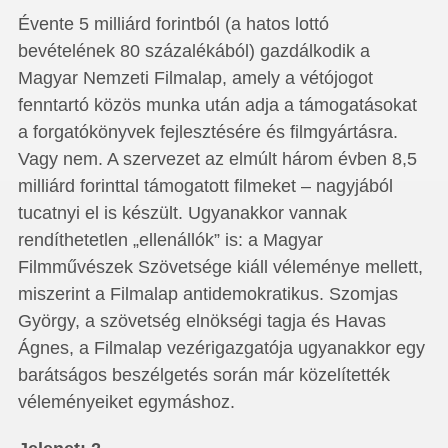
Évente 5 milliárd forintból (a hatos lottó
bevételének 80 százalékából) gazdálkodik a
Magyar Nemzeti Filmalap, amely a vétójogot
fenntartó közös munka után adja a támogatásokat
a forgatókönyvek fejlesztésére és filmgyártásra.
Vagy nem. A szervezet az elmúlt három évben 8,5
milliárd forinttal támogatott filmeket – nagyjából
tucatnyi el is készült. Ugyanakkor vannak
rendíthetetlen „ellenállók” is: a Magyar
Filmművészek Szövetsége kiáll véleménye mellett,
miszerint a Filmalap antidemokratikus. Szomjas
György, a szövetség elnökségi tagja és Havas
Ágnes, a Filmalap vezérigazgatója ugyanakkor egy
barátságos beszélgetés során már közelítették
véleményeiket egymáshoz.