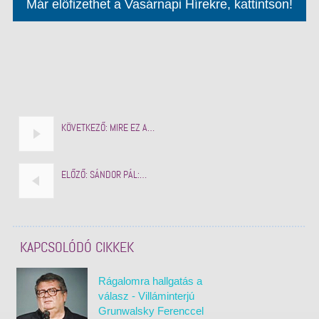
Már előfizethet a Vasárnapi Hírekre, kattintson!
KÖVETKEZŐ:
MIRE EZ A…
ELŐZŐ:
SÁNDOR PÁL:…
KAPCSOLÓDÓ CIKKEK
Rágalomra hallgatás a
válasz - Villáminterjú
Grunwalsky Ferenccel