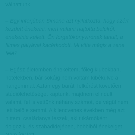
válhattunk.
– Egy interjúban Simone azt nyilatkozta, hogy azért
kezdett énekelni, mert valami hajtotta belülről:
énekelnie kellett. Ön forgatókönyvírónak tanult, a
filmes pályával kacérkodott. Mi vitte mégis a zene
felé?
– Egész életemben énekeltem, főleg klubokban,
hotelekben, bár sokáig nem voltam kibékülve a
hangommal. Aztán egy baráti felkérést követően
stúdiólehetőséget kaptunk, majdnem elindult
valami, fel is vettünk néhány számot, de végül nem
lett belőle semmi. A kilencvenes években még azt
hittem, családanya leszek, aki titkárnőként
dolgozik, és szabadidejében, hobbiból énekelget.
Nem így lett…