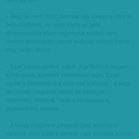
– Nagyon nem. 2001-ben már egy Grammy-díjat is
bezsebelhetett, és sorra kapta az apró
filmszerepeket olyan nagyágyúk mellett, mint
Denzel Washington, Nicole Kidman, Willem Dafoe
vagy Helen Mirren...
– Ezek inkább játékok voltak. Kipróbáltam magam
színészként, szeretek szerepekbe bújni. Ezzel
együtt a filmekben is a zene volt a lényeg – a nagy
részükben magamat adtam és többnyire
énekeltem. Mindent. Talán a filmzenéim a
popkarrierem csúcsai.
– A tavaly megjelent Stripped című albumáról –
melynek most zajlik a turnéja – azt mondják a zenei