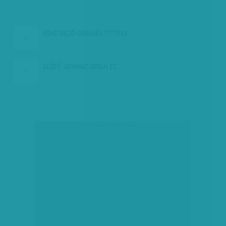
KÖVETKEZŐ:
ORBÁNÉK 77 TITKA…
ELŐZŐ:
UGYANAZ ORBÁN ÉS…
társadalmi célú hirdetés