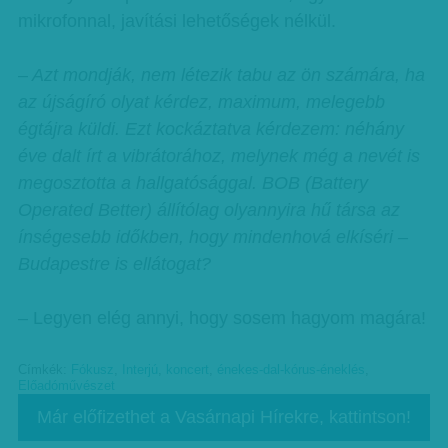
mikrofonnal, javítási lehetőségek nélkül.
– Azt mondják, nem létezik tabu az ön számára, ha
az újságíró olyat kérdez, maximum, melegebb
égtájra küldi. Ezt kockáztatva kérdezem: néhány
éve dalt írt a vibrátorához, melynek még a nevét is
megosztotta a hallgatósággal. BOB (Battery
Operated Better) állítólag olyannyira hű társa az
ínségesebb időkben, hogy mindenhová elkíséri –
Budapestre is ellátogat?
– Legyen elég annyi, hogy sosem hagyom magára!
Címkék:
Fókusz
,
Interjú
,
koncert
,
énekes-dal-kórus-éneklés
,
Előadóművészet
Már előfizethet a Vasárnapi Hírekre, kattintson!