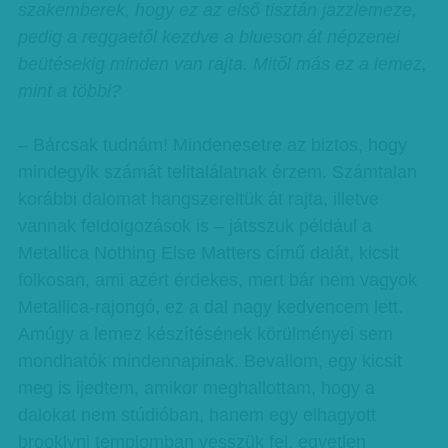
szakemberek, hogy ez az első tisztán jazzlemeze,
pedig a reggaetől kezdve a blueson át népzenei
beütésekig minden van rajta. Mitől más ez a lemez,
mint a többi?
– Bárcsak tudnám! Mindenesetre az biztos, hogy
mindegyik számát telitalálatnak érzem. Számtalan
korábbi dalomat hangszereltük át rajta, illetve
vannak feldolgozások is – játsszuk például a
Metallica Nothing Else Matters című dalát, kicsit
folkosan, ami azért érdekes, mert bár nem vagyok
Metallica-rajongó, ez a dal nagy kedvencem lett.
Amúgy a lemez készítésének körülményei sem
mondhatók mindennapinak. Bevallom, egy kicsit
meg is ijedtem, amikor meghallottam, hogy a
dalokat nem stúdióban, hanem egy elhagyott
brooklyni templomban vesszük fel, egyetlen