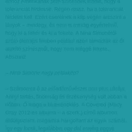
ahhoz Amerikának sem színesnek lennie, hogy a
toleranciát hirdesse. Régen rossz, ha a toleranciát
hirdetni kell. Ezért cserélnek a klip végén arcszínt a
lányok – mindegy, és nem is mindig egyértelmű,
hogy ki a fehér és ki a fekete. A Nina Simonéról
szóló életrajzi filmben például azért támadták az őt
alakító színésznőt, hogy nem eléggé fekete…
Abszurd!
– Nina Simone nagy példakép?
– Számomra ő az előadóművészet non plus ultrája.
Annyi tartás, finomság és érzékenység volt abban a
nőben. Ő maga a blueséneklés. A Covered (Macy
Gray 2012-es albuma – a szerk.) című albumon
átdolgoztam, magamra hangoltam az egyik számát,
így egy kicsit, legalábbis egy dal erejéig eggyé