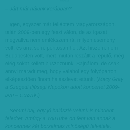
hirdetes
– Járt már nálunk korábban?
– Igen, egyszer már felléptem Magyarországon,
talán 2009-ben egy fesztiválon, de az igazat
megvallva nem emlékszem rá, milyen esemény
volt, és arra sem, pontosan hol. Azt hiszem, nem
Budapesten volt, mert miután leszállt a repülő, még
elég sokat kellett buszoznunk. Sajnálom, de csak
annyi maradt meg, hogy valahol egy folyóparton
elképesztően finom halászlevet ettünk. (
Macy Gray
a Szegedi Ifjúsági Napokon adott koncertet 2009-
ben – a szerk
.)
– Semmi baj, egy jó halászlé velünk is mindent
feledtet. Amúgy a YouTube-on fent van annak a
koncertnek két borzalmas minőségű felvétele,