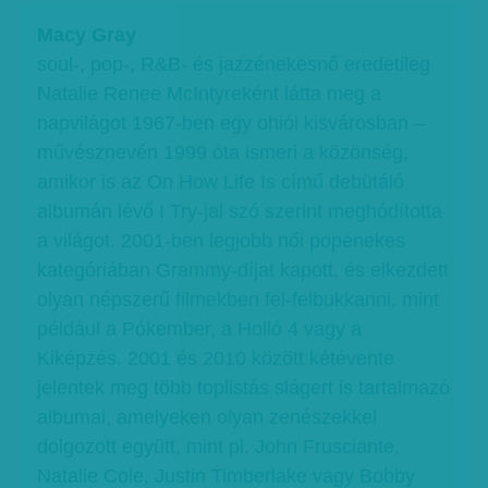
Macy Gray
soul-, pop-, R&B- és jazzénekesnő eredetileg
Natalie Renee McIntyreként látta meg a
napvilágot 1967-ben egy ohiói kisvárosban –
művésznevén 1999 óta ismeri a közönség,
amikor is az On How Life Is című debütáló
albumán lévő I Try-jal szó szerint meghódította
a világot. 2001-ben legjobb női popénekes
kategóriában Grammy-díjat kapott, és elkezdett
olyan népszerű filmekben fel-felbukkanni, mint
például a Pókember, a Holló 4 vagy a
Kiképzés. 2001 és 2010 között kétévente
jelentek meg több toplistás slágert is tartalmazó
albumai, amelyeken olyan zenészekkel
dolgozott együtt, mint pl. John Frusciante,
Natalie Cole, Justin Timberlake vagy Bobby