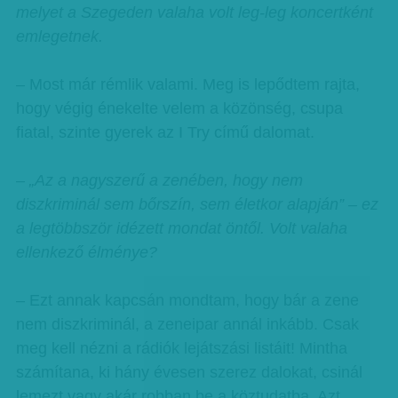
melyet a Szegeden valaha volt leg-leg koncertként
emlegetnek.
– Most már rémlik valami. Meg is lepődtem rajta,
hogy végig énekelte velem a közönség, csupa
fiatal, szinte gyerek az I Try című dalomat.
– „Az a nagyszerű a zenében, hogy nem
diszkriminál sem bőrszín, sem életkor alapján” – ez
a legtöbbször idézett mondat öntől. Volt valaha
ellenkező élménye?
– Ezt annak kapcsán mondtam, hogy bár a zene
nem diszkriminál, a zeneipar annál inkább. Csak
meg kell nézni a rádiók lejátszási listáit! Mintha
számítana, ki hány évesen szerez dalokat, csinál
lemezt vagy akár robban be a köztudatba. Azt