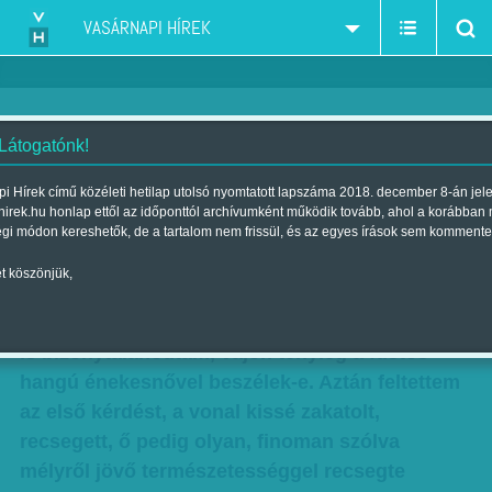
VASÁRNAPI HÍREK
 Látogatónk!
Nincs számára tabu – Macy
i Hírek című közéleti hetilap utolsó nyomtatott lapszáma 2018. december 8-án jel
hirek.hu honlap ettől az időponttól archívumként működik tovább, ahol a korábban
Gray meglepő vallomása
égi módon kereshetők, de a tartalom nem frissül, és az egyes írások sem kommente
Szerző:
Csejtei Orsolya
| Megjelent a 2017. július 15.-i lapszámban
t köszönjük,
Furán csivitel a beszédhangja – egy pillanatra el
is bizonytalanodtam, vajon tényleg a füstös
hangú énekesnővel beszélek-e. Aztán feltettem
az első kérdést, a vonal kissé zakatolt,
recsegett, ő pedig olyan, finoman szólva
mélyről jövő természetességgel recsegte