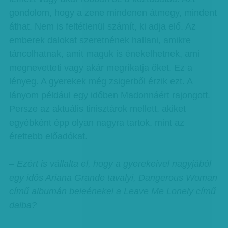
gondolom, hogy a zene mindenen átmegy, mindent
áthat. Nem is feltétlenül számít, ki adja elő. Az
emberek dalokat szeretnének hallani, amikre
táncolhatnak, amit maguk is énekelhetnek, ami
megnevetteti vagy akár megríkatja őket. Ez a
lényeg. A gyerekek még zsigerből érzik ezt. A
lányom például egy időben Madonnáért rajongott.
Persze az aktuális tinisztárok mellett, akiket
egyébként épp olyan nagyra tartok, mint az
érettebb előadókat.
– Ezért is vállalta el, hogy a gyerekeivel nagyjából
egy idős Ariana Grande tavalyi, Dangerous Woman
című albumán beleénekel a Leave Me Lonely című
dalba?