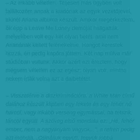
– Az inkább véletlen. Teljesen más ügyben volt
találkozóm annak a kiadónak az egyik vezetőjével,
akinél Ariana albuma készült. Amikor megérkeztem,
ők épp a Leave Me Loney demóját hallgatták,
melyekben volt egy-két olyan betét, amit nem
Arianának kellett felénekelnie. Hangot kerestek
hozzá, én pedig kapóra jöttem. Két nap múlva már
stúdióban voltunk. Akkor azért azt éreztem, hogy
mégsem véletlen ez az egész: olyan volt, mintha
nekem írták volna azt a dalbetétet.
– Visszatérve a diszkriminációra, a White Man című
dalához készült klipben egy fekete és egy fehér nő
harcol, vagy inkább verseng egymással, ha tetszik,
táncol együtt. A szöveg első mondata ez: „Hé, fehér
ember, nem a nagyanyám vagyok...”; a refrén pedig
azt mondja, „Csináljuk együtt, tegyük jobbá