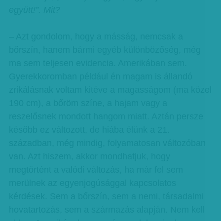
együtt!”. Mit?
– Azt gondolom, hogy a másság, nemcsak a
bőrszín, hanem bármi egyéb különbözőség, még
ma sem teljesen evidencia. Amerikában sem.
Gyerekkoromban például én magam is állandó
zrikálásnak voltam kitéve a magasságom (ma közel
190 cm), a bőröm színe, a hajam vagy a
reszelősnek mondott hangom miatt. Aztán persze
később ez változott, de hiába élünk a 21.
században, még mindig, folyamatosan változóban
van. Azt hiszem, akkor mondhatjuk, hogy
megtörtént a valódi változás, ha már fel sem
merülnek az egyenjogúsággal kapcsolatos
kérdések. Sem a bőrszín, sem a nemi, társadalmi
hovatartozás, sem a származás alapján. Nem kell