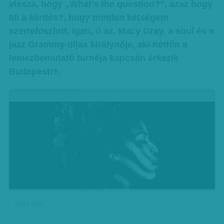
vissza, hogy „What’s the question?”, azaz hogy
Mi a kérdés?, hogy minden kétségem
szertefoszlott. Igen, ő az, Macy Gray, a soul és a
jazz Grammy-díjas királynője, aki hétfőn a
lemezbemutató turnéja kapcsán érkezik
Budapestre.
Macy Gray