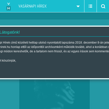
VASÁRNAPI HÍREK
 Látogatónk!
Előadóművészet
szűkítés:
i Hírek című közéleti hetilap utolsó nyomtatott lapszáma 2018. december 8-án jel
hirek.hu honlap ettől az időponttól archívumként működik tovább, ahol a korábban
égi módon kereshetők, de a tartalom nem frissül, és az egyes írások sem kommente
t köszönjük,
NINCS SZÁMÁRA TABU – MACY GRAY
JÚL
17
MEGLEPŐ VALLOMÁSA