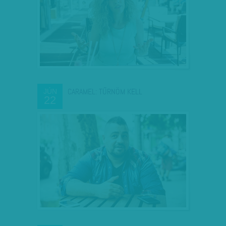
CARAMEL: TŰRNÖM KELL
JÚN
22