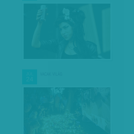
VACAK VILÁG
JÚL
24