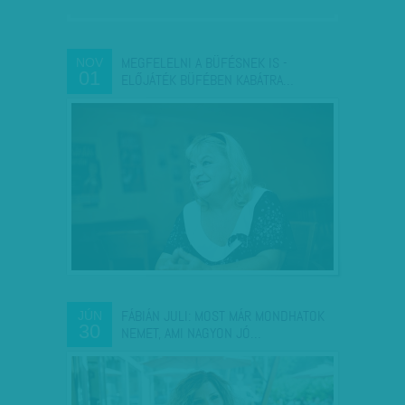
MEGFELELNI A BÜFÉSNEK IS -
NOV
01
ELŐJÁTÉK BÜFÉBEN KABÁTRA…
FÁBIÁN JULI: MOST MÁR MONDHATOK
JÚN
30
NEMET, AMI NAGYON JÓ…