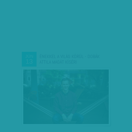
ÉNEKKEL A VILÁG KÖRÜL - DOBÁK
JÚN
13
ATTILA MAGÁT KÍSÉRI