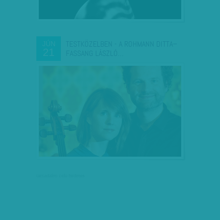
TESTKÖZELBEN - A ROHMANN DITTA–
JÚN
21
FASSANG LÁSZLÓ…
társadalmi célú hirdetés