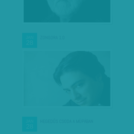
ZONGORA 1.0
JAN
28
HEGEDŰS CSODA A MÜPÁBAN
JAN
28