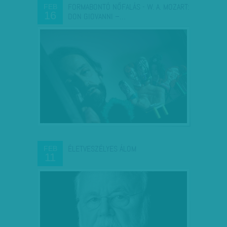
FORMABONTÓ NŐFALÁS - W. A. MOZART:
FEB
16
DON GIOVANNI –…
ÉLETVESZÉLYES ÁLOM
FEB
11