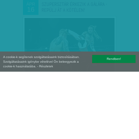
SZUPERSZTÁR ÉRKEZIK A GÁLÁRA -
ÁPR
16
REPÜLJ ÁT A KÖTÉLEN!
A cookie-k segítenek szolgáltatásaink biztosításában.
Rendben!
Szolgáltatásaink igénybe vételével Ön beleegyezik a
cookie-k használatába.
- Részletek
HERKULES A SAJTÓNAK KÖSZÖNHETI
JAN
28
AZ ÉLETÉT - LEBLOKKOLT…