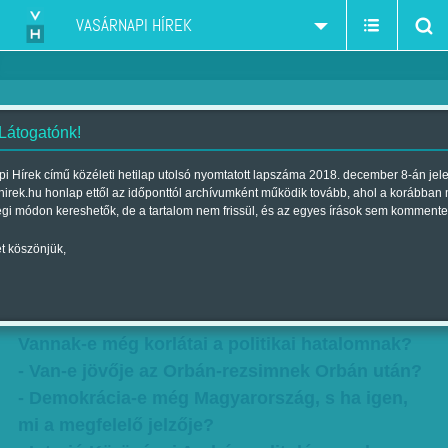
VASÁRNAPI HÍREK
 Látogatónk!
Szupertöbbség a határon -
i Hírek című közéleti hetilap utolsó nyomtatott lapszáma 2018. december 8-án jel
hirek.hu honlap ettől az időponttól archívumként működik tovább, ahol a korábban
Interjú Körösényi András
égi módon kereshetők, de a tartalom nem frissül, és az egyes írások sem kommente
politológussal
t köszönjük,
Szerző:
Nagy B. György
| Megjelent a 2015. november 28.-i
lapszámban
Vannak-e még korlátai a politikai hatalomnak?
- Van-e jövője az Orbán-rezsimnek Orbán után?
- Demokrácia-e még Magyarország, s ha igen,
mi a megfelelő jelzője?