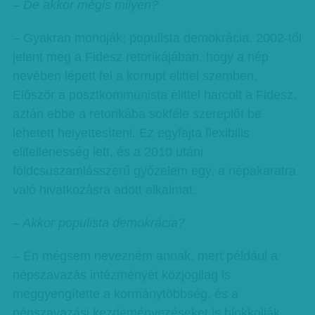
– De akkor mégis milyen?
– Gyakran mondják: populista demokrácia. 2002-től
jelent meg a Fidesz retorikájában, hogy a nép
nevében lépett fel a korrupt elittel szemben.
Először a posztkommunista elittel harcolt a Fidesz,
aztán ebbe a retorikába sokféle szereplőt be
lehetett helyettesíteni. Ez egyfajta flexibilis
elitellenesség lett, és a 2010 utáni
földcsuszamlásszerű győzelem egy, a népakaratra
való hivatkozásra adott alkalmat.
– Akkor populista demokrácia?
– Én mégsem nevezném annak, mert például a
népszavazás intézményét közjogilag is
meggyengítette a kormánytöbbség, és a
népszavazási kezdeményezéseket is blokkolják.