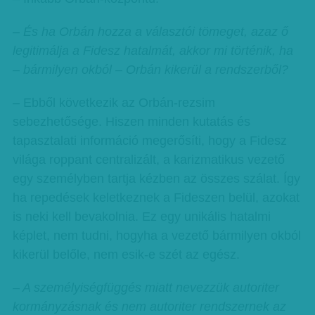
– És ha Orbán hozza a választói tömeget, azaz ő
legitimálja a Fidesz hatalmát, akkor mi történik, ha
– bármilyen okból – Orbán kikerül a rendszerből?
– Ebből következik az Orbán-rezsim
sebezhetősége. Hiszen minden kutatás és
tapasztalati információ megerősíti, hogy a Fidesz
világa roppant centralizált, a karizmatikus vezető
egy személyben tartja kézben az összes szálat. Így
ha repedések keletkeznek a Fideszen belül, azokat
is neki kell bevakolnia. Ez egy unikális hatalmi
képlet, nem tudni, hogyha a vezető bármilyen okból
kikerül belőle, nem esik-e szét az egész.
– A személyiségfüggés miatt nevezzük autoriter
kormányzásnak és nem autoriter rendszernek az