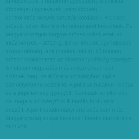
támaszkodott a hatalommegosztásra, a politikai
többséget úgynevezett „nem többségi”,
kontrollintézmények tartották kordában. Ha ezek
erősek, akkor liberális demokráciáról beszélünk. És
Magyarországon nagyon erősek voltak ezek az
intézmények – 2010-ig. Ekkor létrejött egy fideszes
szupertöbbség, ami mindent felülírt, különösen
erősen csökkentette az Alkotmánybíróság szerepét.
A hatalommegosztás más intézményei nem
szűntek meg, de élükre a kormányhoz lojális
személyeket neveztek ki. A politikai hatalom korlátai
és a jogállamiság gyengült. Nemcsak az ellenzék,
de maga a kormányfő is illiberális fordulatról
beszélt. A politikatudományi értékelés sem más:
Magyarország sokkal kevésbé liberális demokrácia,
mint volt.