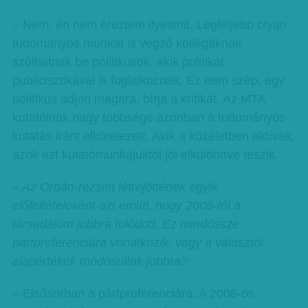
– Nem, én nem éreztem ilyesmit. Legfeljebb olyan
tudományos munkát is végző kollégáknak
szólhatnak be politikusok, akik politikai
publicisztikával is foglalkoznak. Ez nem szép, egy
politikus adjon magára, bírja a kritikát. Az MTA
kutatóinak nagy többsége azonban a tudományos
kutatás iránt elkötelezett. Akik a közéletben aktívak,
azok ezt kutatómunkájuktól jól elkülönítve teszik.
– Az Orbán-rezsim létrejöttének egyik
előfeltételeként azt említi, hogy 2006-tól a
társadalom jobbra tolódott. Ez mindössze
pártpreferenciára vonatkozik, vagy a választói
alapértékek módosultak jobbra?
– Elsősorban a pártpreferenciára. A 2006-os