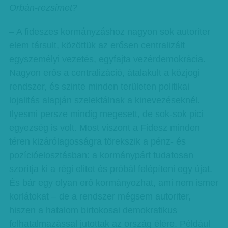
Orbán-rezsimet?
– A fideszes kormányzáshoz nagyon sok autoriter
elem társult, közöttük az erősen centralizált
egyszemélyi vezetés, egyfajta vezérdemokrácia.
Nagyon erős a centralizáció, átalakult a közjogi
rendszer, és szinte minden területen politikai
lojalitás alapján szelektálnak a kinevezéseknél.
Ilyesmi persze mindig megesett, de sok-sok pici
egyezség is volt. Most viszont a Fidesz minden
téren kizárólagosságra törekszik a pénz- és
pozícióelosztásban: a kormánypárt tudatosan
szorítja ki a régi elitet és próbál felépíteni egy újat.
És bár egy olyan erő kormányozhat, ami nem ismer
korlátokat – de a rendszer mégsem autoriter,
hiszen a hatalom birtokosai demokratikus
felhatalmazással jutottak az ország élére. Például