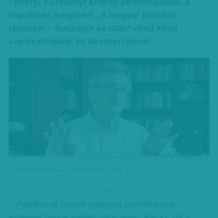
- Interjú Körösényi András politológussal, a
napokban megjelent „A magyar politikai
rendszer – huszonöt év után” című kötet
szerkesztőjével és társszerzőjével.
Körösényi András - Fotó: Ferenczy Dávid
hirdetes
– Politikusok helyett gyakorta politológusok
érvelnek pártok mellett vagy ellen. Baj az, ha a