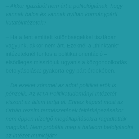
– Akkor igazából nem árt a politológiának, hogy
vannak balos és vannak nyíltan kormánypárti
kutatóintézetek?
– Ha a fent említett különbségekkel tisztában
vagyunk, akkor nem árt. Ezeknél a „thinktank”
intézeteknél fontos a politikai orientáció –
elsődleges missziójuk ugyanis a közgondolkodás
befolyásolása: gyakorta egy párt érdekében.
– De ezeket zömmel az adott politikai erők is
pénzelik. Az MTA Politikatudományi Intézetét
viszont az állam tartja el. Ehhez képest most az
Orbán-rezsim természetének feltérképezésekor
nem éppen hízelgő megállapításokra ragadtatták
magukat. Nem próbálta meg a hatalom befolyásolni
az intézet munkáját?