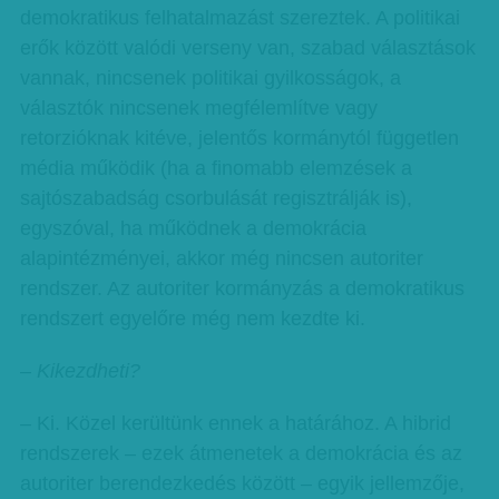
demokratikus felhatalmazást szereztek. A politikai
erők között valódi verseny van, szabad választások
vannak, nincsenek politikai gyilkosságok, a
választók nincsenek megfélemlítve vagy
retorzióknak kitéve, jelentős kormánytól független
média működik (ha a finomabb elemzések a
sajtószabadság csorbulását regisztrálják is),
egyszóval, ha működnek a demokrácia
alapintézményei, akkor még nincsen autoriter
rendszer. Az autoriter kormányzás a demokratikus
rendszert egyelőre még nem kezdte ki.
– Kikezdheti?
– Ki. Közel kerültünk ennek a határához. A hibrid
rendszerek – ezek átmenetek a demokrácia és az
autoriter berendezkedés között – egyik jellemzője,