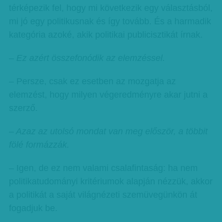
térképezik fel, hogy mi következik egy választásból,
mi jó egy politikusnak és így tovább. És a harmadik
kategória azoké, akik politikai publicisztikát írnak.
– Ez azért összefonódik az elemzéssel.
– Persze, csak ez esetben az mozgatja az
elemzést, hogy milyen végeredményre akar jutni a
szerző.
– Azaz az utolsó mondat van meg először, a többit
fölé formázzák.
– Igen, de ez nem valami csalafintaság: ha nem
politikatudományi kritériumok alapján nézzük, akkor
a politikát a saját világnézeti szemüvegünkön át
fogadjuk be.