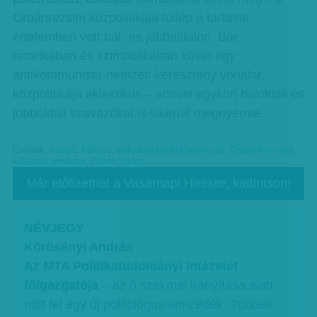
Orbánrezsim közpolitikája túllép a tartalmi
értelemben vett bal- és jobboldalon. Bár
retorikában és szimbolikában követ egy
antikommunista-nemzeti-keresztény vonalat,
közpolitikája eklektikus – amivel egykori baloldali és
jobboldali szavazókat is sikerült megnyernie.
Címkék:
Interjú
,
Fókusz
,
politológia-politikaelemzés
,
Orbán-kormány
,
illiberális rendszer
,
Orbán Viktor
Már előfizethet a Vasárnapi Hírekre, kattintson!
NÉVJEGY
Körösényi András
Az MTA Politikatudományi Intézetét
főigazgatója
– az ő szakmai irányítása alatt
nőtt fel egy új politológusnemzedék. Többek