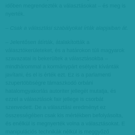
időben megrendezték a választásokat – és meg is
nyerték.
– Csak a választási szabályokat írták alapjaiban át.
– Jelentősen átírták, átalakították a
választókerületeket, és a határokon túli magyarok
szavazatai is bekerültek a választásokba –
mindhárommal a kormánypárt esélyeit kívánták
javítani, és el is érték ezt. Ez is a parlamenti
szupertöbbségre támaszkodó orbáni
hatalomgyakorlás autoriter jellegét mutatja, és
ezzel a választások fair jellege is csorbát
szenvedett. De a választási eredményt ez
összességében csak kis mértékben befolyásolta,
és enélkül is megnyerték volna a választásokat. E
manipulációs technikák nélkül is meggyőző