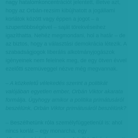
nagy hatalomkoncentrációt jelentett, illetve azt,
hogy az Orbán-rezsim kibújhatott a jogállami
korlátok között vagy éppen a jogot – a
szupertöbbségével – saját törekvéseihez
igazíthatta. Nehéz megmondani, hol a határ – de
az biztos, hogy a választási demokrácia létezik. A
szabadságjogok liberális alkotmányjogászok
igényeinek nem felelnek meg, de egy ötven évvel
ezelőtti szemüveggel nézve még megvannak.
– A közkeletű vélekedés szerint a politikát
valójában egyetlen ember, Orbán Viktor akarata
formálja. Úgyhogy amikor a politika primátusáról
beszélünk, Orbán Viktor primátusáról beszélünk?
– Beszélhetünk róla személyfüggetlenül is: ahol
nincs korlát – egy monarcha, egy