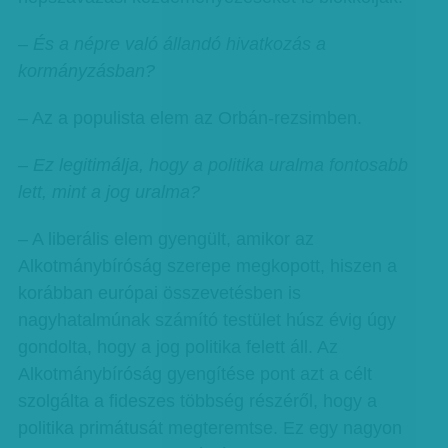
– És a népre való állandó hivatkozás a
kormányzásban?
– Az a populista elem az Orbán-rezsimben.
– Ez legitimálja, hogy a politika uralma fontosabb
lett, mint a jog uralma?
– A liberális elem gyengült, amikor az
Alkotmánybíróság szerepe megkopott, hiszen a
korábban európai összevetésben is
nagyhatalmúnak számító testület húsz évig úgy
gondolta, hogy a jog politika felett áll. Az
Alkotmánybíróság gyengítése pont azt a célt
szolgálta a fideszes többség részéről, hogy a
politika primátusát megteremtse. Ez egy nagyon