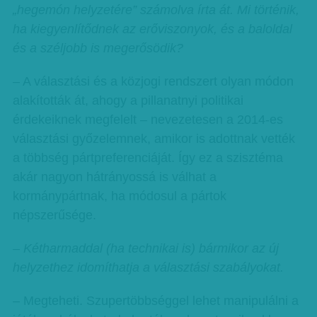
„hegemón helyzetére” számolva írta át. Mi történik,
ha kiegyenlítődnek az erőviszonyok, és a baloldal
és a széljobb is megerősödik?
– A választási és a közjogi rendszert olyan módon
alakították át, ahogy a pillanatnyi politikai
érdekeiknek megfelelt – nevezetesen a 2014-es
választási győzelemnek, amikor is adottnak vették
a többség pártpreferenciáját. Így ez a szisztéma
akár nagyon hátrányossá is válhat a
kormánypártnak, ha módosul a pártok
népszerűsége.
– Kétharmaddal (ha technikai is) bármikor az új
helyzethez idomíthatja a választási szabályokat.
– Megteheti. Szupertöbbséggel lehet manipulálni a