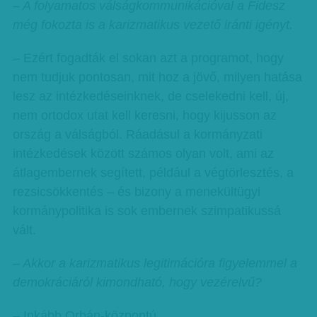
– A folyamatos válságkommunikációval a Fidesz
még fokozta is a karizmatikus vezető iránti igényt.
– Ezért fogadták el sokan azt a programot, hogy
nem tudjuk pontosan, mit hoz a jövő, milyen hatása
lesz az intézkedéseinknek, de cselekedni kell, új,
nem ortodox utat kell keresni, hogy kijusson az
ország a válságból. Ráadásul a kormányzati
intézkedések között számos olyan volt, ami az
átlagembernek segített, például a végtörlesztés, a
rezsicsökkentés – és bizony a menekültügyi
kormánypolitika is sok embernek szimpatikussá
vált.
– Akkor a karizmatikus legitimációra figyelemmel a
demokráciáról kimondható, hogy vezérelvű?
– Inkább Orbán-központú.