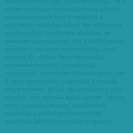
Alkotmánybíróság, egy Legfelsőbb Bíróság –, ott a
politika elsőbbsége érvényesül. A hazai jobboldal
specialitása viszont, hogy itt megjelenik a
karizmatikus legitimáció igénye. Max Weber ezt a
fogalmat először a prófétákra alkalmazta, de
esetükben ugyanazt jelenti, mint a politikai vezetők
esetében: a nép követi, mert ő hozza az „isteni”
üzenetet. És valóban: Orbán karizmatikus
politikusnak tekinthető: tömegeket tud
megmozgatni. Hívei bíznak és hisznek benne, mert
ő képes szembeszállni a baloldallal, ő mozgatja
meg érzelmeiket, és ő az, aki szemükben a népet
képviseli. Nem racionális alapon szeretik – megvan
benne a „követési készség” kialakításának
képessége. A politikai uralom elismerése,
legitimitása így Orbán karizmáján is nyugszik.