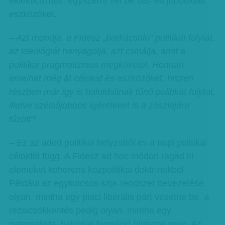
eklekticizmus: egyszerre vet be bal- és jobboldali
eszközöket.
– Azt mondja, a Fidesz „barkácsoló” politikát folytat,
az ideológiát hanyagolja, azt csinálja, amit a
politikai pragmatizmus megkövetel. Honnan
emelhet még át célokat és eszközöket, hiszen
részben már így is baloldalinak tűnő politikát folytat,
illetve szélsőjobbos ígéreteket is a zászlajára
tűzött?
– Ez az adott politikai helyzettől és a napi politikai
céloktól függ. A Fidesz ad hoc módon ragad ki
elemeket koherens közpolitikai doktrínákból.
Például az egykulcsos szja-rendszer bevezetése
olyan, mintha egy piaci liberális párt vezetné be, a
rezsicsökkentés pedig olyan, mintha egy
paternalista, baloldali formáció hirdetné meg. Az