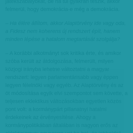
játékszabályokat, de ha túl gyakran teszik, akkor
felmerül, hogy demokrácia-e még a demokrácia.
– Ha élére állítom, akkor Alaptörvény ide vagy oda,
a Fidesz nem koherens új rendszert épít, hanem
minden lépése a hatalom megtartását szolgálja?
– A korábbi alkotmányt sok kritika érte, és amikor
szóba került az átdolgozása, felmerült, milyen
közjogi irányba lehetne változtatni a magyar
rendszert: legyen parlamentárisabb vagy éppen
legyen félelnöki vagy egyéb. Az Alaptörvény és az
öt módosítása egyik elvi szempontot sem követte, a
teljesen eklektikus változásokban egyetlen közös
pont volt: a kormánypárt pillanatnyi hatalmi
érdekeinek az érvényesítése. Ahogy a
kormánypolitikában általában is nagyon erős az