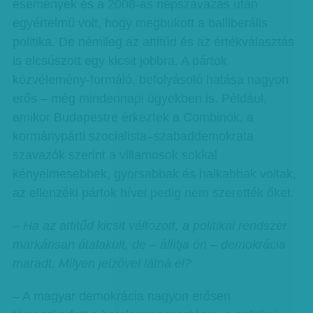
események és a 2008-as népszavazás után
egyértelmű volt, hogy megbukott a balliberális
politika. De némileg az attitűd és az értékválasztás
is elcsúszott egy kicsit jobbra. A pártok
közvélemény-formáló, befolyásoló hatása nagyon
erős – még mindennapi ügyekben is. Például,
amikor Budapestre érkeztek a Combinók, a
kormánypárti szocialista–szabaddemokrata
szavazók szerint a villamosok sokkal
kényelmesebbek, gyorsabbak és halkabbak voltak,
az ellenzéki pártok hívei pedig nem szerették őket.
– Ha az attitűd kicsit változott, a politikai rendszer
markánsan átalakult, de – állítja ön – demokrácia
maradt. Milyen jelzővel látná el?
– A magyar demokrácia nagyon erősen