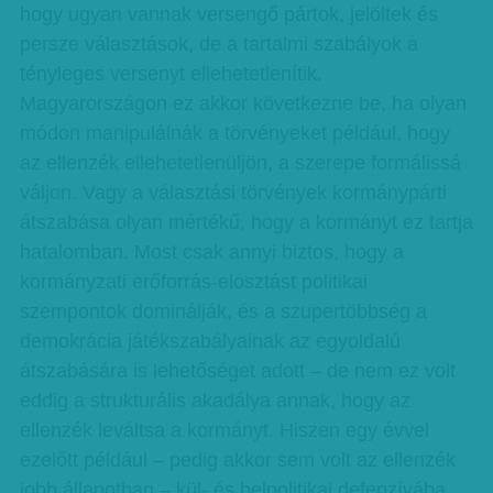
hogy ugyan vannak versengő pártok, jelöltek és
persze választások, de a tartalmi szabályok a
tényleges versenyt ellehetetlenítik.
Magyarországon ez akkor következne be, ha olyan
módon manipulálnák a törvényeket például, hogy
az ellenzék ellehetetlenüljön, a szerepe formálissá
váljon. Vagy a választási törvények kormánypárti
átszabása olyan mértékű, hogy a kormányt ez tartja
hatalomban. Most csak annyi biztos, hogy a
kormányzati erőforrás-elosztást politikai
szempontok dominálják, és a szupertöbbség a
demokrácia játékszabályainak az egyoldalú
átszabására is lehetőséget adott – de nem ez volt
eddig a strukturális akadálya annak, hogy az
ellenzék leváltsa a kormányt. Hiszen egy évvel
ezelőtt például – pedig akkor sem volt az ellenzék
jobb állapotban – kül- és belpolitikai defenzívába