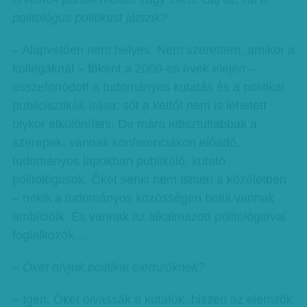
politológus politikust játszik?
– Alapvetően nem helyes. Nem szerettem, amikor a
kollégáknál – főként a 2000-es évek elején –
összefonódott a tudományos kutatás és a politikai
publicisztikák írása: sőt a kettőt nem is lehetett
olykor elkülöníteni. De mára letisztultabbak a
szerepek: vannak konferenciákon előadó,
tudományos lapokban publikáló, kutató
politológusok. Őket senki nem ismeri a közéletben
– nekik a tudományos közösségen belül vannak
ambícióik. És vannak az alkalmazott politológiával
foglalkozók…
– Őket hívjuk politikai elemzőknek?
– Igen. Őket olvassák a kutatók, hiszen az elemzők