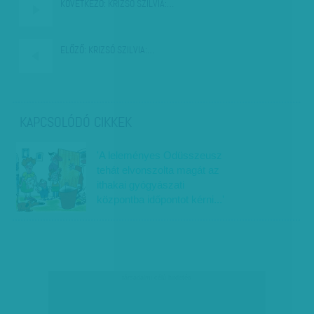
KÖVETKEZŐ:
KRIZSÓ SZILVIA:…
ELŐZŐ:
KRIZSÓ SZILVIA:…
KAPCSOLÓDÓ CIKKEK
'A leleményes Odüsszeusz
tehát elvonszolta magát az
ithakai gyógyászati
központba időpontot kérni...'
társadalmi célú hirdetés