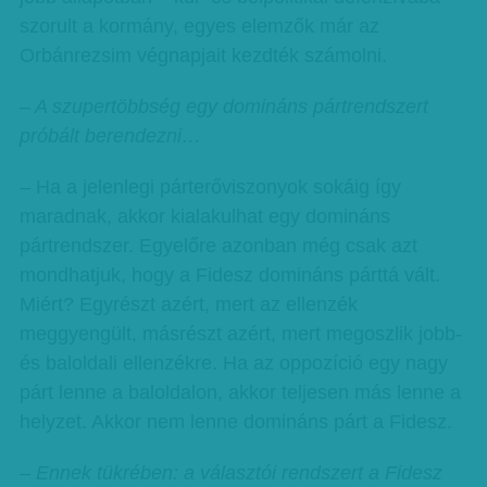
szorult a kormány, egyes elemzők már az
Orbánrezsim végnapjait kezdték számolni.
– A szupertöbbség egy domináns pártrendszert
próbált berendezni…
– Ha a jelenlegi párterőviszonyok sokáig így
maradnak, akkor kialakulhat egy domináns
pártrendszer. Egyelőre azonban még csak azt
mondhatjuk, hogy a Fidesz domináns párttá vált.
Miért? Egyrészt azért, mert az ellenzék
meggyengült, másrészt azért, mert megoszlik jobb-
és baloldali ellenzékre. Ha az oppozíció egy nagy
párt lenne a baloldalon, akkor teljesen más lenne a
helyzet. Akkor nem lenne domináns párt a Fidesz.
– Ennek tükrében: a választói rendszert a Fidesz