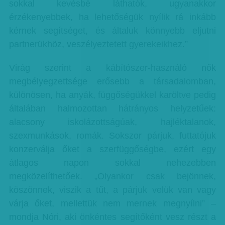
sokkal kevésbé láthatók, ugyanakkor
érzékenyebbek, ha lehetőségük nyílik rá inkább
kérnek segítséget, és általuk könnyebb eljutni
partnerükhöz, veszélyeztetett gyerekeikhez.”
Virág szerint a kábítószer-használó nők
megbélyegzettsége erősebb a társadalomban,
különösen, ha anyák, függőségükkel karöltve pedig
általában halmozottan hátrányos helyzetűek:
alacsony iskolázottságúak, hajléktalanok,
szexmunkások, romák. Sokszor párjuk, futtatójuk
konzerválja őket a szerfüggőségbe, ezért egy
átlagos napon sokkal nehezebben
megközelíthetőek. „Olyankor csak bejönnek,
köszönnek, viszik a tűt, a párjuk velük van vagy
várja őket, mellettük nem mernek megnyílni” –
mondja Nóri, aki önkéntes segítőként vesz részt a