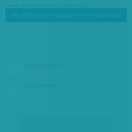
Címkék:
Riport
,
drog-alkohol-szenvedélybetegség
Már előfizethet a Vasárnapi Hírekre, kattintson!
KÖVETKEZŐ:
VÉGZETES…
ELŐZŐ:
CSOSZOGUNK A…
társadalmi célú hirdetés