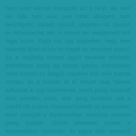
Nem lehet könnyű elengedni azt a lányt, aki nem
kér teát, nem akar sem ruhát válogatni, sem
beszélgetni, sápadt, nyúzott, idegesen tűt, óvszert
és terhestesztet kér. A sarkon két megtermett férfi
fogja közre. Rajta ma úgy segítettek, hogy nem
használt tűvel szúrja be magát és óvszerrel szexel.
Ez a segítség viszont egyre kevésbé elérhető,
jelentősége pedig így látszik igazán. Forráshiány
miatt óvszert az átlagos napokon már nem tudnak
osztani, és a korábbi öt tű helyett csak hármat
adhatnak ki egy személynek, kettőt pedig használt
tűért cserébe. Azok, akik amíg korlátlan volt a
cserélt tűk száma, tízesével hordták az eszközöket,
most eldobják a fecskendőket, rosszabb esetben
pedig eladják. „Szinte lehetetlen ezeket a
fecskendőket sterilizálni, és egyre több embertől