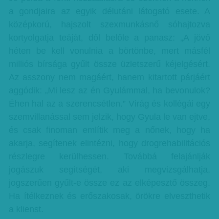
a gondjaira az egyik délutáni látogató esete. A
középkorú, hajszolt szexmunkásnő sóhajtozva
kortyolgatja teáját, dől belőle a panasz: „A jövő
héten be kell vonulnia a börtönbe, mert másfél
milliós bírsága gyűlt össze üzletszerű kéjelgésért.
Az asszony nem magáért, hanem kitartott párjáért
aggódik: „Mi lesz az én Gyulámmal, ha bevonulok?
Éhen hal az a szerencsétlen.” Virág és kollégái egy
szemvillanással sem jelzik, hogy Gyula le van ejtve,
és csak finoman említik meg a nőnek, hogy ha
akarja, segítenek elintézni, hogy drogrehabilitációs
részlegre kerülhessen. Továbbá felajánlják
jogászuk segítségét, aki megvizsgálhatja,
jogszerűen gyűlt-e össze ez az elképesztő összeg.
Ha ítélkeznek és erőszakosak, örökre elveszthetik
a klienst.