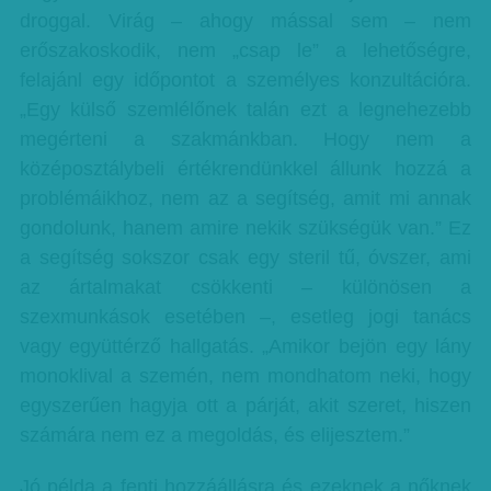
droggal. Virág – ahogy mással sem – nem
erőszakoskodik, nem „csap le” a lehetőségre,
felajánl egy időpontot a személyes konzultációra.
„Egy külső szemlélőnek talán ezt a legnehezebb
megérteni a szakmánkban. Hogy nem a
középosztálybeli értékrendünkkel állunk hozzá a
problémáikhoz, nem az a segítség, amit mi annak
gondolunk, hanem amire nekik szükségük van.” Ez
a segítség sokszor csak egy steril tű, óvszer, ami
az ártalmakat csökkenti – különösen a
szexmunkások esetében –, esetleg jogi tanács
vagy együttérző hallgatás. „Amikor bejön egy lány
monoklival a szemén, nem mondhatom neki, hogy
egyszerűen hagyja ott a párját, akit szeret, hiszen
számára nem ez a megoldás, és elijesztem.”
Jó példa a fenti hozzáállásra és ezeknek a nőknek