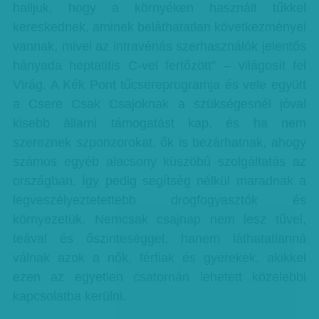
halljuk, hogy a környéken használt tűkkel
kereskednek, aminek beláthatatlan következményei
vannak, mivel az intravénás szerhasználók jelentős
hányada heptatitis C-vel fertőzött” – világosít fel
Virág. A Kék Pont tűcsereprogramja és vele együtt
a Csere Csak Csajoknak a szükségesnél jóval
kisebb állami támogatást kap, és ha nem
szereznek szponzorokat, ők is bezárhatnak, ahogy
számos egyéb alacsony küszöbű szolgáltatás az
országban. Így pedig segítség nélkül maradnak a
legveszélyeztetettebb drogfogyasztók és
környezetük. Nemcsak csajnap nem lesz tűvel,
teával és őszinteséggel, hanem láthatatlanná
válnak azok a nők, férfiak és gyerekek, akikkel
ezen az egyetlen csatornán lehetett közelebbi
kapcsolatba kerülni.