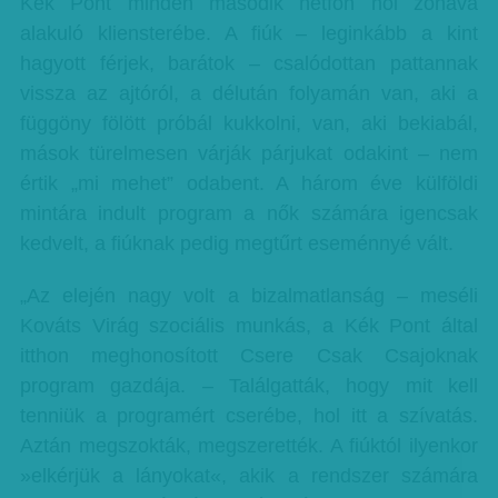
Kék Pont minden második hétfőn női zónává
alakuló kliensterébe. A fiúk – leginkább a kint
hagyott férjek, barátok – csalódottan pattannak
vissza az ajtóról, a délután folyamán van, aki a
függöny fölött próbál kukkolni, van, aki bekiabál,
mások türelmesen várják párjukat odakint – nem
értik „mi mehet” odabent. A három éve külföldi
mintára indult program a nők számára igencsak
kedvelt, a fiúknak pedig megtűrt eseménnyé vált.
„Az elején nagy volt a bizalmatlanság – meséli
Kováts Virág szociális munkás, a Kék Pont által
itthon meghonosított Csere Csak Csajoknak
program gazdája. – Találgatták, hogy mit kell
tenniük a programért cserébe, hol itt a szívatás.
Aztán megszokták, megszerették. A fiúktól ilyenkor
»elkérjük a lányokat«, akik a rendszer számára