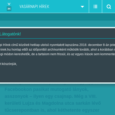
VASÁRNAPI HÍREK
 Látogatónk!
Túl a küszöbön – csajnap
i Hírek című közéleti hetilap utolsó nyomtatott lapszáma 2018. december 8-án jel
hirek.hu honlap ettől az időponttól archívumként működik tovább, ahol a korábban
drogfüggőknek
égi módon kereshetők, de a tartalom nem frissül, és az egyes írások sem kommente
Szerző:
Kertész Anna
| Megjelent a 2013. február 03.-i lapszámban
t köszönjük,
Virág, terítő, rágcsálnivaló az asztalon,
beszélgető, ruhákat próbálgató vagy éppen a
Facebookon pasikat mutogató lányok,
asszonyok – ilyen egy csajnap. Még a VIII.
kerületi Lujza és Magdolna utca sarkán lévő
tűcserepontban is, ahol kéthetente egyszer