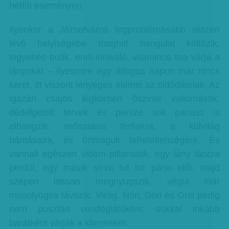
hétfői eseményen.
Ilyenkor a Józsefváros legproblémásabb részén
lévő helyiségébe meghitt hangulat költözik,
ingyenes butik, enni-innivaló, vitaminos tea várja a
lányokat – ilyesmire egy átlagos napon már nincs
keret, itt viszont lényeges elemei az oldódásnak. Az
igazán csajos légkörben őszinte vallomások,
dédelgetett tervek és persze sok panasz is
elhangzik: erőszakos férfiakra, a külvilág
bántásaira, és önmaguk tehetetlenségére. És
vannak egészen vidám pillanatok, egy lány táncra
perdül, egy másik sírva fut be párja elől, majd
szépen lassan megnyugszik, végül már
mosolyogva távozik. Virág, Nóri, Dóri és Orsi pedig
nem pusztán vendéglátóként, sokkal inkább
barátként várják a klienseket.