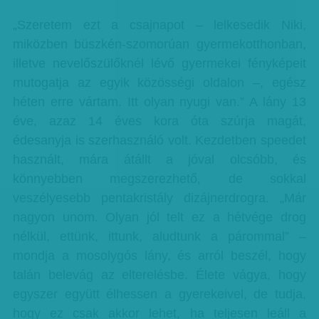
„Szeretem ezt a csajnapot – lelkesedik Niki,
miközben büszkén-szomorúan gyermekotthonban,
illetve nevelőszülőknél lévő gyermekei fényképeit
mutogatja az egyik közösségi oldalon –, egész
héten erre vártam. Itt olyan nyugi van.” A lány 13
éve, azaz 14 éves kora óta szúrja magát,
édesanyja is szerhasználó volt. Kezdetben speedet
használt, mára átállt a jóval olcsóbb, és
könnyebben megszerezhető, de sokkal
veszélyesebb pentakristály dizájnerdrogra. „Már
nagyon unom. Olyan jól telt ez a hétvége drog
nélkül, ettünk, ittunk, aludtunk a párommal” –
mondja a mosolygós lány, és arról beszél, hogy
talán belevág az elterelésbe. Élete vágya, hogy
egyszer együtt élhessen a gyerekeivel, de tudja,
hogy ez csak akkor lehet, ha teljesen leáll a