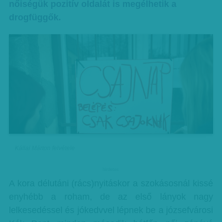
nőiségük pozitív oldalát is megélhetik a
drogfüggők.
Kállai Márton felvétele
hirdetes
A kora délutáni (rács)nyitáskor a szokásosnál kissé
enyhébb a roham, de az első lányok nagy
lelkesedéssel és jókedvvel lépnek be a józsefvárosi