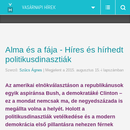
VASÁRNAPI HÍREK
Alma és a fája - Híres és hírhedt
politikusdinasztiák
Szerző:
Szűcs Ágnes
| Megjelent a 2015. augusztus 15.-i lapszámban
Az amerikai elnökválasztáson a republikánusok
egyik aspiránsa Bush, a demokratáké Clinton –
ez a mondat nemcsak ma, de negyedszázada is
megállta volna a helyét. Holott a
politikusdinasztiák vetélkedése és a modern
demokrácia első pillantásra nehezen férnek