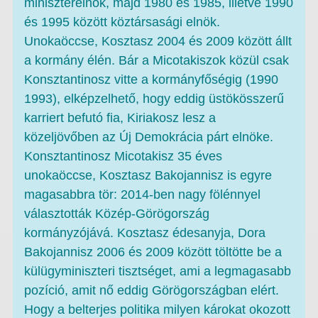
miniszterelnök, majd 1980 és 1985, illetve 1990
és 1995 között köztársasági elnök.
Unokaöccse, Kosztasz 2004 és 2009 között állt
a kormány élén. Bár a Micotakiszok közül csak
Konsztantinosz vitte a kormányfőségig (1990
1993), elképzelhető, hogy eddig üstökösszerű
karriert befutó fia, Kiriakosz lesz a
közeljövőben az Új Demokrácia párt elnöke.
Konsztantinosz Micotakisz 35 éves
unokaöccse, Kosztasz Bakojannisz is egyre
magasabbra tör: 2014-ben nagy fölénnyel
választották Közép-Görögország
kormányzójává. Kosztasz édesanyja, Dora
Bakojannisz 2006 és 2009 között töltötte be a
külügyminiszteri tisztséget, ami a legmagasabb
pozíció, amit nő eddig Görögországban elért.
Hogy a belterjes politika milyen károkat okozott