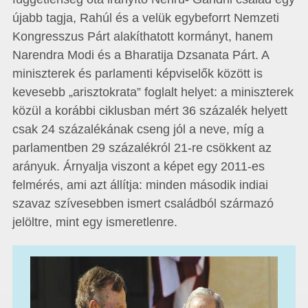
újabb tagja, Rahúl és a velük egybeforrt Nemzeti
Kongresszus Párt alakíthatott kormányt, hanem
Narendra Modi és a Bharatija Dzsanata Párt. A
miniszterek és parlamenti képviselők között is
kevesebb „arisztokrata” foglalt helyet: a miniszterek
közül a korábbi ciklusban mért 36 százalék helyett
csak 24 százalékának cseng jól a neve, míg a
parlamentben 29 százalékról 21-re csökkent az
arányuk. Árnyalja viszont a képet egy 2011-es
felmérés, ami azt állítja: minden második indiai
szavaz szívesebben ismert családból származó
jelöltre, mint egy ismeretlenre.