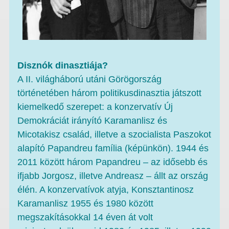
Disznók dinasztiája?
A II. világháború utáni Görögország
történetében három politikusdinasztia játszott
kiemelkedő szerepet: a konzervatív Új
Demokráciát irányító Karamanlisz és
Micotakisz család, illetve a szocialista Paszokot
alapító Papandreu família (képünkön). 1944 és
2011 között három Papandreu – az idősebb és
ifjabb Jorgosz, illetve Andreasz – állt az ország
élén. A konzervatívok atyja, Konsztantinosz
Karamanlisz 1955 és 1980 között
megszakításokkal 14 éven át volt