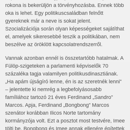
rokona is bekerüljön a törvényhozásba. Ennek több
oka is lehet. Egy politikuscsaládban felnőtt
gyereknek már a neve is sokat jelent.
Szocializációja során olyan képességeket sajátíthat
el, amelyek sikeresebbé teszik a politikában, nem
beszélve az öröklött kapcsolatrendszerről.
Vannak azonban ennél is összetartóbb hatalmak. A
Fülöp-szigeteken a parlamenti képviselők 70
százaléka tagja valamilyen politikusdinasztiának.
„Ha apám újságíró lenne, én is az szeretnék lenni”
– jelentette ki nemrég a legbefolyásosabb
famíliához tartozó 21 éves Ferdinand „Sandro”
Marcos. Apja, Ferdinand „Bongbong” Marcos
szenátor korábban Ilicos Norte tartomány
kormányzója volt. Ezt a posztot most testvére, Imee
tölti be. Bongbong és Imee annak ellenére építettek