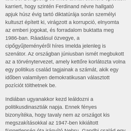
karriert, hogy szintén Ferdinand névre hallgató
apjuk húsz évig tartó diktatúrája során személyi
kultuszt épített ki, virágzott a korrupció, elnyomta
az emberi jogokat, és forradalom buktatta meg
1986-ban. Ráadásul özvegye, a
cipőgyűjteményéről híres Imelda jelenleg is
szenátor. Az országban júniusban ismét megbukott
az a törvénytervezet, amely kettőre korlátozta volna
egy politikus család tagjainak a számát, akik egy
időben valamilyen demokratikusan választott
pozíciót tölthetnek be.
Indiában ugyanakkor kezd leáldozni a
politikusdinasztiák napja. Ennek fényes
bizonyítéka, hogy tavaly nem az országot kis
megszakításokkal az 1947-ben kikiáltott
függetlenség óta irányító Nehru- Gandhi család egy