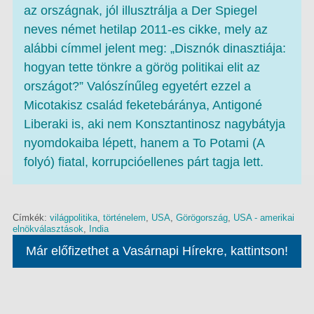
az országnak, jól illusztrálja a Der Spiegel
neves német hetilap 2011-es cikke, mely az
alábbi címmel jelent meg: „Disznók dinasztiája:
hogyan tette tönkre a görög politikai elit az
országot?” Valószínűleg egyetért ezzel a
Micotakisz család feketebáránya, Antigoné
Liberaki is, aki nem Konsztantinosz nagybátyja
nyomdokaiba lépett, hanem a To Potami (A
folyó) fiatal, korrupcióellenes párt tagja lett.
Címkék:
világpolitika
,
történelem
,
USA
,
Görögország
,
USA - amerikai
elnökválasztások
,
India
Már előfizethet a Vasárnapi Hírekre, kattintson!