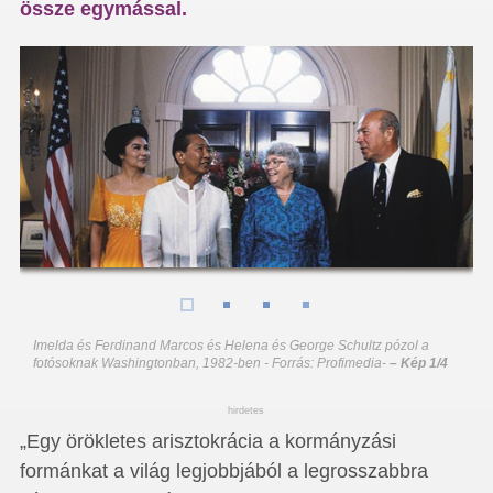
össze egymással.
Imelda és Ferdinand Marcos és Helena és George Schultz pózol a
fotósoknak Washingtonban, 1982-ben - Forrás: Profimedia
-
– Kép 1/4
hirdetes
„Egy örökletes arisztokrácia a kormányzási
formánkat a világ legjobbjából a legrosszabbra