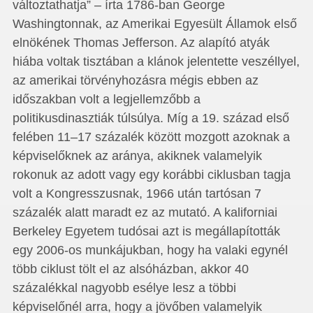
változtathatja” – írta 1786-ban George
Washingtonnak, az Amerikai Egyesült Államok első
elnökének Thomas Jefferson. Az alapító atyák
hiába voltak tisztában a klánok jelentette veszéllyel,
az amerikai törvényhozásra mégis ebben az
időszakban volt a legjellemzőbb a
politikusdinasztiák túlsúlya. Míg a 19. század első
felében 11–17 százalék között mozgott azoknak a
képviselőknek az aránya, akiknek valamelyik
rokonuk az adott vagy egy korábbi ciklusban tagja
volt a Kongresszusnak, 1966 után tartósan 7
százalék alatt maradt ez az mutató. A kaliforniai
Berkeley Egyetem tudósai azt is megállapították
egy 2006-os munkájukban, hogy ha valaki egynél
több ciklust tölt el az alsóházban, akkor 40
százalékkal nagyobb esélye lesz a többi
képviselőnél arra, hogy a jövőben valamelyik