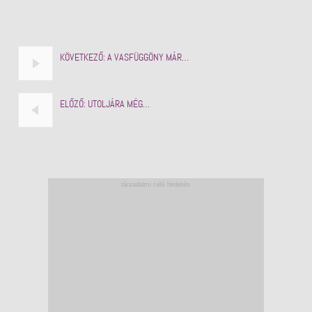
KÖVETKEZŐ:
A VASFÜGGÖNY MÁR…
ELŐZŐ:
UTOLJÁRA MÉG…
társadalmi célú hirdetés