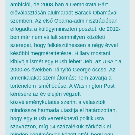
ambíciói, de 2008-ban a Demokrata Párt
előválasztásán alulmaradt Barack Obamával
szemben. Az első Obama-adminisztrációban
elfogadta a külügyminiszteri posztot, de 2012-
ben már nem vállalt semmilyen közéleti
szerepet, hogy felkészülhessen a négy évvel
későbbi megmérettetésre. Hillary mostani
kihívója ismét egy Bush lehet: Jeb, az USA-t a
2000-es években irányító George öccse. Az
amerikaiakat szemlátomást nem zavarja a
történelem ismétlődése. A Washington Post
kérésére az év elején végzett
közvéleménykutatás szerint a választók
mindössze harmada utasítja el határozottan,
hogy egy Bush vezetéknevű politikusra
szavazzon, míg 14 százalékuk zárkózik el
minden körülmények között attól, hogy egy