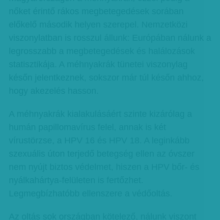
nőket érintő rákos megbetegedések sorában
előkelő második helyen szerepel. Nemzetközi
viszonylatban is rosszul állunk: Európában nálunk a
legrosszabb a megbetegedések és halálozások
statisztikája. A méhnyakrák tünetei viszonylag
későn jelentkeznek, sokszor már túl későn ahhoz,
hogy akezelés hasson.
A méhnyakrák kialakulásáért szinte kizárólag a
humán papillomavírus felel, annak is két
vírustörzse, a HPV 16 és HPV 18. A leginkább
szexuális úton terjedő betegség ellen az óvszer
nem nyújt biztos védelmet, hiszen a HPV bőr- és
nyálkahártya-felületen is fertőzhet.
Legmegbízhatóbb ellenszere a védőoltás.
Az oltás sok országban kötelező, nálunk viszont