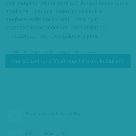
akár magánorvosnál kérni azt. Ám azt fontos tudni:
a vakcina – bár jelentősen lecsökkenti a
megbetegedés kockázatát – nem nyújt
százszázalékos védelmet, ezért érdemes
rendszeresen szűrővizsgálatokra járni.
Címkék:
rák - daganatos betegségek
,
vakcina-oltás
Már előfizethet a Vasárnapi Hírekre, kattintson!
KÖVETKEZŐ:
LESZ MIT BEKÖTNI?…
ELŐZŐ:
ERDOĞAN: ÖRDÖG…