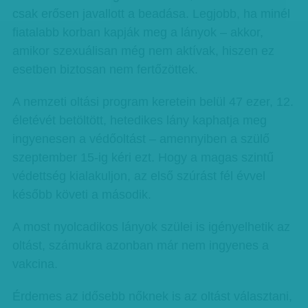
csak erősen javallott a beadása. Legjobb, ha minél
fiatalabb korban kapják meg a lányok – akkor,
amikor szexuálisan még nem aktívak, hiszen ez
esetben biztosan nem fertőzöttek.
A nemzeti oltási program keretein belül 47 ezer, 12.
életévét betöltött, hetedikes lány kaphatja meg
ingyenesen a védőoltást – amennyiben a szülő
szeptember 15-ig kéri ezt. Hogy a magas szintű
védettség kialakuljon, az első szúrást fél évvel
később követi a második.
A most nyolcadikos lányok szülei is igényelhetik az
oltást, számukra azonban már nem ingyenes a
vakcina.
Érdemes az idősebb nőknek is az oltást választani,