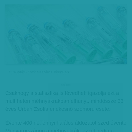
HPV oltás - Fotó: Mészáros János, MTI
hirdetes
Csakhogy a statisztika is tévedhet: igazolja ezt a
múlt héten méhnyakrákban elhunyt, mindössze 33
éves Urbán Zsófia énekesnő szomorú esete.
Évente 400 nő: ennyi halálos áldozatot szed évente
Magyarországon a méhnyakrák, ezzel pedig a