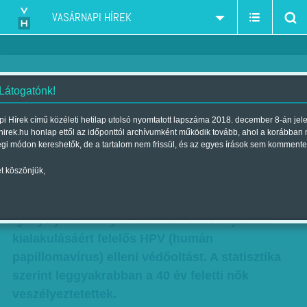
VASÁRNAPI HÍREK
 Látogatónk!
Csak két oltás - három hétig
i Hírek című közéleti hetilap utolsó nyomtatott lapszáma 2018. december 8-án jel
hirek.hu honlap ettől az időponttól archívumként működik tovább, ahol a korábban
még igényelhetik a szülők
égi módon kereshetők, de a tartalom nem frissül, és az egyes írások sem kommente
Szerző:
Hardi Judit
| Megjelent a 2014. augusztus 24.-i lapszámban
t köszönjük,
Három hetük van még a szülőknek, hogy
igényeljék kislányuk számára a méhnyakrák
kialakulásáért felelős HPV (humán
papillomavírus) elleni védőoltást. A statisztika
szerint leggyakrabban a 40 év feletti nők
veszélyeztetettek.