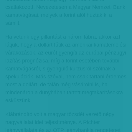
csatlakozott. Nevezetesen a Magyar Nemzeti Bank
kamatvágásai, melyek a forint alól húzták ki a
sámlit.
Ha vetünk egy pillantást a három lábra, akkor azt
látjuk, hogy a dollárt fűtik az amerikai kamatemelési
várakozások, az eurót gyengíti az európai pénzügyi
lazítás prognózisa, míg a forint esetében további
kamatvágásról, s gyengülő kurzusról szólnak a
spekulációk. Más szóval, nem csak tartani érdemes
most a dollárt, de talán még vásárolni is, ha
mindenáron a dunyhában tartott megtakarításokra
esküszünk.
Kiábrándító volt a magyar tőzsdét vezető négy
nagyvállalat idei teljesítménye. A Richter
leányvállalata és az OTP leánybankja rengeteget