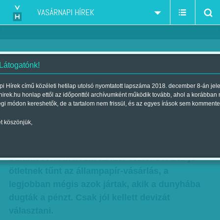
VASÁRNAPI HÍREK
 Látogatónk!
Nem az állampapírral jártak a
i Hírek című közéleti hetilap utolsó nyomtatott lapszáma 2018. december 8-án jel
hirek.hu honlap ettől az időponttól archívumként működik tovább, ahol a korábban
legjobban - Dunyhadollár
égi módon kereshetők, de a tartalom nem frissül, és az egyes írások sem kommente
Szerző:
Faragó József
| Megjelent a 2014. december 28.-i lapszámban
t köszönjük,
Bankbetétek alkonyát és részvények
bukdácsolását hozta az idei esztendő. Bár jó
ötletnek tűnt az állampapír-vásárlás, a
legjobban mégis azok jártak, akik a dunyhába
dugták a pénzt. Csak jól kellett devizát
választani.