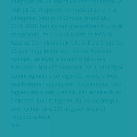
átlagosan 3%-kal kellett kevesebbet fizetni. (A
krumpli ára majdnem harmadával zuhant, a
felvágottak több mint 10%-kal drágultak.)
2014–2015-ben viszont gyengébben muzsikál
az agrárium, és 2,5%-ra kúszik az infláció.
Azaz az árak elindulnak felfelé. És a drágulást
pörgeti, hogy jövőre pont azokat hipereket
nyomják, amelyek a forgalom fokozása
érdekében árat csökkentettek. Az új szabályok
szerint ugyanis a két egymást követő évben
veszteséges nagycég nem forgalmazhat napi
fogyasztási cikket; drasztikusan emelkedik az
élelmiszer-ipari felügyeleti díj; és vasárnap ki
sem nyithatnak a 200 négyzetméternél
nagyobb üzletek.
BIG