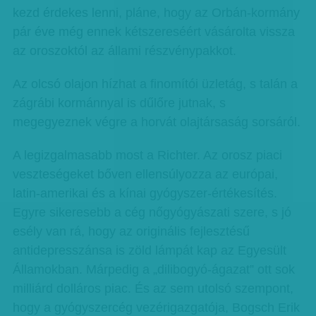
kezd érdekes lenni, pláne, hogy az Orbán-kormány
pár éve még ennek kétszereséért vásárolta vissza
az oroszoktól az állami részvénypakkot.
Az olcsó olajon hízhat a finomítói üzletág, s talán a
zágrábi kormánnyal is dűlőre jutnak, s
megegyeznek végre a horvát olajtársaság sorsáról.
A legizgalmasabb most a Richter. Az orosz piaci
veszteségeket bőven ellensúlyozza az európai,
latin-amerikai és a kínai gyógyszer-értékesítés.
Egyre sikeresebb a cég nőgyógyászati szere, s jó
esély van rá, hogy az originális fejlesztésű
antidepresszánsa is zöld lámpát kap az Egyesült
Államokban. Márpedig a „dilibogyó-ágazat” ott sok
milliárd dolláros piac. És az sem utolsó szempont,
hogy a gyógyszercég vezérigazgatója, Bogsch Erik