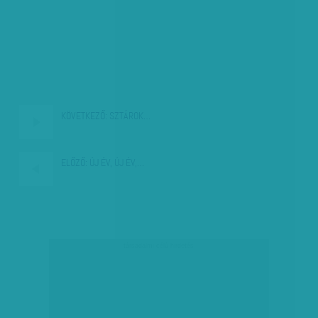
KÖVETKEZŐ:
SZTÁROK…
ELŐZŐ:
ÚJ ÉV, ÚJ ÉV,…
társadalmi célú hirdetés