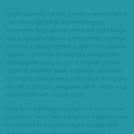
hirdetes
Éppen százéves volt idén a modern amerikai dollár
– és nálunk úgy lett az óesztendő legjobb
befektetése, hogy számlát sem kellett nyitni hozzá.
Akár a sarki pénzváltónál is megtehettük tétjeinket.
Miközben a devizahitelesek a svájci frank kurzusát
figyelték, a fizetésük és nyugdíjuk vásárlóértéke
miatt aggódók pedig az euró árfolyamát tartották
szemmel, csendben tarolt a zöldhasú. Januárban
215 forintos dollárral indult a történet, s 250-ig meg
sem állt az árfolyam. Magyarán, aki év elején, vagy
nyáron dollárt vett, nagyon jól járt.
Hogy miért épp Magyarországon lett ebből ekkora
sztori? Nos, azért, mert a tengerentúli jegybankárok
dollárerősítő és európai kollégáik eurógyengítő
lépéseihez itthon még egy harmadik láb is