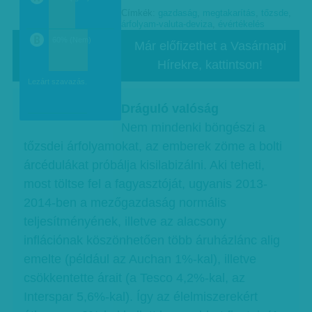
Címkék:
gazdaság
,
megtakarítás
,
tőzsde
,
a
árfolyam-valuta-deviza
,
évértékelés
60% (Nem)
Már előfizethet a Vasárnapi
Hírekre, kattintson!
b
Lezárt szavazás.
Dráguló valóság
Nem mindenki böngészi a
tőzsdei árfolyamokat, az emberek zöme a bolti
árcédulákat próbálja kisilabizálni. Aki teheti,
most töltse fel a fagyasztóját, ugyanis 2013-
2014-ben a mezőgazdaság normális
teljesítményének, illetve az alacsony
inflációnak köszönhetően több áruházlánc alig
emelte (például az Auchan 1%-kal), illetve
csökkentette árait (a Tesco 4,2%-kal, az
Interspar 5,6%-kal). Így az élelmiszerekért