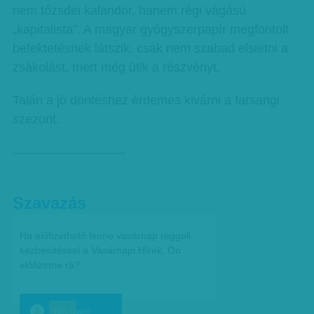
nem tőzsdei kalandor, hanem régi vágású
„kapitalista”. A magyar gyógyszerpapír megfontolt
befektetésnek látszik, csak nem szabad elsietni a
zsákolást, mert még ütik a részvényt.
Talán a jó döntéshez érdemes kivárni a farsangi
szezont.
---------------------------
Szavazás
Ha előfizethető lenne vasárnap reggeli
kézbesítéssel a Vasárnapi Hírek, Ön
előfizetne rá?
40% (Igen)