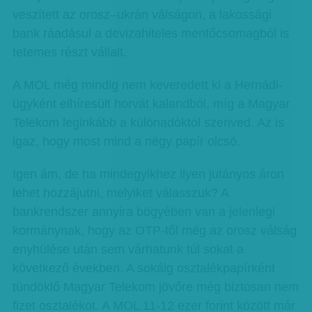
veszített az orosz–ukrán válságon, a lakossági
bank ráadásul a devizahiteles mentőcsomagból is
tetemes részt vállalt.
A MOL még mindig nem keveredett ki a Hernádi-
ügyként elhíresült horvát kalandból, míg a Magyar
Telekom leginkább a különadóktól szenved. Az is
igaz, hogy most mind a négy papír olcsó.
Igen ám, de ha mindegyikhez ilyen jutányos áron
lehet hozzájutni, melyiket válasszuk? A
bankrendszer annyira bögyében van a jelenlegi
kormánynak, hogy az OTP-től még az orosz válság
enyhülése után sem várhatunk túl sokat a
következő években. A sokáig osztalékpapírként
tündöklő Magyar Telekom jövőre még biztosan nem
fizet osztalékot. A MOL 11-12 ezer forint között már