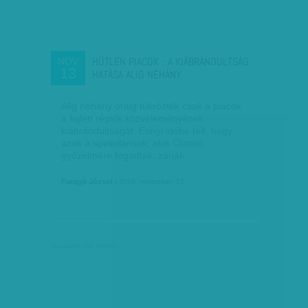
HŰTLEN PIACOK - A KIÁBRÁNDULTSÁG
NOV
13
HATÁSA ALIG NÉHÁNY…
Alig néhány óráig tükrözték csak a piacok
a fejlett régiók közvéleményének
kiábrándultságát. Ennyi időbe telt, hogy
azok a spekulánsok, akik Clinton
győzelmére fogadtak, zárják…
Faragó József
| 2016. november 13.
társadalmi célú hirdetés