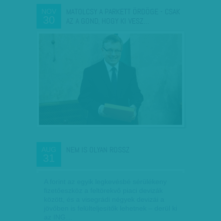
MATOLCSY A PARKETT ÖRDÖGE - CSAK
NOV
30
AZ A GOND, HOGY KI VESZ…
NEM IS OLYAN ROSSZ
AUG
31
A forint az egyik legkevésbé sérülékeny
fizetőeszköz a feltörekvő piaci devizák
között, és a visegrádi négyek devizái a
jövőben is felülteljesítők lehetnek – derül ki
az ING…