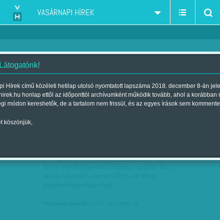
VASÁRNAPI HÍREK
 Látogatónk!
tőzsde
szűkítés:
i Hírek című közéleti hetilap utolsó nyomtatott lapszáma 2018. december 8-án jel
hirek.hu honlap ettől az időponttól archívumként működik tovább, ahol a korábban
égi módon kereshetők, de a tartalom nem frissül, és az egyes írások sem kommente
t köszönjük,
ÖT ÉS FÉL MILLIÓS BÍRSÁG NORBINAK
NOV
26
A Magyar Nemzeti Bank 5 és fél millió
forint piacfelügyeleti bírságot szabott ki a
Norbi Update Lowcarb Nyrt.-re tiltott
piacbefolyásolás miatt.
Munkatársunktól
| 2016. november 26.