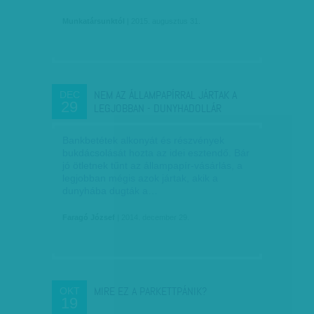
Munkatársunktól
| 2015. augusztus 31.
NEM AZ ÁLLAMPAPÍRRAL JÁRTAK A
DEC
29
LEGJOBBAN - DUNYHADOLLÁR
Bankbetétek alkonyát és részvények
bukdácsolását hozta az idei esztendő. Bár
jó ötletnek tűnt az állampapír-vásárlás, a
legjobban mégis azok jártak, akik a
dunyhába dugták a…
Faragó József
| 2014. december 29.
MIRE EZ A PARKETTPÁNIK?
OKT
19