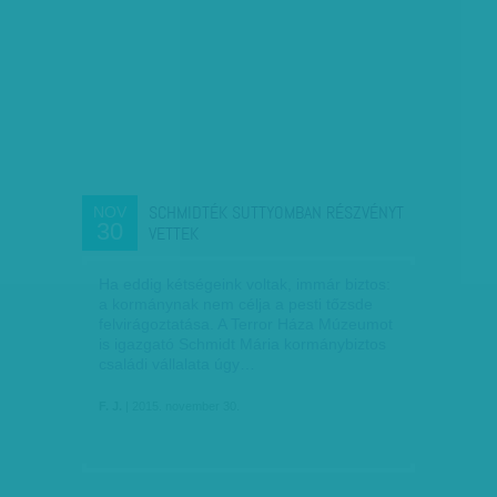
SCHMIDTÉK SUTTYOMBAN RÉSZVÉNYT
NOV
30
VETTEK
Ha eddig kétségeink voltak, immár biztos:
a kormánynak nem célja a pesti tőzsde
felvirágoztatása. A Terror Háza Múzeumot
is igazgató Schmidt Mária kormánybiztos
családi vállalata úgy…
F. J.
| 2015. november 30.