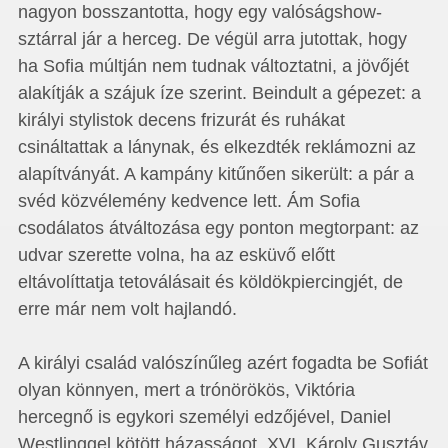
nagyon bosszantotta, hogy egy valóságshow-
sztárral jár a herceg. De végül arra jutottak, hogy
ha Sofia múltján nem tudnak változtatni, a jövőjét
alakítják a szájuk íze szerint. Beindult a gépezet: a
királyi stylistok decens frizurát és ruhákat
csináltattak a lánynak, és elkezdték reklámozni az
alapítványát. A kampány kitűnően sikerült: a pár a
svéd közvélemény kedvence lett. Ám Sofia
csodálatos átváltozása egy ponton megtorpant: az
udvar szerette volna, ha az esküvő előtt
eltávolíttatja tetoválásait és köldökpiercingjét, de
erre már nem volt hajlandó.
A királyi család valószínűleg azért fogadta be Sofiát
olyan könnyen, mert a trónörökös, Viktória
hercegnő is egykori személyi edzőjével, Daniel
Westlinggel kötött házasságot. XVI. Károly Gusztáv