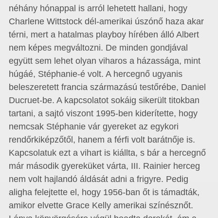
néhány hónappal is arról lehetett hallani, hogy
Charlene Wittstock dél-amerikai úszónő haza akar
térni, mert a hatalmas playboy hírében álló Albert
nem képes megváltozni. De minden gondjával
együtt sem lehet olyan viharos a házassága, mint
húgáé, Stéphanie-é volt. A hercegnő ugyanis
beleszeretett francia származású testőrébe, Daniel
Ducruet-be. A kapcsolatot sokáig sikerült titokban
tartani, a sajtó viszont 1995-ben kiderítette, hogy
nemcsak Stéphanie vár gyereket az egykori
rendőrkiképzőtől, hanem a férfi volt barátnője is.
Kapcsolatuk ezt a vihart is kiállta, s bár a hercegnő
már második gyereküket várta, III. Rainier herceg
nem volt hajlandó áldását adni a frigyre. Pedig
aligha felejtette el, hogy 1956-ban őt is támadták,
amikor elvette Grace Kelly amerikai színésznőt.