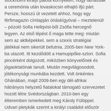
stockholmi királyi palota környékén, hogy láthassák
a ceremónia után lovaskocsin elhajtó ifjú párt.
Persze, hosszú út vezetett ahhoz, hogy egy
férfimagazin címlapján óriáskígyóval – meztelenül!
– pózoló Sofia Hellqvist-ből Zsófia hercegnő
legyen. Az első lépést ő maga tette meg: miután
sem az aktképekkel, sem a szexis stratégiai
játékkal nem sikerült befutnia, 2005-ben New York-
ba utazott. Itt kezdődött a Hamupipőke-sztori. Sofia
pincérként dolgozott, miközben könyvelőnek és
jógaoktatónak tanult. Miután megvilágosodott,
jótékonysági munkába kezdett. Volt önkéntes
Ghánában, majd 2009-ben egy dél-afrikai
hátrányos helyzetű fiatalokat támogató szervezetet
hozott létre Svédországban. 2010-ben egy
étteremben ismerkedett meg Károly Fülöppel.
Udvari pletykák szerint a királyi családot először