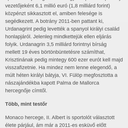
vezetőjeként 6,1 millió euró (1,8 milliárd forint)
közpénzt sikkasztott el, amiben felesége is
segédkezett. A botrány 2011-ben pattant ki,
Urdanagrint pedig levették a spanyol királyi család
honlapjáról. Jelenleg mindkettejük ellen eljárás
folyik. Urdanagrin 3,5 milliárd forintnyi bírság
mellett 19 éves börtönbüntetésre számíthat,
Krisztinának pedig mintegy 600 ezer eurót kell majd
visszafizetnie. Ha mindez nem lenne elegendő, a
múlt héten királyi bátyja, VI. Fülöp megfosztotta a
nászajándékba kapott Palma de Mallorca
hercegnője címtől.
Több, mint testőr
Monaco hercege, II. Albert is sportolót választott
élete párjául, ám már a 2011-es esküvő előtt