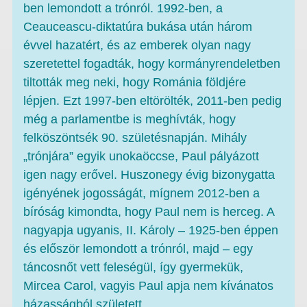
ben lemondott a trónról. 1992-ben, a
Ceauceascu-diktatúra bukása után három
évvel hazatért, és az emberek olyan nagy
szeretettel fogadták, hogy kormányrendeletben
tiltották meg neki, hogy Románia földjére
lépjen. Ezt 1997-ben eltörölték, 2011-ben pedig
még a parlamentbe is meghívták, hogy
felköszöntsék 90. születésnapján. Mihály
„trónjára” egyik unokaöccse, Paul pályázott
igen nagy erővel. Huszonegy évig bizonygatta
igényének jogosságát, mígnem 2012-ben a
bíróság kimondta, hogy Paul nem is herceg. A
nagyapja ugyanis, II. Károly – 1925-ben éppen
és először lemondott a trónról, majd – egy
táncosnőt vett feleségül, így gyermekük,
Mircea Carol, vagyis Paul apja nem kívánatos
házasságból született.