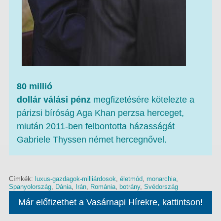
80 millió
dollár válási pénz
megfizetésére kötelezte a
párizsi bíróság Aga Khan perzsa herceget,
miután 2011-ben felbontotta házasságát
Gabriele Thyssen német hercegnővel.
Címkék:
luxus-gazdagok-milliárdosok
,
életmód
,
monarchia
,
Spanyolország
,
Dánia
,
Irán
,
Románia
,
botrány
,
Svédország
Már előfizethet a Vasárnapi Hírekre, kattintson!