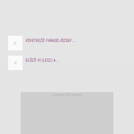
KÖVETKEZŐ:
FARAGÓ JÓZSEF:…
ELŐZŐ:
KI (LESZ) A…
társadalmi célú hirdetés