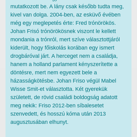
mutatkozott be. A lány csak később tudta meg,
kivel van dolga. 2004-ben, az esküvő évében
még egy meglepetés érte: Fred trónörökös.
Johan Frisó trónörökösnek viszont le kellett
mondania a trónról, mert szíve választottjáról
kiderült, hogy főiskolás korában egy ismert
drogbáróval járt. A herceget nem a családja,
hanem a holland parlament kényszerítette a
döntésre, mert nem egyezett bele a
házasságkötésbe. Johan Friso végül Mabel
Wisse Smit-et választotta. Két gyerekük
született, de rövid családi boldogság adatott
meg nekik: Friso 2012-ben síbalesetet
szenvedett, és hosszú kóma után 2013
augusztusában elhunyt.