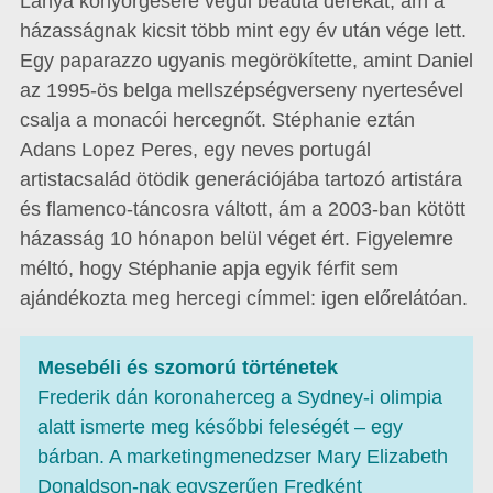
Lánya könyörgésére végül beadta derekát, ám a
házasságnak kicsit több mint egy év után vége lett.
Egy paparazzo ugyanis megörökítette, amint Daniel
az 1995-ös belga mellszépségverseny nyertesével
csalja a monacói hercegnőt. Stéphanie eztán
Adans Lopez Peres, egy neves portugál
artistacsalád ötödik generációjába tartozó artistára
és flamenco-táncosra váltott, ám a 2003-ban kötött
házasság 10 hónapon belül véget ért. Figyelemre
méltó, hogy Stéphanie apja egyik férfit sem
ajándékozta meg hercegi címmel: igen előrelátóan.
Mesebéli és szomorú történetek
Frederik dán koronaherceg a Sydney-i olimpia
alatt ismerte meg későbbi feleségét – egy
bárban. A marketingmenedzser Mary Elizabeth
Donaldson-nak egyszerűen Fredként