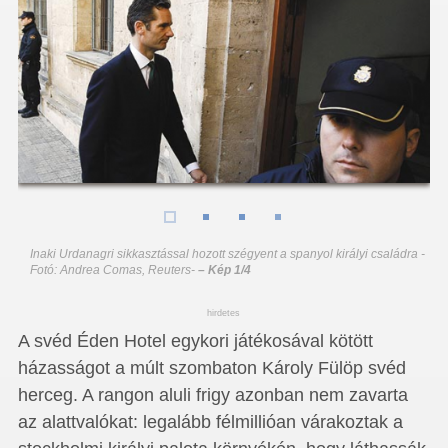
Inaki Urdanagri sikkasztással hozott szégyent a spanyol királyi családra -
Fotó: Andrea Comas, Reuters
-
– Kép 1/4
hirdetes
A svéd Éden Hotel egykori játékosával kötött
házasságot a múlt szombaton Károly Fülöp svéd
herceg. A rangon aluli frigy azonban nem zavarta
az alattvalókat: legalább félmillióan várakoztak a