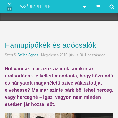
VASÁRNAPI HÍREK
Hamupipőkék és adócsalók
Szerző:
Szűcs Ágnes
| Megjelent a 2015. június 20.-i lapszámban
Hol vannak már azok az idők, amikor az
uralkodónak le kellett mondania, hogy közrendű
és hányatott magánéletű szíve választottját
elvehesse? Ma már szinte bárkiből lehet herceg,
vagy hercegné – igaz, vagyon nem minden
esetben jár hozzá, sőt.