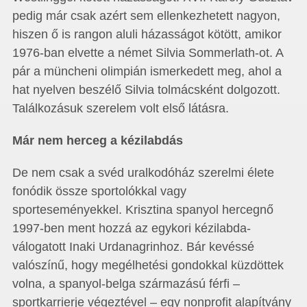
pedig már csak azért sem ellenkezhetett nagyon,
hiszen ő is rangon aluli házasságot kötött, amikor
1976-ban elvette a német Silvia Sommerlath-ot. A
pár a müncheni olimpián ismerkedett meg, ahol a
hat nyelven beszélő Silvia tolmácsként dolgozott.
Találkozásuk szerelem volt első látásra.
Már nem herceg a kézilabdás
De nem csak a svéd uralkodóház szerelmi élete
fonódik össze sportolókkal vagy
sporteseményekkel. Krisztina spanyol hercegnő
1997-ben ment hozzá az egykori kézilabda-
válogatott Inaki Urdanagrinhoz. Bár kevéssé
valószínű, hogy megélhetési gondokkal küzdöttek
volna, a spanyol-belga származású férfi –
sportkarrierje végeztével – egy nonprofit alapítvány