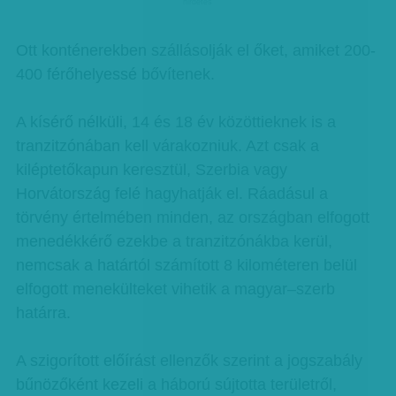
hirdetes
Ott konténerekben szállásolják el őket, amiket 200-
400 férőhelyessé bővítenek.
A kísérő nélküli, 14 és 18 év közöttieknek is a
tranzitzónában kell várakozniuk. Azt csak a
kiléptetőkapun keresztül, Szerbia vagy
Horvátország felé hagyhatják el. Ráadásul a
törvény értelmében minden, az országban elfogott
menedékkérő ezekbe a tranzitzónákba kerül,
nemcsak a határtól számított 8 kilométeren belül
elfogott menekülteket vihetik a magyar–szerb
határra.
A szigorított előírást ellenzők szerint a jogszabály
bűnözőként kezeli a háború sújtotta területről,