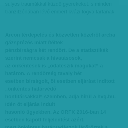
súlyos traumákkal küzdő gyerekeket, s minden
tranzitzónában lévő embert kvázi fogva tartanak.
Arcon térdepelés és közvetlen közelről arcba
gázsprézés miatt ítéltek
pénzbírságra két rendőrt. De a statisztikák
szerint nemcsak a hivatásosok,
az önkéntesek is „odateszik magukat” a
határon. A rendőrség tavaly hét
esetben bírságolt, öt esetben eljárást indított
„önkéntes határvédő
honfitársakkal” szemben, adja hírül a hvg.hu.
Idén öt eljárás indult
hasonló ügyekben. Az ORFK 2016-ban 14
esetben kapott feljelentést azért,
mert önkéntes határvadászok járőröztek a