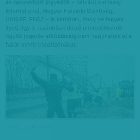
és nemzetközi jogvédők – például Amnesty
International, Magyar Helsinki Bizottság,
UNICEF, ENSZ – is kérlelték, hogy ne tegyen
ilyet). Így a hazánkba érkező menedékkérők
ügyük jogerős elbírálásáig nem hagyhatják el a
határ menti tranzitzónákat.
Fotó: Ujvári Sándor, MTI