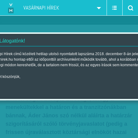
VASÁRNAPI HÍREK
 Látogatónk!
Jogsértő szigorítás - Áder szó
i Hírek című közéleti hetilap utolsó nyomtatott lapszáma 2018. december 8-án jel
hirek.hu honlap ettől az időponttól archívumként működik tovább, ahol a korábban
nélkül aláírta
égi módon kereshetők, de a tartalom nem frissül, és az egyes írások sem kommente
Szerző:
K. V.
| Megjelent a 2017. március 18.-i lapszámban
t köszönjük,
Hiába nyilvánította jogsértőnek a gyakorlatot az
Emberi Jogok Európai Bírósága, ahogy a
menekültekkel a határon és a tranzitzónákban
bánnak, Áder János szó nélkül aláírta a határzár
szigorításáról szóló törvényjavaslatot (pedig a
frissen újraválasztott köztársági elnököt hazai