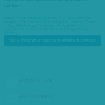
határon.
Címkék:
menekült-migráció-bevándorló
,
2017-2018 kormányzati
támadás - civilek - NGOk
,
NGO-k - Energiaklub - Amnesty - Helsinki
- TASZ
,
Orbán-kormány
,
Orbán-rezsim ellenségképei-multik-
idegenek-külföldi tőke
,
Amnesty International
,
Magyar Helsinki
Bizottság
Már előfizethet a Vasárnapi Hírekre, kattintson!
KÖVETKEZŐ:
1,6 MILLIÁRD …
ELŐZŐ:
NYOLC MEG EGY AZ…