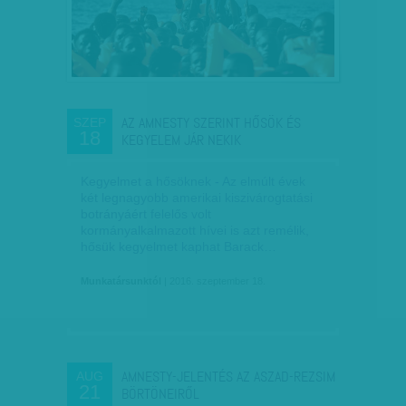
AZ AMNESTY SZERINT HŐSÖK ÉS
SZEP
18
KEGYELEM JÁR NEKIK
Kegyelmet a hősöknek - Az elmúlt évek
két legnagyobb amerikai kiszivárogtatási
botrányáért felelős volt
kormányalkalmazott hívei is azt remélik,
hősük kegyelmet kaphat Barack…
Munkatársunktól
| 2016. szeptember 18.
AMNESTY-JELENTÉS AZ ASZAD-REZSIM
AUG
21
BÖRTÖNEIRŐL