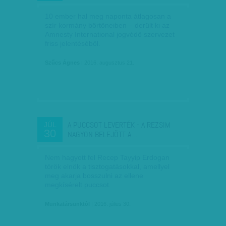
10 ember hal meg naponta átlagosan a
szír kormány börtöneiben – derült ki az
Amnesty International jogvédő szervezet
friss jelentéséből.
Szűcs Ágnes
| 2016. augusztus 21.
A PUCCSOT LEVERTÉK - A REZSIM
JÚL
30
NAGYON BELEJÖTT A…
Nem hagyott fel Recep Tayyip Erdogan
török elnök a tisztogatásokkal, amellyel
meg akarja bosszulni az ellene
megkísérelt puccsot.
Munkatársunktól
| 2016. július 30.