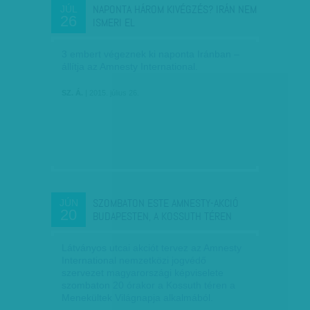
NAPONTA HÁROM KIVÉGZÉS? IRÁN NEM
JÚL
26
ISMERI EL
3 embert végeznek ki naponta Iránban –
állítja az Amnesty International.
SZ. Á.
| 2015. július 26.
SZOMBATON ESTE AMNESTY-AKCIÓ
JÚN
20
BUDAPESTEN, A KOSSUTH TÉREN
Látványos utcai akciót tervez az Amnesty
International nemzetközi jogvédő
szervezet magyarországi képviselete
szombaton 20 órakor a Kossuth téren a
Menekültek Világnapja alkalmából.