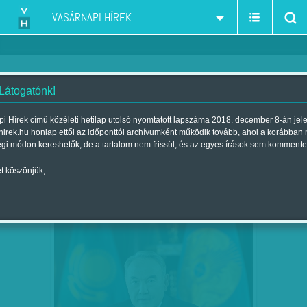
VASÁRNAPI HÍREK
 Látogatónk!
Amnesty International
szűkítés:
i Hírek című közéleti hetilap utolsó nyomtatott lapszáma 2018. december 8-án jel
hirek.hu honlap ettől az időponttól archívumként működik tovább, ahol a korábban
égi módon kereshetők, de a tartalom nem frissül, és az egyes írások sem kommente
t köszönjük,
FALAZUNK, FALAZUNK
AUG
13