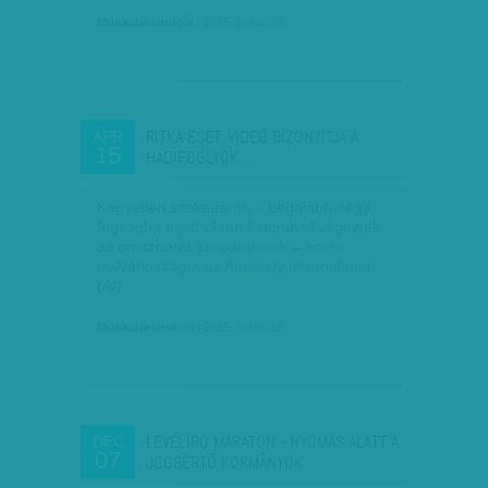
Munkatársunktól
| 2015. június 20.
RITKA ESET: VIDEÓ BIZONYÍTJA A
ÁPR
15
HADIFOGLYOK…
Kegyetlen szakadárok. - Legalább négy,
fogságba esett ukrán katonával végeztek
az oroszbarát szeparatisták – hozta
nyilvánosságra az Amnesty International
(AI).
Munkatársunktól
| 2015. április 15.
LEVÉLÍRÓ MARATON - NYOMÁS ALATT A
DEC
07
JOGSÉRTŐ KORMÁNYOK