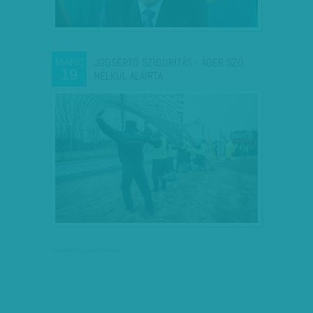
JOGSÉRTŐ SZIGORÍTÁS - ÁDER SZÓ
MÁRC
19
NÉLKÜL ALÁÍRTA
társadalmi célú hirdetés