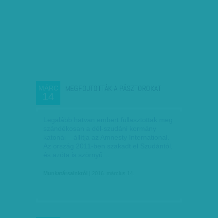
MEGFOJTOTTÁK A PÁSZTOROKAT
MÁRC
14
Legalább hatvan embert fullasztottak meg
szándékosan a dél-szudáni kormány
katonái – állítja az Amnesty International.
Az ország 2011-ben szakadt el Szudántól,
és azóta is szörnyű…
Munkatársainktól
| 2016. március 14.