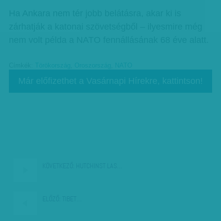
Ha Ankara nem tér jobb belátásra, akar ki is
zárhatják a katonai szövetségből – ilyesmire még
nem volt példa a NATO fennállásának 68 éve alatt.
Címkék:
Törökország
,
Oroszország
,
NATO
Már előfizethet a Vasárnapi Hírekre, kattintson!
KÖVETKEZŐ:
HUTCHINST LAS…
ELŐZŐ:
TIBET…