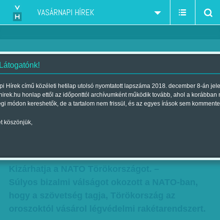
VASÁRNAPI HÍREK
 Látogatónk!
Török segítséggel kap kényes
i Hírek című közéleti hetilap utolsó nyomtatott lapszáma 2018. december 8-án jel
hirek.hu honlap ettől az időponttól archívumként működik tovább, ahol a korábban
információkat Moszkva - Ezt
égi módon kereshetők, de a tartalom nem frissül, és az egyes írások sem kommente
nem tűrheti a NATO
t köszönjük,
Szerző:
Munkatársunktól
| Megjelent a 2017. augusztus 05.-i
lapszámban
Kizárhatja a NATO Törökországot. –
Súlyos bizalmi válságot okozott a NATO-ban,
hogy a szövetség tagja, Törökország az
oroszoktól vásárol légvédelmi rakétarendszert.