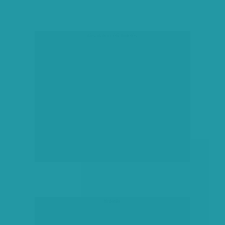
társadalmi célú hirdetés
hirdetés