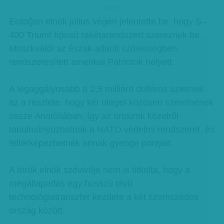
hirdetes
Erdoğan elnök július végén jelentette be, hogy S–
400 Triumf típusú rakétarendszert szereznek be
Moszkvától az észak-atlanti szövetségben
rendszeresített amerikai Patriotok helyett.
A legaggályosabb a 2,5 milliárd dolláros üzletnek
az a részlete, hogy két üteget közösen szerelnének
össze Anatóliában, így az oroszok közelről
tanulmányozhatnák a NATO védelmi rendszerét, és
feltérképezhetnék annak gyenge pontjait.
A török elnök szóvivője nem is titkolta, hogy a
megállapodás egy hosszú távú
technológiatranszfer kezdete a két szomszédos
ország között.