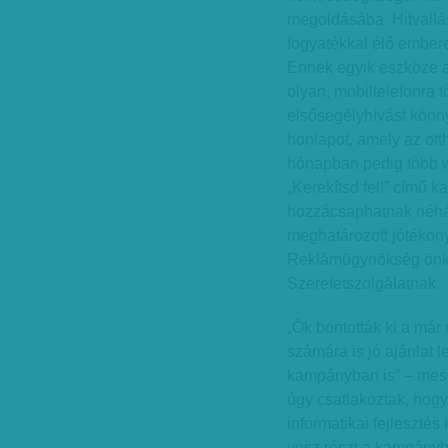
megoldásába. Hitvallás
fogyatékkal élő emberek
Ennek egyik eszköze a
olyan, mobiltelefonra t
elsősegélyhívást könn
honlapot, amely az ot
hónapban pedig több w
„Kerekítsd fel!” című 
hozzácsaphatnak néhán
meghatározott jótéko
Reklámügynökség önként
Szeretetszolgálatnak.
„Ők bontották ki a már 
számára is jó ajánlat l
kampányban is” – mesé
úgy csatlakoztak, hogy
informatikai fejlesztés
vesz részt a kampányb