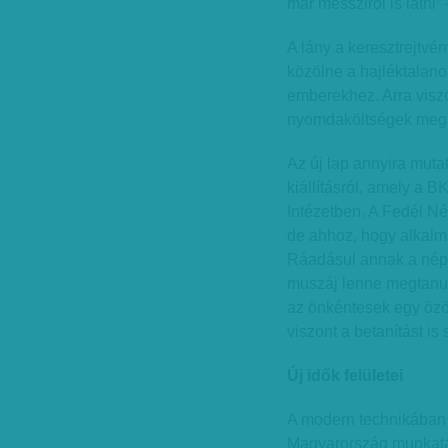
már messziről is látni”
A lány a keresztrejtvén
közölne a hajléktalano
emberekhez. Arra viszo
nyomdaköltségek meg
Az új lap annyira mutató
kiállításról, amely a 
Intézetben. A Fedél Nél
de ahhoz, hogy alkalma
Ráadásul annak a néps
muszáj lenne megtanuln
az önkéntesek egy özön
viszont a betanítást is
Új idők felületei
A modern technikában 
Magyarország munkatá