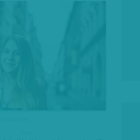
miatt vesszük meg …
hirdetes