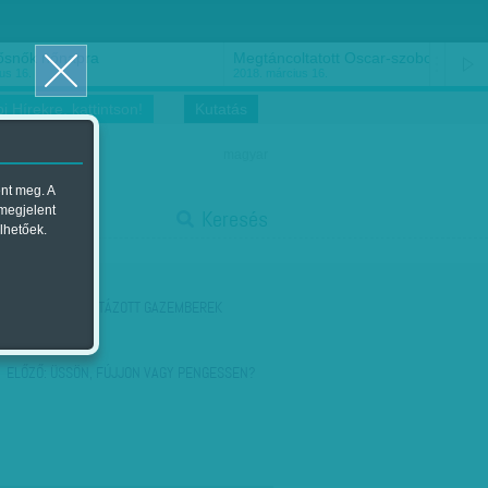
ősnők nőnapra
Megtáncoltatott Oscar-szobor
us 16.
2018. március 16.
i Hírekre, kattintson!
Kutatás
magyar
ent meg. A
start
 megjelent
Keresés
lhetőek.
stop
KÖVETKEZŐ:
LISTÁZOTT GAZEMBEREK
ELŐZŐ:
ÜSSÖN, FÚJJON VAGY PENGESSEN?