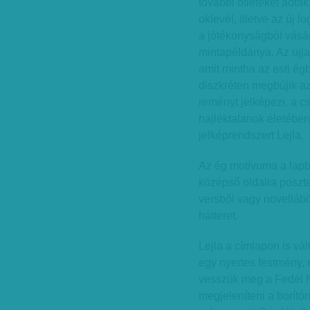
további ötleteket adtak
oklevél, illetve az új l
a jótékonyságból vásár
mintapéldánya. Az ujja
amit mintha az esti égb
diszkréten megbújik a
reményt jelképezi, a cs
hajléktalanok életében
jelképrendszert Lejla.
Az ég motívuma a lapb
középső oldalra poszte
versből vagy novelláb
hátteret.
Lejla a címlapon is vál
egy nyertes festmény, r
vesszük meg a Fedél Né
megjeleníteni a borító