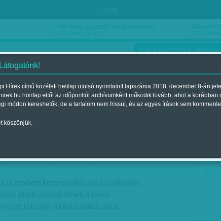
hirdetés
Ha még egyszer nyolcvanéves…
Barbie-h
2018. március 16.
2018. márci
Már előfizethet a Vasárnap
 Látogatónk!
i Hírek című közéleti hetilap utolsó nyomtatott lapszáma 2018. december 8-án jel
hirek.hu honlap ettől az időponttól archívumként működik tovább, ahol a korábban
ókusz
Szerintem
Ízlés
Sport
égi módon kereshetők, de a tartalom nem frissül, és az egyes írások sem kommente
t köszönjük,
űjts, ne csak konzervet!
jelent a 2015. augusztus 22.-i lapszámban
ra is modern kommunikációs buzdítanak.
zájnja eladhatóbbá teheti a lapot.
ervezet használ mobilapplikációkat.