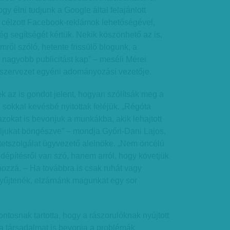
gy élni tudjunk a Google által felajánlott
a célzott Facebook-reklámok lehetőségével,
ég segítségét kértük. Nekik köszönhető az is,
ől szóló, hetente frissülő blogunk, a
nagyobb publicitást kap” – meséli Mérei
i szervezet egyéni adományozási vezetője.
k az is gondot jelent, hogyan szólítsák meg a
eg sokkal kevésbé nyitottak feléjük. „Régóta
azokat is bevonjuk a munkákba, akik lehajtott
iljukat böngészve” – mondja Győri-Dani Lajos,
tetszolgálat ügyvezető alelnöke. „Nem öncélú
dépítésről van szó, hanem arról, hogy követjük
 hozzá. – Ha továbbra is csak ruhát vagy
űjtenék, elzárnánk magunkat egy sor
ontosnak tartotta, hogy a rászorulóknak nyújtott
 a társadalmat is bevonja a problémák