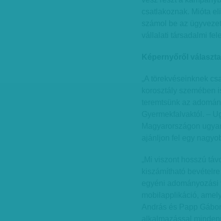
csatlakoznak. Mióta el
számol be az ügyvezető
vállalati társadalmi fe
Képernyőről választ
„A törekvéseinknek cs
korosztály szemében is
teremtsünk az adomány
Gyermekfalvaktól. – Ug
Magyarországon ugyanis
ajánljon fel egy nagyo
„Mi viszont hosszú tá
kiszámítható bevételr
egyéni adományozási v
mobilapplikáció, amely
András és Papp Gábor s
alkalmazással mindenn