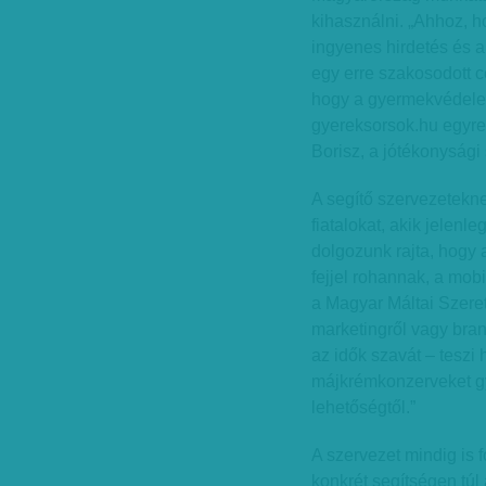
kihasználni. „Ahhoz, ho
ingyenes hirdetés és 
egy erre szakosodott c
hogy a gyermekvédelemr
gyereksorsok.hu egyre 
Borisz, a jótékonyság
A segítő szervezetekne
fiatalokat, akik jelenl
dolgozunk rajta, hogy 
fejjel rohannak, a mob
a Magyar Máltai Szere
marketingről vagy bran
az idők szavát – teszi
májkrémkonzerveket gy
lehetőségtől.”
A szervezet mindig is f
konkrét segítségen túl