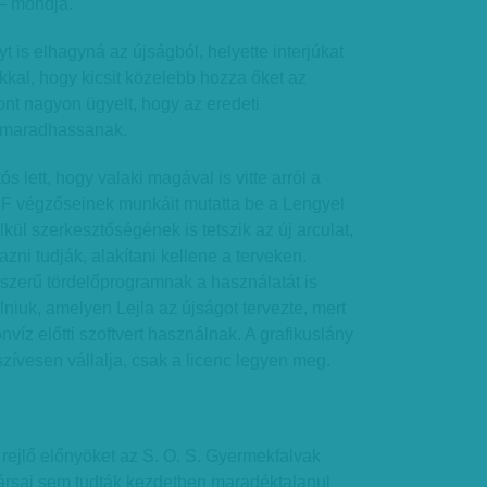
 – mondja.
yt is elhagyná az újságból, helyette interjúkat
kkal, hogy kicsit közelebb hozza őket az
nt nagyon ügyelt, hogy az eredeti
maradhassanak.
s lett, hogy valaki magával is vitte arról a
BKF végzőseinek munkáit mutatta be a Lengyel
kül szerkesztőségének is tetszik az új arculat,
zni tudják, alakítani kellene a terveken.
zerű tördelőprogramnak a használatát is
iuk, amelyen Lejla az újságot tervezte, mert
víz előtti szoftvert használnak. A grafikuslány
 szívesen vállalja, csak a licenc legyen meg.
rejlő előnyöket az S. O. S. Gyermekfalvak
rsai sem tudták kezdetben maradéktalanul