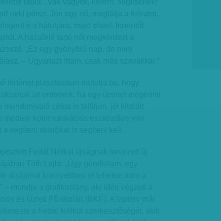
ellette tábla: „Vak vagyok, kérem, segítsenek!”
 neki pénzt. Jön egy nő, meglátja a feliratot,
szlogent ír a hátuljára, majd elsiet. Innentől
prót. A hazafelé tartó nőt megkérdezi a
rázsszó. „Ez egy gyönyörű nap, de nem
álasz. – Ugyanazt írtam, csak más szavakkal.”
gő történet plasztikusan mutatja be, hogy
akoznak az emberek, ha egy üzenet megérinti
mondanivaló célba is találjon, jól kitalált
 és modern kommunikációs eszközökre van
 segíteni akarókat is segíteni kell.
erjesztett Fedél Nélkül újságnak tervezett új
ájában Tóth Lejla. „Úgy gondoltam, egy
bb dizájnnal könnyebben el lehetne adni a
” – mondja a grafikuslány, aki idén végzett a
ós és Üzleti Főiskolán (BKF). A lapterv már
felkereste a Fedél Nélkül szerkesztőségét, akik