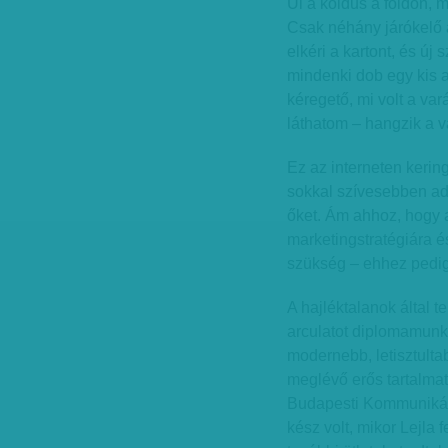
Ül a koldus a földön, m
Csak néhány járókelő ad
elkéri a kartont, és új 
mindenki dob egy kis a
kéregető, mi volt a va
láthatom – hangzik a v
Ez az interneten kerin
sokkal szívesebben ad
őket. Ám ahhoz, hogy a 
marketingstratégiára
szükség – ehhez pedig a
A hajléktalanok által t
arculatot diplomamunk
modernebb, letisztulta
meglévő erős tartalmat
Budapesti Kommunikáci
kész volt, mikor Lejla 