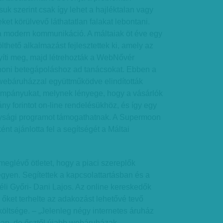
uk szerint csak így lehet a hajléktalan vagy
et körülvevő láthatatlan falakat lebontani.
 modern kommunikáció. A máltaiak öt éve egy
ölthető alkalmazást fejlesztettek ki, amely az
yíti meg, majd létrehozták a WebNővér
thoni betegápoláshoz ad tanácsokat. Ebben a
ebáruházzal együttműködve elindították
kampányukat, melynek lényege, hogy a vásárlók
y forintot on-line rendelésükhöz, és így egy
nysági programot támogathatnak. A Supermoon
 ajánlotta fel a segítségét a Máltai
meglévő ötletet, hogy a piaci szereplők
egyen. Segítettek a kapcsolattartásban és a
li Győri- Dani Lajos. Az online kereskedők
 őket terhelte az adakozást lehetővé tevő
 költsége. – „Jelenleg négy internetes áruház
an, de ősztől újabb webáruházak