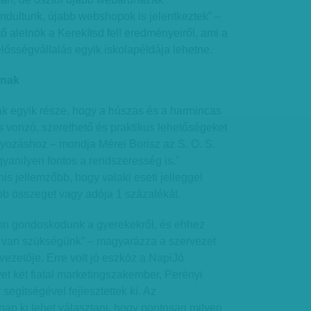
indultunk, újabb webshopok is jelentkeztek” –
 alelnök a Kerekítsd fel! eredményeiről, ami a
lelősségvállalás egyik iskolapéldája lehetne.
anak
ak egyik része, hogy a húszas és a harmincas
 vonzó, szerethető és praktikus lehetőségeket
ozáshoz – mondja Mérei Borisz az S. O. S.
yanilyen fontos a rendszeresség is.”
 jellemzőbb, hogy valaki eseti jelleggel
bb összeget vagy adója 1 százalékát.
von gondoskodunk a gyerekekről, és ehhez
e van szükségünk” – magyarázza a szervezet
ezetője. Erre volt jó eszköz a NapiJó
et két fiatal marketingszakember, Perényi
egítségével fejlesztettek ki. Az
ap ki lehet választani, hogy pontosan milyen