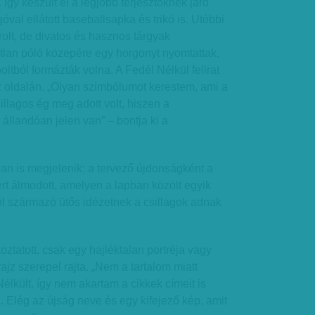
. Így készült el a legjobb terjesztőknek járó
ogóval ellátott baseballsapka és trikó is. Utóbbi
olt, de divatos és hasznos tárgyak
tlan póló közepére egy horgonyt nyomtattak,
oltból formázták volna. A Fedél Nélkül felirat
z oldalán. „Olyan szimbólumot kerestem, ami a
illagos ég meg adott volt, hiszen a
 állandóan jelen van” – bontja ki a
an is megjelenik: a tervező újdonságként a
rt álmodott, amelyen a lapban közölt egyik
ól származó ütős idézetnek a csillagok adnak
toztatott, csak egy hajléktalan portréja vagy
ajz szerepel rajta. „Nem a tartalom miatt
lkült, így nem akartam a cikkek címeit is
n. Elég az újság neve és egy kifejező kép, amit