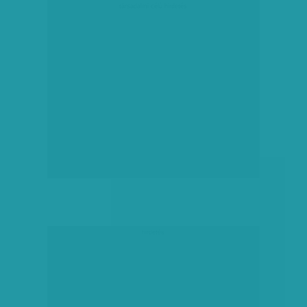
társadalmi célú hirdetés
hirdetés