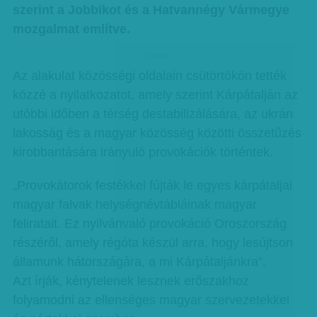
szerint a Jobbikot és a Hatvannégy Vármegye
mozgalmat említve.
hirdetes
Az alakulat közösségi oldalain csütörtökön tették
közzé a nyilatkozatot, amely szerint Kárpátalján az
utóbbi időben a térség destabilizálására, az ukrán
lakosság és a magyar közösség közötti összetűzés
kirobbantására irányuló provokációk történtek.
„Provokátorok festékkel fújták le egyes kárpátaljai
magyar falvak helységnévtábláinak magyar
feliratait. Ez nyilvánvaló provokáció Oroszország
részéről, amely régóta készül arra, hogy lesújtson
államunk hátországára, a mi Kárpátaljánkra”.
Azt írják, kénytelenek lesznek erőszakhoz
folyamodni az ellenséges magyar szervezetekkel