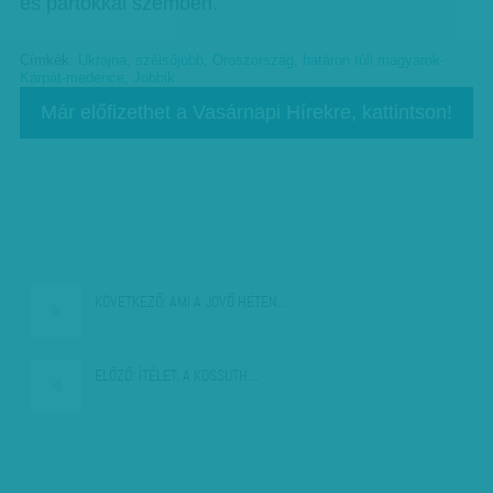
és pártokkal szemben.
Címkék:
Ukrajna
,
szélsőjobb
,
Oroszország
,
határon túli magyarok-
Kárpát-medence
,
Jobbik
Már előfizethet a Vasárnapi Hírekre, kattintson!
KÖVETKEZŐ:
AMI A JÖVŐ HÉTEN…
ELŐZŐ:
ÍTÉLET: A KOSSUTH…