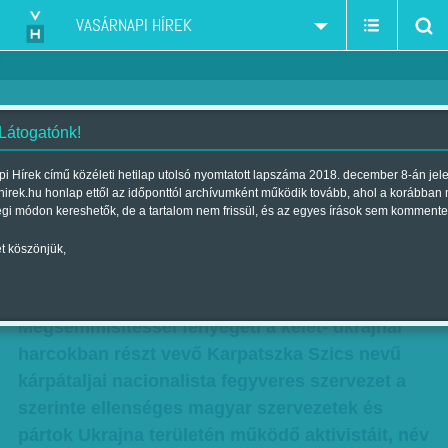
VASÁRNAPI HÍREK
 Látogatónk!
Magyar aktivistákat tesznek
i Hírek című közéleti hetilap utolsó nyomtatott lapszáma 2018. december 8-án jel
hirek.hu honlap ettől az időponttól archívumként működik tovább, ahol a korábban
felelőssé az orosz érdeket
égi módon kereshetők, de a tartalom nem frissül, és az egyes írások sem kommente
szolgáló provokációkért
t köszönjük,
Szerző:
Munkatársunktól
| Megjelent a 2015. február 22.-i lapszámban
Megsemmisítéssel fenyegeti a kelet- ukrajnai
harcokban részt vevő Karpatszka Szics nevű
kárpátaljai nacionalista fegyveres szervezet a
szerinte ellenséges magyar szervezetek és
pártok Ukrajna területén működő aktivistáit, név