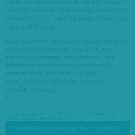
sarkát, ami ma a Balatonba ér, már el is mosta víz.
A középkorban török sajkák és magyar naszádok is
felvonultak a tavon, s nemrég Tihany előtt kerestek
egy kőszállító gályát.
A legújabb korból jellemzően a rengeteg turista által
elhagyott kisebb használati tárgyak – kulcsok,
ékszerek, szemüvegek, mobiltelefonok – és a
felborult vitorlásokról a tóba csúszott holmik –
többnyire ruhák, törülközők, papucsok,
fényképezőgépek, s jó néhány igazolvány –
temetődtek az iszapba.

Címkék:
Országos Rádió és Televízió Testület
,
Magyarországi
Európa Társaság
,
Alberto Contador
,
vb
Már előfizethet a Vasárnapi Hírekre, kattintson!