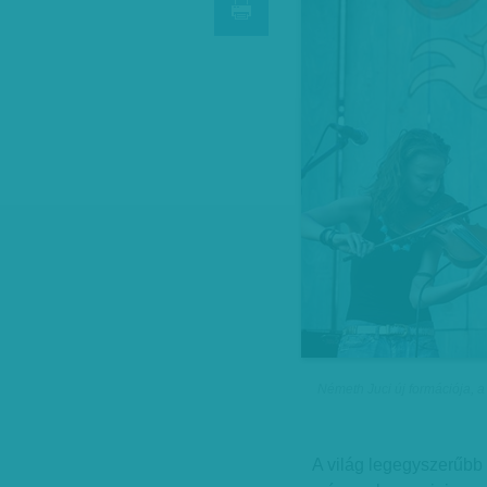
Németh Juci új formációja, 
A világ legegyszerűbb 