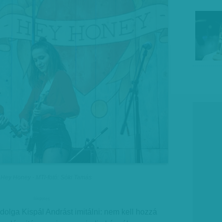
a Hey Honey - MTI-fotó: Sóki Tamás
hirdetes
dolga Kispál Andrást imitálni: nem kell hozzá