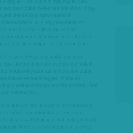
 a léggitár – ami ugye mindig kéznél van.
űn azonban többet kellett tennünk ahhoz, hogy
örnyedt ütemre hajlongás kiegészült
ykerekezéssel is. A négy éve feloszlott
orz most újra összeállt, hogy az első
t számokkal adjon bő kétórás koncertet. Nem
rás „házi fesztiválján”, a Fishing on Orfűn.
ülő fesztiválhelyszín az utóbbi években
z egyik legtrendibb nyári eseménnyé nőtte ki
ezetű rendezvény azonban mintha nem tudná
gyre növekvő embertömeggel, mintha az
t volna a családias hangulatú táborozásnál. Ami
 olyan hatalmas baj…
elassulunk az orfűi tempóhoz, bosszankodás
eltörekvő és már befutott hazai zenekarok
ti Fuckkal és a Pál utcai fiúkkal melegíthettünk,
tkozott Németh Juci új formációja is, a Hey