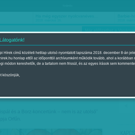
hirdetés
Ha még egyszer nyolcvanéves…
Barbie-h
2018. március 16.
2018. márci
Már előfizethet a Vasárnap
 Látogatónk!
i Hírek című közéleti hetilap utolsó nyomtatott lapszáma 2018. december 8-án jel
hirek.hu honlap ettől az időponttól archívumként működik tovább, ahol a korábban
ókusz
Szerintem
Ízlés
Sport
égi módon kereshetők, de a tartalom nem frissül, és az egyes írások sem kommente
t köszönjük,
rfű: Mintha leragadt volna
ent a 2014. június 22.-i lapszámban
ispál és a Borz-koncertünk – nem is az utolsó"
apja Orfűn.
KAPCS