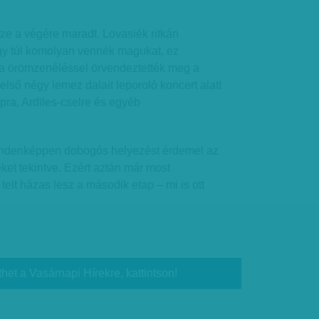
ze a végére maradt. Lovasiék ritkán
gy túl komolyan vennék magukat, ez
zta örömzenéléssel örvendeztették meg a
első négy lemez dalait leporoló koncert alatt
upra, Ardiles-cselre és egyéb
mindenképpen dobogós helyezést érdemel az
eket tekintve. Ezért aztán már most
 telt házas lesz a második etap – mi is ott
thet a Vasárnapi Hírekre, kattintson!