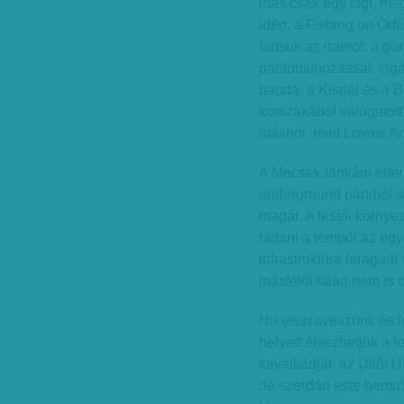
más csak egy cigi, meg
Idén, a Fishing on Orf
tartsuk az iramot: a g
pantomimozással, cigán
banda, a Kispál és a B
korszakából válogatot
máshol, mint Lovasi And
A Mecsek lankáin elter
underground partiból a
magát. A festői körny
tartani a tempót az e
infrastruktúra leragad
másfelől talán nem is
Ha visszaveszünk és l
helyett élvezhetjük a f
kavalkádját: az Üllői Ú
de szerdán este bemuta