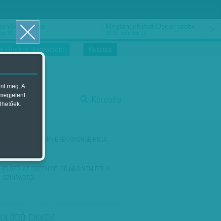
ősnők nőnapra
Megtáncoltatott Oscar-szobor
us 16.
2018. március 16.
i Hírekre, kattintson!
Kutatás
ent meg. A
start
 megjelent
Keresés
lhetőek.
stop
KÖVETKEZŐ:
GYERMEKEK GYÖNGE HÚSA
ELŐZŐ:
AZ OSZTÁLYELSŐ MÁR NEM FÉL A
SZÍNPADTÓL
OLÓDÓ CIKKEK