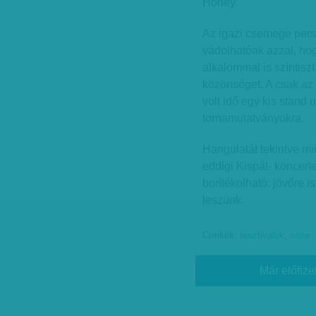
Honey.
Az igazi csemege pers
vádolhatóak azzal, ho
alkalommal is színtis
közönséget. A csak az 
volt idő egy kis stand 
tornamutatványokra.
Hangulatát tekintve 
eddigi Kispál- koncert
borítékolható: jövőre is
leszünk.
Címkék:
fesztiválok
,
zene
Már előfize