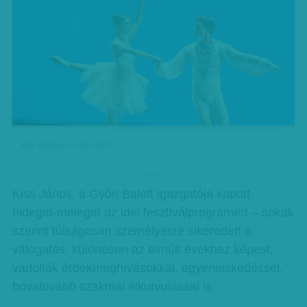
fotó: Krizsán Csaba, MTI
hirdetes
Kiss János, a Győri Balett igazgatója kapott
hideget-meleget az idei fesztiválprogramért – sokak
szerint túlságosan személyesre sikeredett a
válogatás, különösen az elmúlt évekhez képest,
vádolták érdekmeghívásokkal, egyé­nieskedéssel,
hovatovább szakmai elkurvulással is.