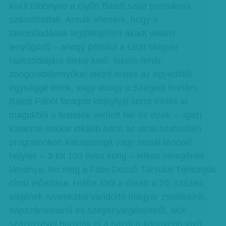
kívül többnyire a Győri Balett saját produkciói
számíthattak. Annak ellenére, hogy a
táncelőadások legtöbbjében akadt valami
lenyűgöző – ahogy például a Liszt Magyar
rapszódiájára életre kelő, fekete-fehér,
zongorabillentyűket idéző testek az egyediből
egységgé értek, vagy ahogy a Szegedi Kortárs
Balett Fából faragott királyfiját sorra lökték ki
magukból a testekre vetített fák és vizek –, igazi
katarzist sokkal inkább adott az utcai szabadtéri
programokon kalotaszegit vagy salsát táncoló
helyiek – 3-tól 103 éves korig – lelkes seregének
látványa. No meg a Fitos Dezső Társulat Tántorgók
című előadása. Hiába szól a darab a 20. század
elejének Amerikába vándorló magyar zselléreiről,
napszámosairól és szegénylegényeiről, akik
százezrével hagyták el a hazát a könnyebb jövő