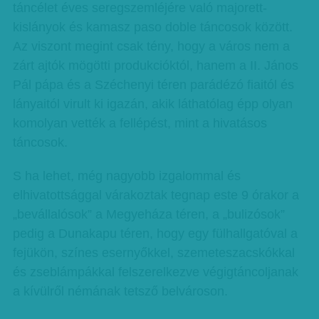
táncélet éves seregszemléjére való majorett-
kislányok és kamasz paso doble táncosok között.
Az viszont megint csak tény, hogy a város nem a
zárt ajtók mögötti produkcióktól, hanem a II. János
Pál pápa és a Széchenyi téren parádézó fiaitól és
lányai­tól virult ki igazán, akik láthatólag épp olyan
komolyan vették a fellépést, mint a hivatásos
táncosok.
S ha lehet, még nagyobb izgalommal és
elhivatottsággal várakoztak tegnap este 9 órakor a
„bevállalósok” a Megyeháza téren, a „bulizósok”
pedig a Dunakapu téren, hogy egy fülhallgatóval a
fejükön, színes esernyőkkel, szemeteszacskókkal
és zseblámpákkal felszerelkezve végigtáncoljanak
a kívülről némának tetsző belvároson.