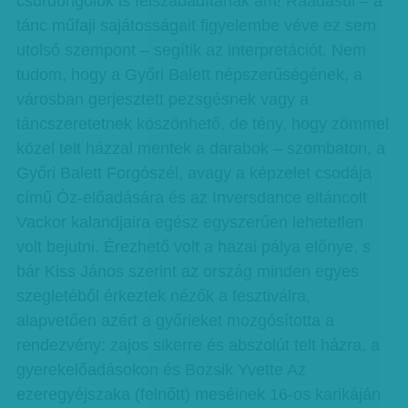
csűrdöngölők is felszabadítanak ám! Ráadásul – a
tánc műfaji sajátosságait figyelembe véve ez sem
utolsó szempont – segítik az interpretációt. Nem
tudom, hogy a Győri Balett népszerűségének, a
városban gerjesztett pezsgésnek vagy a
táncszeretetnek köszönhető, de tény, hogy zömmel
közel telt házzal mentek a darabok – szombaton, a
Győri Balett Forgószél, avagy a képzelet csodája
című Óz-előadására és az Inversdance eltáncolt
Vackor kalandjaira egész egyszerűen lehetetlen
volt bejutni. Érezhető volt a hazai pálya előnye, s
bár Kiss János szerint az ország minden egyes
szegletéből érkeztek nézők a fesztiválra,
alapvetően azért a győrieket mozgósította a
rendezvény: zajos sikerre és abszolút telt házra, a
gyerekelőadásokon és Bozsik Yvette Az
ezeregyéjszaka (felnőtt) meséinek 16-os karikáján