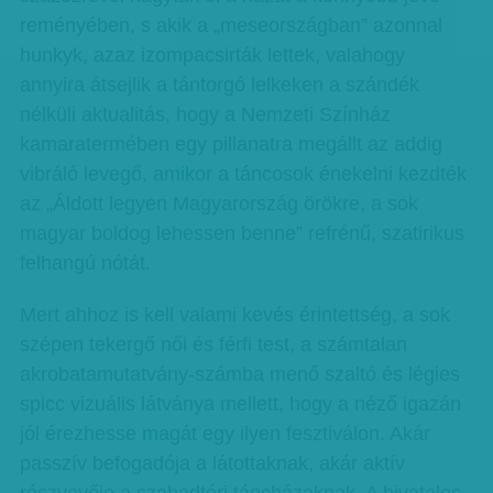
reményében, s akik a „meseországban” azonnal
hunkyk, azaz izompacsirták lettek, valahogy
annyira átsejlik a tántorgó lelkeken a szándék
nélküli aktualitás, hogy a Nemzeti Színház
kamaratermében egy pillanatra megállt az addig
vibráló levegő, amikor a táncosok énekelni kezdték
az „Áldott legyen Magyarország örökre, a sok
magyar boldog lehessen benne” refrénű, szatirikus
felhangú nótát.
Mert ahhoz is kell valami kevés érintettség, a sok
szépen tekergő női és férfi test, a számtalan
akrobatamutatvány-számba menő szaltó és légies
spicc vizuális látványa mellett, hogy a néző igazán
jól érezhesse magát egy ilyen fesztiválon. Akár
passzív befogadója a látottaknak, akár aktív