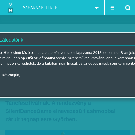
VASÁRNAPI HÍREK
 Látogatónk!
Profik, bevállalósok, bulizók
i Hírek című közéleti hetilap utolsó nyomtatott lapszáma 2018. december 8-án jel
hirek.hu honlap ettől az időponttól archívumként működik tovább, ahol a korábban
Szerző:
Csejtei Orsolya
| Megjelent a 2012. június 24.-i lapszámban
égi módon kereshetők, de a tartalom nem frissül, és az egyes írások sem kommente
t köszönjük,
Szemeteszacskó, zseblámpa, fényképezőgép,
rádiós mobil, fülhallgató és a bevállalós győriek
voltak a főszereplői a VIII. Magyar
Táncfesztiválnak. A rendezvény a
SilentDanceGame elnevezésű flashmobbal
zárult tegnap este Győrben.