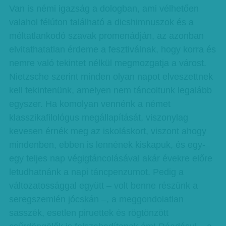
Van is némi igazság a dologban, ami vélhetően
valahol félúton található a dicshimnuszok és a
méltatlankodó szavak promenádján, az azonban
elvitathatatlan érdeme a fesztiválnak, hogy korra és
nemre való tekintet nélkül megmozgatja a várost.
Nietzsche szerint minden olyan napot elveszettnek
kell tekintenünk, amelyen nem táncoltunk legalább
egyszer. Ha komolyan vennénk a német
klasszikafilológus megállapítását, viszonylag
kevesen érnék meg az iskoláskort, viszont ahogy
mindenben, ebben is lennének kiskapuk, és egy-
egy teljes nap végigtáncolásával akár évekre előre
letudhatnánk a napi táncpenzumot. Pedig a
változatossággal együtt – volt benne részünk a
seregszemlén jócskán –, a meggondolatlan
sasszék, esetlen piruettek és rögtönzött