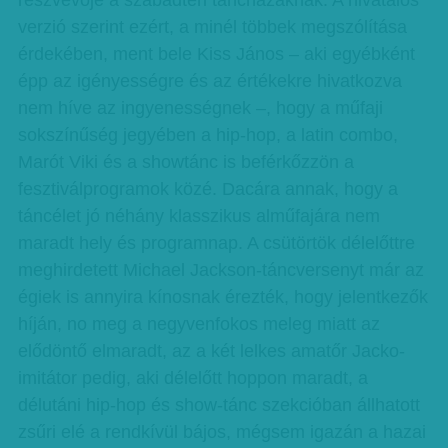
részvevője a szabadtéri táncházaknak. A hi­­vatalos
verzió szerint ezért, a minél többek megszólítása
érdekében, ment bele Kiss János – aki egyébként
épp az igényességre és az értékekre hivatkozva
nem híve az ingyenességnek –, hogy a műfaji
sokszínűség je­­gyében a hip-hop, a latin com­bo,
Marót Viki és a show­tánc is beférkőzzön a
fesztiválprogramok közé. Dacára annak, hogy a
táncélet jó néhány klasszikus alműfajára nem
maradt hely és programnap. A csütörtök délelőttre
meghirdetett Michael Jackson-táncversenyt már az
égiek is annyira kínosnak érezték, hogy jelentkezők
híján, no meg a negyvenfokos meleg miatt az
elődöntő elmaradt, az a két lelkes amatőr Jacko-
imitátor pedig, aki délelőtt hoppon ma­­radt, a
délutáni hip-hop és show-tánc szekcióban állhatott
zsűri elé a rendkívül bájos, mégsem igazán a hazai