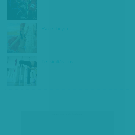
Rázós lányok
Testsimítás tilos
társadalmi célú hirdetés