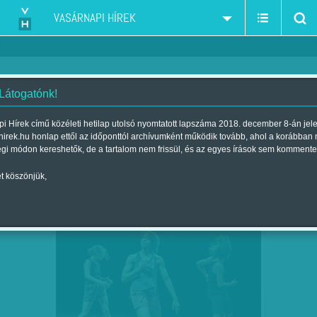
VASÁRNAPI HÍREK
 Látogatónk!
i Hírek című közéleti hetilap utolsó nyomtatott lapszáma 2018. december 8-án jel
hirek.hu honlap ettől az időponttól archívumként működik tovább, ahol a korábban
égi módon kereshetők, de a tartalom nem frissül, és az egyes írások sem kommente
t köszönjük,
A VÁRAKOZÁS MÁMORÁBAN
FEB
07