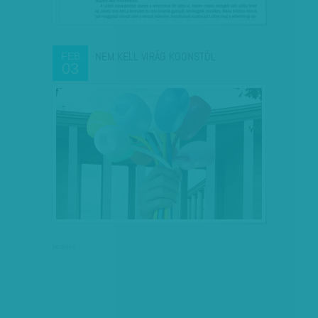
NEM KELL VIRÁG KOONSTÓL
FEB
03
hirdetés