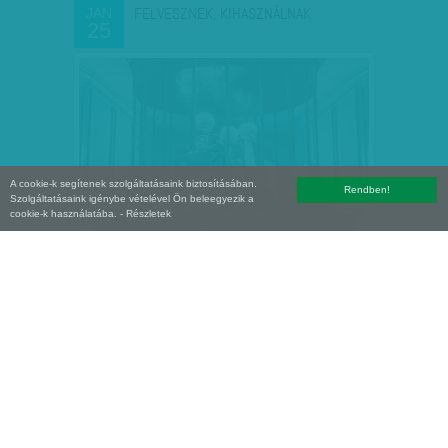
FELVESZNEK, KIHASZNÁLNAK
JAN
25
A cookie-k segítenek szolgáltatásaink biztosításában.
Rendben!
Szolgáltatásaink igénybe vételével Ön beleegyezik a
cookie-k használatába.
- Részletek
SZUBKULTURÁLIS KIÁLTVÁNY
JAN
23