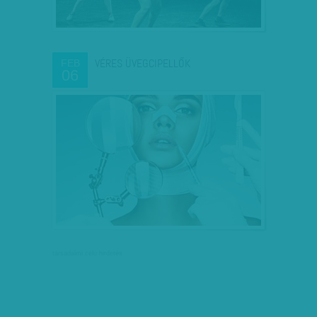
VÉRES ÜVEGCIPELLŐK
FEB
06
társadalmi célú hirdetés