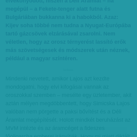
elvékonyodott, hiszen a Déli Áramlat – ha
megépül – a Fekete-tenger alatt futna és
Bulgáriában bukkanna ki a habokból. Azaz:
Kijev soha többé nem tudna a Nyugat-Európába
tartó gázcsövek elzárásával zsarolni. Nem
véletlen, hogy az orosz térnyerést lassító erők
más szövetségesek és módszerek után néznek,
például a magyar színtéren.
hirdetes
Mindenki nevetett, amikor Lajos azt kezdte
mondogatni, hogy elvi kifogásai vannak az
oroszokkal szemben – mesélte egy üzletember, akit
aztán mélyen megdöbbentett, hogy Simicska Lajos
valóban nem pörgette a paksi bővítést és a Déli
Áramlat megépítését. Holott mindkét beruházást az
MVM intézte és az áramcéget a fideszes
főoligarcha emberei irányítják. Hogy mi miatt diktált