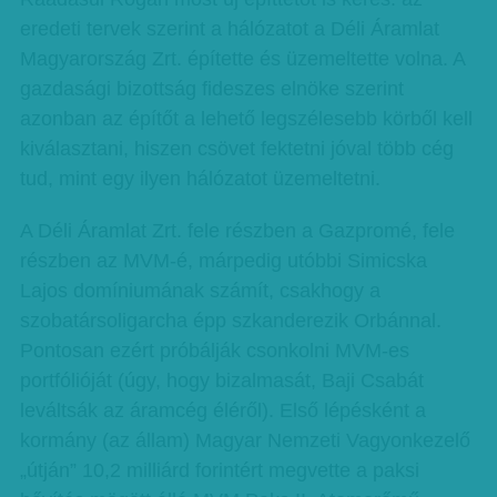
eredeti tervek szerint a hálózatot a Déli Áramlat
Magyarország Zrt. építette és üzemeltette volna. A
gazdasági bizottság fideszes elnöke szerint
azonban az építőt a lehető legszélesebb körből kell
kiválasztani, hiszen csövet fektetni jóval több cég
tud, mint egy ilyen hálózatot üzemeltetni.
A Déli Áramlat Zrt. fele részben a Gazpromé, fele
részben az MVM-é, márpedig utóbbi Simicska
Lajos domíniumának számít, csakhogy a
szobatársoligarcha épp szkanderezik Orbánnal.
Pontosan ezért próbálják csonkolni MVM-es
portfólióját (úgy, hogy bizalmasát, Baji Csabát
leváltsák az áramcég éléről). Első lépésként a
kormány (az állam) Magyar Nemzeti Vagyonkezelő
„útján” 10,2 milliárd forintért megvette a paksi