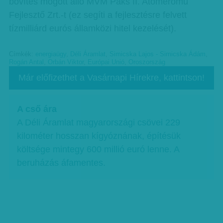
bővítés mögött álló MVM Paks II. Atomerőmű
Fejlesztő Zrt.-t (ez segíti a fejlesztésre felvett
tízmilliárd eurós államközi hitel kezelését).
Címkék:
energiaügy
,
Déli Áramlat
,
Simicska Lajos - Simicska Ádám
,
Rogán Antal
,
Orbán Viktor
,
Európai Unió
,
Oroszország
Már előfizethet a Vasárnapi Hírekre, kattintson!
A cső ára
A Déli Áramlat magyarországi csövei 229
kilométer hosszan kígyóznának, építésük
költsége mintegy 600 millió euró lenne. A
beruházás áfamentes.