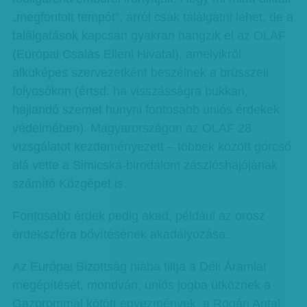
„megfontolt tempót”, arról csak találgatni lehet, de a
találgatások kapcsán gyakran hangzik el az OLAF
(Európai Csalás Elleni Hivatal), amelyikről
alkuképes szervezetként beszélnek a brüsszeli
folyosókon (értsd: ha visszásságra bukkan,
hajlandó szemet hunyni fontosabb uniós érdekek
védelmében). Magyarországon az OLAF 28
vizsgálatot kezdeményezett – többek között górcső
alá vette a Simicska-birodalom zászlóshajójának
számító Közgépet is.
Fontosabb érdek pedig akad, például az orosz
érdekszféra bővítésének akadályozása.
Az Európai Bizottság hiába tiltja a Déli Áramlat
megépítését, mondván, uniós jogba ütköznek a
Gazprommal kötött egyezmények, a Rogán Antal