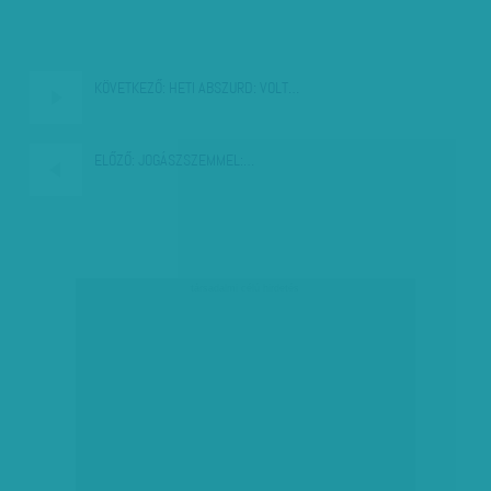
KÖVETKEZŐ:
HETI ABSZURD: VOLT…
ELŐZŐ:
JOGÁSZSZEMMEL:…
társadalmi célú hirdetés