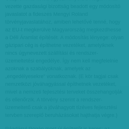
vezette gazdasági bizottság beadott egy módosító
javaslatot a fideszes Mengyi Roland
törvényjavaslatához, amiben lehetővé tenné, hogy
az EU-t megkerülve Magyarország megkezdhesse
a Déli Áramlat építését. A módosítás lényege: olyan
gázipari cég is építhetne vezetéket, amelyiknek
nincs úgynevezett szállítási és rendszer-
üzemeltetési engedélye. Így nem kell megfelelnie
azoknak a szabályoknak, amelyek az
„engedélyesekre” vonatkoznak. (E kör tagjai csak
nemzetközi jóváhagyással építhetnek vezetéket,
mivel a nemzeti fejlesztési terveket összehangolják
és ellenőrzik. A törvény szerint a rendszer-
üzemeltető csak a jóváhagyott tízéves fejlesztési
tervben szereplő beruházásokat hajthatja végre.)
Ráadásul Rogán most új építtetőt is keres: az