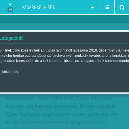
VASÁRNAPI HÍREK
 Látogatónk!
Déli Áramlat: mindent kikerülnek
i Hírek című közéleti hetilap utolsó nyomtatott lapszáma 2018. december 8-án jel
hirek.hu honlap ettől az időponttól archívumként működik tovább, ahol a korábban
Szerző:
N. B. GY.
| Megjelent a 2014. november 02.-i lapszámban
égi módon kereshetők, de a tartalom nem frissül, és az egyes írások sem kommente
t köszönjük,
Mindent kikerülnek. - Bojkott,
számlabefagyasztás, politikai dörgedelem – az
EU nagyjából elment a falig Ukrajna
védelmében, nem valószínű, hogy nagyobb
nyomás alá helyezi Moszkvát. Ehhez ugyanis
Kijev hathatós segítségére lenne szükség, ám
az ukrán zsarolópotenciál meglehetősen