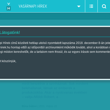
VASÁRNAPI HÍREK
 Látogatónk!
Országos Rádió és Televízió Testület
szűkítés:
i Hírek című közéleti hetilap utolsó nyomtatott lapszáma 2018. december 8-án jel
hirek.hu honlap ettől az időponttól archívumként működik tovább, ahol a korábban
égi módon kereshetők, de a tartalom nem frissül, és az egyes írások sem kommente
t köszönjük,
VÉRLÁZÍTÓAN HUMOROS
MÁJ
22
Olyan társadalmi kavargás van, hogy van
miről beszélnie a színháznak. Sok mindent
belehallanak, látnak az emberek a
produkciókba. Akár a nyolcvanas években
– vallja Alföldi Róbert, a…
Bóta Gábor
| 2011. május 22.