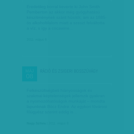
Eredetileg borral keverte ki John Smith
Pemberton az akkor még gyógyhatású
készítménynek szánt hűsítőt, ám az 1885-
ös alkoholtilalom miatt a szeszt felváltotta
a víz, s így a cocawine…
2011. május 8.
RÁCIÓ ÉS ZSIGERI BOSSZÚVÁGY
MÁJ
08
Felkészültségbeli hiányosságok és
szakmai képtelenségek jellemzik gyakran
a nyomozóhatóságok munkáját – mondta
lapunknak Bócz Endre. Az egykori fővárosi
főügyész szerint eddig is…
Nagy Szilvia
| 2011. május 8.