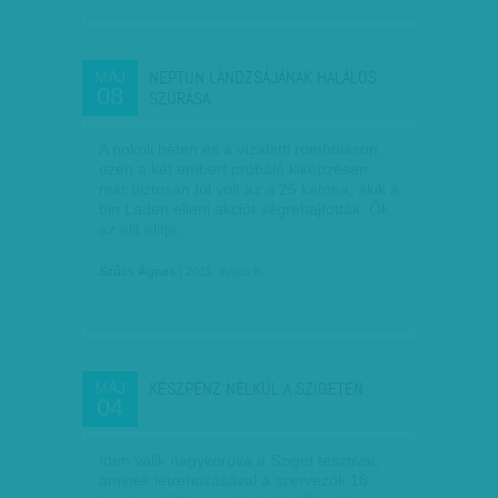
NEPTUN LÁNDZSÁJÁNAK HALÁLOS
MÁJ
08
SZÚRÁSA
A pokoli héten és a vízalatti romboláson,
ezen a két embert próbáló kiképzésen
már biztosan túl volt az a 25 katona, akik a
bin Laden elleni akciót végrehajtották. Ők
az elit elitje,…
Szűcs Ágnes
| 2011. május 8.
KÉSZPÉNZ NÉLKÜL A SZIGETEN
MÁJ
04
Idén válik nagykorúvá a Sziget fesztivál,
aminek létrehozásával a szervezők 18