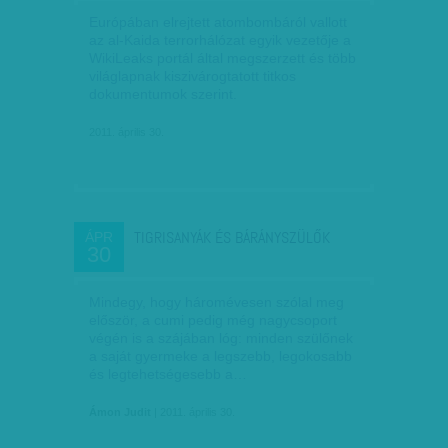
Európában elrejtett atombombáról vallott
az al-Kaida terrorhálózat egyik vezetője a
WikiLeaks portál által megszerzett és több
világlapnak kiszivárogtatott titkos
dokumentumok szerint.
2011. április 30.
TIGRISANYÁK ÉS BÁRÁNYSZÜLŐK
ÁPR
30
Mindegy, hogy háromévesen szólal meg
először, a cumi pedig még nagycsoport
végén is a szájában lóg: minden szülőnek
a saját gyermeke a legszebb, legokosabb
és legtehetségesebb a…
Ámon Judit
| 2011. április 30.