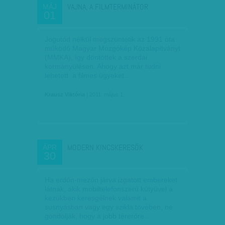
VAJNA, A FILMTERMINÁTOR
MÁJ
01
Jogutód nélkül megszüntetik az 1991 óta
működő Magyar Mozgókép Közalapítványt
(MMKA), így döntöttek a szerdai
kormányülésen. Ahogy azt már tudni
lehetett: a filmes ügyeket…
Krausz Viktória
| 2011. május 1.
MODERN KINCSKERESŐK
ÁPR
30
Ha erdőn-mezőn járva izgatott embereket
látnak, akik mobiltelefonszerű kütyüvel a
kezükben keresgélnek valamit a
susnyásban vagy egy szikla tövében, ne
gondolják, hogy a jobb térerőre…