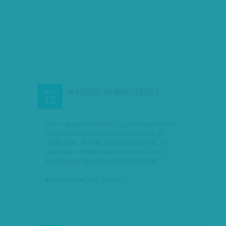
MI LESZEL, HA NAGY LESZEL?
MÁJ
12
Már a pocakban sem vagyunk egyformák.
Meghatároz bennünket a genetika, a
családunk, a hely, ahová születünk. Mi
választjuk, milyen utat követünk, de a
gyerekeink helyett nem dönthetünk.
Bálint Orsolya
| 2011. május 12.