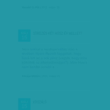
Vasvári G. Pál
| 2011. május 15.
SÖRÖZÉS KÉT HÚSZ ÉV MELLETT
MÁJ
15
Nem sokkal a rendszerváltás után a
tévében Nyers Rezsőt faggatták, hogy
hová lett az a sok pénz (vagyis, hogy mire
költötték az államadósságot?). Mire Nyers
nem kezdte sorolni a…
Almási Miklós
| 2011. május 15.
KÓSZÁLÓ
MÁJ
15