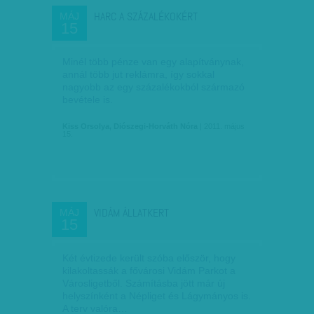
HARC A SZÁZALÉKOKÉRT
MÁJ
15
Minél több pénze van egy alapítványnak,
annál több jut reklámra, így sokkal
nagyobb az egy százalékokból származó
bevétele is.
Kiss Orsolya, Diószegi-Horváth Nóra
| 2011. május
15.
VIDÁM ÁLLATKERT
MÁJ
15
Két évtizede került szóba először, hogy
kilakoltassák a fővárosi Vidám Parkot a
Városligetből. Számításba jött már új
helyszínként a Népliget és Lágymányos is.
A terv valóra…