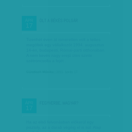
ÖLT A BÉKÉS POLGÁR
ÁPR
17
Tizenhét éven át ismeretlen volt a tettes:
megöltek egy vállalkozót 1994. augusztus
14-én, budapesti, Római-parti otthonában.
A nem kevés nagy erejű ütés szinte
szétroncsolta a fejét.…
Gündisch Mónika
| 2011. április 17.
FEGYVERBE, MAGYAR?
ÁPR
17
Ha az első felvonásban előkerül egy
pisztoly, az a darab végéig el is sül. Alap