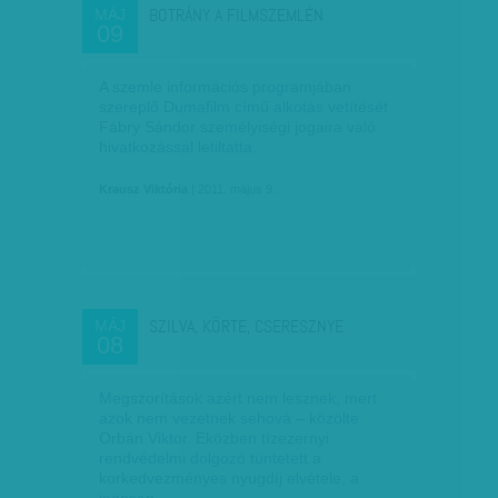
BOTRÁNY A FILMSZEMLÉN
MÁJ
09
A szemle információs programjában
szereplő Dumafilm című alkotás vetítését
Fábry Sándor személyiségi jogaira való
hivatkozással letiltatta.
Krausz Viktória
| 2011. május 9.
SZILVA, KÖRTE, CSERESZNYE
MÁJ
08
Megszorítások azért nem lesznek, mert
azok nem vezetnek sehová – közölte
Orbán Viktor. Eközben tízezernyi
rendvédelmi dolgozó tüntetett a
korkedvezményes nyugdíj elvétele, a