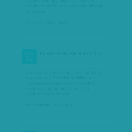
évvel ezelőtt egy sokszínű, változatos,
később multikulturális kavalkádot alkottak,
és az évek…
Ámon Judit
| 2011. május 4.
TŰZRAKTÉR ÚGY VAN, HOGY NINCS
MÁJ
01
A terézvárosi önkormányzat csütörtökön
úgy döntött: a Tűzraktér multikulturális
közösségi találkahely nem működhet
tovább a Hegedű utca 3.-ban, ám
továbbra is alkotóházként…
Krausz Viktória
| 2011. május 1.