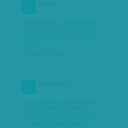
AKI SZÁMÍT
ÁPR
23
Wael Ghonimmal, az egyiptomi felkelést a
Facebookon szervező fiatal aktivistával
kezdődik az amerikai Time magazin idei
összeállítása a világ legbefolyásosabb
embereiről.
Szűcs Ágnes
| 2011. április 23.
TŰZOLTÓ LESZEL
ÁPR
23
Van egy látomásom. Hiába hessegetem
el, mindig visszajön. Két, végletekig
felajzott tömeget látok, amint egymással
farkasszemet néznek az Andrássy úton.
Az egyik oldalon pajzsos, sisakos,…