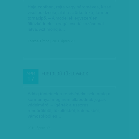
Haja copfban, rajta vagy hároméves, kissé
viseltes dzseki, alatta szürke trikó, farmer,
tornacipő. – A modellek egyszerűen
öltözködnek – reagál csodálkozásomat
látva. Azt mondja,…
Farkas Tímea
| 2011. április 20.
FÜSTÖLGŐ TŰZLOVAGOK
ÁPR
17
Addig tüntetnek a rendvédelmisek, amíg a
kormánnyal meg nem állapodnak jogaik
védelméről – ígérték a tízezres,
rendőrökből, tűzoltókból, katonákból,
vámosokból és…
2011. április 17.