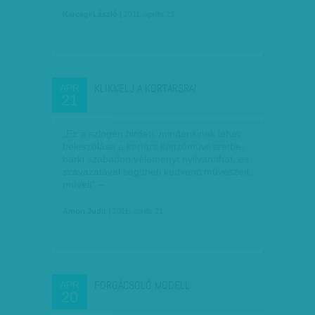
Karcagi László
| 2011. április 23.
KLIKKELJ A KORTÁRSRA!
ÁPR
21
„Ez a szlogen hirdeti: mindenkinek lehet
beleszólása a kortárs képzőművészetbe,
bárki szabadon véleményt nyilváníthat, és
szavazatával segítheti kedvenc művészeit,
műveit” –…
Ámon Judit
| 2011. április 21.
FORGÁCSOLÓ MODELL
ÁPR
20