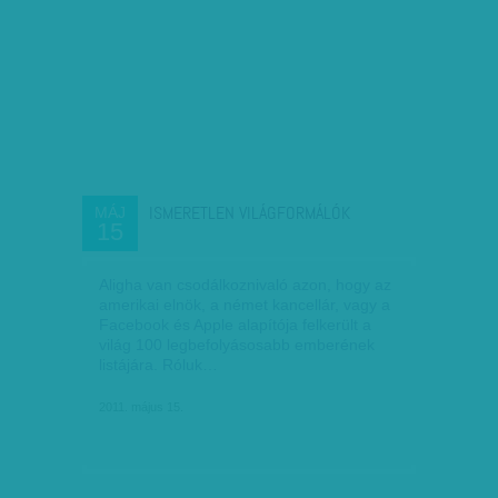
ISMERETLEN VILÁGFORMÁLÓK
MÁJ
15
Aligha van csodálkoznivaló azon, hogy az
amerikai elnök, a német kancellár, vagy a
Facebook és Apple alapítója felkerült a
világ 100 legbefolyásosabb emberének
listájára. Róluk…
2011. május 15.