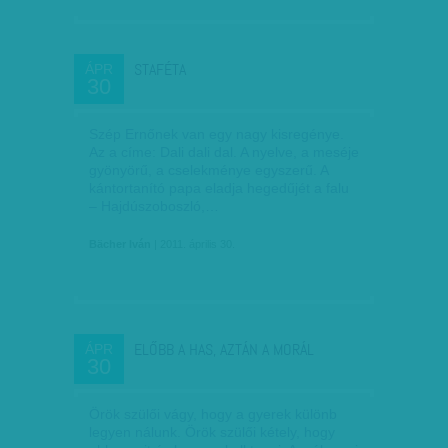
STAFÉTA
ÁPR
30
Szép Ernőnek van egy nagy kisregénye.
Az a címe: Dali dali dal. A nyelve, a meséje
gyönyörű, a cselekménye egyszerű. A
kántortanító papa eladja hegedűjét a falu
– Hajdúszoboszló,…
Bächer Iván
| 2011. április 30.
ELŐBB A HAS, AZTÁN A MORÁL
ÁPR
30
Örök szülői vágy, hogy a gyerek különb
legyen nálunk. Örök szülői kétely, hogy