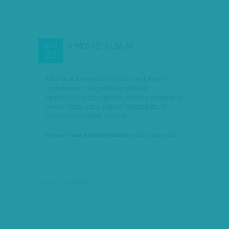
A RÁCS KÉT OLDALÁN
MÁJ
22
Mintha a börtönőrök több megbánást
mutatnának. Legalábbis akikkel
riporterünk beszélgetett, mintha megbánta
volna, hogy ezt a pályát választotta. A
fiatalkorú elítéltek viszont…
Farkas Tímea, Kemény Krisztina
| 2011. május 22.
társadalmi célú hirdetés