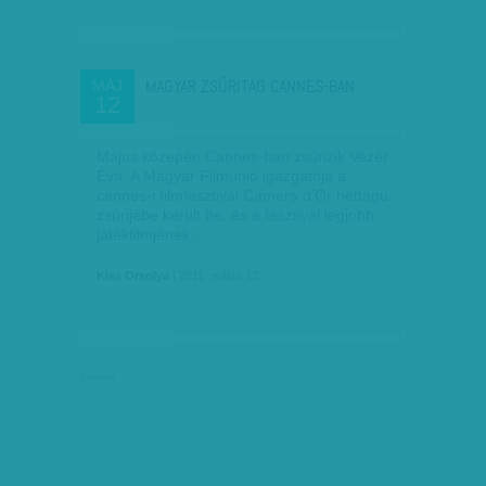
MAGYAR ZSŰRITAG CANNES-BAN
MÁJ
12
Május közepén Cannes-ban zsűrizik Vezér
Éva. A Magyar Filmunió igazgatója a
cannes-i filmfesztivál Camera d’Or héttagú
zsűrijébe került be, és a fesztivál legjobb
játékfilmjének…
Kiss Orsolya
| 2011. május 12.
hirdetés