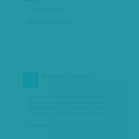
1. Franyó szótára
Bächer Iván
| 2011. május 15.
TÉVEDÉSBŐL TERRORISTA
MÁJ
15
„Elnézést az okozott kellemetlenségért!” –
áll abban a válaszlevélben, amelyben a
BRFK elutasítja Judit kártérítési kérelmét.
Judit azt kéri, ne írjam le a teljes nevét,…
Farkas Tímea
| 2011. május 15.