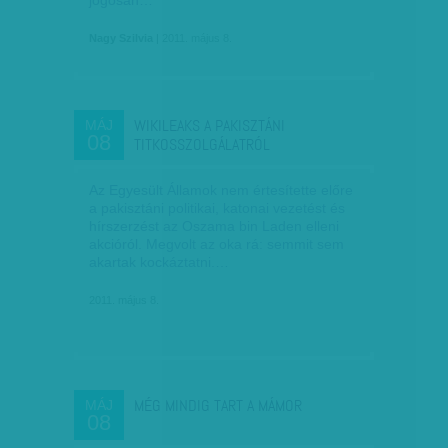
jogosan…
Nagy Szilvia
| 2011. május 8.
WIKILEAKS A PAKISZTÁNI
MÁJ
08
TITKOSSZOLGÁLATRÓL
Az Egyesült Államok nem értesítette előre
a pakisztáni politikai, katonai vezetést és
hírszerzést az Oszama bin Laden elleni
akcióról. Megvolt az oka rá: semmit sem
akartak kockáztatni.…
2011. május 8.
MÉG MINDIG TART A MÁMOR
MÁJ
08