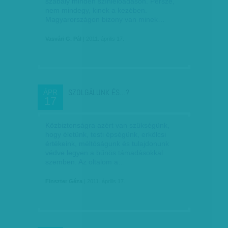
szabály minden színielőadáson. Persze,
nem mindegy, kinek a kezében.
Magyarországon bizony van minek…
Vasvári G. Pál
| 2011. április 17.
SZOLGÁLUNK ÉS…?
ÁPR
17
Közbiztonságra azért van szükségünk,
hogy életünk, testi épségünk, erkölcsi
értékeink, méltóságunk és tulajdonunk
védve legyen a bűnös támadásokkal
szemben. Az oltalom a…
Finszter Géza
| 2011. április 17.