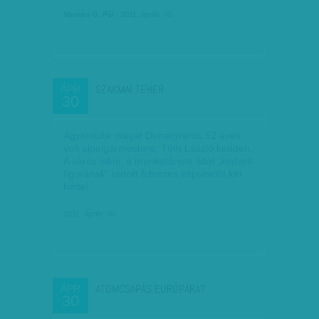
Vasvári G. Pál
| 2011. április 30.
SZAKMAI TEHER
ÁPR
30
Agyonlőtte magát Dunaújváros 52 éves
volt alpolgármestere, Tóth László kedden.
A város lakói, a munkatársak által „kedvelt
figurának” tartott fideszes képviselőt két
héttel…
2011. április 30.
ATOMCSAPÁS EURÓPÁRA?
ÁPR
30