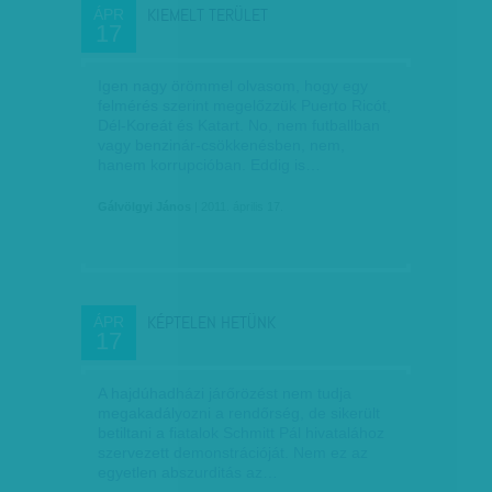
KIEMELT TERÜLET
ÁPR
17
Igen nagy örömmel olvasom, hogy egy
felmérés szerint megelőzzük Puerto Ricót,
Dél-Koreát és Katart. No, nem futballban
vagy benzinár-csökkenésben, nem,
hanem korrupcióban. Eddig is…
Gálvölgyi János
| 2011. április 17.
KÉPTELEN HETÜNK
ÁPR
17
A hajdúhadházi járőrözést nem tudja
megakadályozni a rendőrség, de sikerült
betiltani a fiatalok Schmitt Pál hivatalához
szervezett demonstrációját. Nem ez az
egyetlen abszurditás az…