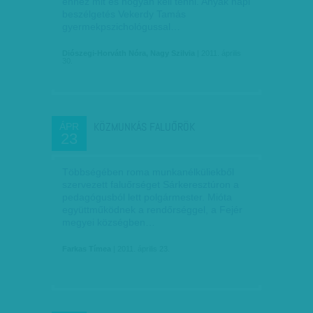
ehhez mit és hogyan kell tenni. Anyák napi
beszélgetés Vekerdy Tamás
gyermekpszichológussal…
Diószegi-Horváth Nóra, Nagy Szilvia
| 2011. április
30.
KÖZMUNKÁS FALUŐRÖK
ÁPR
23
Többségében roma munkanélküliekből
szervezett faluőrséget Sárkeresztúron a
pedagógusból lett polgármester. Mióta
együttműködnek a rendőrséggel, a Fejér
megyei községben…
Farkas Tímea
| 2011. április 23.