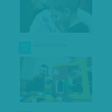
AMIKOR APA HAZAJÖN
ÁPR
21