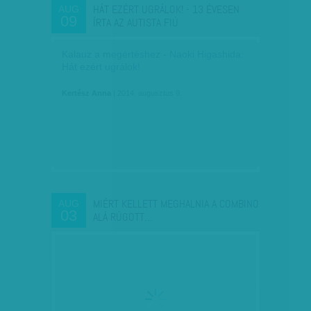
HÁT EZÉRT UGRÁLOK! - 13 ÉVESEN
AUG
09
ÍRTA AZ AUTISTA FIÚ
Kalauz a megértéshez - Naoki Higashida:
Hát ezért ugrálok!
Kertész Anna
| 2014. augusztus 9.
MIÉRT KELLETT MEGHALNIA A COMBINO
AUG
03
ALÁ RÚGOTT…