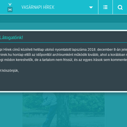
VASÁRNAPI HÍREK
 Látogatónk!
pszichológus-pszichiáter-pszichoterápia
szűkítés:
i Hírek című közéleti hetilap utolsó nyomtatott lapszáma 2018. december 8-án jel
hirek.hu honlap ettől az időponttól archívumként működik tovább, ahol a korábban
égi módon kereshetők, de a tartalom nem frissül, és az egyes írások sem kommente
t köszönjük,
HALLUCINÁL, ŐRJÖNG, MAGÁT VAGY
MÁRC
20
MÁSOKAT BÁNT - A…