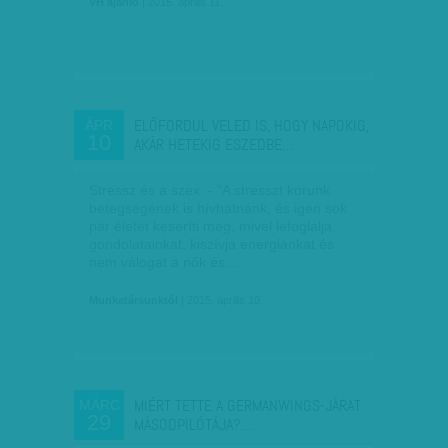
VH ajánló
| 2015. április 11.
ELŐFORDUL VELED IS, HOGY NAPOKIG,
ÁPR
10
AKÁR HETEKIG ESZEDBE…
Stressz és a szex. - "A stresszt korunk
betegségének is hívhatnánk, és igen sok
pár életét keseríti meg, mivel lefoglalja
gondolatainkat, kiszívja energiánkat és
nem válogat a nők és…
Munkatársunktól
| 2015. április 10.
MIÉRT TETTE A GERMANWINGS-JÁRAT
MÁRC
29
MÁSODPILÓTÁJA?…