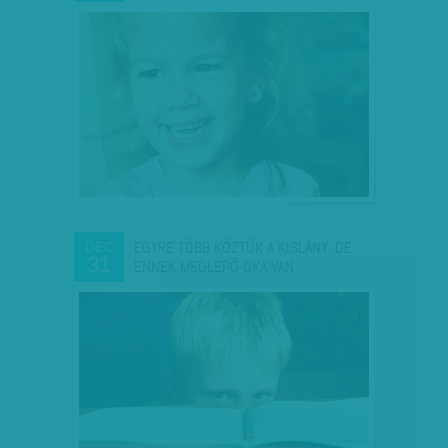
EGYRE TÖBB KÖZTÜK A KISLÁNY, DE
DEC
31
ENNEK MEGLEPŐ OKA VAN