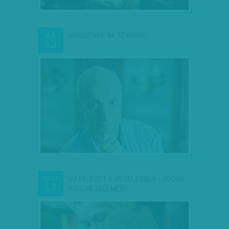
NINCSENEK RÁ SZAVAINK
JÚL
13
ÚJ FEJEZET A MESÉLÉSBEN - BOOKR
MÁJ
17
KIDS MESEÉLMÉNY