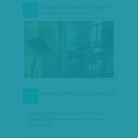
CSOPORTOS JÓZANODÁS PIZSAMA ÉS
FEB
14
FEHÉR KÖPENY NÉLKÜL -…
ANYÁRÓL LÁNYRA SZÁLL A DEPRESSZIÓ
FEB
11
A lánygyermekek az anyjuktól öröklik az
agyfelépítésüket, ezzel együtt a mentális
zavaraikat is.
Munkatársunktól
| 2016. február 11.