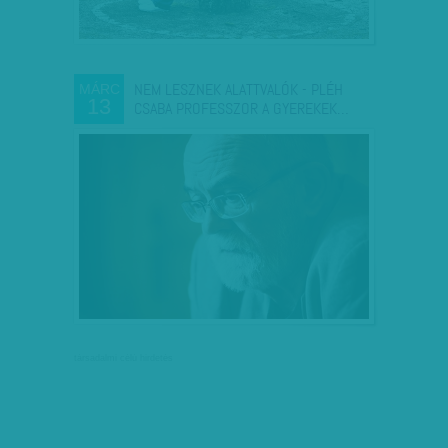
NEM LESZNEK ALATTVALÓK - PLÉH
MÁRC
13
CSABA PROFESSZOR A GYEREKEK…
társadalmi célú hirdetés