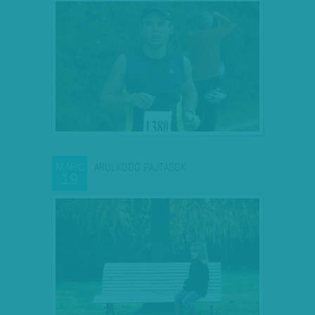
ÁRULKODÓ PAJTÁSOK
MÁRC
19