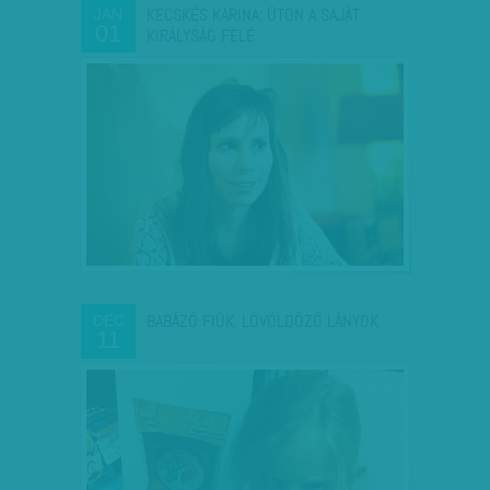
KECSKÉS KARINA: ÚTON A SAJÁT
JAN
01
KIRÁLYSÁG FELÉ
BABÁZÓ FIÚK, LÖVÖLDÖZŐ LÁNYOK
DEC
11