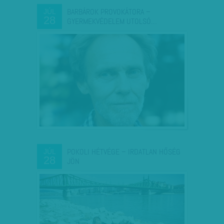
BARBÁROK PROVOKÁTORA –
JÚL
28
GYERMEKVÉDELEM UTOLSÓ…
POKOLI HÉTVÉGE – IRDATLAN HŐSÉG
JÚL
28
JÖN