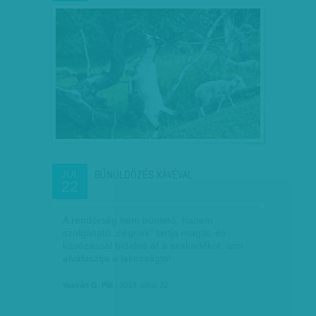
BŰNÜLDÖZÉS KÁVÉVAL
JÚL
22
A rendőrség nem büntető, hanem
szolgáltató „cégnek” tartja magát, és
kávézással hidalná át a szakadékot, ami
elválasztja a lakosságtól.
Vasvári G. Pál
| 2013. július 22.