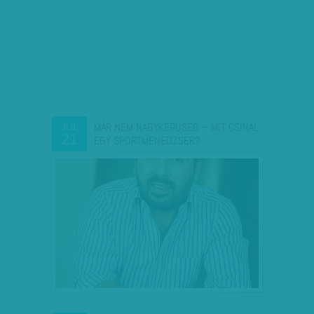
MÁR NEM NAGYKÉPŰSÉG – MIT CSINÁL
JÚL
21
EGY SPORTMENEDZSER?