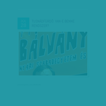
TUSNÁDFÜRDŐ: VAN-E BENNE
JÚL
28
RENDSZER?
társadalmi célú hirdetés