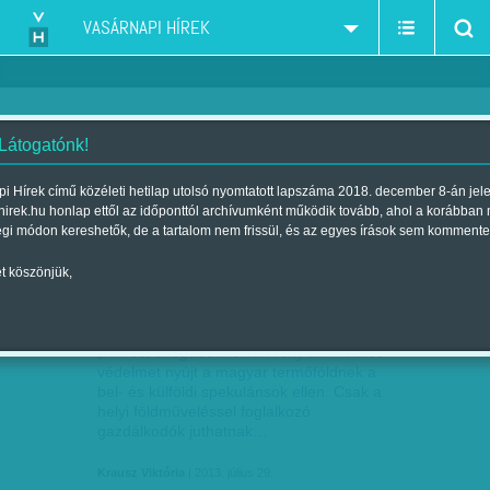
VASÁRNAPI HÍREK
 Látogatónk!
Magyarország
szűkítés:
i Hírek című közéleti hetilap utolsó nyomtatott lapszáma 2018. december 8-án jel
hirek.hu honlap ettől az időponttól archívumként működik tovább, ahol a korábban
égi módon kereshetők, de a tartalom nem frissül, és az egyes írások sem kommente
t köszönjük,
NEM KELL A BIO
JÚL
29
„A most elfogadott földtörvény atombiztos
védelmet nyújt a magyar termőföldnek a
bel- és külföldi spekulánsok ellen. Csak a
helyi földműveléssel foglalkozó
gazdálkodók juthatnak…
Krausz Viktória
| 2013. július 29.