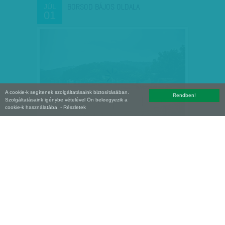
BORSOD BÁJOS OLDALA
JÚL
01
A cookie-k segítenek szolgáltatásaink biztosításában.
Rendben!
Szolgáltatásaink igénybe vételével Ön beleegyezik a
cookie-k használatába.
- Részletek
MITŐL LESZ ITT TÖBB GYEREK?
JÚN
30