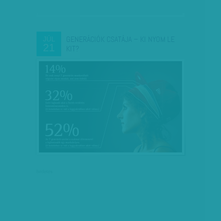
GENERÁCIÓK CSATÁJA – KI NYOM LE
JÚL
21
KIT?
hirdetés