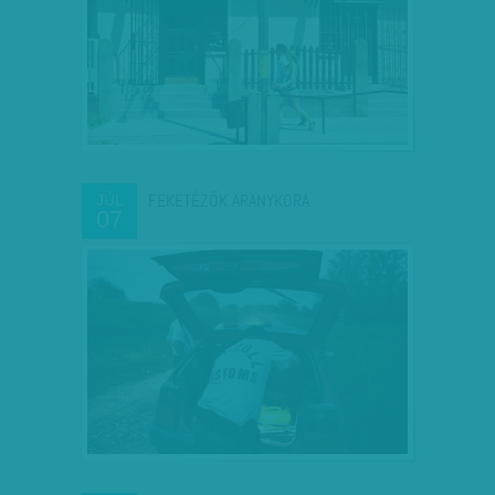
FEKETÉZŐK ARANYKORA
JÚL
07