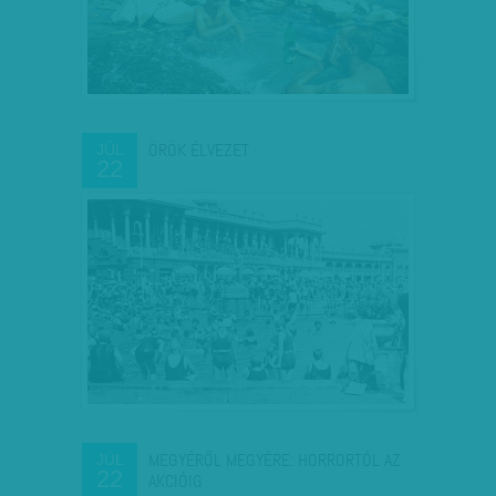
ÖRÖK ÉLVEZET
JÚL
22
MEGYÉRŐL MEGYÉRE: HORRORTÓL AZ
JÚL
22
AKCIÓIG