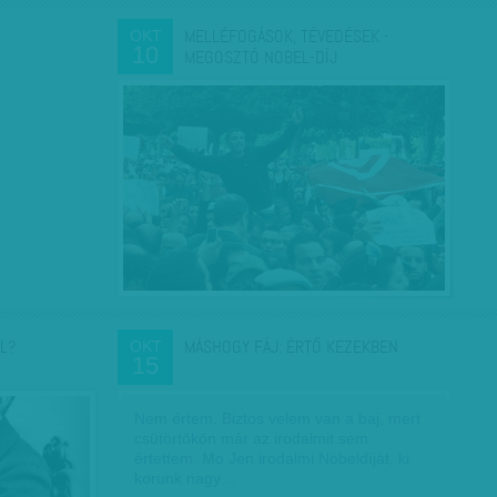
MELLÉFOGÁSOK, TÉVEDÉSEK -
OKT
10
MEGOSZTÓ NOBEL-DÍJ
L?
MÁSHOGY FÁJ: ÉRTŐ KEZEKBEN
OKT
15
Nem értem. Biztos velem van a baj, mert
csütörtökön már az irodalmit sem
értettem. Mo Jen irodalmi Nobeldíját, ki
korunk nagy…