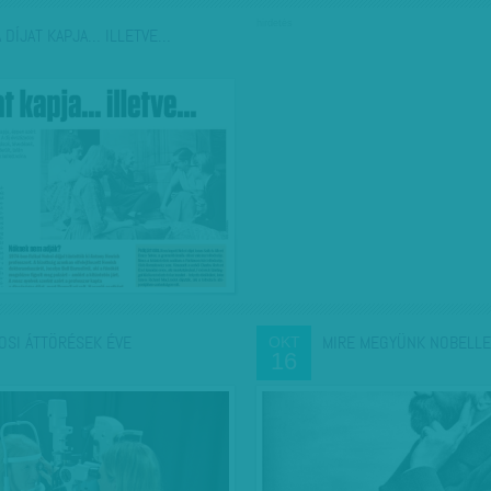
hirdetés
A DÍJAT KAPJA… ILLETVE…
OSI ÁTTÖRÉSEK ÉVE
MIRE MEGYÜNK NOBELLE
OKT
16