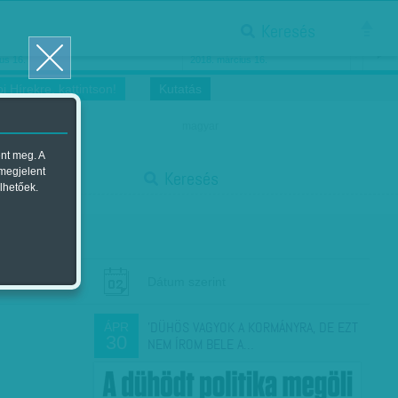
Keresés
ősnők nőnapra
Megtáncoltatott Oscar-szobor
us 16.
2018. március 16.
i Hírekre, kattintson!
Kutatás
magyar
ent meg. A
start
 megjelent
Keresés
lhetőek.
stop
Dátum szerint
'DÜHÖS VAGYOK A KORMÁNYRA, DE EZT
ÁPR
30
NEM ÍROM BELE A…