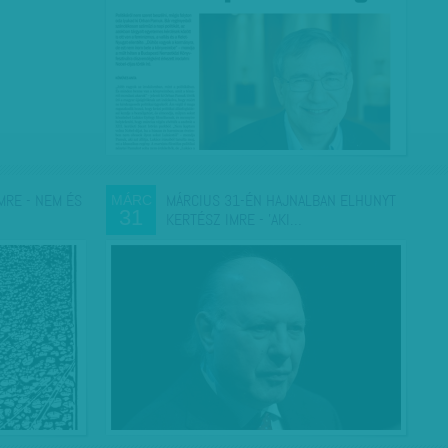
MRE - NEM ÉS
MÁRCIUS 31-ÉN HAJNALBAN ELHUNYT
MÁRC
31
KERTÉSZ IMRE - 'AKI…