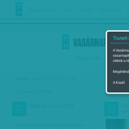
Összes cikk
Friss
Fókusz
Szerintem
Í
Chipekkel a rák ellen
Párkapcsolati matiné
2018. március 12.
2018. március 16.
Tisztelt
A Vasárnap
vasarnapi
Összes cikk
Friss
F
cikkek a r
Megértésé
Nobel-díj - Alfred Nobel
szűkítés:
A Kiadó
Szűrések beállítása
Szer
NOBEL-DÍJ: ELHALASZTVA
A D
MÁJ
MÁJ
07
03
KÖN
Idén nem adja ki a svéd akadémia az