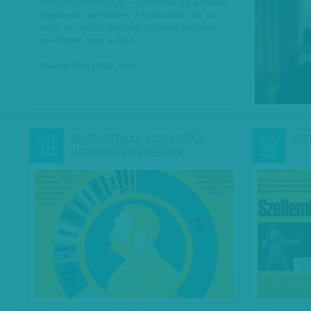
irodalmi Nobel-díjat – jelentette be a Nobel
Alapítvány pénteken. A halasztás oka az,
hogy az utóbbi időkben számos botrány
rendítette meg a díjat…
Kövesdi Péter
| 2018. május 7.
SEJTPUSZTULÁS, ICIPICI GÉPEK,
SZE
OKT
AUG
10
25
HATALMAS FELFEDEZÉSEK