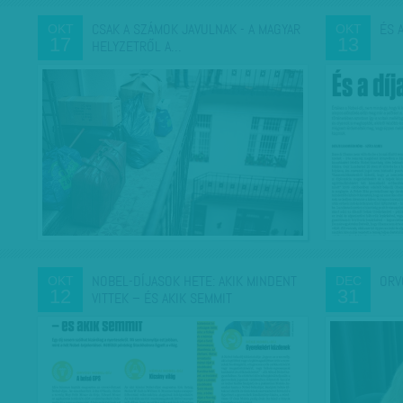
CSAK A SZÁMOK JAVULNAK - A MAGYAR
ÉS 
OKT
OKT
17
13
HELYZETRŐL A…
NOBEL-DÍJASOK HETE: AKIK MINDENT
ORV
OKT
DEC
12
31
VITTEK – ÉS AKIK SEMMIT