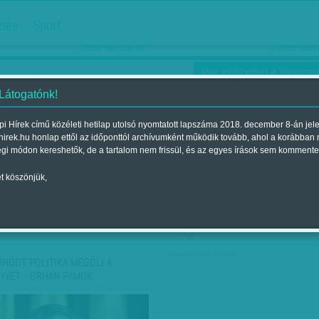
hirdetés
zlés
Sport
Ha még egyszer nyolcvanéves…
Barbie-h
2018. március 16.
2018. márci
Már előfizethet a Vasárnap
 Látogatónk!
i Hírek című közéleti hetilap utolsó nyomtatott lapszáma 2018. december 8-án jel
hirek.hu honlap ettől az időponttól archívumként működik tovább, ahol a korábban
ókusz
Szerintem
Ízlés
Sport
égi módon kereshetők, de a tartalom nem frissül, és az egyes írások sem kommente
t köszönjük,
ző szerint
Címke szerint
társadalmi célú hirdetés
ÜHÖDT POLITIKA MEGÖLI A
YVET - ORHAN PAMUK…