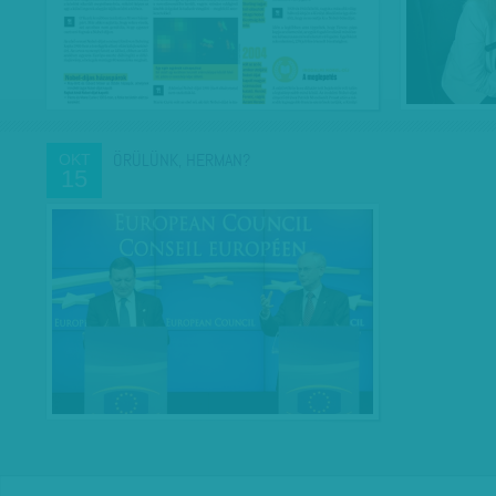
ÖRÜLÜNK, HERMAN?
OKT
15