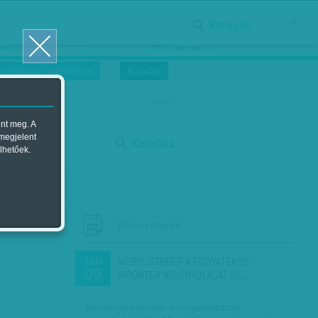
Keresés
ősnők nőnapra
Megtáncoltatott Oscar-szobor
us 16.
2018. március 16.
i Hírekre, kattintson!
Kutatás
magyar
ent meg. A
start
 megjelent
Keresés
lhetőek.
stop
Dátum szerint
MERYL STREEP A FOGYATÉKOS
JAN
09
RIPORTER KIGÚNYOLÁSÁT IS…
Keményen bírálta a megválasztott