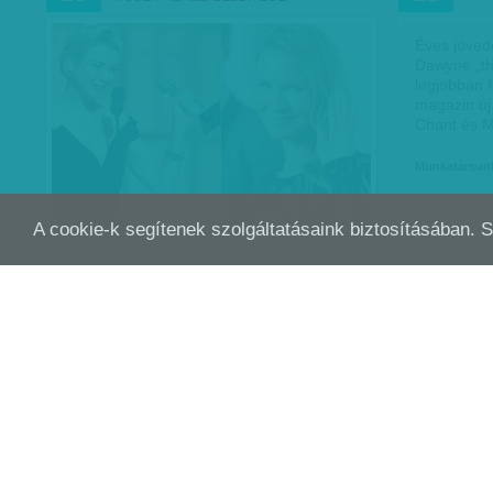
Éves jövede
Dawyne „th
legjobban f
magazin új 
Chant és M
Munkatársun
A cookie-k segítenek szolgáltatásaink biztosításában. 
EGY TALÁLKOZÓ KÖVETKEZMÉNYEI -
KÖS
JÚL
JÚL
02
02
KÍNÁNAK ELÉG INDOK,…
Letilthatják Lady Gaga kínai koncertjeit, és
betilthatják a lemezeit is, miután a
popénekesnő Indianapolisban találkozott a
dalai lámával.
Bálint Orsolya
| 2016. július 2.