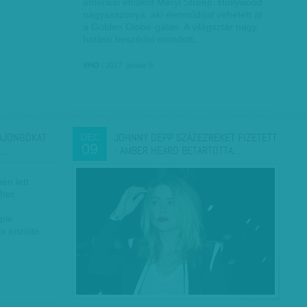
amerikai elnököt Meryl Streep. Hollywood
nagyasszonya, aki életműdíjat vehetett át
a Golden Globe-gálán. A világsztár nagy
hatású beszédet mondott,…
VHO
| 2017. január 9.
RAJONGÓKAT
JOHNNY DEPP SZÁZEZREKET FIZETETT
DEC
09
R…
- AMBER HEARD BETARTOTTA…
en lett
her.
ple
a közölte: