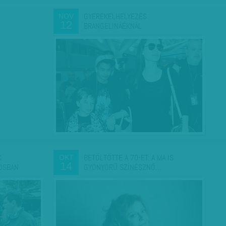
GYEREKELHELYEZÉS
NOV
12
BRANGELINÁÉKNÁL
K
BETÖLTÖTTE A 70-ET: A MA IS
OKT
14
OSBAN
GYÖNYÖRŰ SZÍNÉSZNŐ…