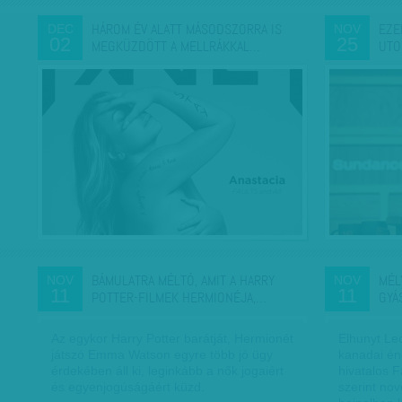
HÁROM ÉV ALATT MÁSODSZORRA IS
EZE
DEC
NOV
02
25
MEGKÜZDÖTT A MELLRÁKKAL…
UTO
BÁMULATRA MÉLTÓ, AMIT A HARRY
MÉL
NOV
NOV
11
11
POTTER-FILMEK HERMIONÉJA,…
GYÁ
Az egykor Harry Potter barátját, Hermionét
Elhunyt Le
játszó Emma Watson egyre több jó ügy
kanadai én
érdekében áll ki, leginkább a nők jogaiért
hivatalos 
és egyenjogúságáért küzd.
szerint no