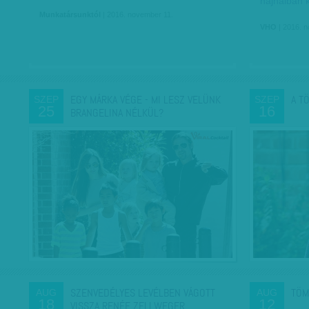
hajnalban k
Munkatársunktól
| 2016. november 11.
VHO
| 2016. 
EGY MÁRKA VÉGE - MI LESZ VELÜNK
A T
SZEP
SZEP
25
16
BRANGELINA NÉLKÜL?
SZENVEDÉLYES LEVÉLBEN VÁGOTT
TÖM
AUG
AUG
18
12
VISSZA RENÉE ZELLWEGER