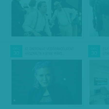
AZ ÖNIRÓNIÁT VÉDŐPÁNCÉLKÉNT
EGY
DEC
DEC
30
30
HASZNÁLTA A STAR WARS…
UTÁ