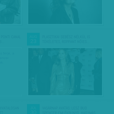
 PONTI CANAL
PLASZTIKAI SEBÉSZ NÉLKÜL IS
AUG
23
RI…
TÖKÉLETES, ROPPANT NŐIES…
s férje, a
lencei
ek.
HIVATALOSAN
VASÁRNAP AVATÁS: LESZ BUD
JÚL
30
TT
SPENCER-EMLÉKBUNYÓ, HAGYMÁS…