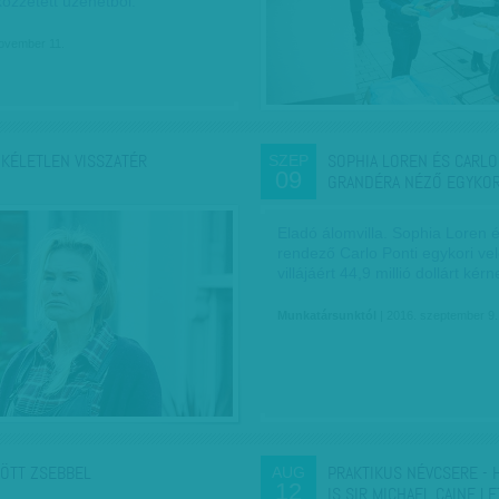
özzétett üzenetből.
november 11.
ÖKÉLETLEN VISSZATÉR
SOPHIA LOREN ÉS CARLO
SZEP
09
GRANDÉRA NÉZŐ EGYKO
Eladó álomvilla. Sophia Loren é
rendező Carlo Ponti egykori ve
villájáért 44,9 millió dollárt kérn
Munkatársunktól
| 2016. szeptember 9.
ÖTT ZSEBBEL
PRAKTIKUS NÉVCSERE - 
AUG
12
IS SIR MICHAEL CAINE LE