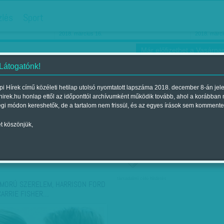
hirdetés
zlés
Sport
Ha még egyszer nyolcvanéves…
Barbie-h
2018. március 16.
2018. márci
Már előfizethet a Vasárnap
 Látogatónk!
i Hírek című közéleti hetilap utolsó nyomtatott lapszáma 2018. december 8-án jel
hirek.hu honlap ettől az időponttól archívumként működik tovább, ahol a korábban
ókusz
Szerintem
Ízlés
Sport
égi módon kereshetők, de a tartalom nem frissül, és az egyes írások sem kommente
t köszönjük,
ző szerint
Címke szerint
társadalmi célú hirdetés
MORÚ SZERELEM, HARRISON FORD
CARRIE FISHER…