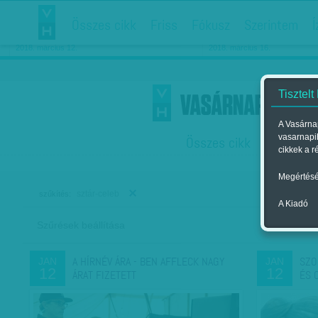
Összes cikk
Friss
Fókusz
Szerintem
Í
Chipekkel a rák ellen
Párkapcsolati matiné
2018. március 12.
2018. március 16.
Tisztelt
A Vasárnap
vasarnapi
Összes cikk
Friss
F
cikkek a r
Megértésé
sztár-celeb
szűkítés:
A Kiadó
Szűrések beállítása
Szer
A HÍRNÉV ÁRA - BEN AFFLECK NAGY
SZO
JAN
JAN
12
12
ÁRAT FIZETETT
ÉS 