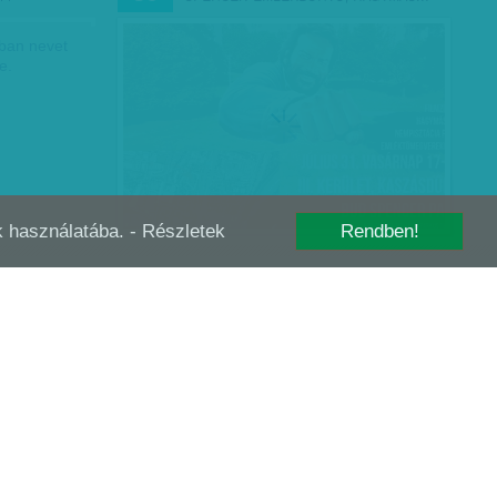
ában nevet
e.
-k használatába.
- Részletek
Rendben!
ELYSZÍNI
DAVID HASSELHOFF SOKALLJA AZ
ÁPR
29
-I…
ASZONYTARTÁST