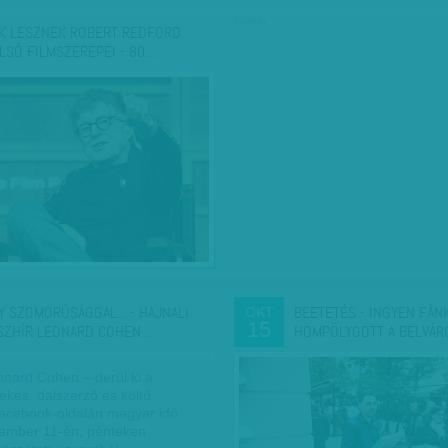
hirdetés
K LESZNEK ROBERT REDFORD
LSÓ FILMSZEREPEI - 80…
Y SZOMORÚSÁGGAL... - HAJNALI
BEETETÉS - INGYEN FÁN
OKT
15
SZHÍR LEONARD COHEN…
HÖMPÖLYGÖTT A BELVÁR
onard Cohen – derül ki a
ekes, dalszerző és költő
Facebook-oldalán magyar idő
vember 11-én, pénteken