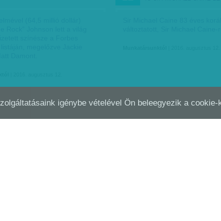
lmével (64,5 millió dollár)
Sir Michael Caine 83 éves kor
e Rock” Johnson lett a világ
változtatott, Sir Michael Caine-r
izetett színésze a Forbes
listáján, megelőzve Jackie
Munkatársunktól
| 2016. augusztus 12.
att Damont.
któl
| 2016. augusztus 12.
Szolgáltatásaink igénybe vételével Ön beleegyezik a cookie
ZÖNJÜK, BUD!
A PILLANATRÓL SZÓL - H
MÁJ
14
BESZÁMOLÓNK A CANNES