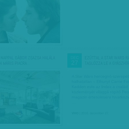
 NAPPAL GÁBOR ZSAZSA HALÁLA
EZÚTTAL A STAR WARS-
DEC
27
N MÁRIS PIACRA…
TAGLÓZZA LE A GYÁSZHÍ
A Star Wars hercegnő-szerepéb
halhatatlan – Elhunyt Carrie Fis
Kedden este az Index a család
közleményét világgá röpítő Peo
magazin értesülésére hivatkozv
…
VHO
| 2016. december 27.