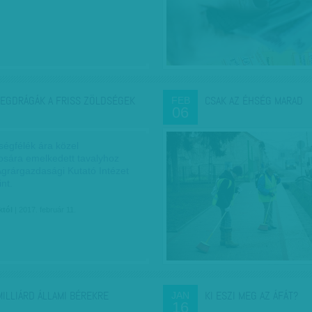
EGDRÁGÁK A FRISS ZÖLDSÉGEK
CSAK AZ ÉHSÉG MARAD
FEB
06
ségfélék ára közel
sára emelkedett tavalyhoz
Agrárgazdasági Kutató Intézet
int.
któl
| 2017. február 11.
MILLIÁRD ÁLLAMI BÉREKRE
KI ESZI MEG AZ ÁFÁT?
JAN
16