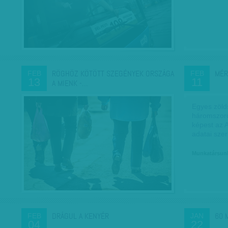
RÖGHÖZ KÖTÖTT SZEGÉNYEK ORSZÁGA
MÉR
FEB
FEB
13
11
A MIENK -…
Egyes zöld
háromszoro
képest az 
adatai szer
Munkatársun
DRÁGUL A KENYÉR
60 
FEB
JAN
04
22