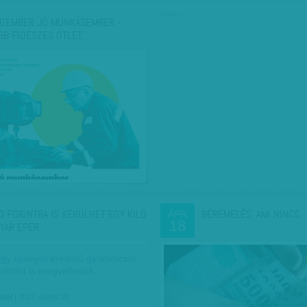
hirdetés
GEMBER JÓ MUNKÁSEMBER -
BB FIDESZES ÖTLET,…
0 FORINTBA IS KERÜLHET EGY KILÓ
BÉREMELÉS, AMI NINCS
ÁPR
18
YAR EPER
agy spanyol eredetű gyümölcsöt
rintért is megvehetjük.
któl
| 2017. április 28.