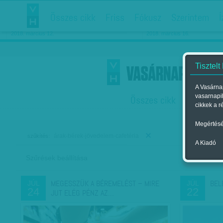
Összes cikk
Friss
Fókusz
Szerintem
Í
Chipekkel a rák ellen
Párkapcsolati matiné
2018. március 12.
2018. március 16.
Tisztelt
A Vasárnap
vasarnapi
Összes cikk
Friss
F
cikkek a r
Megértésé
árak-bérek-jövedelem-cafetéria
szűkítés:
A Kiadó
Szűrések beállítása
Szer
MEGESSZÜK A BÉREMELÉST – MIRE
BEL
JÚL
JÚL
24
22
JUT ELÉG PÉNZ AZ…