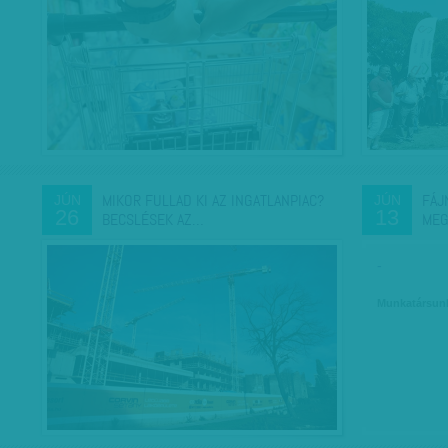
MIKOR FULLAD KI AZ INGATLANPIAC?
FÁJ
JÚN
JÚN
26
13
BECSLÉSEK AZ…
MEG
-
Munkatársun