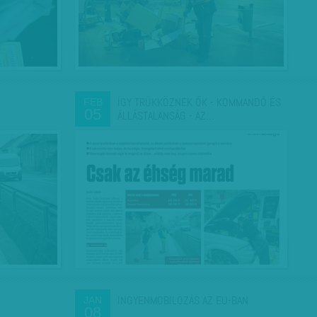
ÍGY TRÜKKÖZNEK ŐK - KOMMANDÓ ÉS
FEB
05
ÁLLÁSTALANSÁG - AZ…
INGYENMOBILOZÁS AZ EU-BAN
JAN
08