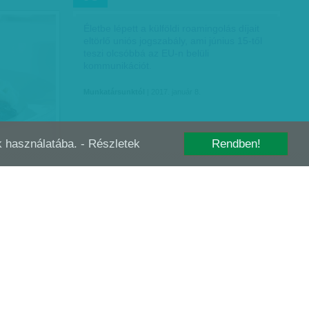
Életbe lépett a külföldi roamingolás díjait
eltörlő uniós jogszabály, ami június 15-től
teszi olcsóbbá az EU-n belüli
kommunikációt.
Munkatársunktól
| 2017. január 8.
-k használatába.
- Részletek
Rendben!
REMELKEDÉST
SZTRÁJKRENESZÁNSZ
NOV
20
alékos
januártól,
alékkal
Tanács is