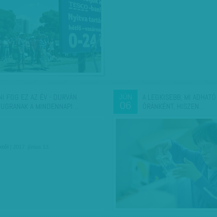
NI FOG EZ AZ ÉV - DURVÁN
A LEGKISEBB, MI ADHATÓ
JÚN
06
UGRANAK A MINDENNAPI…
ÓRÁNKÉNT, HISZEN…
któl
| 2017. június 13.