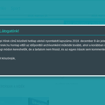
hirdetés
zlés
Sport
Ha még egyszer nyolcvanéves…
Barbie-h
2018. március 16.
2018. márci
Már előfizethet a Vasárnap
 Látogatónk!
i Hírek című közéleti hetilap utolsó nyomtatott lapszáma 2018. december 8-án jel
hirek.hu honlap ettől az időponttól archívumként működik tovább, ahol a korábban
ókusz
Szerintem
Ízlés
Sport
égi módon kereshetők, de a tartalom nem frissül, és az egyes írások sem kommente
t köszönjük,
ző szerint
Címke szerint
társadalmi célú hirdetés
EROKKAN A VIDÉK