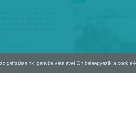
 állami bérekre. A minimálbér és
lt bérminimum megemelése
liárd forintot különített el a
és az állami cégek dolgozóinak
re.
któl
| 2017. január 22.
Szolgáltatásaink igénybe vételével Ön beleegyezik a cookie
ŰNIK PÁR SZÁZMILLIÁRD, A KICSIK
HARMINCSZÁZALÉKOS Á
DEC
03
VNAK, A MULTIK…
JÓSOLNAK - VAN, AHOL…
Minden drágább - Harmincszáz
áremelkedést jósolnak a pékek 
de van, ahol most már 15 száz
drágább a pékáru. A Tejtermék 
szólt, hogy minimum 10…
Munkatársunktól
| 2016. december 3.