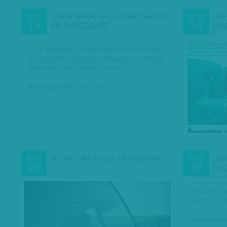
DURVA ÁREMELKEDÉS, NAGY TERÜLETI
ÖRE
MÁJ
MÁJ
19
16
KÜLÖNBSÉGEKKEL
ÚJA
15,4 százalék – átlagosan ennyivel nőttek
a lakásárak tavaly az országban a Magyar
Nemzeti Bank adatai szerint.
Munkatársunktól
| 2017. május 19.
HÉTMILLIÁRD PLUSZ A BKV-SOKNAK
250
ÁPR
ÁPR
28
28
MAG
Az olasz v
akár 750 fo
Munkatársun