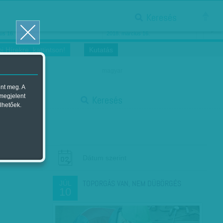
Keresés
ősnők nőnapra
Megtáncoltatott Oscar-szobor
us 16.
2018. március 16.
i Hírekre, kattintson!
Kutatás
magyar
ent meg. A
start
 megjelent
Keresés
lhetőek.
stop
Dátum szerint
TOPORGÁS VAN, NEM DÜBÖRGÉS
JÚL
10