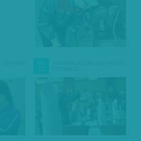
 - 220 FORINT
'A SZÁNDÉK JÓ, CSAK LEHET, HOGY AZ
MÁJ
22
ÉTTERMEK EGY…