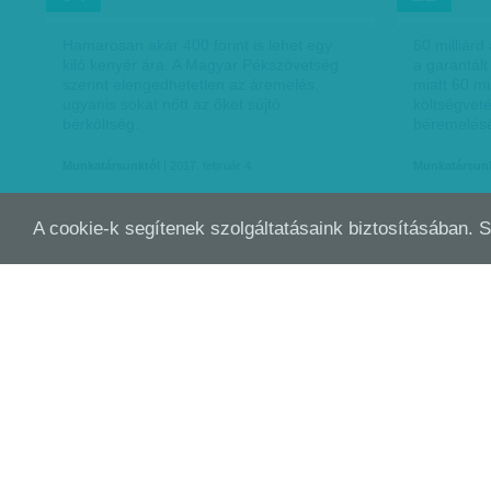
Hamarosan akár 400 forint is lehet egy
60 milliárd
kiló kenyér ára. A Magyar Pékszövetség
a garantá
szerint elengedhetetlen az áremelés,
miatt 60 mil
ugyanis sokat nőtt az őket sújtó
költségvet
bérköltség.
béremelésé
Munkatársunktól
| 2017. február 4.
Munkatársun
A cookie-k segítenek szolgáltatásaink biztosításában. 
13,2 EURÓS ÁTLAG AZ UNIÓS
ELT
DEC
DEC
12
07
TAGÁLLAMOKBAN - 3,6 EURÓ…
SZÍ
13,2 – ennyi volt az átlagos órabér az
uniós tagállamokban – euróban (4105 Ft),
2014-ben, az Eurostat adatai szerint.
Munkatársunktól
| 2016. december 12.