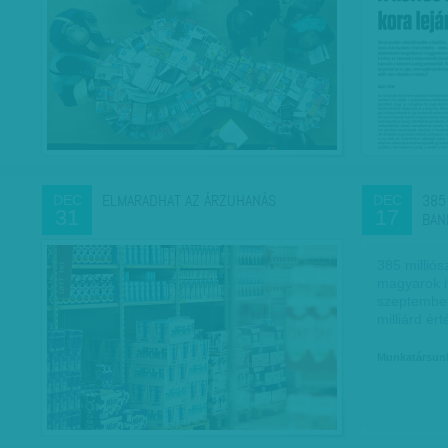
ELMARADHAT AZ ÁRZUHANÁS
385
DEC
DEC
31
17
BAN
385 milliós
magyarok i
szeptember
milliárd ér
Munkatársun