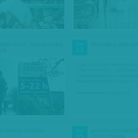
ÁRNAPI NYITÁS - TÉNYLEG SZABAD
KITILTANÁK AZ ÖREG VE
ÁPR
13
ÁSÁR
Csak nyolc évnél fiatalabb autó
lehessen behozni – ezt szeret
Lízingszövetség és a Gépjárm
Márkakereskedők Országos Sz
Munkatársunktól
| 2016. április 13.
SZTRAFIKOK JÖHETNEK
15 EZRES VISSZAESÉSTŐ
JAN
05
- EZZEL SZEMBEN…