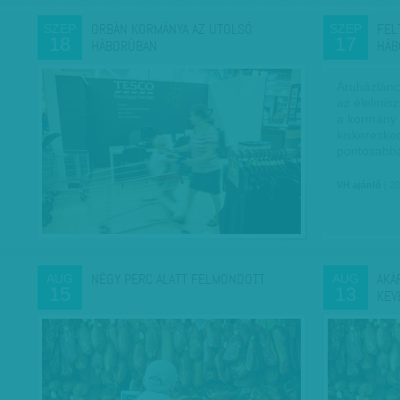
ORBÁN KORMÁNYA AZ UTOLSÓ
FEL
SZEP
SZEP
18
17
HÁBORÚBAN
HÁB
Áruházlánc
az élelmisz
a kormány –
kiskeresked
pontosabb
VH ajánló
| 20
NÉGY PERC ALATT FELMONDOTT
AKÁ
AUG
AUG
15
13
KEV