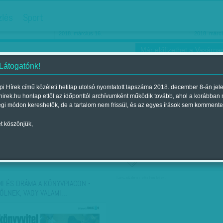
hirdetés
zlés
Sport
Ha még egyszer nyolcvanéves…
Barbie-h
2018. március 16.
2018. márci
Már előfizethet a Vasárnap
 Látogatónk!
i Hírek című közéleti hetilap utolsó nyomtatott lapszáma 2018. december 8-án jel
hirek.hu honlap ettől az időponttól archívumként működik tovább, ahol a korábban
ókusz
Szerintem
Ízlés
Sport
égi módon kereshetők, de a tartalom nem frissül, és az egyes írások sem kommente
t köszönjük,
ző szerint
Címke szerint
társadalmi célú hirdetés
MI ÉS DRÁMA A KÖNYVPIACON -
ŐLNEK, VAGY VALAMI…