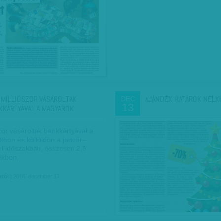
 MILLIÓSZOR VÁSÁROLTAK
AJÁNDÉK HATÁROK NÉLK
DEC
13
KKÁRTYÁVAL A MAGYAROK
zor vásároltak bankkártyával a
tthon és külföldön a január–
i időszakban, összesen 2,8
tékben.
któl
| 2016. december 17.