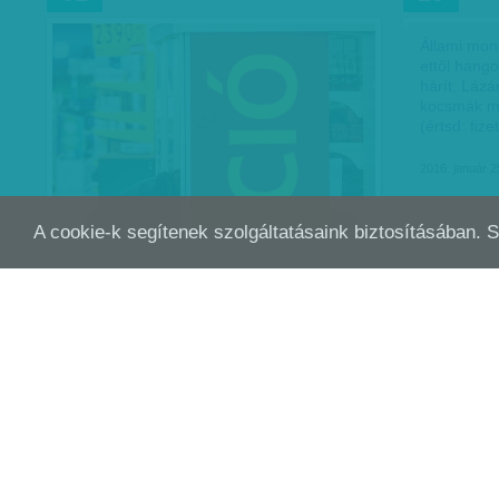
Állami mono
ettől hang
hárít, Lázá
kocsmák mi
(értsd: fiz
2016. január 2
A cookie-k segítenek szolgáltatásaink biztosításában. 
KÖRNYEZETBARÁT FORDULAT! ELSŐ
TOV
NOV
NOV
06
02
KÖRBEN A HŰTŐKET ÉS A…
Fenntartható fogyasztás - Izgalmas és
fontos kísérletbe kezd a Földművelésügyi
Minisztérium (FM) és a Co-op hálózat. A
magyar üzletlánc egy éven keresztül
vizsgálja, hogyan lehet…
Munkatársunktól
| 2015. november 6.