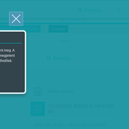
Keresés
ősnők nőnapra
Megtáncoltatott Oscar-szobor
us 16.
2018. március 16.
i Hírekre, kattintson!
Kutatás
magyar
ent meg. A
start
 megjelent
Keresés
lhetőek.
stop
Dátum szerint
SZILVESZTERI REKORD AZ APP STORE-
JAN
07
NÁL
240 millió dollárt – több mint 70 milliárd