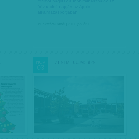
forintot hagytak a mobilfelhasználók az
óév utolsó napján az Apple
alkalmazásboltjában.
Munkatársunktól
| 2017. január 7.
ÜL
'EZT NEM FOGJÁK BÍRNI'
NOV
03