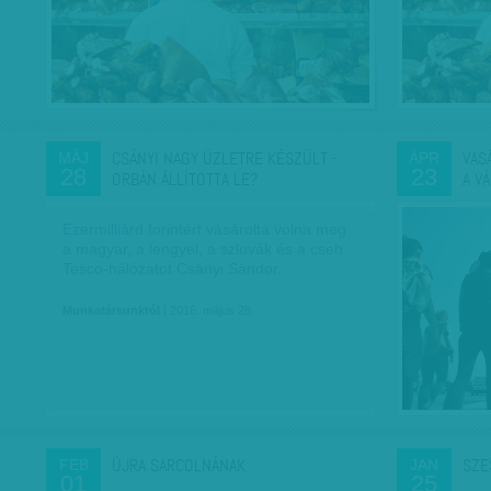
CSÁNYI NAGY ÜZLETRE KÉSZÜLT -
VAS
MÁJ
ÁPR
28
23
ORBÁN ÁLLÍTOTTA LE?
A V
Ezermilliárd forintért vásárolta volna meg
a magyar, a lengyel, a szlovák és a cseh
Tesco-hálózatot Csányi Sándor.
Munkatársunktól
| 2016. május 28.
ÚJRA SARCOLNÁNAK
SZE
FEB
JAN
01
25