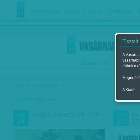
Összes cikk
Friss
Fókusz
Szerintem
Í
Chipekkel a rák ellen
Párkapcsolati matiné
2018. március 12.
2018. március 16.
Tisztelt
A Vasárnap
vasarnapi
Összes cikk
Friss
F
cikkek a r
Megértésé
kereskedelem
szűkítés:
A Kiadó
Szűrések beállítása
Szer
A KETTŐS KÖNYVVITEL KORA LEJÁRT
KRI
JAN
JAN
24
22
BED