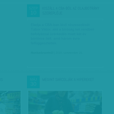
KISZÁLL A CBA-BÓL AZ OLAJBOTRÁNY
SZEP
10
SZEREPLŐJE
Eladja a CBA-ban lévő részesedését
Tábor Viktor, akit a bíróság két rendbeli
befolyással üzérkedés miatt két év
börtönre ítélt, amit három évre
felfüggesztettek.
Munkatársunktól
| 2016. szeptember 10.
IS
MEGINT SARCOLJÁK A HIPEREKET
MÁJ
30