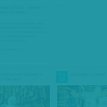
hirdetés
TÁMAD A KÖZÉRT – ORBÁN ÚJ
ORÚS CÉLPONTJA
ot szerez meg az állam, vagy
erfeldolgozó-iparra tenyerel rá
 ez a kérdés foglalkoztatja a
elmi szektor szereplőit,
an a „mindennapi…
16. szeptember 17.
R PERCEK ALATT LELÉPNEK A
VESZÉLYBEN A SZOMBAT 
AUG
13
ÉS PÉNZ MIATT