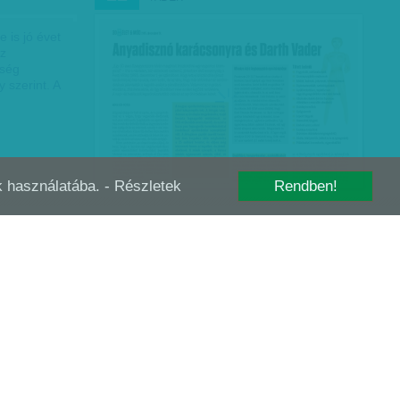
 is jó évet
az
tség
 szerint. A
-k használatába.
- Részletek
Rendben!
VASÁRNAPI SOKK - KIBÍRTÁK A MULTIK
JÚL
02