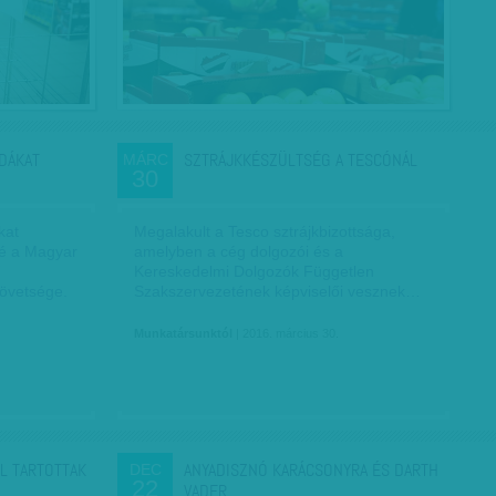
RDÁKAT
SZTRÁJKKÉSZÜLTSÉG A TESCÓNÁL
MÁRC
30
kat
Megalakult a Tesco sztrájkbizottsága,
né a Magyar
amelyben a cég dolgozói és a
ű
Kereskedelmi Dolgozók Független
övetsége.
Szakszervezetének képviselői vesznek…
Munkatársunktól
| 2016. március 30.
L TARTOTTAK
ANYADISZNÓ KARÁCSONYRA ÉS DARTH
DEC
22
VADER