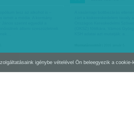
pólium lesz az alkohol is –
A vasárnapi boltbezárás ellenére
os ismét a média. A kormány
zárt a kiskereskedelem tavaly 
r János szerint egyedül a
Országos Kereskedelmi Szöve
nősülnek állami szeszüzletnek
(OKSZ) főtitkára, Vámos György
etnek…
KSH adatai azt mutatják: a…
5.
Munkatársunktól
| 2016. január 5.
Szolgáltatásaink igénybe vételével Ön beleegyezik a cookie
ÁBB NYOMJÁK AZ ÁRUHÁZLÁNCOKAT
DEZODOR KIMÉRVE
OKT
19