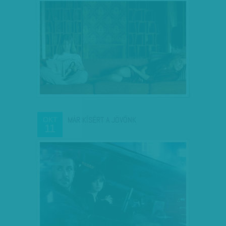
MÁR KÍSÉRT A JÖVŐNK
OKT
11