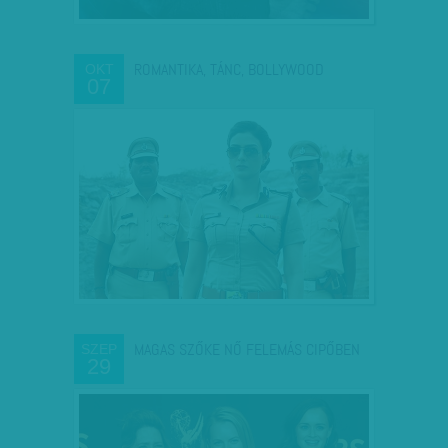
ROMANTIKA, TÁNC, BOLLYWOOD
OKT
07
MAGAS SZŐKE NŐ FELEMÁS CIPŐBEN
SZEP
29