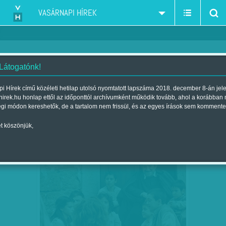
VASÁRNAPI HÍREK
 Látogatónk!
filmvilág
szűkítés:
i Hírek című közéleti hetilap utolsó nyomtatott lapszáma 2018. december 8-án jel
hirek.hu honlap ettől az időponttól archívumként működik tovább, ahol a korábban
égi módon kereshetők, de a tartalom nem frissül, és az egyes írások sem kommente
t köszönjük,
FOTELBÓL – LEGYETEK JÓK, HA
DEC
24
TUDTOK!