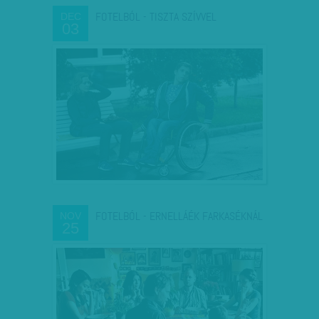
FOTELBÓL - TISZTA SZÍVVEL
DEC
03
FOTELBÓL - ERNELLÁÉK FARKASÉKNÁL
NOV
25