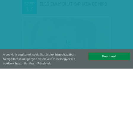
ELSŐ EMMY-DÍJÁT KAPHATJA DE NIRO
SZEP
17
A cookie-k segítenek szolgáltatásaink biztosításában.
Rendben!
Szolgáltatásaink igénybe vételével Ön beleegyezik a
cookie-k használatába.
- Részletek
FOTELBÓL - MAGÁNBESZÉLGETÉS
SZEP
03