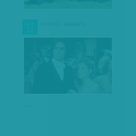
FOTELBÓL - IMPROMPTU
NOV
12
hirdetés