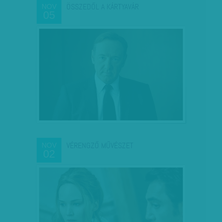
ÖSSZEDŐL A KÁRTYAVÁR
NOV
05
VÉRENGZŐ MŰVÉSZET
NOV
02