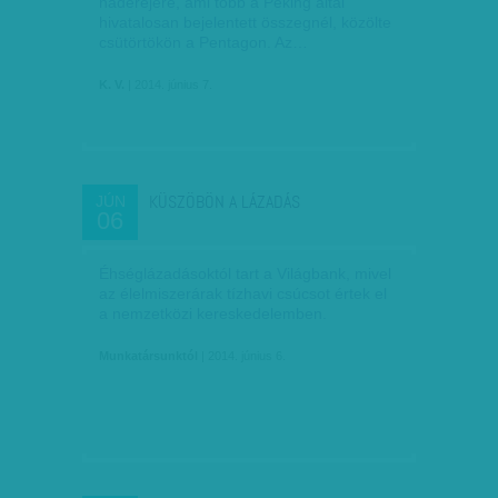
haderejére, ami több a Peking által
hivatalosan bejelentett összegnél, közölte
csütörtökön a Pentagon. Az…
K. V.
| 2014. június 7.
KÜSZÖBÖN A LÁZADÁS
JÚN
06
Éhséglázadásoktól tart a Világbank, mivel
az élelmiszerárak tízhavi csúcsot értek el
a nemzetközi kereskedelemben.
Munkatársunktól
| 2014. június 6.