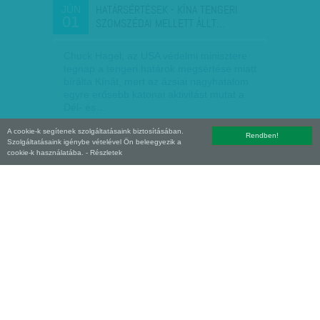
HATÁRSÉRTÉSEK - KÍNA TENGERI
JÚN
01
SZOMSZÉDAI MELLETT ÁLLT…
Chuck Hagel, az USA védelmi minisztere
tegnap a tengeri határok megsértése miatt
bírálta Kínát, mert az ázsiai nagyhatalom
egyre erősebb katonai aktivitást mutat a
Dél- és…
A cookie-k segítenek szolgáltatásaink biztosításában.
F. SZ. K.
| 2014. június 1.
Rendben!
Szolgáltatásaink igénybe vételével Ön beleegyezik a
cookie-k használatába.
- Részletek
ISMERŐS ISMERETLENEK: KÍNA
FEB
02
TITOKBA ZÁRT SIKERE