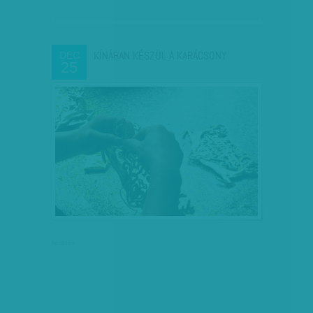
KÍNÁBAN KÉSZÜL A KARÁCSONY
DEC
25
hirdetés