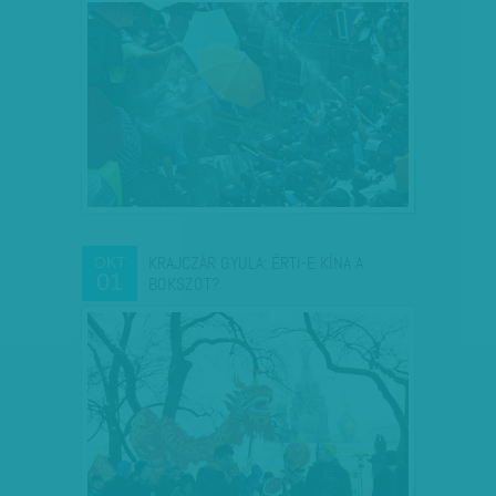
KRAJCZÁR GYULA: ÉRTI-E KÍNA A
OKT
01
BOKSZOT?