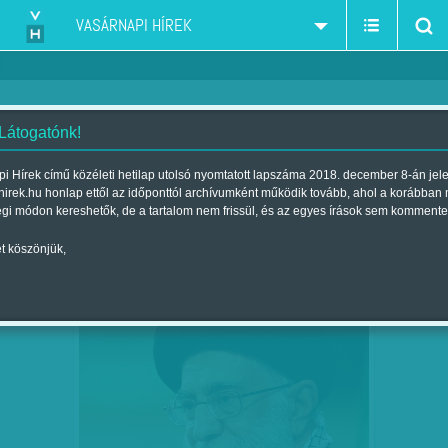
VASÁRNAPI HÍREK
 Látogatónk!
Kína - Tajvan
szűkítés:
i Hírek című közéleti hetilap utolsó nyomtatott lapszáma 2018. december 8-án jel
hirek.hu honlap ettől az időponttól archívumként működik tovább, ahol a korábban
égi módon kereshetők, de a tartalom nem frissül, és az egyes írások sem kommente
t köszönjük,
ÁTVERÉSRE GYANAKSZIK - AZ
ÁPR
15
AJATOLLAH NEM ÜNNEPEL AZ UTCA…