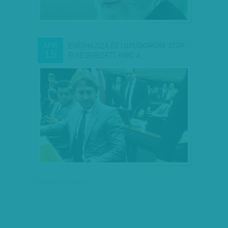
EGÉRHAJSZA ÉS LUXUSKARÓRA-STOP -
ÁPR
15
ELKESEREDETT HARC A…
társadalmi célú hirdetés