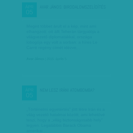
AVAR JÁNOS: BIRODALOMSZELÍDÍTÉS
ÁPR
05
Megint többet árult el a kép, mint ami
elhangzott: ott állt Teherán tárgyalója a
világvezető diplomatákkal, országa
lobogója egy volt a sorban: a híres Le
Carré regény címét idézve,…
Avar János
| 2015. április 5.
NEM LESZ IRÁNI ATOMBOMBA?
ÁPR
05
„Történelmi egyetértés” jött létre Irán és a
világ vezető hatalmai között, ami lehetővé
teszi, hogy a „világ biztonságosabb hely”
legyen. Legalábbis Barack Obama
amerikai…