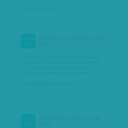
SZ. Á.
| 2015. április 5.
VAJON MIT TUD EGY HÁROMCSILLAGOS
MÁRC
07
VÉCÉ?
Hatszáz vécét, nem is akármilyet, hanem
mindjárt háromcsillagosat telepítenek Kína
Jünnan tartományában, hogy ezzel is
magukhoz csalogassák a turistákat.
Munkatársunktól
| 2015. március 7.
PÉNTEKEN NYÍLIK A KIÁLLÍTÁS: ÚJRA
FEB
05
EREDETI…