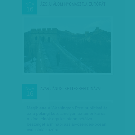
ÁZSIAI ÁLOM NYOMASZTJA EURÓPÁT
NOV
16
AVAR JÁNOS: KETTESBEN KÍNÁVAL
NOV
16
Megihlette a Washington Post publicistáját
az a pekingi kép, amelyen az amerikai és
a kínai elnök egy kis hídon sétálva
beszélget a minapi ázsiai–csendes-óceáni
csúcstalálkozóra…