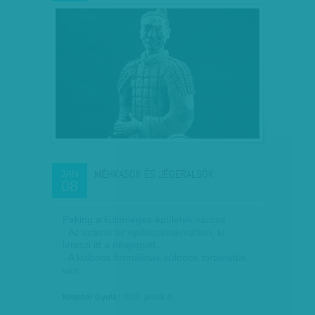
MÉHKASOK ÉS JÉGERALSÓK
JAN
08
Peking a különleges épületek városa.
- Az számít az építészszakmában, ki
leteszi itt a névjegyét.
- A különös formáknak különös történetük
van.
Krajczár Gyula
| 2015. január 8.