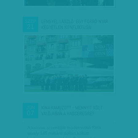
LENGYEL LÁSZLÓ: EGY FORRÓ NYÁR
SZEP
21
KEGYETLEN KONFLIKTUSAI
KÍNA KAMUZOTT - MENNYIT KÖLT
JÚN
07
VALÓJÁBAN A HADSEREGRE?
A katonai arzenálját modernizáló Kína
tavaly 145 milliárd dollárt költött