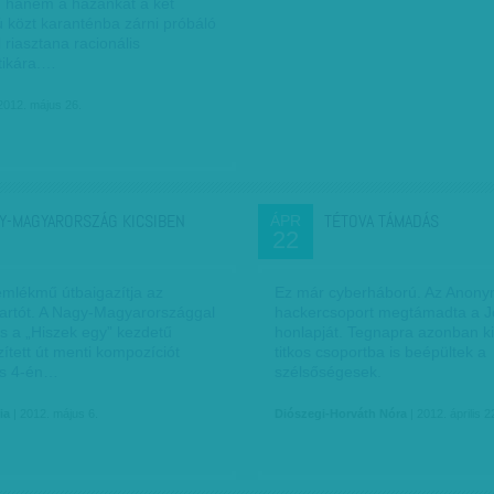
 hanem a hazánkat a két
ú közt karanténba zárni próbáló
l riasztana racionális
tikára.…
2012. május 26.
Y-MAGYARORSZÁG KICSIBEN
TÉTOVA TÁMADÁS
ÁPR
22
emlékmű útbaigazítja az
Ez már cyberháború. Az Anon
tartót. A Nagy-Magyarországgal
hackercsoport megtámadta a J
és a „Hiszek egy” kezdetű
honlapját. Tegnapra azonban ki
zített út menti kompozíciót
titkos csoportba is beépültek a
us 4-én…
szélsőségesek.
ia
| 2012. május 6.
Diószegi-Horváth Nóra
| 2012. április 2