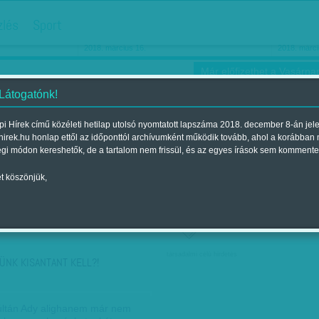
hirdetés
zlés
Sport
Ha még egyszer nyolcvanéves…
Barbie-h
2018. március 16.
2018. márci
Már előfizethet a Vasárnap
 Látogatónk!
i Hírek című közéleti hetilap utolsó nyomtatott lapszáma 2018. december 8-án jel
hirek.hu honlap ettől az időponttól archívumként működik tovább, ahol a korábban
ókusz
Szerintem
Ízlés
Sport
égi módon kereshetők, de a tartalom nem frissül, és az egyes írások sem kommente
t köszönjük,
ző szerint
Címke szerint
társadalmi célú hirdetés
ÜNK KISANTANT KELL?!
ltán Ady alighanem már nem