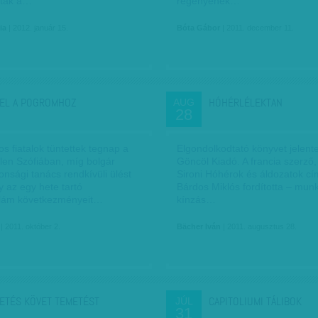
ltak a…
regényének…
ia
| 2012. január 15.
Bóta Gábor
| 2011. december 11.
EL A POGROMHOZ
HÓHÉRLÉLEKTAN
AUG
28
s fiatalok tüntettek tegnap a
Elgondolkodtató könyvet jelent
llen Szófiában, míg bolgár
Göncöl Kiadó. A francia szerző
nsági tanács rendkívüli ülést
Sironi Hóhérok és áldozatok cí
gy az egy hete tartó
Bárdos Miklós fordította – mun
llám következményeit…
kínzás…
| 2011. október 2.
Bächer Iván
| 2011. augusztus 28.
ETÉS KÖVET TEMETÉST
CAPITOLIUMI TÁLIBOK
JÚL
31