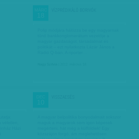
VÍZPRÉDIKÁLÓ BORIVÓK
MÁRC
18
Polip módjára hálózza be egy magyarnak
tűnő bankkonglomerátum vezetője a
magyar gazdaságot, társadalmat és
politikát – ezt nyilatkozta Lázár János a
Rádió Q-ban. A riporter…
Nagy Szilvia
| 2012. március 18.
VISSZAESÉS
DEC
10
tatja:
A magyar belpolitika bonyodalmait sokszor
 véletlen,
maguk a magyarok sem igen képesek
ínház Házi
megérteni, hát még a külföldiek! Egy
ű
közszájon forgó, ám meglehetősen