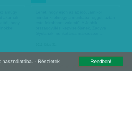
 az amúgy
Lehet, hogy eljön az az idő, „amikor
át akarnák
mindenki elmegy a munkába reggel, aztán
attól, hogy
este felrobbant valamit”. A Jobbik
elnökkel
országgyűlési képviselőjének, Zagyva
Gyulának munkatársa márciusban…
2011. július 31.
-k használatába.
- Részletek
Rendben!
ETETLEN
OKLAHOMÁTÓL OSLÓIG
JÚL
24
szakértő
Akkor is, 1995 áprilisában, először
iszlamista terroristákra gyanakodtak (és
k, de
aztán a 9/11 esetében éppen e tévedésre
emlékezve halogatták napokig az al-Kaida
évben
megnevezését). Akkor is…
Avar János
| 2011. július 24.