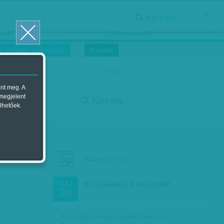
Keresés
ősnők nőnapra
Megtáncoltatott Oscar-szobor
us 16.
2018. március 16.
i Hírekre, kattintson!
Kutatás
magyar
ent meg. A
start
 megjelent
Keresés
lhetőek.
stop
Dátum szerint
MIT KERESNEK A KATEDRÁN?
MÁJ
20
A szerdán megszavazott Nemzeti