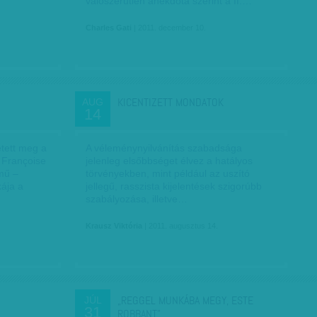
valószerűtlen anekdota szerint a II.…
Charles Gati
| 2011. december 10.
KICENTIZETT MONDATOK
AUG
14
etett meg a
A véleménynyilvánítás szabadsága
, Françoise
jelenleg elsőbbséget élvez a hatályos
mű –
törvényekben, mint például az uszító
kája a
jellegű, rasszista kijelentések szigorúbb
szabályozása, illetve…
Krausz Viktória
| 2011. augusztus 14.
„REGGEL MUNKÁBA MEGY, ESTE
JÚL
31
ROBBANT”