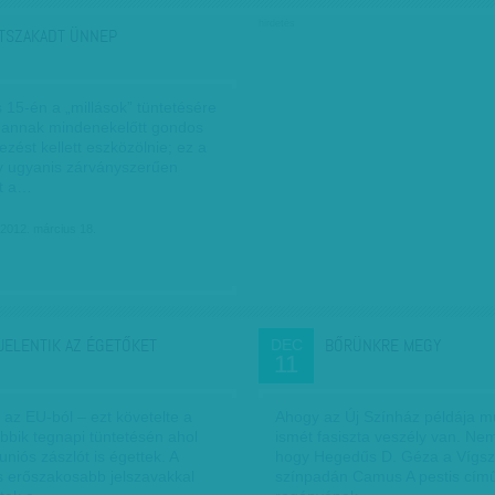
hirdetés
TSZAKADT ÜNNEP
 15-én a „millások” tüntetésére
, annak mindenekelőtt gondos
ezést kellett eszközölnie; ez a
 ugyanis zárványszerűen
tt a…
 2012. március 18.
JELENTIK AZ ÉGETŐKET
BŐRÜNKRE MEGY
DEC
11
ni az EU-ból – ezt követelte a
Ahogy az Új Színház példája mu
bbik tegnapi tüntetésén ahol
ismét fasiszta veszély van. Nem
uniós zászlót is égettek. A
hogy Hegedűs D. Géza a Vígsz
is erőszakosabb jelszavakkal
színpadán Camus A pestis cím