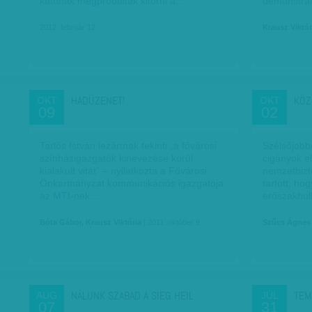
katonák megpróbáltak kitörni a…
demonstrá
2012. február 12.
Krausz Viktór
HADÜZENET!
KÖZ
OKT
OKT
09
02
Tarlós István lezártnak tekinti „a fővárosi
Szélsőjobbo
színházigazgatók kinevezése körül
cigányok e
kialakult vitát” – nyilatkozta a Fővárosi
nemzetbizto
Önkormányzat kommunikációs igazgatója
tartott, ho
az MTI-nek…
erőszakhu
Bóta Gábor, Krausz Viktória
| 2011. október 9.
Szűcs Ágnes
NÁLUNK SZABAD A SIEG HEIL
TEM
AUG
JÚL
07
31