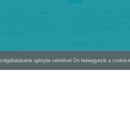
vet temetést – a norvégiai
Ha még csak – lejtőre taszítva
ldozatait helyezik örök
is ingatag gazdaságot – Obam
. Először a 18 éves Bano
megbuktatni! Vérszemet kapva 
z iraki kurd származású lánytól
tavaly ősszel kétségtelenül az 
hozzátartozói a…
szembeni…
| 2011. július 31.
Avar János
| 2011. július 31.
Szolgáltatásaink igénybe vételével Ön beleegyezik a cookie
ZÉLSŐJOBB OLYAN VESZÉLY, MINT
MEGELŐZNI SZINTE LEH
JÚL
24
ISZLÁM TERRORIZMUS
 a bíró, a hóhér, meg minden
Tálas Péter biztonságpolitikai 
 Azt akartam, hogy a
szerint Norvégiában csaknem
k értsék meg, hogy nagyon
ismeretlenek a terrortámadáso
osak itt” – így vallott a svéd
Európa más részein gyakran
lkos, aki nevét az…
megtörténnek: az elmúlt négy 
mintegy 1800…
 2011. július 31.