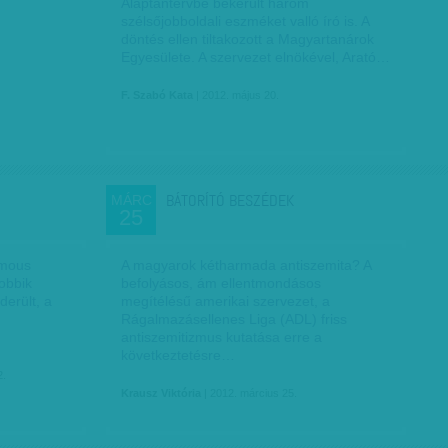
Alaptantervbe bekerült három
szélsőjobboldali eszméket valló író is. A
döntés ellen tiltakozott a Magyartanárok
Egyesülete. A szervezet elnökével, Arató…
F. Szabó Kata
| 2012. május 20.
BÁTORÍTÓ BESZÉDEK
MÁRC
25
ymous
A magyarok kétharmada antiszemita? A
obbik
befolyásos, ám ellentmondásos
derült, a
megítélésű amerikai szervezet, a
Rágalmazásellenes Liga (ADL) friss
antiszemitizmus kutatása erre a
következtetésre…
2.
Krausz Viktória
| 2012. március 25.