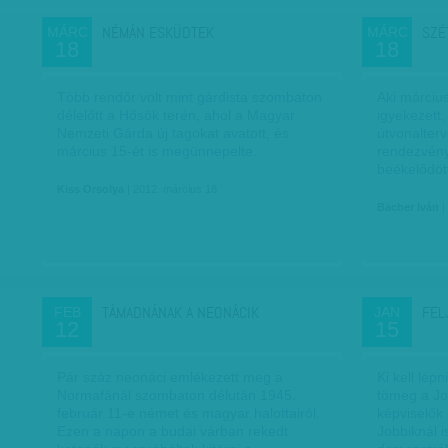
NÉMÁN ESKÜDTEK
SZÉ
MÁRC
MÁRC
18
18
Több rendőr volt mint gárdista szombaton
Aki március
délelőtt a Hősök terén, ahol a Magyar
igyekezett
Nemzeti Gárda új tagokat avatott, és
útvonalterv
március 15-ét is megünnepelte.
rendezvény
beékelődö
Kiss Orsolya
| 2012. március 18.
Bächer Iván
|
TÁMADNÁNAK A NEONÁCIK
FEL
FEB
JAN
12
15
Pár száz neonáci emlékezett meg a
Ki kell lép
Normafánál szombaton délután 1945.
tömeg a Jo
február 11-e német és magyar halottairól.
képviselők 
Ezen a napon a budai várban rekedt
Jobbiknál 