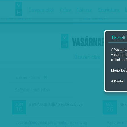
Összes cikk
Friss
Fókusz
Szerintem
Í
Chipekkel a rák ellen
Párkapcsolati matiné
2018. március 12.
2018. március 16.
Tisztelt
A Vasárnap
vasarnapi
Összes cikk
Friss
F
cikkek a r
Megértésé
búcsú
szűkítés:
A Kiadó
Szűrések beállítása
Szer
GYALÁZKODÁSRA FELKÉSZÜLVE
NEK
JÚN
MÁJ
10
26
A szélsőjobboldal alkalmatlan az ország
Száz év mú