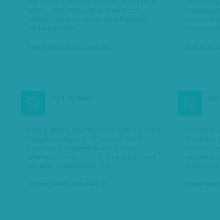
irányítására, hitelesnek csak ellenzékből
Moháccsal,
tűnik – állítja Paksa Rudolf történész,
világhábor
akinek múlt héten jelent meg A magyar
kisantantta
szélsőjobboldal…
nemzetpoli
Krausz Viktória
| 2012. június 10.
Avar János
| 
KULTUSZHARC
NAG
MÁJ
MÁJ
20
06
Horthy Miklós ügyében még nem ért véget
A Trianon-
Magyarországon a 20. század. A volt
Érpatakra 
kormányzó megítélése ma is olyan
körbevett 
ellentmondásos, mint az első világháború
verssel dís
óta eltelt évtizedekben volt.…
2010. júni
Turbucz Dávid
| 2012. május 20.
Krausz Viktór