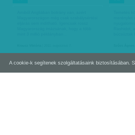
Amiből Angliában botrány van, azért
Temetés kö
Magyarországon még csak szabálysértési
merénylet á
eljárás sem indítható. Igencsak rossz
nyugalomra
Magyarország imázsának, hogy a több
Rashidot, a
mint 3 millió példányban…
búcsúztak 
Krausz Viktória
| 2011. augusztus 7.
Szűcs Ágnes
A cookie-k segítenek szolgáltatásaink biztosításában. 
IZMOSODÓ GYŰLÖLKÖDŐK: PÁRTOK,
A S
JÚL
JÚL
31
31
BLOGOK, TRENDEK
AZ 
A norvégiai merényletek logikus
„Én lettem
következményeképpen kerültek a figyelem
egyszerre.
előterébe Nyugat-Európa „jobbszélső”
bevándorló
pártjai, amelyeknek egy része – talán a
nem kívánat
többsége – határozott…
lézeres gyi
2011. július 31.
Nagy Szilvia
|