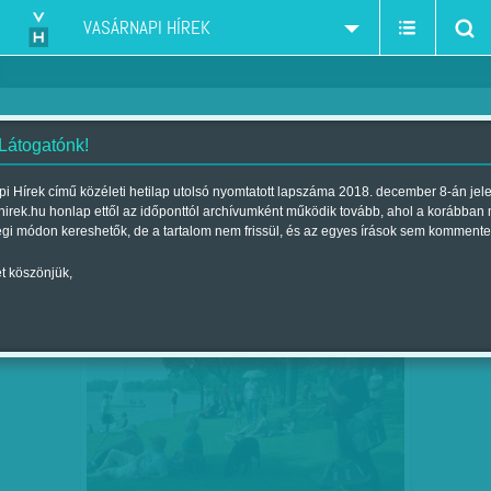
VASÁRNAPI HÍREK
 Látogatónk!
Kertész Anna
szerző:
i Hírek című közéleti hetilap utolsó nyomtatott lapszáma 2018. december 8-án jel
hirek.hu honlap ettől az időponttól archívumként működik tovább, ahol a korábban
égi módon kereshetők, de a tartalom nem frissül, és az egyes írások sem kommente
t köszönjük,
EGY GYEREK VAGY KUTYA MEGHATÓ
MÁJ
11
FOTÓJA NEM ELÉG -…