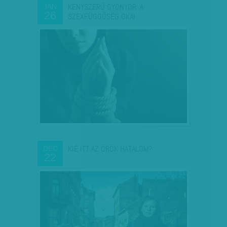
KÉNYSZERŰ GYÖNYÖR: A
JAN
26
SZEXFÜGGŐSÉG OKAI
KIÉ ITT AZ ÖRÖK HATALOM?
DEC
22