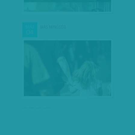
MÁS MINŐSÉG
MÁJ
04
társadalmi célú hirdetés