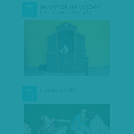
MAGYARORSZÁG MÁRIA ORSZÁGA?
ÁPR
14
EZZEL SZEMBEN A VALÓSÁG...
ELMARADT ÖRÖMÖK
ÁPR
13