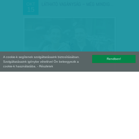
LÁTHATÓ VAGÁNYSÁG – MÉG MINDIG…
OKT
15
A cookie-k segítenek szolgáltatásaink biztosításában.
Rendben!
Szolgáltatásaink igénybe vételével Ön beleegyezik a
cookie-k használatába.
- Részletek
CSAK A SZERELEM
OKT
15