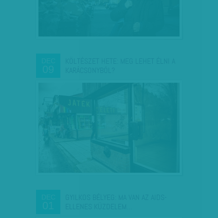
KÖLTÉSZET HETE: MEG LEHET ÉLNI A
DEC
09
KARÁCSONYBÓL?
GYILKOS BÉLYEG: MA VAN AZ AIDS-
DEC
01
ELLENES KÜZDELEM…