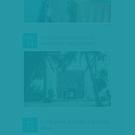
ÖTCSILLAGOS BUTIKHOTELLÉ
JÚL
14
ALAKÍTOTTÁK PABLO ESCOBAR…
A FÉRFIAKNAK IS KETYEG A BIOLÓGIAI
JÚL
14
ÓRÁJA