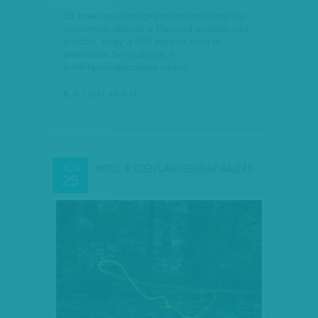
19 ezer mesterséges megtermékenyítés
statisztikái alapján a Harvard tudósai arra
jutottak, hogy a férfi partner kora is
jelentősen befolyásolja a
lombikpróbálkozások sikerét.
B. O.
| 2017. július 14.
INDUL A SZENTJÁNOSBOGÁR-RAJZÁS
JÚN
25