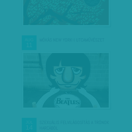
MÓKÁS NEW YORK-I UTCAMŰVÉSZET
AUG
11
SZEXUÁLIS FELVILÁGOSÍTÁS A TRÓNOK
JÚL
14
HARCÁBÓL