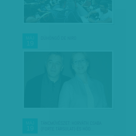
DÜHÖNGŐ DE NIRO
MÁJ
19
TÁNCMŰVÉSZET: HORVÁTH CSABA
MÁJ
19
(FORTE TÁRSULAT) ÉS HÓD…