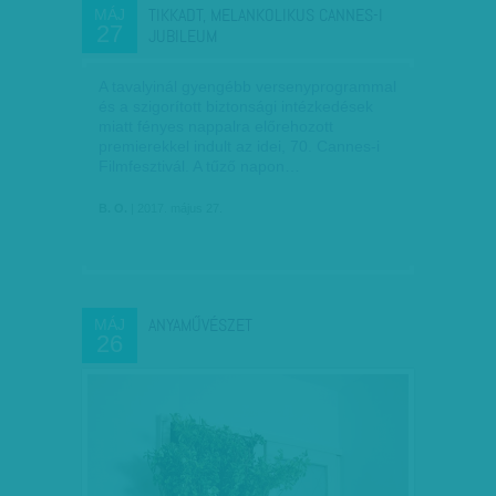
TIKKADT, MELANKOLIKUS CANNES-I
MÁJ
27
JUBILEUM
A tavalyinál gyengébb versenyprogrammal
és a szigorított biztonsági intézkedések
miatt fényes nappalra előrehozott
premierekkel indult az idei, 70. Cannes-i
Filmfesztivál. A tűző napon…
B. O.
| 2017. május 27.
ANYAMŰVÉSZET
MÁJ
26