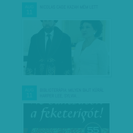
NICOLAS CAGE KAZAH MÉM LETT
AUG
11
BIBLIOTERÁPIA: MILYEN BAJT KÚRÁL
AUG
11
HARPER LEE, SYLVIA…