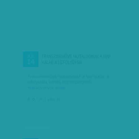
TRANSZNEMŰVÉ MUTÁLÓDNAK A HÍM
JÚL
14
HALAK A LEFOLYÓKBA…
Transzneművé mutálódnak a hím halak a
lefolyókba kerülő fogamzásgátló-
maradványok miatt.
B. O.
| 2017. július 14.