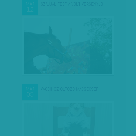
SZÁJJAL FEST A VOLT VERSENYLÓ
MÁJ
12
VACSIHOZ ÖLTÖZŐ MACSEKSÉF
MÁJ
05