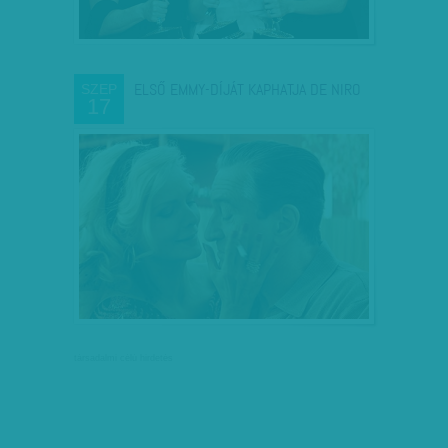
ELSŐ EMMY-DÍJÁT KAPHATJA DE NIRO
SZEP
17
társadalmi célú hirdetés