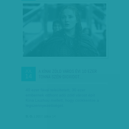
A KÍNAI ZÖLD VÁROS ÉVI 10 EZER
JÚL
14
TONNA SZÉN-DIOXIDOT…
40 ezer fával teleültetett, 30 ezer
embernek otthont adó zöld várost épít
Kína Liuzhou mellett, hogy csökkentse a
légszennyezettséget.
B. O.
| 2017. július 14.