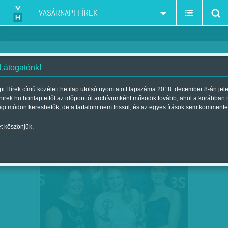
VASÁRNAPI HÍREK
 Látogatónk!
B. O.
szerző:
i Hírek című közéleti hetilap utolsó nyomtatott lapszáma 2018. december 8-án jel
hirek.hu honlap ettől az időponttól archívumként működik tovább, ahol a korábban
égi módon kereshetők, de a tartalom nem frissül, és az egyes írások sem kommente
t köszönjük,
MAGAS SZŐKE NŐ FELEMÁS CIPŐBEN
SZEP
29