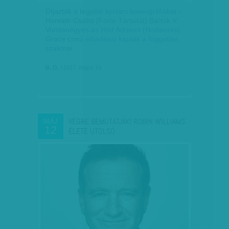
Díjazták a legjobb kortárs koreográfiákat -
Horváth Csaba (Forte Társulat) Bartók V.
Vonósnégyes és Hód Adrienn (Hodworks)
Grace című előadásai kapták a független
szakmai…
B. O.
| 2017. május 19.
VÉGRE BEMUTATJÁK! ROBIN WILLIAMS
MÁJ
12
ÉLETE UTOLSÓ…