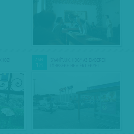
KHOZ!
'GYANÍTJUK, HOGY AZ EMBEREK
JAN
18
TÖBBSÉGE NEM ÉRT EGYET…