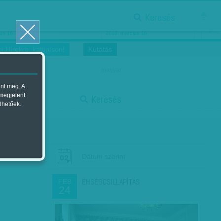
Keresés
ősnők nőnapra
Megtáncoltatott Oscar-szobor
us 16.
2018. március 16.
i Hírekre, kattintson!
Kutatás
magyar
ent meg. A
start
 megjelent
Keresés
lhetőek.
stop
Dátum szerint
ÉHSÉGCSILLAPÍTÁS
FEB
24