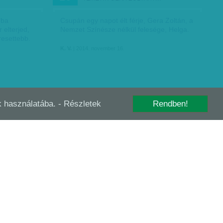
mba
Csupán egy napot élt férje, Gera Zoltán, a
elterjed,
Nemzet Színésze nélkül felesége, Helga.
resettebb.
K. V.
| 2014. november 16.
-k használatába.
- Részletek
Rendben!
ÓZD, ÉRPATAK, NÓGRÁDI KÖZGYŰLÉS,
OKT
26
RÁKOSPALOTA -…
A Jobbik elvesztheti frissen megszerzett
„nagyvárosát”.
- Balos győzelem, „menekítik” a megyei
közgyűlést.
- A DK kifújhatja magát.
K. V.
| 2014. október 26.