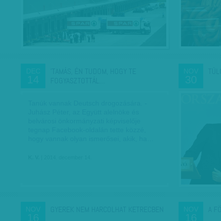
'TAMÁS, ÉN TUDOM, HOGY TE
TÚL
DEC
NOV
14
30
FOGYASZTOTTÁL…
Tanúk vannak Deutsch drogozására. -
Juhász Péter, az Együtt alelnöke és
belvárosi önkormányzati képviselője
tegnap Facebook-oldalán tette közzé,
hogy vannak olyan ismerősei, akik, ha…
K. V.
| 2014. december 14.
GYEREK NEM HARCOLHAT KETRECBEN
A F
NOV
NOV
16
16