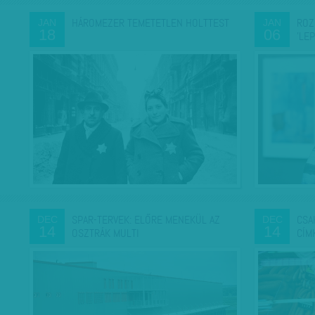
HÁROMEZER TEMETETLEN HOLTTEST
ROZ
JAN
JAN
18
06
'LE
SPAR-TERVEK: ELŐRE MENEKÜL AZ
CSA
DEC
DEC
14
14
OSZTRÁK MULTI
CÍM