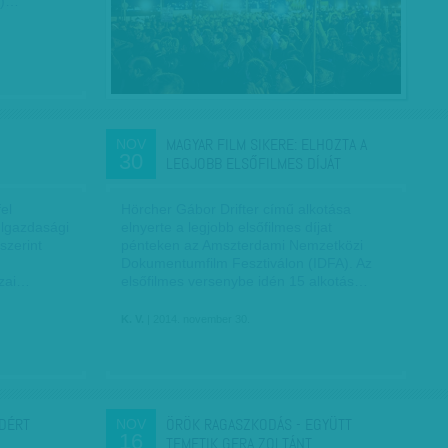
Z)…
MAGYAR FILM SIKERE: ELHOZTA A
NOV
30
LEGJOBB ELSŐFILMES DÍJÁT
el
Hörcher Gábor Drifter című alkotása
ülgazdasági
elnyerte a legjobb elsőfilmes díjat
szerint
pénteken az Amszterdami Nemzetközi
Dokumentumfilm Fesztiválon (IDFA). Az
azai…
elsőfilmes versenybe idén 15 alkotás…
K. V.
| 2014. november 30.
RDÉRT
ÖRÖK RAGASZKODÁS - EGYÜTT
NOV
16
TEMETIK GERA ZOLTÁNT…