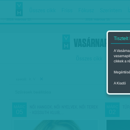
Összes cikk
Friss
Fókusz
Szerintem
Í
Chipekkel a rák ellen
Párkapcsolati matiné
2018. március 12.
2018. március 16.
Tisztelt
A Vasárnap
vasarnapi
Összes cikk
Friss
F
cikkek a r
Megértésé
K. V.
szerző:
A Kiadó
Szűrések beállítása
Szer
NŐI HANGOK, NŐI NYELVEK, NŐI TEREK
TŰP
MÁRC
MÁRC
05
02
- KOSSUTH KLUB,…