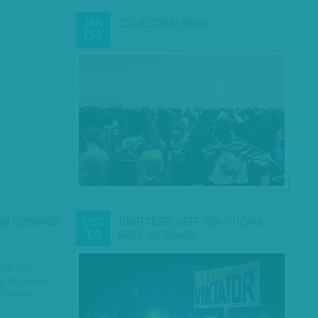
SZILVESZTERI POKOL
JAN
04
NEM EGYHANGÚ
TÜNTETÉSEK HETE JÖN - UTCÁRA
DEC
14
MEGY, AKI DÜHÖS
ást, ám
k el tegnap
a román
r