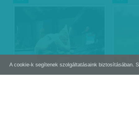
A cookie-k segítenek szolgáltatásaink biztosításában. 
CUKOR NÉLKÜLI BOLDOGSÁG
GYI
NOV
NOV
16
12
750 ezer embert kínoz a cukorbetegség
Magyarországon, ám ez csak a hivatalos
adat – legalább ugyanennyien nem is
tudnak arról, hogy cukorbetegek. További
másfél millió ember pedig…
K. V.
| 2014. november 16.