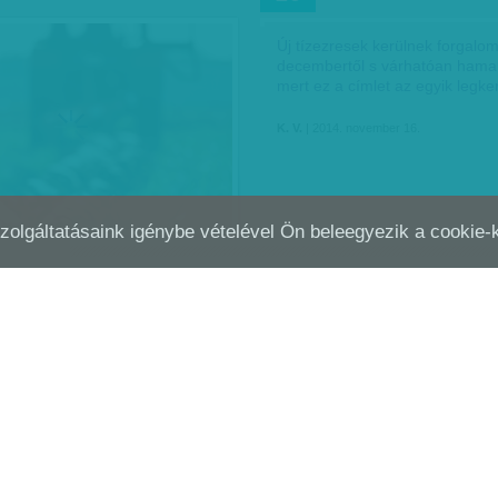
Új tízezresek kerülnek forgalo
decembertől s várhatóan hamar 
mert ez a címlet az egyik legke
K. V.
| 2014. november 16.
Szolgáltatásaink igénybe vételével Ön beleegyezik a cookie
LKOS ÁLDOZATOK
NÉGY FAL KÖZÉ ZÁRVA
NOV
08