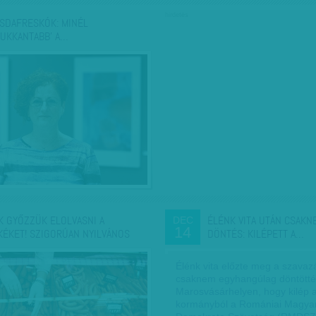
hirdetés
SDAFRESKÓK: MINÉL
PUKKANTABB' A…
K GYŐZZÜK ELOLVASNI A
ÉLÉNK VITA UTÁN CSAK
DEC
14
KÉKET! SZIGORÚAN NYILVÁNOS
DÖNTÉS: KILÉPETT A…
Élénk vita előzte meg a szavaz
csaknem egyhangúlag döntötté
Marosvásárhelyen, hogy kilép 
kormányból a Romániai Magya