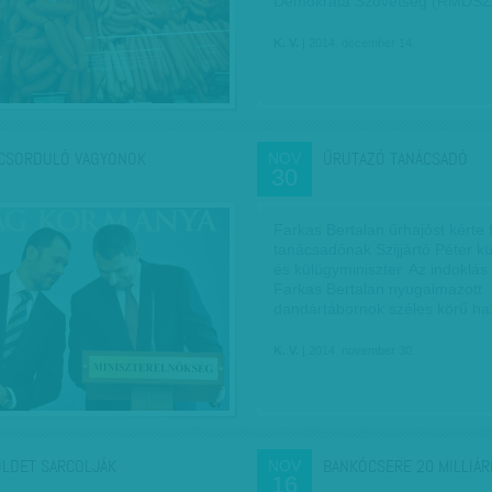
Demokrata Szövetség (RMDS
K. V.
| 2014. december 14.
CSORDULÓ VAGYONOK
ŰRUTAZÓ TANÁCSADÓ
NOV
30
Farkas Bertalan űrhajóst kérte f
tanácsadónak Szijjártó Péter k
és külügyminiszter. Az indoklás 
Farkas Bertalan nyugalmazott
dandártábornok széles körű h
K. V.
| 2014. november 30.
ÖLDET SARCOLJÁK
BANKÓCSERE 20 MILLIÁ
NOV
16