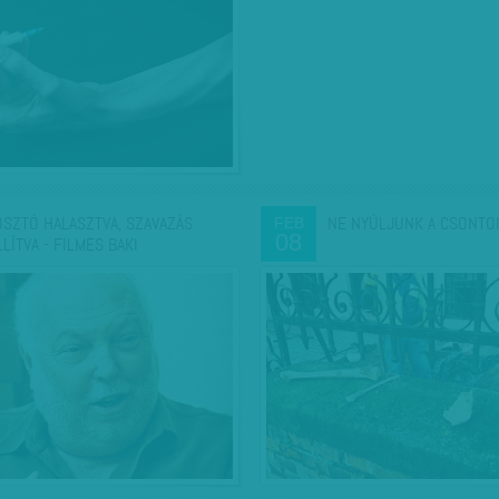
OSZTÓ HALASZTVA, SZAVAZÁS
NE NYÚLJUNK A CSONTO
FEB
08
LLÍTVA - FILMES BAKI