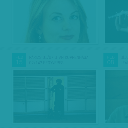
PÁRIZS 01/07 UTÁN KOPPENHÁGA
DÍJ
FEB
FEB
15
08
02/14? FEGYVERES…
LEÁ