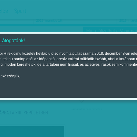
hirdetés
zlés
Sport
Ha még egyszer nyolcvanéves…
Barbie-h
2018. március 16.
2018. márci
Már előfizethet a Vasárnap
 Látogatónk!
i Hírek című közéleti hetilap utolsó nyomtatott lapszáma 2018. december 8-án jel
hirek.hu honlap ettől az időponttól archívumként működik tovább, ahol a korábban
ókusz
Szerintem
Ízlés
Sport
égi módon kereshetők, de a tartalom nem frissül, és az egyes írások sem kommente
t köszönjük,
ző szerint
Címke szerint
társadalmi célú hirdetés
ÁRBAJ A XIII. KERÜLETBEN