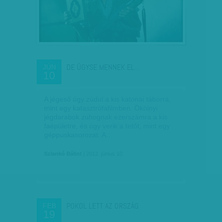
DE ÚGYSE MENNEK EL…
JÚN
10
A jégeső úgy zúdul a kis katonai táborra,
mint egy katasztrófafilmben. Ökölnyi
jégdarabok zuhognak ezerszámra a kis
faépületre, és úgy verik a tetőt, mint egy
géppuskasorozat. A…
Szlankó Bálint
| 2012. június 10.
POKOL LETT AZ ORSZÁG
FEB
19