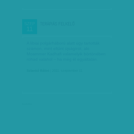
TERÁPIÁS FELKELŐ
SZEP
11
A líbiai polgárháború alatt úgy tartották
számon, mint eltűnt újságírót, aki
Moammer Kadhafi valamelyik börtönében
rohad valahol – ha még él egyáltalán.
Szlankó Bálint
| 2011. szeptember 11.
hirdetés