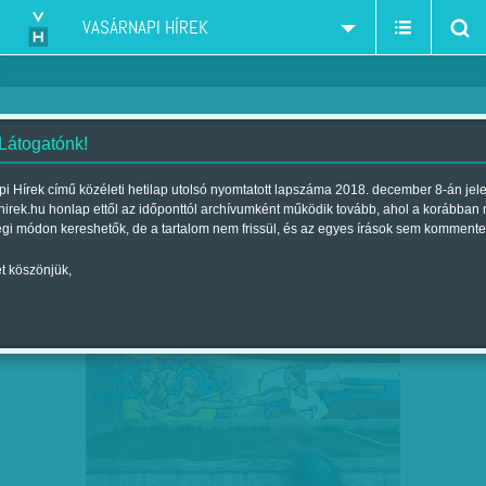
VASÁRNAPI HÍREK
 Látogatónk!
Szlankó Bálint
szerző:
i Hírek című közéleti hetilap utolsó nyomtatott lapszáma 2018. december 8-án jel
hirek.hu honlap ettől az időponttól archívumként működik tovább, ahol a korábban
égi módon kereshetők, de a tartalom nem frissül, és az egyes írások sem kommente
t köszönjük,
SZLANKÓ BÁLINT SZIMFEROPOLI
MÁRC
30
RIPORTJA: KI KÉR…