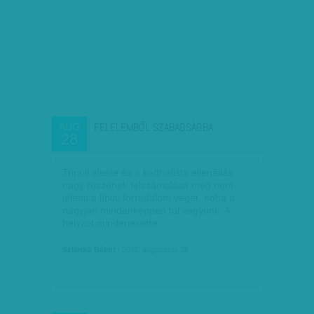
FÉLELEMBŐL SZABADSÁGBA
AUG
28
Tripoli eleste és a kadhafista ellenállás
nagy részének felszámolása még nem
jelenti a líbiai forradalom végét, noha a
nagyján mindenképpen túl vagyunk. A
helyzet mindenesetre…
Szlankó Bálint
| 2011. augusztus 28.