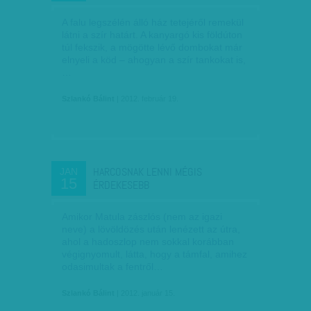
A falu legszélén álló ház tetejéről remekül
látni a szír határt. A kanyargó kis földúton
túl fekszik, a mögötte lévő dombokat már
elnyeli a köd – ahogyan a szír tankokat is,
…
Szlankó Bálint
| 2012. február 19.
HARCOSNAK LENNI MÉGIS
JAN
15
ÉRDEKESEBB
Amikor Matula zászlós (nem az igazi
neve) a lövöldözés után lenézett az útra,
ahol a hadoszlop nem sokkal korábban
végignyomult, látta, hogy a támfal, amihez
odasimultak a fentről…
Szlankó Bálint
| 2012. január 15.