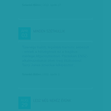
Szlankó Bálint
| 2011. április 17.
MINDEN SZÉTHULLIK
ÁPR
03
Tizenegy halott, legalább harminc sebesült
- ennek a hétvégének ez a tragikus
mérlege Afganisztánban. Pénteken ENSZ-
alkalmazottakat öltek meg tiltakozásul
Terry Jones amerikai lelkipásztor…
Szlankó Bálint
| 2011. április 3.
LESZ MÉG NEHÉZ ÉVÜNK
AUG
29