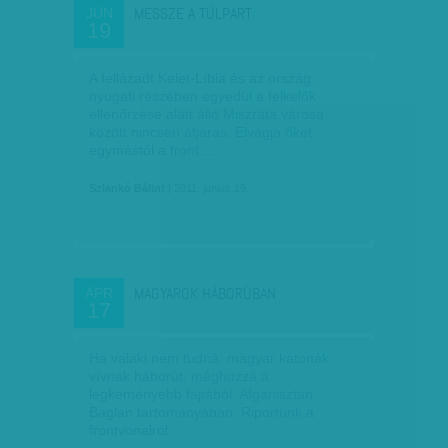
MESSZE A TÚLPART
JÚN
19
A fellázadt Kelet-Líbia és az ország
nyugati részében egyedül a felkelők
ellenőrzése alatt álló Miszráta városa
között nincsen átjárás. Elvágja őket
egymástól a front.…
Szlankó Bálint
| 2011. június 19.
MAGYAROK HÁBORÚBAN
ÁPR
17
Ha valaki nem tudná: magyar katonák
vívnak háborút, méghozzá a
legkeményebb fajtából. Afganisztán
Baglan tartományában. Riportunk a
frontvonalról.