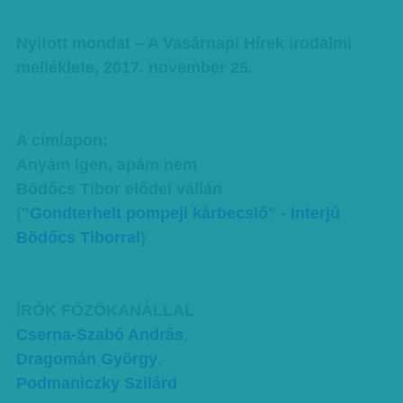
Nyitott mondat – A Vasárnapi Hírek irodalmi
melléklete, 2017. november 25.
A címlapon:
Anyám igen, apám nem
Bödőcs Tibor elődei vállán
(
"Gondterhelt pompeji kárbecslő" - Interjú
Bödőcs Tiborral
)
ÍRÓK FŐZŐKANÁLLAL
Cserna-Szabó András
,
Dragomán György
,
Podmaniczky Szilárd