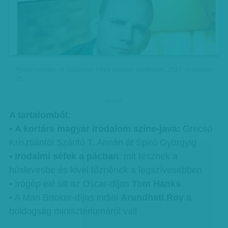
Nyitott mondat - A Vasárnapi Hírek irodalmi melléklete, 2017. november
25.
hirdetes
A tartalomból:
•
A kortárs magyar irodalom színe-java:
Grecsó
Krisztiántól Szántó T. Annán át Spiró Györgyig
•
Irodalmi séfek a pácban
: mit tesznek a
húslevesbe és kivel főznének a legszívesebben
• Írógép elé ült az Oscar-díjas
Tom Hanks
• A Man Booker-díjas indiai
Arundhati Roy
a
boldogság minisztériumáról vall