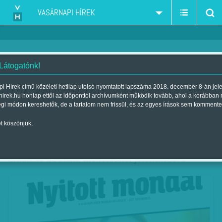
VASÁRNAPI HÍREK
 Látogatónk!
Nyitott mondat – A Vasárnapi
i Hírek című közéleti hetilap utolsó nyomtatott lapszáma 2018. december 8-án jel
hirek.hu honlap ettől az időponttól archívumként működik tovább, ahol a korábban
Hírek irodalmi melléklete
égi módon kereshetők, de a tartalom nem frissül, és az egyes írások sem kommente
Szerző:
VH ajánló
| Megjelent a 2017. november 18.-i lapszámban
t köszönjük,
A Vasárnapi Hírek november 25-én
exkluzív irodalmi melléklettel jelentkezett.