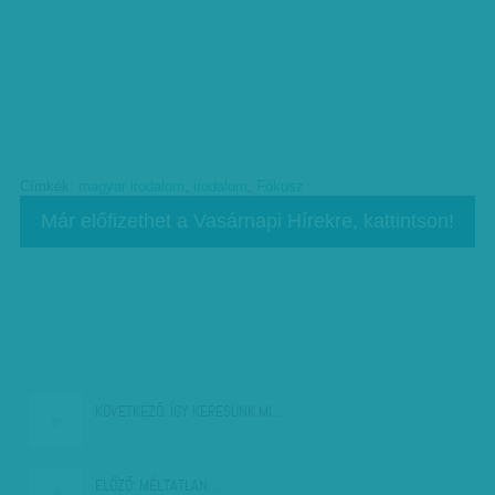
Címkék:
magyar irodalom
,
irodalom
,
Fókusz
Már előfizethet a Vasárnapi Hírekre, kattintson!
KÖVETKEZŐ:
ÍGY KERESÜNK MI…
ELŐZŐ:
MÉLTATLAN…