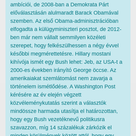
ambíciói, de 2008-ban a Demokrata Párt
előválasztásán alulmaradt Barack Obamával
szemben. Az első Obama-adminisztrációban
elfogadta a külügyminiszteri posztot, de 2012-
ben már nem vállalt semmilyen közéleti
szerepet, hogy felkészülhessen a négy évvel
későbbi megmérettetésre. Hillary mostani
kihívója ismét egy Bush lehet: Jeb, az USA-t a
2000-es években irányító George öccse. Az
amerikaiakat szemlátomást nem zavarja a
történelem ismétlődése. A Washington Post
kérésére az év elején végzett
közvéleménykutatás szerint a választók
mindössze harmada utasítja el határozottan,
hogy egy Bush vezetéknevű politikusra
szavazzon, míg 14 százalékuk zárkózik el
minden körülmények között attól, hogy egy