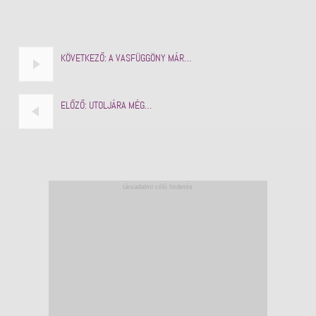
KÖVETKEZŐ:
A VASFÜGGÖNY MÁR…
ELŐZŐ:
UTOLJÁRA MÉG…
társadalmi célú hirdetés