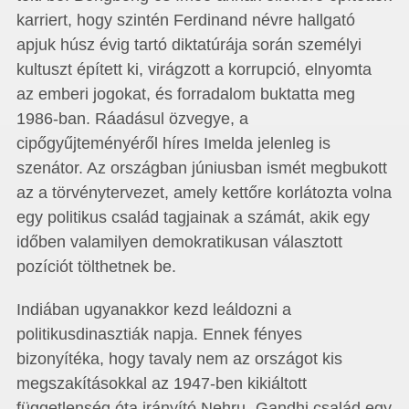
karriert, hogy szintén Ferdinand névre hallgató
apjuk húsz évig tartó diktatúrája során személyi
kultuszt épített ki, virágzott a korrupció, elnyomta
az emberi jogokat, és forradalom buktatta meg
1986-ban. Ráadásul özvegye, a
cipőgyűjteményéről híres Imelda jelenleg is
szenátor. Az országban júniusban ismét megbukott
az a törvénytervezet, amely kettőre korlátozta volna
egy politikus család tagjainak a számát, akik egy
időben valamilyen demokratikusan választott
pozíciót tölthetnek be.
Indiában ugyanakkor kezd leáldozni a
politikusdinasztiák napja. Ennek fényes
bizonyítéka, hogy tavaly nem az országot kis
megszakításokkal az 1947-ben kikiáltott
függetlenség óta irányító Nehru- Gandhi család egy