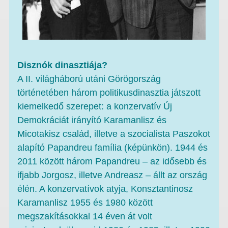
Disznók dinasztiája?
A II. világháború utáni Görögország
történetében három politikusdinasztia játszott
kiemelkedő szerepet: a konzervatív Új
Demokráciát irányító Karamanlisz és
Micotakisz család, illetve a szocialista Paszokot
alapító Papandreu família (képünkön). 1944 és
2011 között három Papandreu – az idősebb és
ifjabb Jorgosz, illetve Andreasz – állt az ország
élén. A konzervatívok atyja, Konsztantinosz
Karamanlisz 1955 és 1980 között
megszakításokkal 14 éven át volt