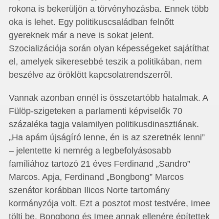
rokona is bekerüljön a törvényhozásba. Ennek több
oka is lehet. Egy politikuscsaládban felnőtt
gyereknek már a neve is sokat jelent.
Szocializációja során olyan képességeket sajátíthat
el, amelyek sikeresebbé teszik a politikában, nem
beszélve az öröklött kapcsolatrendszerről.
Vannak azonban ennél is összetartóbb hatalmak. A
Fülöp-szigeteken a parlamenti képviselők 70
százaléka tagja valamilyen politikusdinasztiának.
„Ha apám újságíró lenne, én is az szeretnék lenni”
– jelentette ki nemrég a legbefolyásosabb
famíliához tartozó 21 éves Ferdinand „Sandro”
Marcos. Apja, Ferdinand „Bongbong” Marcos
szenátor korábban Ilicos Norte tartomány
kormányzója volt. Ezt a posztot most testvére, Imee
tölti be. Bongbong és Imee annak ellenére építettek