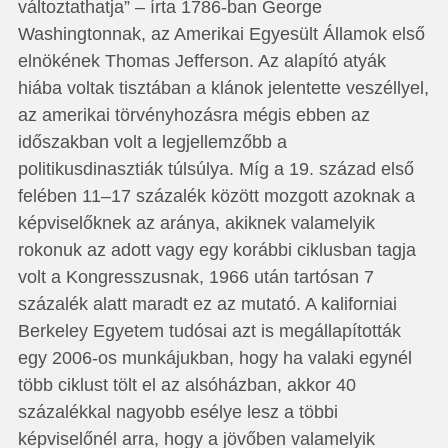
változtathatja” – írta 1786-ban George
Washingtonnak, az Amerikai Egyesült Államok első
elnökének Thomas Jefferson. Az alapító atyák
hiába voltak tisztában a klánok jelentette veszéllyel,
az amerikai törvényhozásra mégis ebben az
időszakban volt a legjellemzőbb a
politikusdinasztiák túlsúlya. Míg a 19. század első
felében 11–17 százalék között mozgott azoknak a
képviselőknek az aránya, akiknek valamelyik
rokonuk az adott vagy egy korábbi ciklusban tagja
volt a Kongresszusnak, 1966 után tartósan 7
százalék alatt maradt ez az mutató. A kaliforniai
Berkeley Egyetem tudósai azt is megállapították
egy 2006-os munkájukban, hogy ha valaki egynél
több ciklust tölt el az alsóházban, akkor 40
százalékkal nagyobb esélye lesz a többi
képviselőnél arra, hogy a jövőben valamelyik