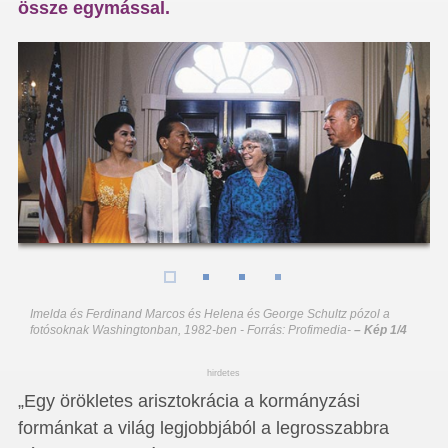
össze egymással.
Imelda és Ferdinand Marcos és Helena és George Schultz pózol a
fotósoknak Washingtonban, 1982-ben - Forrás: Profimedia
-
– Kép 1/4
hirdetes
„Egy örökletes arisztokrácia a kormányzási
formánkat a világ legjobbjából a legrosszabbra