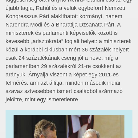
újabb tagja, Rahúl és a velük egybeforrt Nemzeti
Kongresszus Párt alakíthatott kormányt, hanem
Narendra Modi és a Bharatija Dzsanata Párt. A
miniszterek és parlamenti képviselők között is
kevesebb „arisztokrata” foglalt helyet: a miniszterek
közül a korábbi ciklusban mért 36 százalék helyett
csak 24 százalékának cseng jól a neve, míg a
parlamentben 29 százalékról 21-re csökkent az
arányuk. Árnyalja viszont a képet egy 2011-es
felmérés, ami azt állítja: minden második indiai
szavaz szívesebben ismert családból származó
jelöltre, mint egy ismeretlenre.