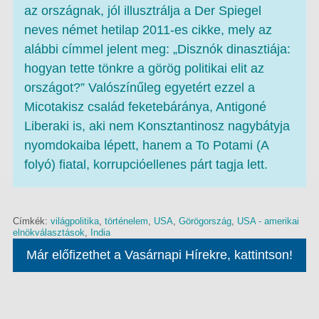
az országnak, jól illusztrálja a Der Spiegel
neves német hetilap 2011-es cikke, mely az
alábbi címmel jelent meg: „Disznók dinasztiája:
hogyan tette tönkre a görög politikai elit az
országot?” Valószínűleg egyetért ezzel a
Micotakisz család feketebáránya, Antigoné
Liberaki is, aki nem Konsztantinosz nagybátyja
nyomdokaiba lépett, hanem a To Potami (A
folyó) fiatal, korrupcióellenes párt tagja lett.
Címkék:
világpolitika
,
történelem
,
USA
,
Görögország
,
USA - amerikai
elnökválasztások
,
India
Már előfizethet a Vasárnapi Hírekre, kattintson!