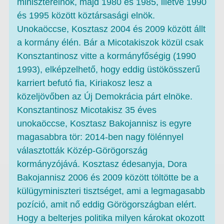
miniszterelnök, majd 1980 és 1985, illetve 1990
és 1995 között köztársasági elnök.
Unokaöccse, Kosztasz 2004 és 2009 között állt
a kormány élén. Bár a Micotakiszok közül csak
Konsztantinosz vitte a kormányfőségig (1990
1993), elképzelhető, hogy eddig üstökösszerű
karriert befutó fia, Kiriakosz lesz a
közeljövőben az Új Demokrácia párt elnöke.
Konsztantinosz Micotakisz 35 éves
unokaöccse, Kosztasz Bakojannisz is egyre
magasabbra tör: 2014-ben nagy fölénnyel
választották Közép-Görögország
kormányzójává. Kosztasz édesanyja, Dora
Bakojannisz 2006 és 2009 között töltötte be a
külügyminiszteri tisztséget, ami a legmagasabb
pozíció, amit nő eddig Görögországban elért.
Hogy a belterjes politika milyen károkat okozott