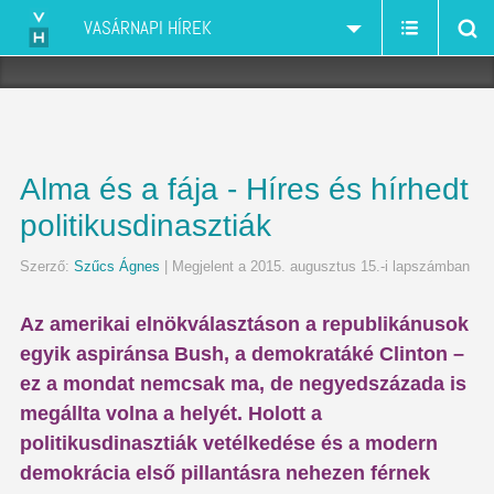
VASÁRNAPI HÍREK
Alma és a fája - Híres és hírhedt
politikusdinasztiák
Szerző:
Szűcs Ágnes
| Megjelent a 2015. augusztus 15.-i lapszámban
Az amerikai elnökválasztáson a republikánusok
egyik aspiránsa Bush, a demokratáké Clinton –
ez a mondat nemcsak ma, de negyedszázada is
megállta volna a helyét. Holott a
politikusdinasztiák vetélkedése és a modern
demokrácia első pillantásra nehezen férnek