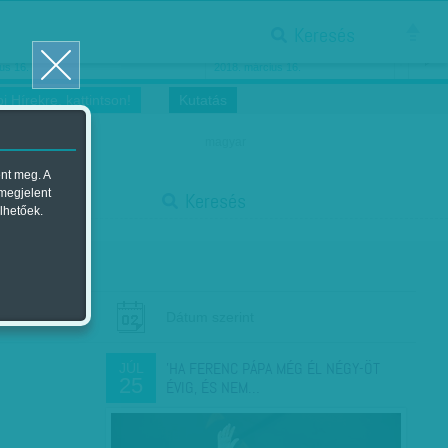
Keresés
ősnők nőnapra
Megtáncoltatott Oscar-szobor
us 16.
2018. március 16.
i Hírekre, kattintson!
Kutatás
magyar
ent meg. A
start
 megjelent
Keresés
lhetőek.
stop
Dátum szerint
'HA FERENC PÁPA MÉG ÉL NÉGY-ÖT
JÚL
25
ÉVIG, ÉS NEM…