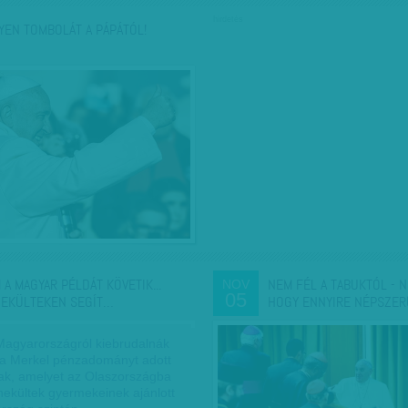
hirdetés
YEN TOMBOLÁT A PÁPÁTÓL!
 A MAGYAR PÉLDÁT KÖVETIK...
NEM FÉL A TABUKTÓL - 
NOV
05
EKÜLTEKEN SEGÍT…
HOGY ENNYIRE NÉPSZER
agyarországról kiebrudalnák
la Merkel pénzadományt adott
ak, amelyet az Olaszországba
ekültek gyermekeinek ajánlott