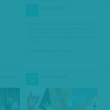
NEM JÖN A PÁPA
OKT
04
Elmaradhat Ferenc pápa jövőre tervezett
látogatása. Áder János államfő még 2013-
ban invitálta, ám a vizit sajtóhírek szerint a
kormány menekültpolitikája miatt hiúsulhat
meg.
Munkatársunktól
| 2015. október 4.
NEM CSODA,
ÖRDÖGI JÁTSZMA
SZEP
15
Ű