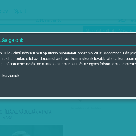
hirdetés
zlés
Sport
Ha még egyszer nyolcvanéves…
Barbie-h
2018. március 16.
2018. márci
Már előfizethet a Vasárnap
 Látogatónk!
i Hírek című közéleti hetilap utolsó nyomtatott lapszáma 2018. december 8-án jel
hirek.hu honlap ettől az időponttól archívumként működik tovább, ahol a korábban
ókusz
Szerintem
Ízlés
Sport
égi módon kereshetők, de a tartalom nem frissül, és az egyes írások sem kommente
t köszönjük,
ző szerint
Címke szerint
társadalmi célú hirdetés
OFÍLIÁVAL VÁDOLJÁK A PÁPA
ALMASÁT