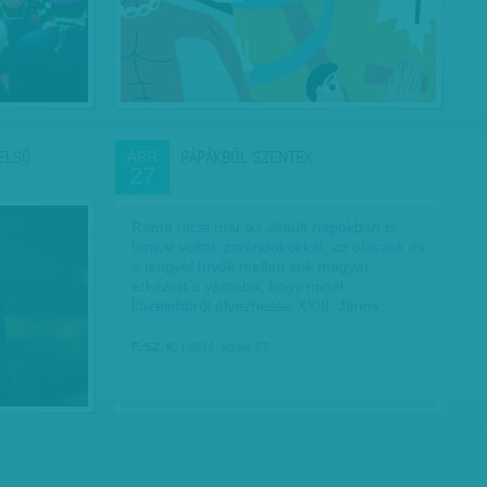
FELSŐ
PÁPÁKBÓL SZENTEK
ÁPR
27
Róma utcái már az elmúlt napokban is
tömve voltak zarándokokkal, az olaszok és
a lengyel hívők mellett sok magyar
érkezett a városba, hogy minél
közelebbről élvezhesse XXIII. János…
F. SZ. K.
| 2014. április 27.