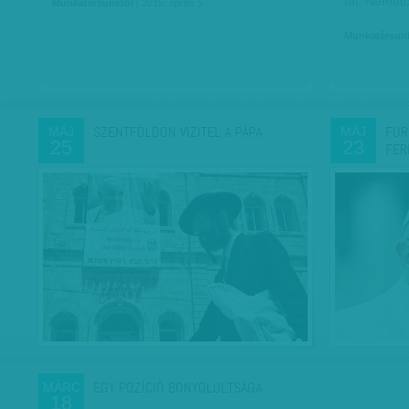
fel. Német
Munkatársunktól
| 2015. április 5.
Munkatársun
SZENTFÖLDÖN VIZITEL A PÁPA
FUR
MÁJ
MÁJ
25
23
FER
EGY POZÍCIÓ BONYOLULTSÁGA
MÁRC
18