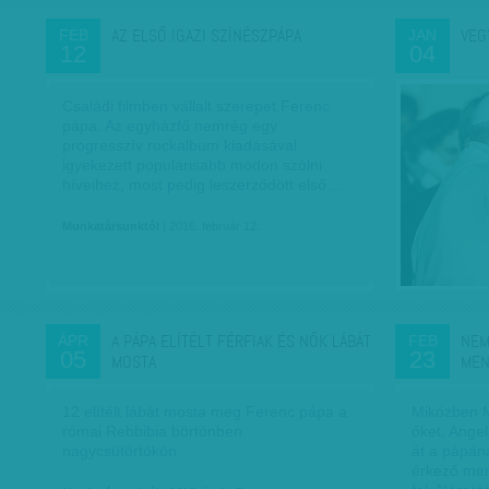
AZ ELSŐ IGAZI SZÍNÉSZPÁPA
VEG
FEB
JAN
12
04
Családi filmben vállalt szerepet Ferenc
pápa. Az egyházfő nemrég egy
progresszív rockalbum kiadásával
igyekezett populárisabb módon szólni
híveihez, most pedig leszerződött első…
Munkatársunktól
| 2016. február 12.
A PÁPA ELÍTÉLT FÉRFIAK ÉS NŐK LÁBÁT
NEM
ÁPR
FEB
05
23
MOSTA
MEN
12 elítélt lábát mosta meg Ferenc pápa a
Miközben M
római Rebbibia börtönben
őket, Ange
nagycsütörtökön.
át a pápán
érkező men