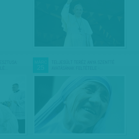
ESZTUSA:
TELJESÜLT TERÉZ ANYA SZENTTÉ
MÁRC
25
ELÉ…
AVATÁSÁNAK FELTÉTELE -…