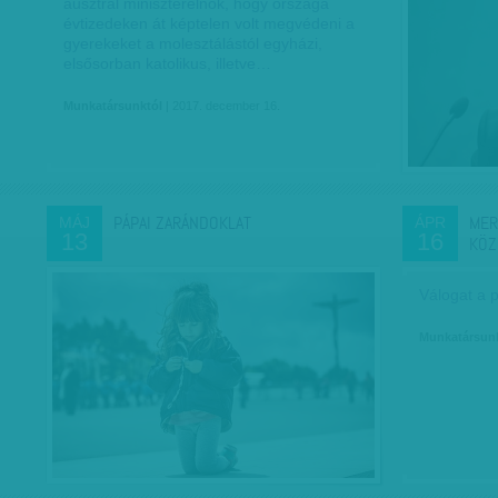
ausztrál miniszterelnök, hogy országa
évtizedeken át képtelen volt megvédeni a
gyerekeket a molesztálástól egyházi,
elsősorban katolikus, illetve…
Munkatársunktól
| 2017. december 16.
PÁPAI ZARÁNDOKLAT
MER
MÁJ
ÁPR
13
16
KÖZ
Válogat a 
Munkatársun