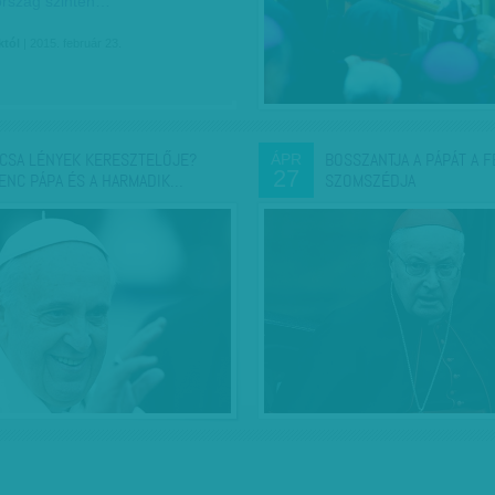
ország szintén…
któl
| 2015. február 23.
CSA LÉNYEK KERESZTELŐJE?
BOSSZANTJA A PÁPÁT A 
ÁPR
27
ENC PÁPA ÉS A HARMADIK…
SZOMSZÉDJA