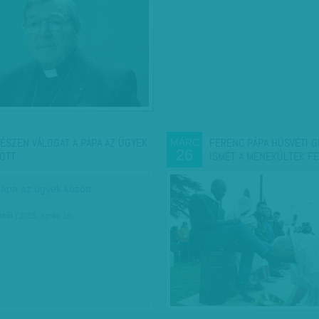
ÉSZEN VÁLOGAT A PÁPA AZ ÜGYEK
FERENC PÁPA HÚSVÉTI G
MÁRC
26
ÖTT
ISMÉT A MENEKÜLTEK F
pápa az ügyek között
któl
| 2016. április 16.