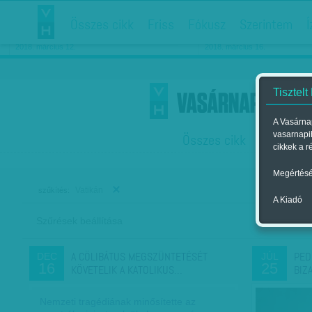
Összes cikk
Friss
Fókusz
Szerintem
Í
Chipekkel a rák ellen
Párkapcsolati matiné
2018. március 12.
2018. március 16.
Tisztelt
A Vasárnap
vasarnapi
Összes cikk
Friss
F
cikkek a r
Megértésé
Vatikán
szűkítés:
A Kiadó
Szűrések beállítása
Szer
A CÖLIBÁTUS MEGSZÜNTETÉSÉT
PED
DEC
JÚL
16
25
KÖVETELIK A KATOLIKUS…
BIZ
Nemzeti tragédiának minősítette az