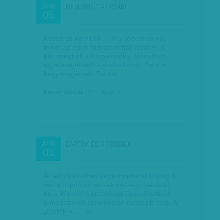
NEM SEGÍT A LOVÁRI
ÁPR
05
Késett az interjúról. – Már jöttem volna,
mikor az egyik fogvatartottal közölték a
hírt: meghalt a kisgyermeke. Maradtam,
ugye megérted? – szabadkozik. Persze,
hogy megértem. De mit…
Krausz Viktória
| 2011. április 5.
BARTÓK ÉS A TÖBBIEK
ÁPR
01
Az előző évekhez képest nehezebb dolguk
van a szponzorpénzek összegyűjtésével,
de a Miskolci Nemzetközi Operafesztivált
a megszokott színvonalon rendezik meg. A
„Bartók + …” né…