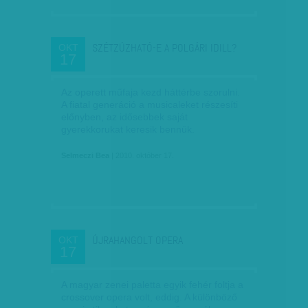
SZÉTZÚZHATÓ-E A POLGÁRI IDILL?
OKT
17
Az operett műfaja kezd háttérbe szorulni.
A fiatal generáció a musicaleket részesíti
előnyben, az idősebbek saját
gyerekkorukat keresik bennük.
Selmeczi Bea
| 2010. október 17.
ÚJRAHANGOLT OPERA
OKT
17
A magyar zenei paletta egyik fehér foltja a
crossover opera volt, eddig. A különböző