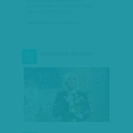
és a családja hiányát viselte a
legnehezebben a Megasztár-létben.
Lapunk kérdésére, hogy…
Krausz Viktória
| 2010. december 25.
MEGLEPETÉSRE, RENI NYERT!
DEC
19