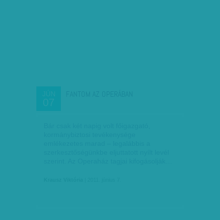
FANTOM AZ OPERÁBAN
JÚN
07
Bár csak két napig volt főigazgató,
kormánybiztosi tevékenysége
emlékezetes marad – legalábbis a
szerkesztőségünkbe eljuttatott nyílt levél
szerint. Az Operaház tagjai kifogásolják…
Krausz Viktória
| 2011. június 7.