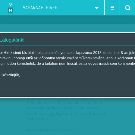
VASÁRNAPI HÍREK
 Látogatónk!
nemzeti ünnep
szűkítés:
i Hírek című közéleti hetilap utolsó nyomtatott lapszáma 2018. december 8-án jel
hirek.hu honlap ettől az időponttól archívumként működik tovább, ahol a korábban
égi módon kereshetők, de a tartalom nem frissül, és az egyes írások sem kommente
t köszönjük,
VOLT-VONATOK INDULNAK
JÚN
28
Legnagyobb durranásnak Moby, a
Pendulum és a 30 Seconds to the Mars
koncertje ígérkezik a VOLT-on. Keddtől
vasárnap reggelig tart a 19. Volt Fesztivál
Sopronban.
Krausz Viktória
| 2011. június 28.