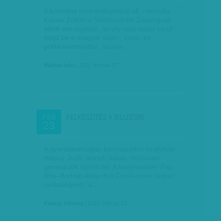
A kormány nem ördögökből áll – mondta
Kocsis Zoltán a Süddeutsche Zeitungnak
adott interjújában, amely nem ezzel kerül
majd be a magyar sajtó-, zene- és
politikatörténetbe, hanem…
Bächer Iván
| 2011. február 27.
FELKÉSZÍTÉS A BILIZÉSRE
FEB
23
A gyereklemezipar koronázatlan királynője
Halász Judit, akinek dalain, műsorain
generációk nőttek fel. A felejthetetlen Pap
Rita–Bodnár Attila duó Csovi-csovi Jasper
örökzöldjéről, a…
Krausz Viktória
| 2011. február 23.