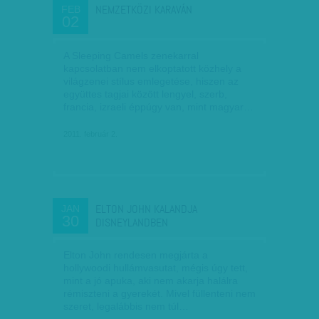
NEMZETKÖZI KARAVÁN
FEB
02
A Sleeping Camels zenekarral
kapcsolatban nem elkoptatott közhely a
világzenei stílus emlegetése, hiszen az
együttes tagjai között lengyel, szerb,
francia, izraeli éppúgy van, mint magyar…
2011. február 2.
ELTON JOHN KALANDJA
JAN
30
DISNEYLANDBEN
Elton John rendesen megjárta a
hollywoodi hullámvasutat, mégis úgy tett,
mint a jó apuka, aki nem akarja halálra
rémiszteni a gyerekét. Mivel füllenteni nem
szeret, legalábbis nem túl…