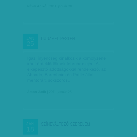
Návai Anikó
| 2011. január 30.
DUDAMEL PESTEN
JAN
25
Igazi ínyencség kínálkozik a komolyzene
iránt érdeklődőknek február elején. Az
elképesztő adottságokkal rendelkező, az
Abbado, Barenboim és Rattle által
mentorált, sokszoros…
Ámon Judit
| 2011. január 25.
SZÍNEVÁLTOZÓ SZERELEM
JAN
18