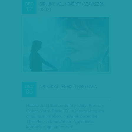
SÍRJUNK MELINDÁÉRT? (SZAVAZZON
DEC
12
ÖN IS)
APUKÁKRÓL ÉNEKLŐ NAGYMAMA
DEC
06
Halász Judit Szösz nénét alakítja Presser
Gábor–Varró Dániel Túl a Maszat-hegyen
című musicaljében, melynek december
11-én lesz a bemutatója. A gyerekek
körében is igen népszerű…