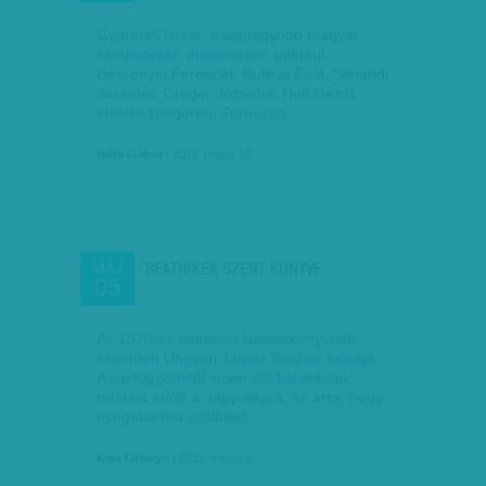
Gyarmati István a legnagyobb magyar
színészeket, énekeseket, például
Bessenyei Ferencet, Ruttkai Évát, Simándi
Józsefet, Gregor Józsefet, Hofi Gézát
kísérte zongorán. Turnézott…
Bóta Gábor
| 2011. május 10.
BEATNIKEK SZENT KÖNYVE
MÁJ
05
Az 1970-es években kultuszkönyvnek
számított Ungvári Tamás Beatles bibliája.
A vasfüggönytől innen élő fiataloknak
rálátást adott a nagyvilágra, és arra, hogy
nyugatabbra született…
Kiss Orsolya
| 2011. május 5.