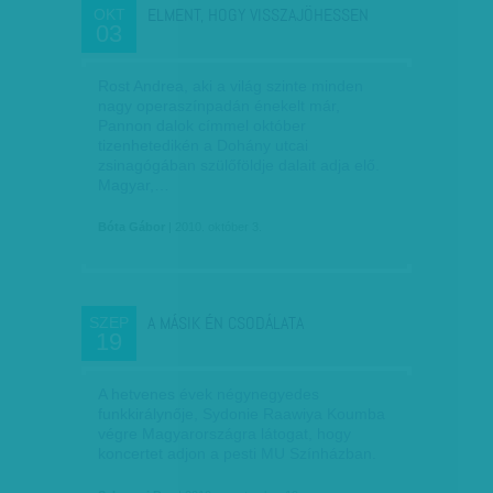
ELMENT, HOGY VISSZAJÖHESSEN
OKT
03
Rost Andrea, aki a világ szinte minden
nagy operaszínpadán énekelt már,
Pannon dalok címmel október
tizenhetedikén a Dohány utcai
zsinagógában szülőföldje dalait adja elő.
Magyar,…
Bóta Gábor
| 2010. október 3.
A MÁSIK ÉN CSODÁLATA
SZEP
19
A hetvenes évek négynegyedes
funkkirálynője, Sydonie Raawiya Koumba
végre Magyarországra látogat, hogy
koncertet adjon a pesti MU Színházban.