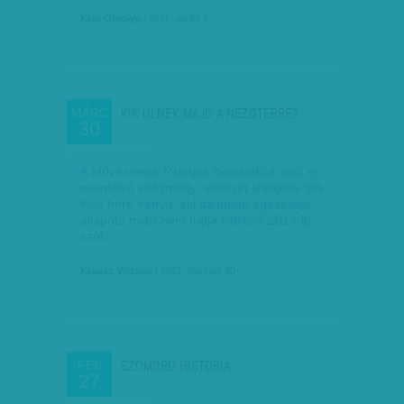
Kiss Orsolya
| 2011. április 1.
KIK ÜLNEK MAJD A NÉZŐTÉRRE?
MÁRC
30
A Művészetek Palotája nemzetközi hírű és
tekintélyű intézmény, amelyet létrejötte óta
Kiss Imre irányít, aki azonban egészségi
állapota miatt nem tudja kitölteni 2013-ig
szóló…
Krausz Viktória
| 2011. március 30.
SZOMORÚ HISTÓRIA
FEB
27