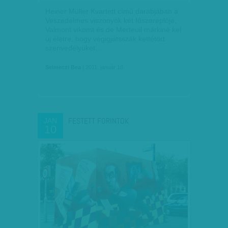
Heiner Müller Kvartett című darabjában a
Veszedelmes viszonyok két főszereplője,
Valmont vikomt és de Merteuil márkiné kel
új életre, hogy végigjátsszák kettétört
szenvedélyüket…
Selmeczi Bea
| 2011. január 18.
FESTETT FORINTOK
JAN
10