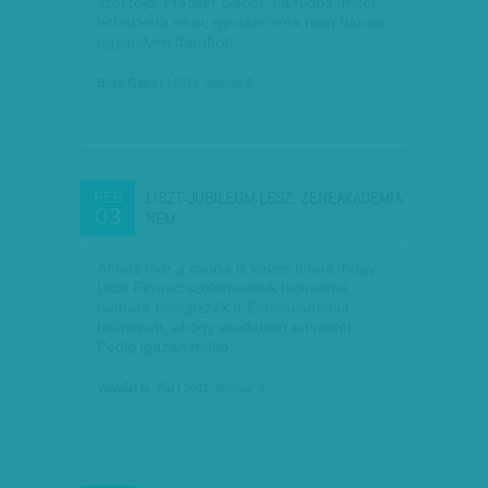
szerzője, Presser Gábor, ha tudná, mitől
lett ekkora siker, gyorsan írna még három
ugyanilyen darabot.
Bóta Gábor
| 2011. február 6.
LISZT-JUBILEUM LESZ, ZENEAKADÉMIA
FEB
03
NEM
Ahhoz már a csoda is kevés lenne, hogy
Liszt Ferenc születésének bicentená
riumára befejezzék a Zeneakadémia
felújítását, ahogy eredetileg tervezték.
Pedig igazán méltó…
Vasvári G. Pál
| 2011. február 3.