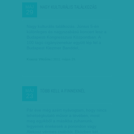
NAGY KULTURÁLIS TALÁLKOZÁS
MÁJ
29
Nagy kulturális találkozás. Június 5-én
különleges és nagyszabású koncert lesz a
Budapesti Kongresszusi Központban. A
100 tagú cigányzenekar együtt lép fel a
Budapest Klezmer Banddel,…
Krausz Viktória
| 2011. május 29.
TÖBB KELL A FINNEKNÉL
MÁJ
23
Pár éve még azért nyávogtam, hogy nincs
tehetségkutató műsor a tévében, most
meg egyikből a másikba zuhanunk,
legyenek énekesek a porondon vagy
Alekosz vérmes csábítói. Eközben két…