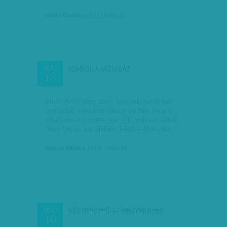
Bálint Orsolya
| 2011. május 23.
TOMBOL A MIZU-LÁZ
MÁJ
18
Fluor Tomi Mizu című videoklipjét öt hét
alatt több mint kétmillióan nézték meg a
YouTube-on, mára már 6,6 millióan látták.
Nem túlzás azt állítani: kitört a Mizu-láz.
Krausz Viktória
| 2011. május 18.
NÉGYNEGYED AZ NÉGYNEGYED
MÁJ
10