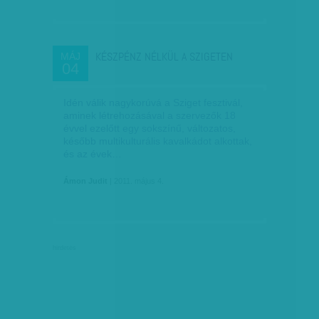
KÉSZPÉNZ NÉLKÜL A SZIGETEN
MÁJ
04
Idén válik nagykorúvá a Sziget fesztivál,
aminek létrehozásával a szervezők 18
évvel ezelőtt egy sokszínű, változatos,
később multikulturális kavalkádot alkottak,
és az évek…
Ámon Judit
| 2011. május 4.
hirdetés