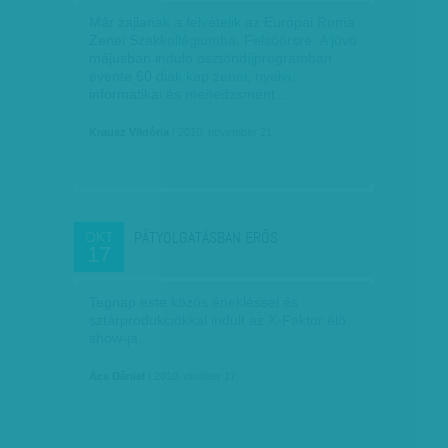
Már zajlanak a felvételik az Európai Roma
Zenei Szakkollégiumba, Felsőörsre. A jövő
májusban induló ösztöndíjprogramban
évente 60 diák kap zenei, nyelvi,
informatikai és menedzsment…
Krausz Viktória
| 2010. november 21.
PÁTYOLGATÁSBAN ERŐS
OKT
17
Tegnap este közös énekléssel és
sztárprodukciókkal indult az X-Faktor élő
show-ja.
Ács Dániel
| 2010. október 17.