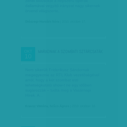
zenei stílusokat a népszerű operák
dallamával vegyítő irányzat nagy sikernek
örvend világszerte,…
Diószegi-Horváth Nóra
| 2010. október 17.
MARADNAK A SZOMBATI SZTÁRCSATÁK
OKT
10
Nem sikerült Friderikusz Sándornak
megegyeznie az RTL Klub vezetőségével
arról, hogy a két szombat esti
tehetségkutató show-t ne egy időben
sugározzák – tudta meg a Vasárnapi
Hírek. A…
Krausz Viktória, Szűcs Ágnes
| 2010. október 10.