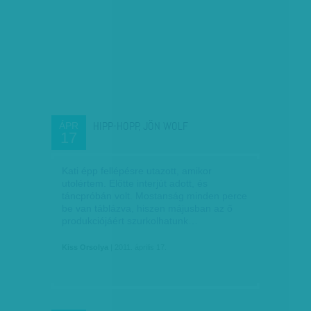
HIPP-HOPP, JÖN WOLF
ÁPR
17
Kati épp fellépésre utazott, amikor
utolértem. Előtte interjút adott, és
táncpróbán volt. Mostanság minden perce
be van táblázva, hiszen májusban az ő
produkciójáért szurkolhatunk…
Kiss Orsolya
| 2011. április 17.