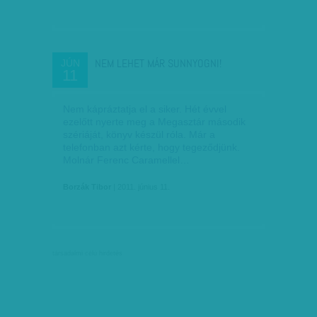
NEM LEHET MÁR SUNNYOGNI!
JÚN
11
Nem kápráztatja el a siker. Hét évvel
ezelőtt nyerte meg a Megasztár második
szériáját, könyv készül róla. Már a
telefonban azt kérte, hogy tegeződjünk.
Molnár Ferenc Caramellel…
Borzák Tibor
| 2011. június 11.
társadalmi célú hirdetés