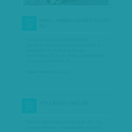
KIRÁLY L. NORBERT LEGYŰRTE SCHMITT
JAN
02
PÁLT
A magyar internetezők leginkább
játszanak vagy közösségi életet élnek a
világhálón. Ez derül ki a Google
keresőóriás 2010. évi netes szellemiségét
vizsgáló kutatásából. A…
Farkas Tímea
| 2011. január 2.
ATTILA BÜSZKE A MÚLTJÁRA
DEC
25
Kökény Attila kiválóan szerepelt, de – ha
csak kevéssel is – második lett. Az alvás