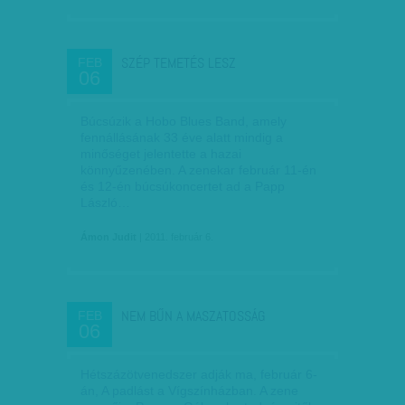
SZÉP TEMETÉS LESZ
FEB
06
Búcsúzik a Hobo Blues Band, amely
fennállásának 33 éve alatt mindig a
minőséget jelentette a hazai
könnyűzenében. A zenekar február 11-én
és 12-én búcsúkoncertet ad a Papp
László…
Ámon Judit
| 2011. február 6.
NEM BŰN A MASZATOSSÁG
FEB
06
Hétszázötvenedszer adják ma, február 6-
án, A padlást a Vígszínházban. A zene